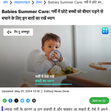
होम
❯
लाइफ़स्टाइल
❯
हेल्थ
❯
Babies Summer Care: गर्मी में छोटे बच्चों को बीमार पड़ने से बचाने के लिए इन बातों का रखें ध्यान
Babies Summer Care: गर्मी में छोटे बच्चों को बीमार पड़ने से
बचाने के लिए इन बातों का रखें ध्यान
टैप टू अनम्यूट
Video
Player
is
loading.
Loaded
:
10.09%
/
Unmute
Updated:
May 01, 2024 13:16
|
Editorji News Desk
Join us
ज्यादा गर्मी के कारण लू लग सकती है और चक्कर आ सकते हैं. ऐसे में अपने