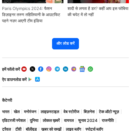
Paris Olympics 2024: फैशन
शादी से लगता है डर? कहीं आप इस फोबिया
डिज़ाइनर तरुण तहिलियानी के आउटफिट
की चपेट में तो नहीं
पहने नज़र आएगी टीम इंडिया
और लोड करें
हमें फॉलो करें
ऐप डाउनलोड करें
कैटेगरी
भारत
खेल
मनोरंजन
लाइफ़स्टाइल
वेब स्टोरीज
बिज़नेस
टेक ऑटो न्यूज़
एडिटरजी स्पेशल
दुनिया
लोकल ख़बरें
वायरल
चुनाव 2024
राजनीति
ट्रैवल
टीवी
बॉलीवुड
ख़बर को समझें
लाइव ब्लॉग
स्पोर्ट्स ब्लॉग