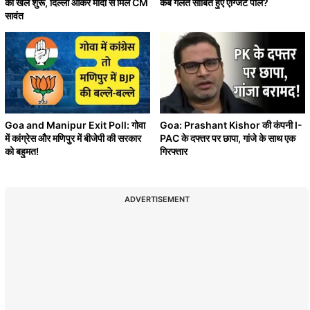
का खेल शुरू, दिल्ली आकर मोदी से मिले CM
कब गलत साबित हुए एग्जिट पोल?
सावंत
Goa and Manipur Exit Poll: गोवा
Goa: Prashant Kishor की कंपनी I-
में कांग्रेस और मणिपुर में बीजेपी की सरकार
PAC के दफ्तर पर छापा, गांजे के साथ एक
को बहुमत!
गिरफ्तार
ADVERTISEMENT