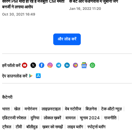
कारण PM मोदी हो रहे हैं मजबूत! CM ममता
के बेटे और फडणवीस में जुबानी जंग
बनर्जी ने लगाया आरोप
Jan 16, 2022 11:20
Oct 30, 2021 16:49
और लोड करें
हमें फॉलो करें
ऐप डाउनलोड करें
कैटेगरी
भारत
खेल
मनोरंजन
लाइफ़स्टाइल
वेब स्टोरीज
बिज़नेस
टेक ऑटो न्यूज़
एडिटरजी स्पेशल
दुनिया
लोकल ख़बरें
वायरल
चुनाव 2024
राजनीति
ट्रैवल
टीवी
बॉलीवुड
ख़बर को समझें
लाइव ब्लॉग
स्पोर्ट्स ब्लॉग