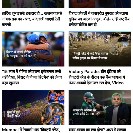
हार्दिक तुम इसके हकदार हो... खलनायक से
विराट कोहली ने जसप्रीत बुमराह को बताया
नायक तक का सफर, याद रखी जाएगी ऐसी
दुनिया का आठवां अजूबा, बोले- उन्हें राष्ट्रीय
वापसी
धरोहर घोषित कर दो
'15 साल में रोहित को इतना इमोशनल कभी
Victory Parade: टीम इंडिया की
नहीं देखा', विराट ने किया 'हिटमैन' को लेकर
विक्ट्री परेड के दौरान कई फैंस घायल! ये
बड़ा खुलासा
मंजर आपको हिलाकर रख देगा, Video
Mumbai में निकली भव्य 'विक्ट्री परेड',
बाबर आजम का क्या होगा? अधर में लटका