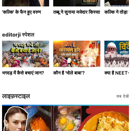
'कल्कि' के फैन हुए वरुण
तब्बू ने सुनाया मजेदार किस्सा
कल्कि ने तोड़ा र
editorji स्पेशल
भगदड़ में कैसे बचाएं जान?
कौन है 'भोले बाबा'?
क्या है NEET
लाइफ़स्टाइल
सब देखें