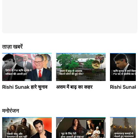
ताज़ा खबरें
Rishi Sunak हारे चुनाव
असम में बाढ़ का कहर
Rishi Sunak दे
मनोरंजन