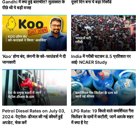
Gandhi में क्या हुई बातचीत? मुलाकात के
दूसरे दिन बना ये बड़ा रिकॉर्ड
पीछे थी ये बड़ी वजह
'Koo' होगा बंद, कंपनी के को-फाउंडर्स ने दी
India में गरीबी घटकर 8.5 प्रतिशत पर
जानकारी
आईः NCAER Study
Petrol Diesel Rates on July 03,
LPG Rate: 19 किलो वाले कमर्शियल गैस
2024: पेट्रोल-डीजल की नई कीमतें हुईं
सिलेंडर के दामों में कटौती, जानें आपके शहर
अपडेट, चेक करें
में क्या है रेट