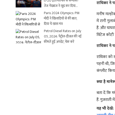
टी-20 इंटरनेशनल से संन्यास?
राधिका ने प
तेज गेंदबाज ने खुद कर दिया
क्लियर
Paris 2024 Olympics: PM
मनीष मल्होत्र
मोदी ने खिलाड़ियों से की बात,
में रानी गुला
दिया ये खास मंत्र
हैं. और घाघर
Petrol Diesel Rates on July
विंटेज कोटी 
05, 2024: पेट्रोल-डीजल की नई
कीमतें हुईं अपडेट, चेक करें
राधिका ने पह
राधिका को स्
पहनी थी, जिस
कंप्लीट किय
क्या है मामेर
बता दें कि म
हैं. गुजराती
यह भी देखें: