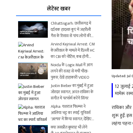
लेटेस्ट खबर
Chhattisgarh: छत्तीसगढ़ में
दर्दनाक हादसा! कुएं में जहरीली
गैस के रिसाव से पांच लोगों की
मौत
Arvind Kejriwal Arrest: CM
केजरीवाल के मामले में दिल्ली HC
का CBI को नोटिस, कब होगी
Loaded
:
अगली सुनवाई?
Noida के Logix Mall में आग
0.00%
लगने की वजह से मची चीख-
Updated:
Jul
पुकार, देखें हाहाकारी VIDEO
Justin Bieber का मुंबई में हुआ
12 जुलाई 2
जोरदार स्वागत, अनंत-राधिका के
मामेरू रस्म
संगीत में परफॉर्म करेंगे सिंगर
Alpha: यशराज फिल्म्स ने
राधिका और अन
आलिया भट्ट का स्पाई यूनिवर्स
शुरू हुईं. इस
'अल्फा' में किया स्वागत, देखिए
लहंगा पहना 
धमाकेदार Video
क्या जसप्रीत बुमराह भी लेंगे