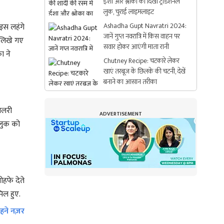
ईशा और श्लोका का दिखा ट्रेडिशनल
लुक, चुराई लाइमलाइट
Ashadha Gupt Navratri 2024:
 इस लहंगे
जानें गुप्त नवरात्रि में किस वाहन पर
क लिखे गए
सवार होकर आएंगी माता रानी
ा ने
Chutney Recipe: चटकारे लेकर
खाएं तरबूज के छिलके की चटनी, देखें
बनाने का आसान तरीका
वेलरी
ADVERTISEMENT
े लुक को
ोहफे देते
मिल हुए.
ने नज़र