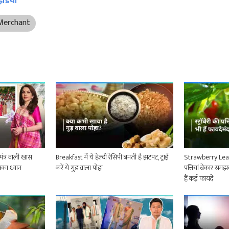
ंडिया
Merchant
ंत्र वाली खास
Breakfast में ये हेल्दी रेसिपी बनती है झटपट, ट्राई
Strawberry Leaves
सबका ध्यान
करें ये गुड़ वाला पोहा
पत्तियां बेकार समझक
हैं कई फायदे