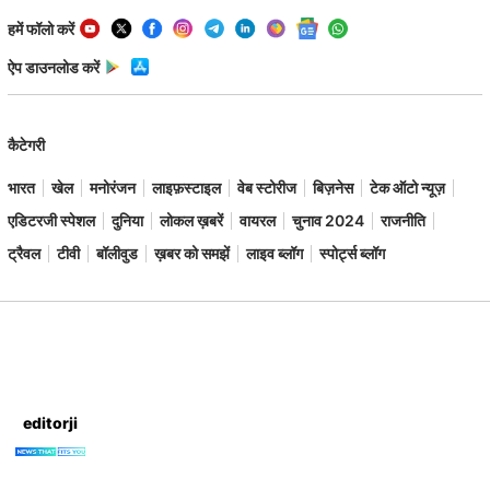
हमें फॉलो करें
ऐप डाउनलोड करें
कैटेगरी
भारत
खेल
मनोरंजन
लाइफ़स्टाइल
वेब स्टोरीज
बिज़नेस
टेक ऑटो न्यूज़
एडिटरजी स्पेशल
दुनिया
लोकल ख़बरें
वायरल
चुनाव 2024
राजनीति
ट्रैवल
टीवी
बॉलीवुड
ख़बर को समझें
लाइव ब्लॉग
स्पोर्ट्स ब्लॉग
editorji