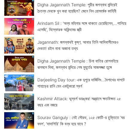
Digha Jagannath Temple: পুরীর জগন্নাথ মন্দিরেই
চৈতন্য দেবকে খুন করা হয়েছিল? জেনে নিন রোমহর্ষক কাহিনী
Arindam Sil : 'অন্য মহিলার সঙ্গে থাকতে চেয়েছিলেন,...পালিয়ে
এসেছি', বিস্ফোরক অরিন্দমের স্ত্রী
Jagannath: জগন্নাথই কৃষ্ণ, আবার তিনি আদিবাসীদেরও
দেবতা! রইল নানা অজানা তথ্য
Digha Jagannath Temple : চিনা বাতির রোশনাইয়ে
ঝলমলে দিঘা, জগন্নাথ মন্দিরে শেষ মুহূর্তের সাজসজ্জা তুঙ্গে
Darjeeling Day tour: এক দুপুরে দার্জিলিং...বৈশাখের দাপটে
পাহাড়ের রানি যেন একটুকরো স্বর্গ
Kashmir Attack: ভূস্বর্গ ভয়ঙ্কর! সন্ত্রাসে ক্ষতবিক্ষত ২৫
বছর এক নজরে
Sourav Ganguly : নেই সৌরভ, ১২৫ কোটি-র চুক্তিতে 'ঘর
বদল', 'দাদাগিরি' কি বন্ধ হয়ে যাবে ?