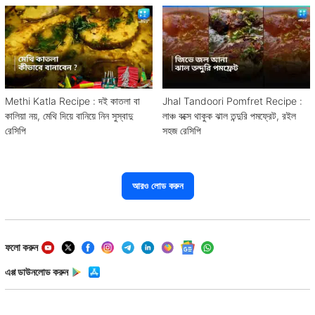
Methi Katla Recipe : দই কাতলা বা
Jhal Tandoori Pomfret Recipe :
কালিয়া নয়, মেথি দিয়ে বানিয়ে নিন সুস্বাদু
লাঞ্চ বক্সে থাকুক ঝাল তন্দুরি পমফ্রেট, রইল
রেসিপি
সহজ রেসিপি
আরও লোড করুন
ফলো করুন
এপ্প ডাউনলোড করুন