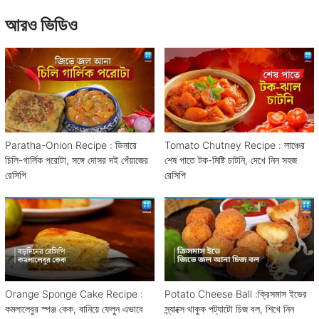
আরও ভিডিও
Paratha-Onion Recipe : ডিনারে
Tomato Chutney Recipe : লাঞ্চের
চিলি-গার্লিক পরোটা, সঙ্গে দোসর দই পেঁয়াজের
শেষ পাতে টক-মিষ্টি চাটনি, দেখে নিন সহজ
রেসিপি
রেসিপি
Orange Sponge Cake Recipe :
Potato Cheese Ball :ক্রিসমাস ইভের
কমলালেবুর স্পঞ্জ কেক, বানিয়ে ফেলুন এভাবে
স্ন্যাক্সে থাকুক পট্যাটো চিজ বল, শিখে নিন