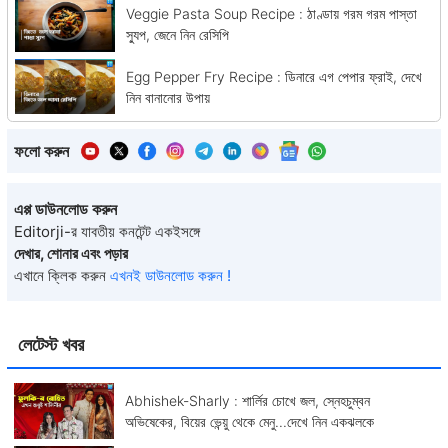
Veggie Pasta Soup Recipe : ঠাণ্ডায় গরম গরম পাস্তা
স্যুপ, জেনে নিন রেসিপি
Egg Pepper Fry Recipe : ডিনারে এগ পেপার ফ্রাই, দেখে
নিন বানানোর উপায়
ফলো করুন
এপ্প ডাউনলোড করুন
Editorji-র যাবতীয় কনটেন্ট একইসঙ্গে
দেখার, শোনার এবং পড়ার
এখানে ক্লিক করুন
এখনই ডাউনলোড করুন !
লেটেস্ট খবর
Abhishek-Sharly : শার্লির চোখে জল, স্নেহচুম্বন
অভিষেকের, বিয়ের ভেন্য়ু থেকে মেনু...দেখে নিন একঝলকে