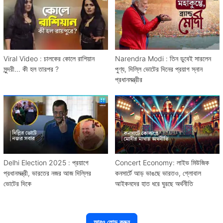
Viral Video : চালকের কোলে রাশিয়ান
Narendra Modi : তিন ডুবেই সারলেন
সুন্দরী... কী হল তারপর ?
পুণ্য, দিল্লি ভোটের দিনের প্রয়াগ স্নান
প্রধানমন্ত্রীর
Delhi Election 2025 : প্রয়াগে
Concert Economy: লাইভ মিউজিক
প্রধানমন্ত্রী, ভারতের নজর আজ দিল্লির
কনসার্টে আড় ভাঙছে ভারতও, গ্লোবাল
ভোটের দিকে
আইকনদের হাত ধরে ঘুরছে অর্থনীতি
আরও লোড করুন