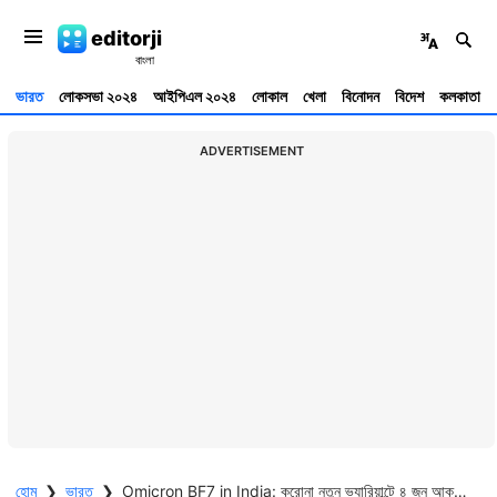
editorji
ভারত
লোকসভা ২০২৪
আইপিএল ২০২৪
লোকাল
খেলা
বিনোদন
বিদেশ
কলকাতা
ADVERTISEMENT
হোম
❯
ভারত
❯
Omicron BF7 in India: করোনা নতুন ভ্যারিয়ান্টে ৪ জন আক্রান্ত হয়েছেন ভারতে, সতর্ক কেন্দ্র