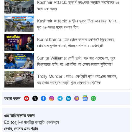
Kashmir Attack: ভূস্বর্গ ভয়ঙ্কর! সন্ত্রাসে ক্ষতবিক্ষত ২৫
বছর এক নজরে
Kashmir Attack: কাশ্মীরে ঘুরতে গিয়ে আর ফেরা হল না...
মৃত ২৬ জনের মধ্যে বাংলার তিন
Kunal Kamra: 'হাম হোঙ্গে কাঙ্গাল একদিন'! শিন্ডেসেনার
রোষানলে কুণাল কামরা, পাচ্ছেন লাগাতার ডেথথ্রেট
Sunita Williams: পেশী দুর্বল, সরু হয়ে এসেছে পা, মুখে
বিশ্বজয়ের হাসি, ঘর ওয়াপসির পর কেমন আছেন সুনীতারা?
Trolly Murder : আরও এক ট্রলি ব্যাগ কাণ্ডের সমাধান,
হরিয়ানায় কংগ্রেস নেত্রী খুনে গ্রেফতার প্রেমিক
ফলো করুন
এপ্প ডাউনলোড করুন
Editorji-র যাবতীয় কনটেন্ট একইসঙ্গে
দেখার, শোনার এবং পড়ার