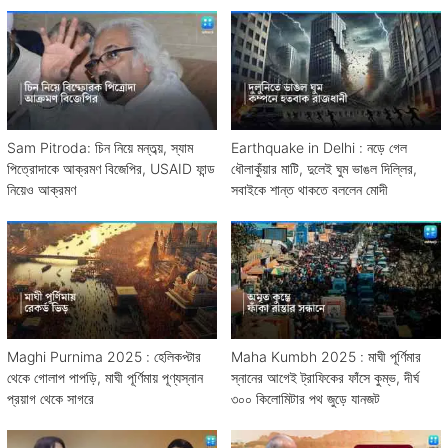
Sam Pitroda: চিন নিয়ে মন্তব্য়, স্যাম
Earthquake in Delhi : নড়ে গেল
পিত্রোদাকে আক্রমণ বিজেপির, USAID ফান্ড
ধৌলাকুঁয়ার মাটি, দুলেই ঘুম ভাঙল দিল্লির,
নিয়েও আক্রমণ
সবাইকে শান্ত থাকতে বললেন মোদী
Maghi Purnima 2025 : হেলিকপ্টার
Maha Kumbh 2025 : মাঘী পূর্ণিমার
থেকে গোলাপ পাপড়ি, মাঘী পূর্ণিমায় পূণ্যস্নান
স্নানের আগেই ট্রাফিকের ফাঁসে কুম্ভ, দীর্ঘ
প্রয়াগ থেকে সাগরে
৩০০ কিলোমিটার পথ জুড়ে যানজট