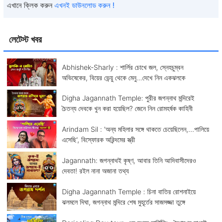
এখানে ক্লিক করুন
এখনই ডাউনলোড করুন !
লেটেস্ট খবর
Abhishek-Sharly : শার্লির চোখে জল, স্নেহচুম্বন
অভিষেকের, বিয়ের ভেন্য়ু থেকে মেনু...দেখে নিন একঝলকে
Digha Jagannath Temple: পুরীর জগন্নাথ মন্দিরেই
চৈতন্য দেবকে খুন করা হয়েছিল? জেনে নিন রোমহর্ষক কাহিনী
Arindam Sil : 'অন্য মহিলার সঙ্গে থাকতে চেয়েছিলেন,...পালিয়ে
এসেছি', বিস্ফোরক অরিন্দমের স্ত্রী
Jagannath: জগন্নাথই কৃষ্ণ, আবার তিনি আদিবাসীদেরও
দেবতা! রইল নানা অজানা তথ্য
Digha Jagannath Temple : চিনা বাতির রোশনাইয়ে
ঝলমলে দিঘা, জগন্নাথ মন্দিরে শেষ মুহূর্তের সাজসজ্জা তুঙ্গে