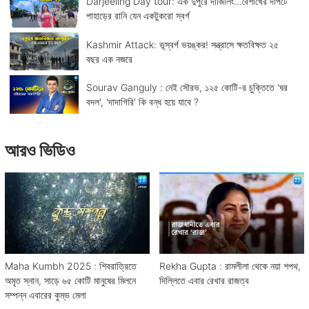
Darjeeling Day tour: এক দুপুরে দার্জিলিং...বৈশাখের দাপটে
পাহাড়ের রানি যেন একটুকরো স্বর্গ
Kashmir Attack: ভূস্বর্গ ভয়ঙ্কর! সন্ত্রাসে ক্ষতবিক্ষত ২৫
বছর এক নজরে
Sourav Ganguly : নেই সৌরভ, ১২৫ কোটি-র চুক্তিতে 'ঘর
বদল', 'দাদাগিরি' কি বন্ধ হয়ে যাবে ?
আরও ভিডিও
Maha Kumbh 2025 : শিবরাত্রিতে
Rekha Gupta : রামলীলা থেকে নয়া শপথ,
অমৃত স্নান, সাড়ে ৬৫ কোটি মানুষের মিলনে
দিল্লিতে এবার রেখার রাজত্ব
সম্পন্ন এবারের কুম্ভ মেলা