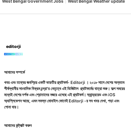
West Bengal Government Jobs
West Bengal Weather update
editorji
আমাদের সম্পর্কে
খবর এবং তথ্যের জনপ্রিয় একটি ভারতীয় প্ল্যাটফর্ম- Editorji । ২০১৮ সালে দেশের অন্যতম
শীর্ষস্থানীয় সাংবাদিক বিক্রম চন্দ্রা'র নেতৃত্বে এই ডিজিটাল প্ল্যাটফর্মের যাত্রা শুরু। অল্প সময়ের
মধ্যেই দেশের দর্শক এবং শ্রোতাদের নজরে এসেছে এই প্ল্যাটফর্ম। অ্যান্ড্রয়েড এবং iOS
অ্যাপ্লিকেশন আছে, এমন সমস্ত মোবাইল ফোনেই Editorji -র সব খবর দেখা, পড়া এবং
শোনা যায়।
আমাদের কন্ট্যাক্ট করুন