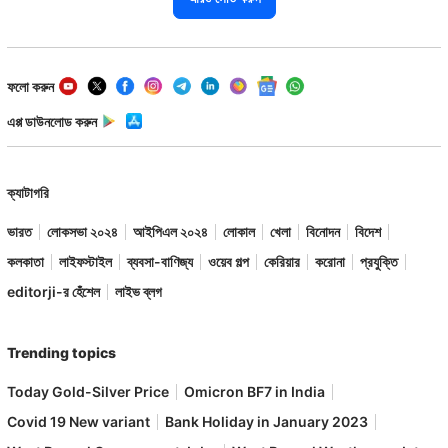
ফলো করুন
এপ্প ডাউনলোড করুন
ক্যাটাগরি
ভারত
লোকসভা ২০২৪
আইপিএল ২০২৪
লোকাল
খেলা
বিনোদন
বিদেশ
কলকাতা
লাইফস্টাইল
ব্যবসা-বাণিজ্য
ওয়েব গল্প
কেরিয়ার
করোনা
প্রযুক্তি
editorji-র হেঁশেল
লাইভ ব্লগ
Trending topics
Today Gold-Silver Price
Omicron BF7 in India
Covid 19 New variant
Bank Holiday in January 2023