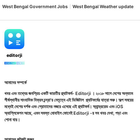
West Bengal Government Jobs
West Bengal Weather update
editorji
আমাদের সম্পর্কে
খবর এবং তথ্যের জনপ্রিয় একটি ভারতীয় প্ল্যাটফর্ম- Editorji । ২০১৮ সালে দেশের অন্যতম
শীর্ষস্থানীয় সাংবাদিক বিক্রম চন্দ্রা'র নেতৃত্বে এই ডিজিটাল প্ল্যাটফর্মের যাত্রা শুরু। অল্প সময়ের
মধ্যেই দেশের দর্শক এবং শ্রোতাদের নজরে এসেছে এই প্ল্যাটফর্ম। অ্যান্ড্রয়েড এবং iOS
অ্যাপ্লিকেশন আছে, এমন সমস্ত মোবাইল ফোনেই Editorji -র সব খবর দেখা, পড়া এবং
শোনা যায়।
আমাদের কন্ট্যাক্ট করুন