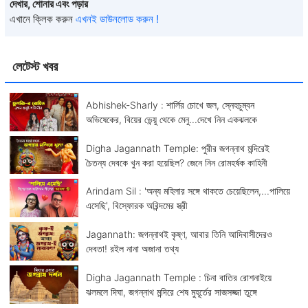
দেখার, শোনার এবং পড়ার
এখানে ক্লিক করুন
এখনই ডাউনলোড করুন !
লেটেস্ট খবর
Abhishek-Sharly : শার্লির চোখে জল, স্নেহচুম্বন
অভিষেকের, বিয়ের ভেন্য়ু থেকে মেনু...দেখে নিন একঝলকে
Digha Jagannath Temple: পুরীর জগন্নাথ মন্দিরেই
চৈতন্য দেবকে খুন করা হয়েছিল? জেনে নিন রোমহর্ষক কাহিনী
Arindam Sil : 'অন্য মহিলার সঙ্গে থাকতে চেয়েছিলেন,...পালিয়ে
এসেছি', বিস্ফোরক অরিন্দমের স্ত্রী
Jagannath: জগন্নাথই কৃষ্ণ, আবার তিনি আদিবাসীদেরও
দেবতা! রইল নানা অজানা তথ্য
Digha Jagannath Temple : চিনা বাতির রোশনাইয়ে
ঝলমলে দিঘা, জগন্নাথ মন্দিরে শেষ মুহূর্তের সাজসজ্জা তুঙ্গে