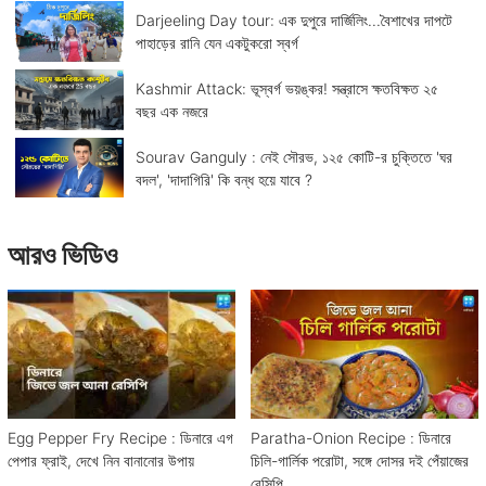
Darjeeling Day tour: এক দুপুরে দার্জিলিং...বৈশাখের দাপটে
পাহাড়ের রানি যেন একটুকরো স্বর্গ
Kashmir Attack: ভূস্বর্গ ভয়ঙ্কর! সন্ত্রাসে ক্ষতবিক্ষত ২৫
বছর এক নজরে
Sourav Ganguly : নেই সৌরভ, ১২৫ কোটি-র চুক্তিতে 'ঘর
বদল', 'দাদাগিরি' কি বন্ধ হয়ে যাবে ?
আরও ভিডিও
Egg Pepper Fry Recipe : ডিনারে এগ
Paratha-Onion Recipe : ডিনারে
পেপার ফ্রাই, দেখে নিন বানানোর উপায়
চিলি-গার্লিক পরোটা, সঙ্গে দোসর দই পেঁয়াজের
রেসিপি