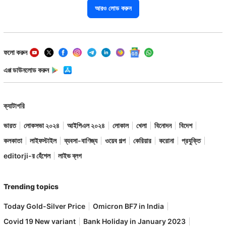
আরও লোড করুন
ফলো করুন
এপ্প ডাউনলোড করুন
ক্যাটাগরি
ভারত
লোকসভা ২০২৪
আইপিএল ২০২৪
লোকাল
খেলা
বিনোদন
বিদেশ
কলকাতা
লাইফস্টাইল
ব্যবসা-বাণিজ্য
ওয়েব গল্প
কেরিয়ার
করোনা
প্রযুক্তি
editorji-র হেঁশেল
লাইভ ব্লগ
Trending topics
Today Gold-Silver Price
Omicron BF7 in India
Covid 19 New variant
Bank Holiday in January 2023