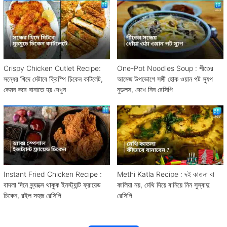
Crispy Chicken Cutlet Recipe:
One-Pot Noodles Soup : শীতের
সন্ধের খিদে মেটাবে ক্রিস্পি চিকেন কাটলেট,
আমেজ উপভোগে সঙ্গী হোক ওয়ান পট স্যুপ
কেমন করে বানাতে হয় দেখুন
নুডলস, দেখে নিন রেসিপি
Instant Fried Chicken Recipe :
Methi Katla Recipe : দই কাতলা বা
বাদলা দিনে স্ন্যাক্সে থাকুক ইনস্ট্যান্ট ফ্রায়েড
কালিয়া নয়, মেথি দিয়ে বানিয়ে নিন সুস্বাদু
চিকেন, রইল সহজ রেসিপি
রেসিপি