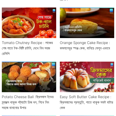
Tomato Chutney Recipe : লাঞ্চের
Orange Sponge Cake Recipe :
শেষ পাতে টক-মিষ্টি চাটনি, দেখে নিন সহজ
কমলালেবুর স্পঞ্জ কেক, বানিয়ে ফেলুন এভাবে
রেসিপি
Potato Cheese Ball :ক্রিসমাস ইভের
Easy Soft Butter Cake Recipe :
স্ন্যাক্সে থাকুক পট্যাটো চিজ বল, শিখে নিন
ক্রিসমাসের প্রস্তুতি, পাতে থাকুক সফট বাটার
সহজে বানানোর উপায়
কেক