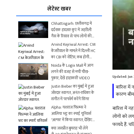
लेटेस्ट खबर
Chhattisgarh: छत्तीसगढ़ में
दर्दनाक हादसा! कुएं में जहरीली
गैस के रिसाव से पांच लोगों की
मौत
Arvind Kejriwal Arrest: CM
केजरीवाल के मामले में दिल्ली HC
का CBI को नोटिस, कब होगी
Loaded
:
अगली सुनवाई?
Noida के Logix Mall में आग
0.00%
लगने की वजह से मची चीख-
Updated:
Jun
पुकार, देखें हाहाकारी VIDEO
Justin Bieber का मुंबई में हुआ
बारिश में 
जोरदार स्वागत, अनंत-राधिका के
कारण बीमा
संगीत में परफॉर्म करेंगे सिंगर
Alpha: यशराज फिल्म्स ने
बारिश में न
आलिया भट्ट का स्पाई यूनिवर्स
लोगों को लगत
'अल्फा' में किया स्वागत, देखिए
फायदे हैं. चल
धमाकेदार Video
क्या जसप्रीत बुमराह भी लेंगे