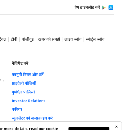
ऐप डाउनलोड करें
ट्रैवल
टीवी
बॉलीवुड
ख़बर को समझें
लाइव ब्लॉग
स्पोर्ट्स ब्लॉग
नेविगेट करें
कानूनी नियम और शर्तें
hi,
प्राइवेसी पॉलिसी
कुकीज़ पॉलिसी
Investor Relations
करियर
न्यूज़लेटर को सब्सक्राइब करें
Complaint Redressal
or more details, read our
cookie