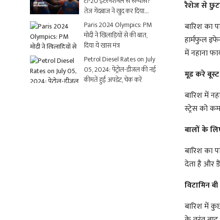
टी-20 इंटरनेशनल से संन्यास?
रैशेज से छु
तेज गेंदबाज ने खुद कर दिया
क्लियर
Paris 2024 Olympics: PM
बारिश का पा
मोदी ने खिलाड़ियों से की बात,
हार्मफुल इफेक
दिया ये खास मंत्र
में नहाना फा
Petrol Diesel Rates on July
05, 2024: पेट्रोल-डीजल की नई
मूड करे बूस्ट
कीमतें हुईं अपडेट, चेक करें
बारिश में न
स्ट्रेस को 
बालों के लि
बारिश का पा
देता है और ड
विटामिन बी 
बारिश में कु
के तुरंत बाद