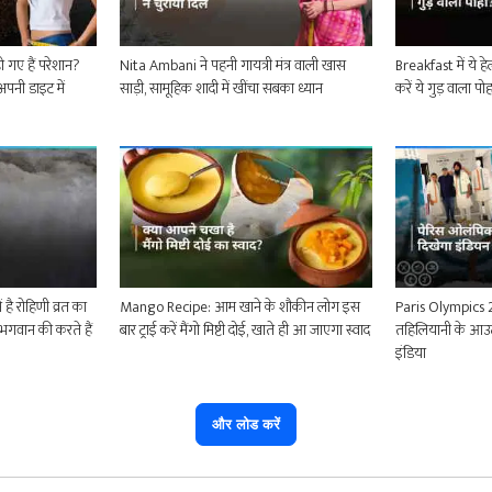
 गए हैं परेशान?
Nita Ambani ने पहनी गायत्री मंत्र वाली खास
Breakfast में ये हे
अपनी डाइट में
साड़ी, सामूहिक शादी में खींचा सबका ध्यान
करें ये गुड़ वाला पो
 है रोहिणी व्रत का
Mango Recipe: आम खाने के शौकीन लोग इस
Paris Olympics 
भगवान की करते हैं
बार ट्राई करें मैंगो मिष्टी दोई, खाते ही आ जाएगा स्वाद
तहिलियानी के आउ
इंडिया
और लोड करें