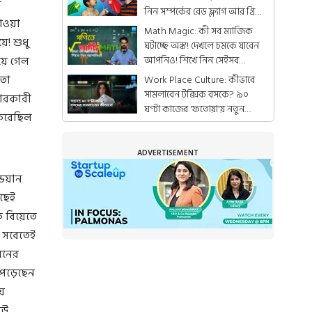
র
নিন সম্পর্কের রেড ফ্ল্যাগ আর গ্রিন
যাওয়া
ফ্ল্যাগ
Math Magic: কী সব ম্যাজিক
! শুধু
ঘটাচ্ছে অঙ্ক! দেখলে চমকে যাবেন
আপনিও! শিখে নিন সেইসব
য়ে গেল
ম্যাজিক!
তো
Work Place Culture: কীভাবে
সামলাবেন টক্সিক বসকে? ৯০
হারকারী
ঘণ্টা কাজের 'ফতোয়া'য় নতুন
 করেছিল
সমাধান! কী জানেন?
ADVERTISEMENT
ডিয়ান
াছেই
 বিয়েতে
- সবেতেই
রনের
ে পড়েছেন
ে
েউ