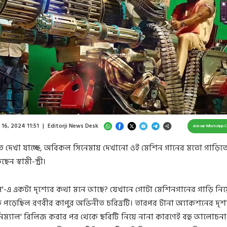
Loaded
:
36.28%
/
Unmute
 16, 2024 11:51
|
Editorji News Desk
Join our WhatsApp 
 দেখা যাচ্ছে, অবিকল সিনেমায় দেখানো ওই মেশিন গানের মতো গাড়িতে
ন স্বামী-স্ত্রী।
াল'-এ একটা দৃশ্যের কথা মনে আছে? যেখানে গোটা মেশিনগানের গাড়ি নি
 পড়েছিল রণবীর কাপুর অভিনীত চরিত্রটি। তারপর টানা অ্যাকশনের দৃশ্
ানিম্যাল' রিলিজ করার পর থেকে ছবিটি নিয়ে নানা কারণেই বহু আলোচনা