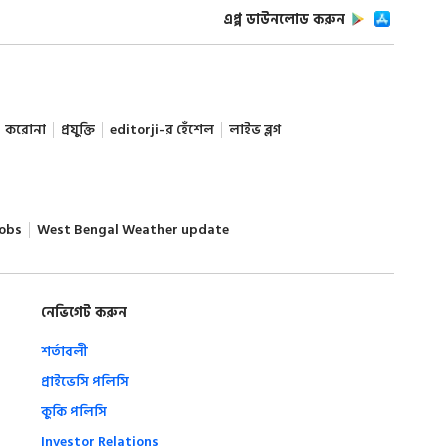
এপ্প ডাউনলোড করুন
করোনা
প্রযুক্তি
editorji-র হেঁশেল
লাইভ ব্লগ
obs
West Bengal Weather update
নেভিগেট করুন
শর্তাবলী
প্রাইভেসি পলিসি
কুকি পলিসি
Investor Relations