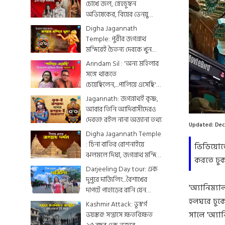
চোখে জল, স্নেহচুম্বন
অভিষেকের, বিয়ের ভেন্য়ু
থেকে মেনু...দেখে নিন
Digha Jagannath
একঝলকে
Temple: পুরীর জগন্নাথ
মন্দিরেই চৈতন্য দেবকে খুন
করা হয়েছিল? জেনে নিন
Arindam Sil : 'অন্য মহিলার
রোমহর্ষক কাহিনী
সঙ্গে থাকতে
চেয়েছিলেন,...পালিয়ে এসেছি',
বিস্ফোরক অরিন্দমের স্ত্রী
Jagannath: জগন্নাথই কৃষ্ণ,
আবার তিনি আদিবাসীদেরও
দেবতা! রইল নানা অজানা তথ্য
Updated:
Dec
Digha Jagannath Temple
: চিনা বাতির রোশনাইয়ে
ভিডিয়োতে
ঝলমলে দিঘা, জগন্নাথ মন্দিরে
করতে ঢুকছে
শেষ মুহূর্তের সাজসজ্জা তুঙ্গে
Darjeeling Day tour: এক
দুপুরে দার্জিলিং...বৈশাখের
'অ্যানিম্য
দাপটে পাহাড়ের রানি যেন
একটুকরো স্বর্গ
হলঘরে ঢুকে
Kashmir Attack: ভূস্বর্গ
সালে 'অ্য
ভয়ঙ্কর! সন্ত্রাসে ক্ষতবিক্ষত