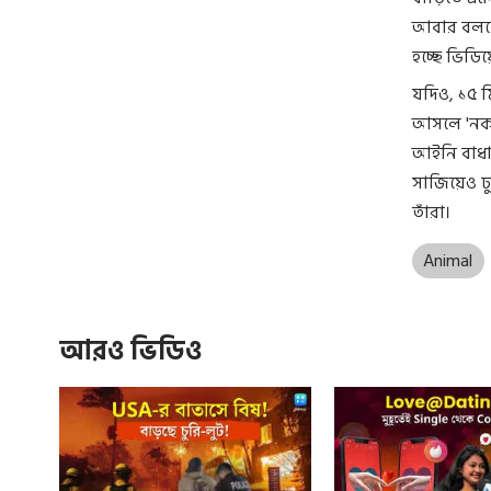
আবার বলছে
হচ্ছে ভিডি
যদিও, ১৫ 
আসলে 'নকল
আইনি বাধা
সাজিয়েও ঢ
তাঁরা।
Animal
আরও ভিডিও