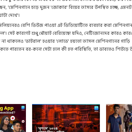
ন, 'মেশিনগানে চড়ে দুজন 'জোকার' বিয়ের আসরে উপস্থিত হচ্ছে, এমনট
য়োটা দেখে'।
মিলিয়নেরও বেশি ভিউজ পাওয়া এই ভিডিয়োটিতে ব্যবহার করা মেশিনগা
'। সেই কারণেই শুধু ধোঁয়াই বেরিয়েছে! যদিও, নেটিজোনদের কারও কার
 না থাকলেও 'ভাইরাল' হওয়ার 'লোভে' হয়তো আসল মেশিনগানের গাড়ি
ুকতে পারতেন বর-কনে! সেটা হলে কী হত পরিস্থিতি, তা ভাবতেও শিউড়ে