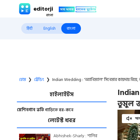
editorji
हिंदी
English
বাংলা
হোম
❯
ট্রেন্ডিং
❯
Indian Wedding : 'অ্যানিম্যাল' সিনেমার কায়দায় বিয়ে
Indian
হাইলাইটস
তুমুল 
মেশিনগান ভর্তি
গাড়িতে বর-কনে
লেটেস্ট খবর
আনম
Abhishek-Sharly : শার্লির