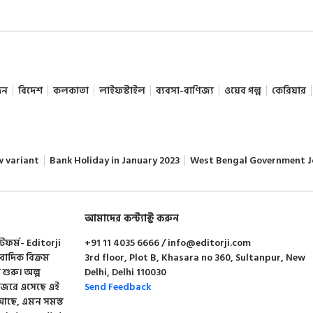
দন
বিদেশ
কলকাতা
লাইফস্টাইল
ব্যবসা-বাণিজ্য
ওয়েব গল্প
কেরিয়ার
w variant
Bank Holiday in January 2023
West Bengal Government J
আমাদের কন্ট্যাক্ট করুন
াটফর্ম- Editorji
+91 11 4035 6666 / info@editorji.com
ংবাদিক বিক্রম
3rd floor, Plot B, Khasara no 360, Sultanpur, New
া শুরু। অল্প
Delhi, Delhi 110030
 নজরে এসেছে এই
Send Feedback
শন আছে, এমন সমস্ত