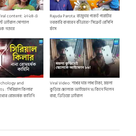
iral content: ২০২৪-এ
Rajuda Parota: রাজুদার পকেট পরোটার
্ট ভাইরাল সোশ্যাল
তরকারি বানাবেন কীভাবে? সিক্রেট রেসিপি
 এক নজরে
ফাঁস
Psychology and
Viral Video: শখের দাম লাখ টাকা, ময়লা
ts : 'সিরিয়াল কিলার'
কুড়িয়ে ছেলেকে আইফোন 16 কিনে দিলেন
থ্যের রোমহর্ষক কাহিনি
বাবা, ভিডিয়ো ভাইরাল