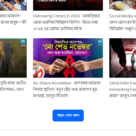
েমিকার আকাল !
Harrowing Crimes in 2024 : আরজিকর
Social Media V
 মনের মানুষ ? কী
থেকে বরেলির সিরিয়াল কিলিং- ফিরে দেখা
কোন কোন কন্টেন
২০২৪ এর ভয়াবহ ক্রাইমের ঘটনা
মিডিয়ায়? দেখুন
 তুমি কার! অতীত
No Shave November : ক্যানসার আক্রান্ত
Serial Killer 
্রতিশোধও, কেন
পিতার স্মৃতিতে নতুন ট্রেন্ড শুরু করলেন পুত্র-
Interesting Fac
কন্যারা, জানুন ইতিহাস
কারা? জানুন নেপ
আরও লোড করুন