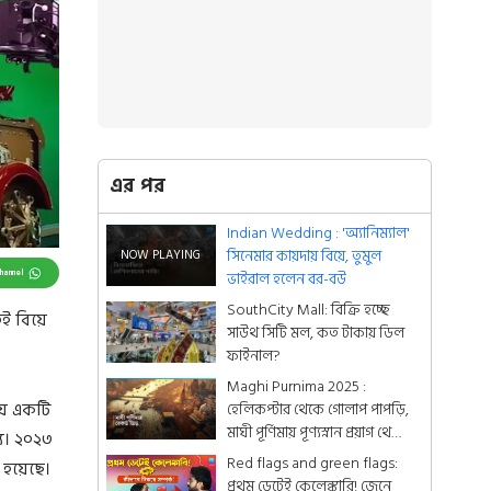
এর পর
Indian Wedding : 'অ্যানিম্যাল'
সিনেমার কায়দায় বিয়ে, তুমুল
Channel
ভাইরাল হলেন বর-বউ
SouthCity Mall: বিক্রি হচ্ছে
ই বিয়ে
সাউথ সিটি মল, কত টাকায় ডিল
ফাইনাল?
Maghi Purnima 2025 :
য়ে একটি
হেলিকপ্টার থেকে গোলাপ পাপড়ি,
মাঘী পূর্ণিমায় পূণ্যস্নান প্রয়াগ থেকে
য। ২০২৩
সাগরে
Red flags and green flags:
 হয়েছে।
প্রথম ডেটেই কেলেঙ্কারি! জেনে