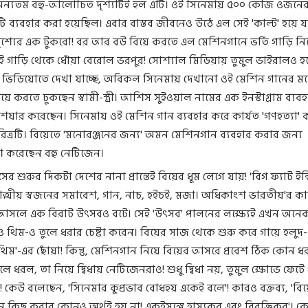
 অন্যতম বহু-আলোচিত দৃশ্যটিই হল এটি। ওই সিনেমায় ৫০০ কেজি ওজনে
 ব্যবহার করা হয়েছিল। এবার বাস্তব জীবনেও উঠে এল সেই 'কাল্ট' হয়ে 
শ্যের এক টুকরো! বর আর বউ বিয়ে করতে এল মেশিনগানে ভর্তি গাড়ি নিয়ে
ই গাড়ি থেকে ধোঁয়া বেরোল ভরপুর! সোশ্যাল মিডিয়ায় তুমুল ভাইরালও হ
 ভিডিয়োতে দেখা যাচ্ছে, অবিকল সিনেমায় দেখানো ওই মেশিন গানের ম
য়ে করতে ঢুকছেন স্বামী-স্ত্রী। আশিস সুইওয়াল নামের এক ইনস্টাগ্রাম ব্যব
েয়ার করেছেন। সিনেমায় ওই মেশিন গান ব্যবহার করে কার্যত 'গণহত্যা'
িত্রটি। বিয়েতে 'মনোরঞ্জনের জন্য' অমন মেশিনগান ব্যবহার করার জন্য
শ করেছেন বহু নেটিজেন।
সের শুরুর দিকটা দেশের নানা প্রান্তেই বিয়ের ধূম লেগে যায়! 'বিগ ফ্যাট ইন্
ত্মীয় স্বজনের সমাবেশ, গান, নাচ, হইচই, মজা। অধিকাংশ ভারতীয়'র ক
 আসলে এক বিরাট উৎসবও বটে। সেই 'উৎসব' পালনের লক্ষ্যেই এখন অনেক
থিম-ও তুলে ধরার চেষ্টা করেন। বিয়ের সাজ থেকে শুরু করে গায়ে হলুদ
থিম'-এর ছোঁয়া! কিন্তু, মেশিনগান নিয়ে বিয়ের আসরে প্রবেশ ঠিক কোন ধ
লে ধরল, তা নিয়ে দ্বিধায় নেটিজেনরাও! শুধু দ্বিধা নয়, তুমুল ক্ষোভে ফেট
 কেউ বলেছেন, 'সিনেমার কুপ্রভাব বোধহয় একেই বলে'! কারও বক্তব্য, 'বিয়
 কিছু করার কোনও অর্থই হয় না! একইসঙ্গে হাস্যকর এবং বিরক্তিকর'। ক