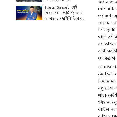
২৫ বছর এক নজরে
তার মধ্যে
Sourav Ganguly : নেই
মেশিনগানটি
সৌরভ, ১২৫ কোটি-র চুক্তিতে
অ্যাকশন দৃ
'ঘর বদল', 'দাদাগিরি' কি বন্ধ
তাই নয়! সে
হয়ে যাবে ?
ভিডিয়োটি।
গাড়িতেই বি
এই ভিডিও শ
রণবীরের চর
ক্ষোভপ্রকা
ডিসেম্বর মা
ওয়েডিং'! আ
বিয়ে মানে
নতুন কোনও 
থাকে সেই '
'থিম'-কে তু
নেটিজেনরা!
বাড়িতে এমন