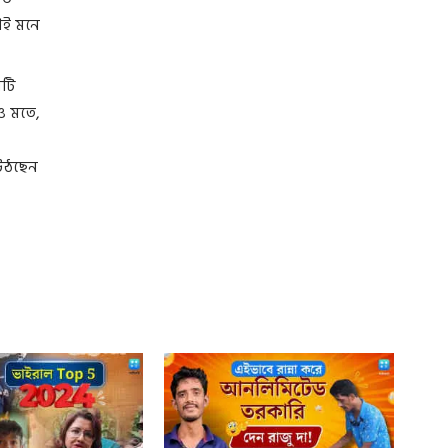
াই মনে
নটি
ও মতে,
 উঠছেন