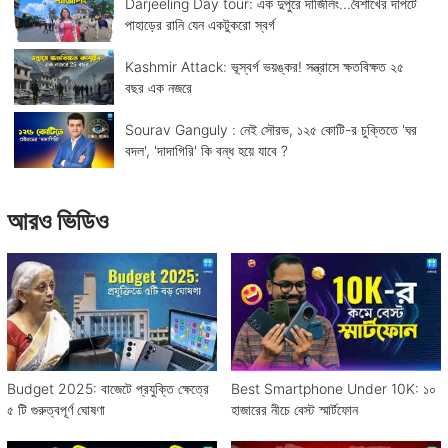
Darjeeling Day tour: এক দুপুরে দার্জিলিং...বৈশাখের দাপটে
পাহাড়ের রানি যেন একটুকরো স্বর্গ
Kashmir Attack: ভূস্বর্গ ভয়ঙ্কর! সন্ত্রাসে ক্ষতবিক্ষত ২৫
বছর এক নজরে
Sourav Ganguly : নেই সৌরভ, ১২৫ কোটি-র চুক্তিতে 'ঘর
বদল', 'দাদাগিরি' কি বন্ধ হয়ে যাবে ?
আরও ভিডিও
Budget 2025: বাজেটে প্রযুক্তি ক্ষেত্রে
Best Smartphone Under 10K: ১০
৫ টি গুরুত্বপূর্ণ ঘোষণা
হাজারের নীচে বেস্ট স্মার্টফোন