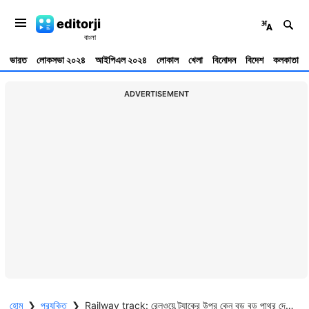
editorji
ভারত
লোকসভা ২০২৪
আইপিএল ২০২৪
লোকাল
খেলা
বিনোদন
বিদেশ
কলকাতা
ADVERTISEMENT
হোম
❯
প্রযুক্তি
❯
Railway track: রেলওয়ে ট্র্যাকের উপর কেন বড় বড় পাথর দেওয়া থাকে? আসল কারণ জেনে নিন আপনি