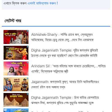
এখানে ক্লিক করুন
এখনই ডাউনলোড করুন !
লেটেস্ট খবর
Abhishek-Sharly : শার্লির চোখে জল, স্নেহচুম্বন
অভিষেকের, বিয়ের ভেন্য়ু থেকে মেনু...দেখে নিন একঝলকে
Digha Jagannath Temple: পুরীর জগন্নাথ মন্দিরেই
চৈতন্য দেবকে খুন করা হয়েছিল? জেনে নিন রোমহর্ষক কাহিনী
Arindam Sil : 'অন্য মহিলার সঙ্গে থাকতে চেয়েছিলেন,...পালিয়ে
এসেছি', বিস্ফোরক অরিন্দমের স্ত্রী
Jagannath: জগন্নাথই কৃষ্ণ, আবার তিনি আদিবাসীদেরও
দেবতা! রইল নানা অজানা তথ্য
Digha Jagannath Temple : চিনা বাতির রোশনাইয়ে
ঝলমলে দিঘা, জগন্নাথ মন্দিরে শেষ মুহূর্তের সাজসজ্জা তুঙ্গে