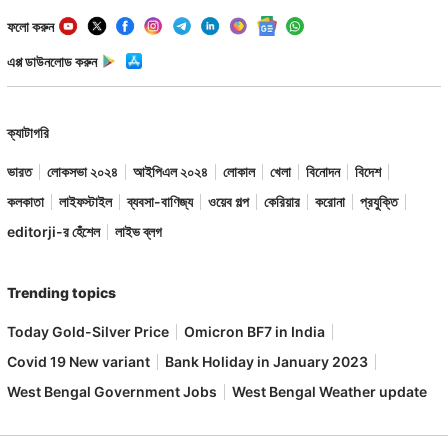
ফলো করুন
এপ্প ডাউনলোড করুন
ক্যাটাগরি
ভারত
লোকসভা ২০২৪
আইপিএল ২০২৪
লোকাল
খেলা
বিনোদন
বিদেশ
কলকাতা
লাইফস্টাইল
ব্যবসা-বাণিজ্য
ওয়েব গল্প
কেরিয়ার
করোনা
প্রযুক্তি
editorji-র হেঁশেল
লাইভ ব্লগ
Trending topics
Today Gold-Silver Price
Omicron BF7 in India
Covid 19 New variant
Bank Holiday in January 2023
West Bengal Government Jobs
West Bengal Weather update