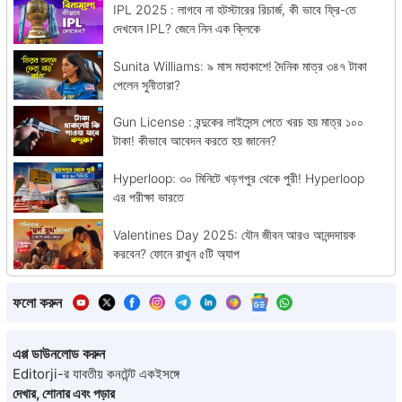
IPL 2025 : লাগবে না হটস্টারের রিচার্জ, কী ভাবে ফ্রি-তে
দেখবেন IPL? জেনে নিন এক ক্লিকে
Sunita Williams: ৯ মাস মহাকাশে! দৈনিক মাত্র ৩৪৭ টাকা
পেলেন সুনীতারা?
Gun License : বন্দুকের লাইসেন্স পেতে খরচ হয় মাত্র ১০০
টাকা! কীভাবে আবেদন করতে হয় জানেন?
Hyperloop: ৩০ মিনিটে খড়গপুর থেকে পুরী! Hyperloop
এর পরীক্ষা ভারতে
Valentines Day 2025: যৌন জীবন আরও আনন্দদায়ক
করবেন? ফোনে রাখুন ৫টি অ্যাপ
ফলো করুন
এপ্প ডাউনলোড করুন
Editorji-র যাবতীয় কনটেন্ট একইসঙ্গে
দেখার, শোনার এবং পড়ার