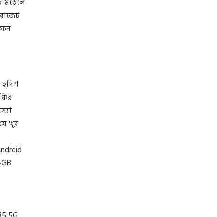
ি মডেলে
 বাজেট
 ফলে
 হদিশ
্চির
স্যা
যে খুব
Android
4GB
G35 5G