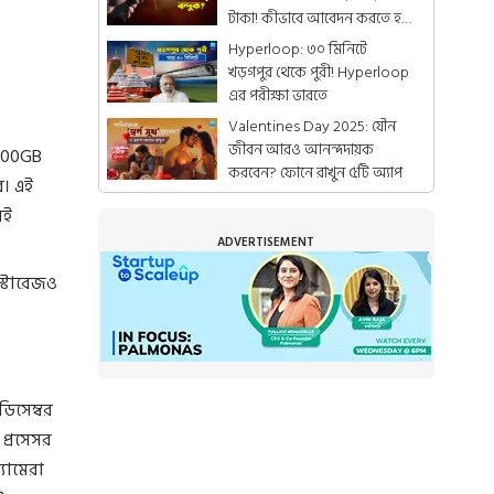
টাকা! কীভাবে আবেদন করতে হয়
জানেন?
Hyperloop: ৩০ মিনিটে
খড়গপুর থেকে পুরী! Hyperloop
এর পরীক্ষা ভারতে
Valentines Day 2025: যৌন
জীবন আরও আনন্দদায়ক
1000GB
করবেন? ফোনে রাখুন ৫টি অ্যাপ
ব। এই
েই
ADVERTISEMENT
স্টোরেজও
িসেম্বর
প্রসেসর
যামেরা