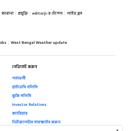
করোনা
প্রযুক্তি
editorji-র হেঁশেল
লাইভ ব্লগ
obs
West Bengal Weather update
নেভিগেট করুন
শর্তাবলী
প্রাইভেসি পলিসি
কুকি পলিসি
Investor Relations
ক্যারিয়ার
নিউজলেটার সাবস্ক্রাইব করুন
Complaint Redressal