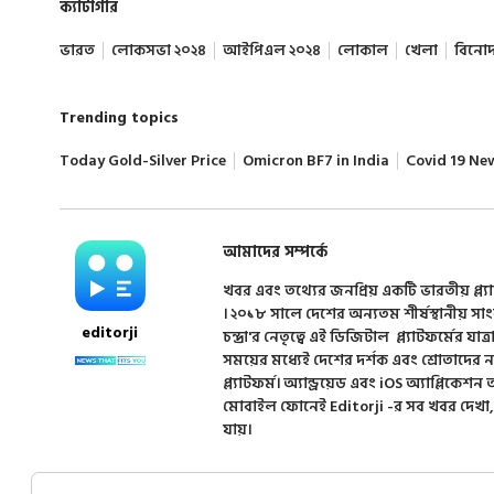
ক্যাটাগরি
ভারত
লোকসভা ২০২৪
আইপিএল ২০২৪
লোকাল
খেলা
বিনো
Trending topics
Today Gold-Silver Price
Omicron BF7 in India
Covid 19 Ne
আমাদের সম্পর্কে
খবর এবং তথ্যের জনপ্রিয় একটি ভারতীয় প্ল্য
। ২০১৮ সালে দেশের অন্যতম শীর্ষস্থানীয় সা
editorji
চন্দ্রা'র নেতৃত্বে এই ডিজিটাল প্ল্যাটফর্মের যাত্র
সময়ের মধ্যেই দেশের দর্শক এবং শ্রোতাদের
প্ল্যাটফর্ম। অ্যান্ড্রয়েড এবং iOS অ্যাপ্লিকে
মোবাইল ফোনেই Editorji -র সব খবর দেখা,
যায়।