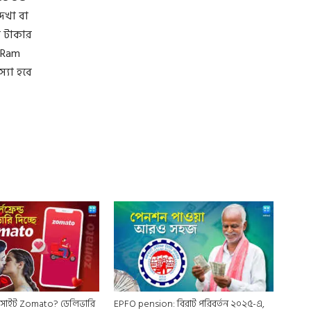
েখা বা
র টাকার
 Ram
্যা হবে
 সাইট Zomato? ডেলিভারি
EPFO pension: বিরাট পরিবর্তন ২০২৫-এ,