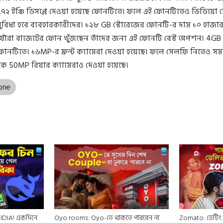
৭২ ইঞ্চি ডিসপ্লে দেওয়া হয়েছে ফোনটিতে। ফলে এই ফোনটিতেও ভিডিয়ো দ
ুবিধা হবে ব্যবহারকারীদের। ১২৮ GB স্টোরেজের ফোনটি-র দাম ১০ হাজা
যাঁরা বাজেটের ফোন খুঁজছেন তাঁদের জন্য এই ফোনটি বেস্ট অপশন। 4GB
োনটিতে। ১৬MP-র ফ্রন্ট ক্যামেরা দেওয়া হয়েছে। ফলে সেলফি নিতেও সমস
কে 50MP রিয়ার ক্যামেরাও দেওয়া হয়েছে।
one
NVIDIA! একদিনে
Oyo rooms: Oyo-তে থাকতে পারবেন না
Zomato: ডেটিং