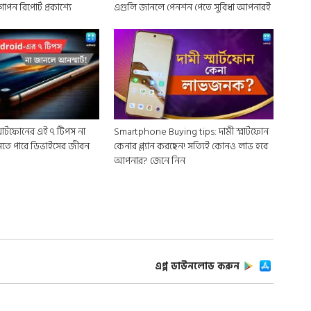
! গোপন রিপোর্ট প্রকাশ্যে
এগুলি জানলে পেনশন পেতে সুবিধা আপনারই
মার্টফোনের এই ৭ টিপস না
Smartphone Buying tips: দামী স্মার্টফোন
তে পারে ডিভাইসের জীবন
কেনার প্ল্যান করছেন! সত্যিই কোনও লাভ হবে
আপনার? জেনে নিন
এপ্প ডাউনলোড করুন