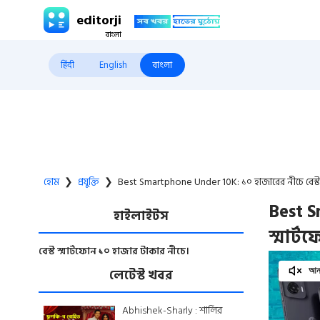
editorji
हिंदी
English
বাংলা
হোম
❯
প্রযুক্তি
❯
Best Smartphone Under 10K: ১০ হাজারের নীচে বেস্ট স
Best S
হাইলাইটস
স্মার্ট
বেস্ট স্মার্টফোন ১০ হাজার টাকার নীচে।
লেটেস্ট খবর
আনম
Abhishek-Sharly : শার্লির