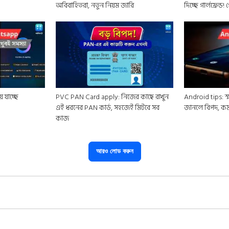
অবিবাহিতরা, নতুন নিয়ম জারি
দিচ্ছে গার্লফ্রেন্ড
 যাচ্ছে
PVC PAN Card apply: নিজের কাছে রাখুন
Android tips: স্
এই ধরনের PAN কার্ড, সহজেই মিটবে সব
জানলে বিপদ, কম
কাজ
আরও লোড করুন