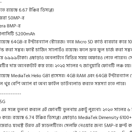
-
ে রয়েছে 6.67 ইঞ্চির ডিসপ্লে।
ামেরা 50MP-র
era 8MP-র
্যাপাসিটি 5200mAh
েছে 64GB-র ইন্টারন্যাল স্টোরেজ। তবে Micro SD কার্ড ব্যবহার করে 
টেন্ড করা সম্ভব। ফাস্ট চার্জিং সাপোর্টও রয়েছে। ফলে দ্রুত ফুল চার্জ করা সম্ভ
ম ৬৯৯৯টাকা। এছাড়াও অনলাইনে বিভিন্ন সময় অফারও পেতে পারেন। স
টির দাম অনেকটাই কম হবে। ২০২৫ সালের ৭ জানুয়ারি ফোনটি লঞ্চ হয়।
য়েছে MediaTek Helio G81 প্রসেসর। 4GB RAM এবং 64GB ইন্টারন্যাল 
ে খুব বেশি অ্যাপ বা অন্য ফাইল ডাউনলোড করতে সমস্যা হতে পারে।
------------
 5G
এর সঙ্গে তুলনা করলে এই ফোনটি তুলনায় একটু পুরনো। ২০২৩ সালের ৬ ড
 করে। রয়েছে 6.74 ইঞ্চির ডিসপ্লে। এছাড়াও MediaTek Dimensity 6100+ 
ামেরাও যথেষ্ট উন্নত এই মডেলটিতে। সেলফি নেওয়ার জন্য 5MP-র ফ্রন্ট ক্