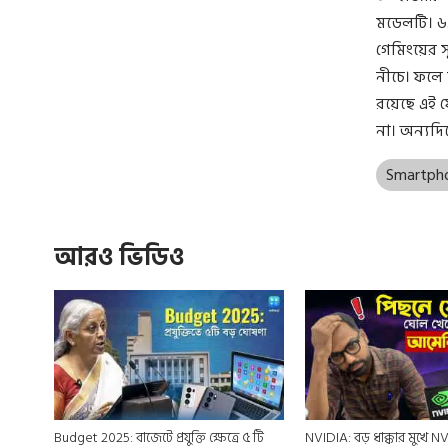
মডেলটি। ৬.
গেমিংয়ের স
নীচে। ফলে 
রয়েছে এই ফ
না। অন্যদি
Smartph
আরও ভিডিও
Budget 2025: বাজেটে প্রযুক্তি ক্ষেত্রে ৫ টি
NVIDIA: বড় ধাক্কার মুখে 