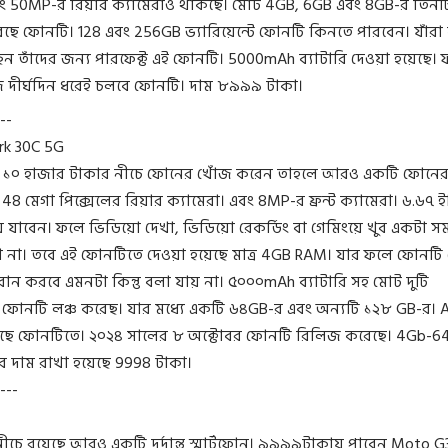
ং 50MP-র রিয়ার ক্যামেরাও থাকছে। মোট 4GB, 6GB এবং 8GB-র তিনট
ছে ফোনটি। 128 এবং 256GB ভ্যারিয়েন্টে ফোনটি কিনতে পারবেন। যাঁরা
ন তাঁদের জন্য পারফেক্ট এই ফোনটি। 5000mAh ব্যাটারি দেওয়া হয়েছে।
্জে দীর্ঘদিন ধরেই চলবে ফোনটি। দাম ৮৯৯৯ টাকা।
--
rk 30C 5G
১০ হাজার টাকার নীচে ফোনের খোঁজ করেন তাহলে আরও একটি ফোনের
48 মেগা পিক্সেলের রিয়ার ক্যামেরা। এবং 8MP-র ফ্রন্ট ক্যামেরা। ৬.৬৭ ইঞ
য়ে যাবেন। ফলে ভিডিয়ো দেখা, ভিডিয়ো রেকর্ডিং বা গেমিংয়ে খুব একটা সম
 না। তবে এই ফোনটিতে দেওয়া হয়েছে মাত্র 4GB RAM। যার ফলে ফোনটি 
 রান করবে এমনটা কিন্তু বলা যায় না। ৫০০০mAh ব্যাটারি সহ মোট দুটি
টে ফোনটি লঞ্চ করেছ। যার মধ্যে একটি ৬৪GB-র এবং অন্যটি ১২৮ GB-র। 
ছে ফোনটিতে। ২০২৪ সালের ৮ অক্টোবর ফোনটি রিলিজ করেছে। 4Gb-6
টের দাম রাখা হয়েছে 9998 টাকা।
---
ীচে রয়েছে আরও একটি দুর্দান্ত স্মার্টফোন। ৯৯৯৯টাকায় পাবেন Moto 