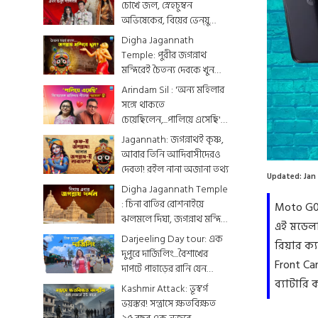
চোখে জল, স্নেহচুম্বন
অভিষেকের, বিয়ের ভেন্য়ু
থেকে মেনু...দেখে নিন
Digha Jagannath
একঝলকে
Temple: পুরীর জগন্নাথ
মন্দিরেই চৈতন্য দেবকে খুন
করা হয়েছিল? জেনে নিন
Arindam Sil : 'অন্য মহিলার
রোমহর্ষক কাহিনী
সঙ্গে থাকতে
চেয়েছিলেন,...পালিয়ে এসেছি',
বিস্ফোরক অরিন্দমের স্ত্রী
Jagannath: জগন্নাথই কৃষ্ণ,
Loaded
:
8.87%
আবার তিনি আদিবাসীদেরও
দেবতা! রইল নানা অজানা তথ্য
Updated:
Jan
Digha Jagannath Temple
: চিনা বাতির রোশনাইয়ে
Moto G0
ঝলমলে দিঘা, জগন্নাথ মন্দিরে
এই মডেলটি
শেষ মুহূর্তের সাজসজ্জা তুঙ্গে
Darjeeling Day tour: এক
রিয়ার ক্
দুপুরে দার্জিলিং...বৈশাখের
Front C
দাপটে পাহাড়ের রানি যেন
ব্যাটারি
একটুকরো স্বর্গ
Kashmir Attack: ভূস্বর্গ
ভয়ঙ্কর! সন্ত্রাসে ক্ষতবিক্ষত