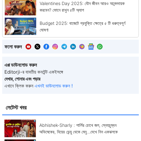
Valentines Day 2025: যৌন জীবন আরও আনন্দদায়ক
করবেন? ফোনে রাখুন ৫টি অ্যাপ
Budget 2025: বাজেটে প্রযুক্তি ক্ষেত্রে ৫ টি গুরুত্বপূর্ণ
ঘোষণা
ফলো করুন
এপ্প ডাউনলোড করুন
Editorji-র যাবতীয় কনটেন্ট একইসঙ্গে
দেখার, শোনার এবং পড়ার
এখানে ক্লিক করুন
এখনই ডাউনলোড করুন !
লেটেস্ট খবর
Abhishek-Sharly : শার্লির চোখে জল, স্নেহচুম্বন
অভিষেকের, বিয়ের ভেন্য়ু থেকে মেনু...দেখে নিন একঝলকে