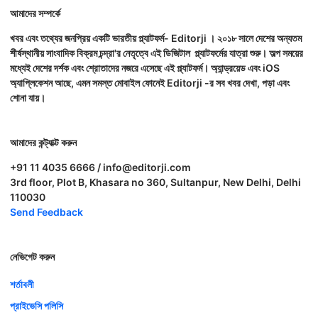
আমাদের সম্পর্কে
খবর এবং তথ্যের জনপ্রিয় একটি ভারতীয় প্ল্যাটফর্ম- Editorji । ২০১৮ সালে দেশের অন্যতম
শীর্ষস্থানীয় সাংবাদিক বিক্রম চন্দ্রা'র নেতৃত্বে এই ডিজিটাল প্ল্যাটফর্মের যাত্রা শুরু। অল্প সময়ের
মধ্যেই দেশের দর্শক এবং শ্রোতাদের নজরে এসেছে এই প্ল্যাটফর্ম। অ্যান্ড্রয়েড এবং iOS
অ্যাপ্লিকেশন আছে, এমন সমস্ত মোবাইল ফোনেই Editorji -র সব খবর দেখা, পড়া এবং
শোনা যায়।
আমাদের কন্ট্যাক্ট করুন
+91 11 4035 6666 / info@editorji.com
3rd floor, Plot B, Khasara no 360, Sultanpur, New Delhi, Delhi
110030
Send Feedback
নেভিগেট করুন
শর্তাবলী
প্রাইভেসি পলিসি