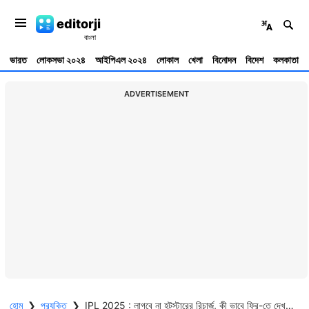
editorji
ভারত
লোকসভা ২০২৪
আইপিএল ২০২৪
লোকাল
খেলা
বিনোদন
বিদেশ
কলকাতা
ADVERTISEMENT
হোম
❯
প্রযুক্তি
❯
IPL 2025 : লাগবে না হটস্টারের রিচার্জ, কী ভাবে ফ্রি-তে দেখবেন IPL? জেনে নিন এক ক্লিকে