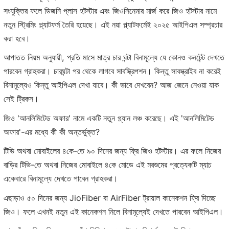
সংযুক্তির ফলে ডিজনি প্লাস হটস্টার এবং জিওসিনেমার মার্জ করে জিও হটস্টার নামে
নতুন স্ট্রিমিং প্ল্যাটফর্ম তৈরি হয়েছে। এই নয়া প্ল্যাটফর্মেই ২০২৫ আইপিএল সম্প্রচার
করা হবে।
আপাতত নিয়ম অনুযায়ী, প্রতি মাসে মাত্র চার ঘন্টা বিনামূল্যে যে কোনও কনটেন্ট দেখতে
পারবেন গ্রাহকরা। চারঘন্টা পর থেকে লাগবে সাবস্ক্রিপশন। কিন্তু সাবস্ক্রাইব না করেই
বিনামূল্যেও কিন্তু আইপিএল দেখা যাবে। কী ভাবে দেখবেন? আজ জেনে নেওয়া যাক
সেই ট্রিকস।
জিও 'আনলিমিটেড অফার' নামে একটি নতুন প্ল্যান লঞ্চ করেছে। এই 'আনলিমিটেড
অফার'-এর মধ্যে কী কী অন্তর্ভুক্ত?
টিভি অথবা মোবাইলের ৪কে-তে ৯০ দিনের জন্য ফ্রি জিও হটস্টার। এর ফলে নিজের
বাড়ির টিভি-তে অথবা নিজের মোবাইলে ৪কে মোডে এই মরশুমের প্রত্যেকটি ম্যাচ
একেবারে বিনামূল্যে দেখতে পাবেন গ্রাহকরা।
এছাড়াও ৫০ দিনের জন্য JioFiber বা AirFiber ট্রায়াল কানেকশন ফ্রি দিচ্ছে
জিও। ফলে এখনই নতুন এই কানেকশন নিলে বিনামূল্যেই দেখতে পারবেন আইপিএল।