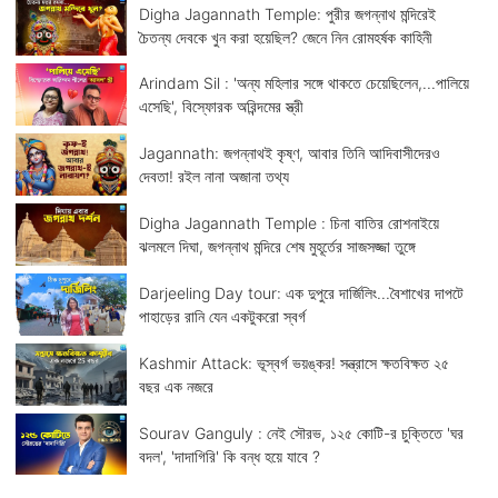
Digha Jagannath Temple: পুরীর জগন্নাথ মন্দিরেই
চৈতন্য দেবকে খুন করা হয়েছিল? জেনে নিন রোমহর্ষক কাহিনী
Arindam Sil : 'অন্য মহিলার সঙ্গে থাকতে চেয়েছিলেন,...পালিয়ে
এসেছি', বিস্ফোরক অরিন্দমের স্ত্রী
Jagannath: জগন্নাথই কৃষ্ণ, আবার তিনি আদিবাসীদেরও
দেবতা! রইল নানা অজানা তথ্য
Digha Jagannath Temple : চিনা বাতির রোশনাইয়ে
ঝলমলে দিঘা, জগন্নাথ মন্দিরে শেষ মুহূর্তের সাজসজ্জা তুঙ্গে
Darjeeling Day tour: এক দুপুরে দার্জিলিং...বৈশাখের দাপটে
পাহাড়ের রানি যেন একটুকরো স্বর্গ
Kashmir Attack: ভূস্বর্গ ভয়ঙ্কর! সন্ত্রাসে ক্ষতবিক্ষত ২৫
বছর এক নজরে
Sourav Ganguly : নেই সৌরভ, ১২৫ কোটি-র চুক্তিতে 'ঘর
বদল', 'দাদাগিরি' কি বন্ধ হয়ে যাবে ?