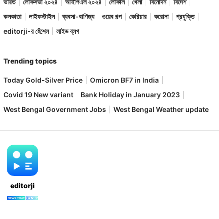
ভারত
লোকসভা ২০২৪
আইপিএল ২০২৪
লোকাল
খেলা
বিনোদন
বিদেশ
কলকাতা
লাইফস্টাইল
ব্যবসা-বাণিজ্য
ওয়েব গল্প
কেরিয়ার
করোনা
প্রযুক্তি
editorji-র হেঁশেল
লাইভ ব্লগ
Trending topics
Today Gold-Silver Price
Omicron BF7 in India
Covid 19 New variant
Bank Holiday in January 2023
West Bengal Government Jobs
West Bengal Weather update
editorji