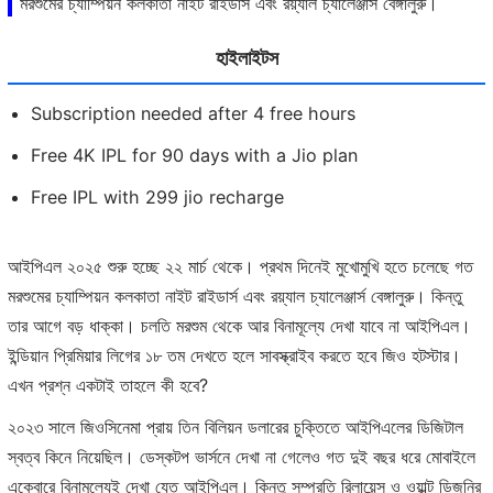
মরশুমের চ্যাম্পিয়ন কলকাতা নাইট রাইডার্স এবং রয়্যাল চ্যালেঞ্জার্স বেঙ্গালুরু।
হাইলাইটস
Subscription needed after 4 free hours
Free 4K IPL for 90 days with a Jio plan
Free IPL with 299 jio recharge
আইপিএল ২০২৫ শুরু হচ্ছে ২২ মার্চ থেকে। প্রথম দিনেই মুখোমুখি হতে চলেছে গত
মরশুমের চ্যাম্পিয়ন কলকাতা নাইট রাইডার্স এবং রয়্যাল চ্যালেঞ্জার্স বেঙ্গালুরু। কিন্তু
তার আগে বড় ধাক্কা। চলতি মরশুম থেকে আর বিনামূল্যে দেখা যাবে না আইপিএল।
ইন্ডিয়ান প্রিমিয়ার লিগের ১৮ তম দেখতে হলে সাবস্ক্রাইব করতে হবে জিও হটস্টার।
এখন প্রশ্ন একটাই তাহলে কী হবে?
২০২৩ সালে জিওসিনেমা প্রায় তিন বিলিয়ন ডলারের চুক্তিতে আইপিএলের ডিজিটাল
স্বত্ব কিনে নিয়েছিল। ডেস্কটপ ভার্সনে দেখা না গেলেও গত দুই বছর ধরে মোবাইলে
একেবারে বিনামূল্যেই দেখা যেত আইপিএল। কিন্তু সম্প্রতি রিলায়েন্স ও ওয়াল্ট ডিজনির