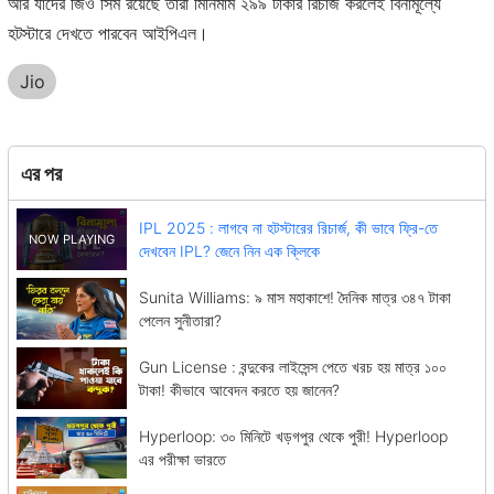
আর যাঁদের জিও সিম রয়েছে তাঁরা মিনিমাম ২৯৯ টাকার রিচার্জ করলেই বিনামূল্যে
হটস্টারে দেখতে পারবেন আইপিএল।
Jio
এর পর
IPL 2025 : লাগবে না হটস্টারের রিচার্জ, কী ভাবে ফ্রি-তে
দেখবেন IPL? জেনে নিন এক ক্লিকে
Sunita Williams: ৯ মাস মহাকাশে! দৈনিক মাত্র ৩৪৭ টাকা
পেলেন সুনীতারা?
Gun License : বন্দুকের লাইসেন্স পেতে খরচ হয় মাত্র ১০০
টাকা! কীভাবে আবেদন করতে হয় জানেন?
Hyperloop: ৩০ মিনিটে খড়গপুর থেকে পুরী! Hyperloop
এর পরীক্ষা ভারতে