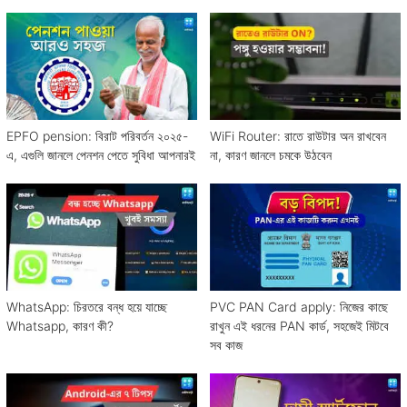
EPFO pension: বিরাট পরিবর্তন ২০২৫-
WiFi Router: রাতে রাউটার অন রাখবেন
এ, এগুলি জানলে পেনশন পেতে সুবিধা আপনারই
না, কারণ জানলে চমকে উঠবেন
WhatsApp: চিরতরে বন্ধ হয়ে যাচ্ছে
PVC PAN Card apply: নিজের কাছে
Whatsapp, কারণ কী?
রাখুন এই ধরনের PAN কার্ড, সহজেই মিটবে
সব কাজ