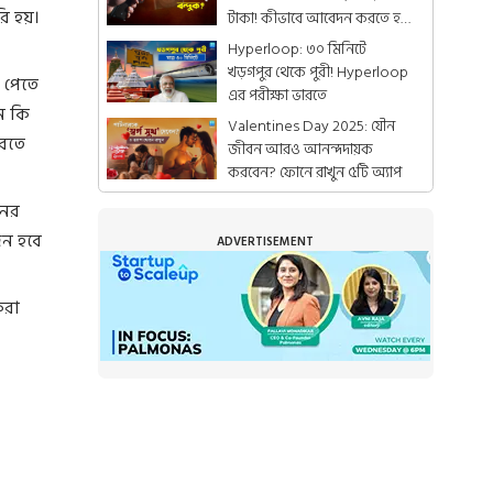
ি হয়।
টাকা! কীভাবে আবেদন করতে হয়
জানেন?
Hyperloop: ৩০ মিনিটে
খড়গপুর থেকে পুরী! Hyperloop
 পেতে
এর পরীক্ষা ভারতে
ি কি
Valentines Day 2025: যৌন
করতে
জীবন আরও আনন্দদায়ক
করবেন? ফোনে রাখুন ৫টি অ্যাপ
নের
জন হবে
ADVERTISEMENT
করা