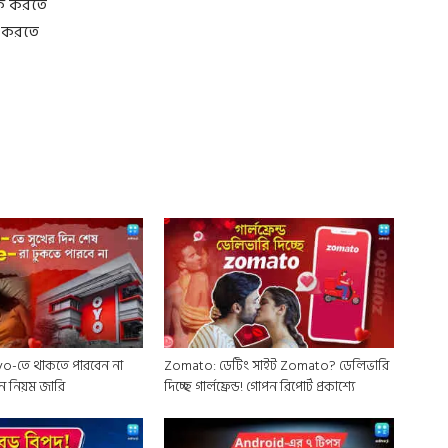
অফ করতে
া করতে
o-তে থাকতে পারবেন না
Zomato: ডেটিং সাইট Zomato? ডেলিভারি
ুন নিয়ম জারি
দিচ্ছে গার্লফ্রেন্ড! গোপন রিপোর্ট প্রকাশ্যে