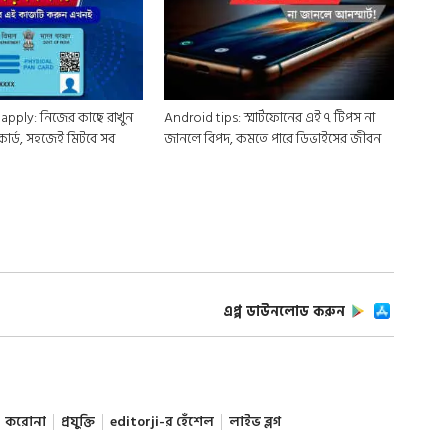
pply: নিজের কাছে রাখুন
Android tips: স্মার্টফোনের এই ৭ টিপস না
ার্ড, সহজেই মিটবে সব
জানলে বিপদ, কমতে পারে ডিভাইসের জীবন
এপ্প ডাউনলোড করুন
করোনা
প্রযুক্তি
editorji-র হেঁশেল
লাইভ ব্লগ