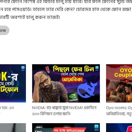
নার ফোনে বিশেষ ওই ফিচার চালু হয়ে যাবে। যার ফলে ফোনের সুইচ 
জন হবে পাসওয়ার্ড। তাহলে আর দেরি কেন? চোরদের হাত থেকে ফোন রক্ষ
চারটি অবশ্যই চালু করুন আজই।
one
 10K: ১০
NVIDIA: বড় ধাক্কার মুখে NVIDIA! একদিনে
Oyo rooms: Oy
ন
৬০০ বিলিয়ন ডলার ক্ষতি
অবিবাহিতরা, নত