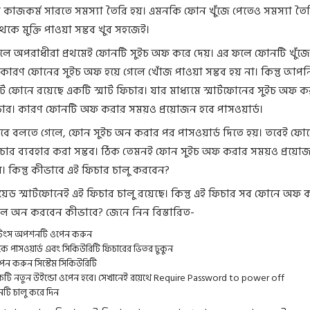
কাজকর্ম সারতে সমস্যা তৈরি হয়। এমনকি ফোন খুঁজে পেতেও সমস্যা তৈর
েকে মুক্তি পাওয়া সম্ভব খুব সহজেই।
হলে অপরাধীরা প্রথমেই ফোনটি সুইচ অফ করে দেয়। এর ফলে ফোনটি খুঁজে
 কারণ ফোনের সুইচ অফ হয়ে গেলে খোঁজ পাওয়া সম্ভব হয় না। কিন্তু আপন
র্ট ফোনে রয়েছে একটি স্মার্ট ফিচার। যার মাধ্যমে স্মার্টফোনের সুইচ অফ 
চোর। কারণ ফোনটি অফ করার সময়ও প্রয়োজন হবে পাসওয়ার্ড।
বে বলতে গেলে, ফোন সুইচ অন করার পর পাসওয়ার্ড দিতে হয়। তবেই ফো
চার ব্যবহার করা সম্ভব। ঠিক তেমনই ফোন সুইচ অফ করার সময়ও প্রয়ো
র। কিন্তু কীভাবে এই ফিচার চালু করবেন?
রয়েড স্মার্টফোনেই এই ফিচার চালু রয়েছে। কিন্তু এই ফিচার সব ফোনে অফ 
লে অন করবেন কীভাবে? জেনে নিন বিস্তারিত-
েটিংস অপশনটি ওপেন করুন
ে পাসওয়ার্ড এবং সিকিউরিটি ফিচারের ভিতর ঢুকুন
েন করুন সিস্টেম সিকিউরিটি
টি নতুন উইন্ডো ওপেন হবে। সেখানেই রয়েথে Require Password to power off
ি চালু করে দিন