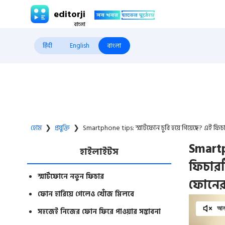
editorji
हिंदी
English
বাংলা
হোম
❯
প্রযুক্তি
❯
Smartphone tips: স্মার্টফোন চুরি হয়ে গিয়েছে? এই ফ
Smartp
হাইলাইটস
ফিচারট
স্মার্টফোনে নতুন ফিচার
ফোনে
ফোন হারিয়ে গেলেও খোঁজ মিলবে
আনম
সহজেই নিজের ফোন ফিরে পাওয়ার সম্ভাবনা