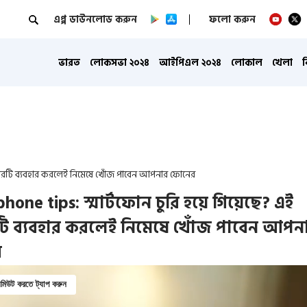
এপ্প ডাউনলোড করুন
ফলো করুন
ভারত
লোকসভা ২০২৪
আইপিএল ২০২৪
লোকাল
খেলা
িচারটি ব্যবহার করলেই নিমেষে খোঁজ পাবেন আপনার ফোনের
hone tips: স্মার্টফোন চুরি হয়ে গিয়েছে? এই
ি ব্যবহার করলেই নিমেষে খোঁজ পাবেন আপন
র
িউট করতে ট্যাপ করুন