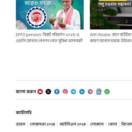
EPFO pension: বিরাট পরিবর্তন ২০২৫-এ,
WiFi Router: রাতে রাউটার
এগুলি জানলে পেনশন পেতে সুবিধা আপনারই
কারণ জানলে চমকে উঠবেন
ফলো করুন
ক্যাটাগরি
ভারত
লোকসভা ২০২৪
আইপিএল ২০২৪
লোকাল
খেলা
বিনো