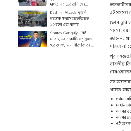
দাপটে পাহাড়ের রানি যেন
অনলাইনের 
একটুকরো স্বর্গ
এই সমস্যা থ
Kashmir Attack: ভূস্বর্গ
ভয়ঙ্কর! সন্ত্রাসে ক্ষতবিক্ষত
ফোন চুরি 
২৫ বছর এক নজরে
সমস্যা হয়।
Sourav Ganguly : নেই
জানেন, স্মা
সৌরভ, ১২৫ কোটি-র চুক্তিতে
'ঘর বদল', 'দাদাগিরি' কি বন্ধ
পারবে না 
হয়ে যাবে ?
খুব সহজভা
যাবতীয় ফি
পাসওয়ার্ডে
সব অ্যান্ড
থাকে। তাহ
প্রথমে স
সেখান থেক
তারপর ওপ
তারপর এক
ওই অপশনট