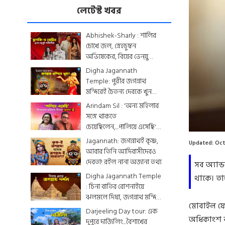
লেটেস্ট খবর
Abhishek-Sharly : শার্লির
চোখে জল, স্নেহচুম্বন
অভিষেকের, বিয়ের ভেন্য়ু
থেকে মেনু...দেখে নিন
Digha Jagannath
একঝলকে
Temple: পুরীর জগন্নাথ
মন্দিরেই চৈতন্য দেবকে খুন
করা হয়েছিল? জেনে নিন
Arindam Sil : 'অন্য মহিলার
রোমহর্ষক কাহিনী
সঙ্গে থাকতে
চেয়েছিলেন,...পালিয়ে এসেছি',
বিস্ফোরক অরিন্দমের স্ত্রী
Jagannath: জগন্নাথই কৃষ্ণ,
Updated:
Oct
আবার তিনি আদিবাসীদেরও
দেবতা! রইল নানা অজানা তথ্য
সব অ্যান
Digha Jagannath Temple
থাকে। তা
: চিনা বাতির রোশনাইয়ে
ঝলমলে দিঘা, জগন্নাথ মন্দিরে
মোবাইল ফো
শেষ মুহূর্তের সাজসজ্জা তুঙ্গে
Darjeeling Day tour: এক
অধিকাংশ কা
দুপুরে দার্জিলিং...বৈশাখের