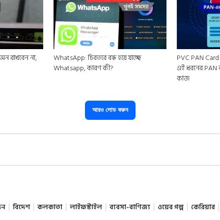
 অন রাখবেন না,
WhatsApp: চিরতরে বন্ধ হয়ে যাচ্ছে
PVC PAN Card a
Whatsapp, কারণ কী?
এই ধরনের PAN ক
কাজ
আরও লোড করুন
দন
বিদেশ
কলকাতা
লাইফস্টাইল
ব্যবসা-বাণিজ্য
ওয়েব গল্প
কেরিয়ার