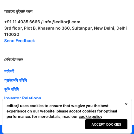
আমাদের কন্ট্যাক্ট করুন
+91 11 4035 6666 / info@editorji.com
3rd floor, Plot B, Khasara no 360, Sultanpur, New Delhi, Delhi
110030
Send Feedback
নেভিগেট করুন
শর্তাবলী
প্রাইভেসি পলিসি
কুকি পলিসি
Investor Relations
editorji uses cookies to ensure that we give you the best
ক্যারিয়ার
experience on our website. please accept cookies for optimal
Complaint Redressal
performance. for more details, read our
cookie policy
ACCEPT COOKIES
Editorji Technologies Pvt. Ltd. © 2022 All Rights Reserved.