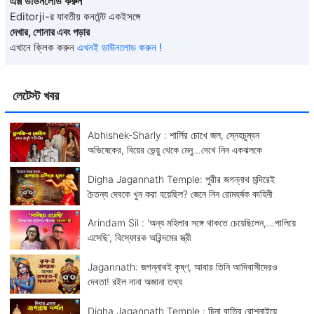
এপ্প ডাউনলোড করুন
Editorji-র যাবতীয় কনটেন্ট একইসঙ্গে
দেখার, শোনার এবং পড়ার
এখানে ক্লিক করুন
এখনই ডাউনলোড করুন !
লেটেস্ট খবর
Abhishek-Sharly : শার্লির চোখে জল, স্নেহচুম্বন
অভিষেকের, বিয়ের ভেন্য়ু থেকে মেনু...দেখে নিন একঝলকে
Digha Jagannath Temple: পুরীর জগন্নাথ মন্দিরেই
চৈতন্য দেবকে খুন করা হয়েছিল? জেনে নিন রোমহর্ষক কাহিনী
Arindam Sil : 'অন্য মহিলার সঙ্গে থাকতে চেয়েছিলেন,...পালিয়ে
এসেছি', বিস্ফোরক অরিন্দমের স্ত্রী
Jagannath: জগন্নাথই কৃষ্ণ, আবার তিনি আদিবাসীদেরও
দেবতা! রইল নানা অজানা তথ্য
Digha Jagannath Temple : চিনা বাতির রোশনাইয়ে