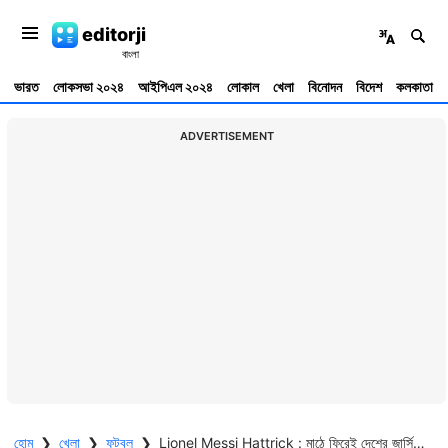
editorji
ভারত
লোকসভা ২০২৪
আইপিএল ২০২৪
লোকাল
খেলা
বিনোদন
বিদেশ
কলকাতা
ADVERTISEMENT
হোম
❯
খেলা
❯
ফুটবল
❯
Lionel Messi Hattrick : মাঠে ফিরেই দেশের জার্সিতে হ্যাটট্রিক, এর আগে কবে হ্যাটট্রিক করেছেন লিও?