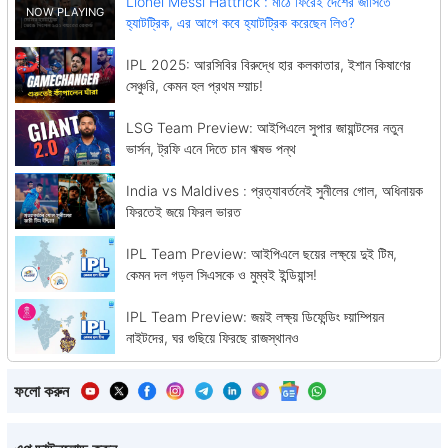
Lionel Messi Hattrick : মাঠে ফিরেই দেশের জার্সিতে
হ্যাটট্রিক, এর আগে কবে হ্যাটট্রিক করেছেন লিও?
IPL 2025: আরসিবির বিরুদ্ধে হার কলকাতার, ইশান কিষাণের
সেঞ্চুরি, কেমন হল প্রথম ম্য়াচ!
LSG Team Preview: আইপিএলে সুপার জায়ান্টসের নতুন
ভার্সন, ট্রফি এনে দিতে চান ঋষভ পন্থ
India vs Maldives : প্রত্যাবর্তনেই সুনীলের গোল, অধিনায়ক
ফিরতেই জয়ে ফিরল ভারত
IPL Team Preview: আইপিএলে ছয়ের লক্ষ্য়ে দুই টিম,
কেমন দল গড়ল সিএসকে ও মুম্বই ইন্ডিয়ান্স!
IPL Team Preview: জয়ই লক্ষ্য় ডিফেন্ডিং চ্য়াম্পিয়ন
নাইটদের, ঘর গুছিয়ে ফিরছে রাজস্থানও
ফলো করুন