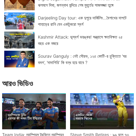
ঝলমলে দিঘা, জগন্নাথ মন্দিরে শেষ মুহূর্তের সাজসজ্জা তুঙ্গে
Darjeeling Day tour: এক দুপুরে দার্জিলিং...বৈশাখের দাপটে
পাহাড়ের রানি যেন একটুকরো স্বর্গ
Kashmir Attack: ভূস্বর্গ ভয়ঙ্কর! সন্ত্রাসে ক্ষতবিক্ষত ২৫
বছর এক নজরে
Sourav Ganguly : নেই সৌরভ, ১২৫ কোটি-র চুক্তিতে 'ঘর
বদল', 'দাদাগিরি' কি বন্ধ হয়ে যাবে ?
আরও ভিডিও
Team India: চ্য়াম্পিয়ন্স ট্রফিতে চ্য়াম্পিয়ন
Steve Smith Retires : ৯৬ বলে ৭৩,