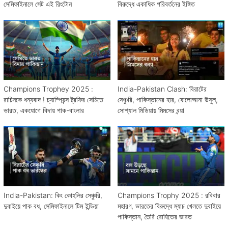
সেমিফাইনালে সেট এই রিংটোন
বিরুদ্ধে একাধিক পরিবর্তনের ইঙ্গিত
Champions Trophey 2025 :
India-Pakistan Clash: বিরাটের
রাচিনকে ধন্যবাদ ! চ্যাম্পিয়ন্স ট্রফির সেমিতে
সেঞ্চুরি, পাকিস্তানের হার, ষোলোআনা উসুল,
ভারত, একযোগে বিদায় পাক-বাংলার
সোশ্যাল মিডিয়ায় মিমসের বন্য়া
India-Pakistan: কিং কোহলির সেঞ্চুরি,
Champions Trophy 2025 : রবিবার
দুবাইয়ে পাক বধ, সেমিফাইনালে টিম ইন্ডিয়া
মহারণ, ভারতের বিরুদ্ধে ম্যাচ খেলতে দুবাইয়ে
পাকিস্তান, তৈরি রোহিতের ভারত