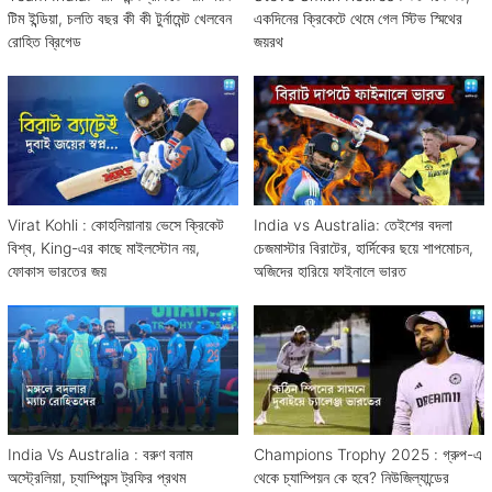
টিম ইন্ডিয়া, চলতি বছর কী কী টুর্নামেন্ট খেলবেন
একদিনের ক্রিকেটে থেমে গেল স্টিভ স্মিথের
রোহিত ব্রিগেড
জয়রথ
Virat Kohli : কোহলিয়ানায় ভেসে ক্রিকেট
India vs Australia: তেইশের বদলা
বিশ্ব, King-এর কাছে মাইলস্টোন নয়,
চেজমাস্টার বিরাটের, হার্দিকের ছয়ে শাপমোচন,
ফোকাস ভারতের জয়
অজিদের হারিয়ে ফাইনালে ভারত
India Vs Australia : বরুণ বনাম
Champions Trophy 2025 : গ্রুপ-এ
অস্ট্রেলিয়া, চ্যাম্পিয়ন্স ট্রফির প্রথম
থেকে চ্যাম্পিয়ন কে হবে? নিউজিল্যান্ডের