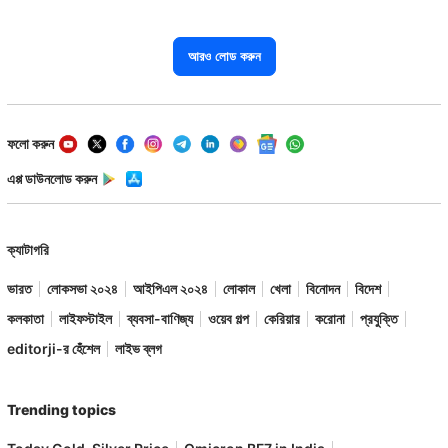
আরও লোড করুন
ফলো করুন
এপ্প ডাউনলোড করুন
ক্যাটাগরি
ভারত
লোকসভা ২০২৪
আইপিএল ২০২৪
লোকাল
খেলা
বিনোদন
বিদেশ
কলকাতা
লাইফস্টাইল
ব্যবসা-বাণিজ্য
ওয়েব গল্প
কেরিয়ার
করোনা
প্রযুক্তি
editorji-র হেঁশেল
লাইভ ব্লগ
Trending topics