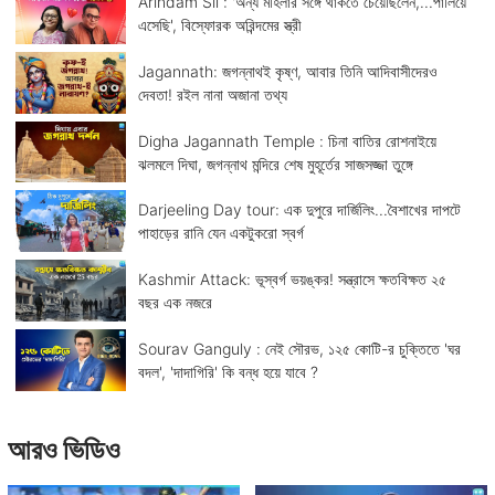
Arindam Sil : 'অন্য মহিলার সঙ্গে থাকতে চেয়েছিলেন,...পালিয়ে
এসেছি', বিস্ফোরক অরিন্দমের স্ত্রী
Jagannath: জগন্নাথই কৃষ্ণ, আবার তিনি আদিবাসীদেরও
দেবতা! রইল নানা অজানা তথ্য
Digha Jagannath Temple : চিনা বাতির রোশনাইয়ে
ঝলমলে দিঘা, জগন্নাথ মন্দিরে শেষ মুহূর্তের সাজসজ্জা তুঙ্গে
Darjeeling Day tour: এক দুপুরে দার্জিলিং...বৈশাখের দাপটে
পাহাড়ের রানি যেন একটুকরো স্বর্গ
Kashmir Attack: ভূস্বর্গ ভয়ঙ্কর! সন্ত্রাসে ক্ষতবিক্ষত ২৫
বছর এক নজরে
Sourav Ganguly : নেই সৌরভ, ১২৫ কোটি-র চুক্তিতে 'ঘর
বদল', 'দাদাগিরি' কি বন্ধ হয়ে যাবে ?
আরও ভিডিও