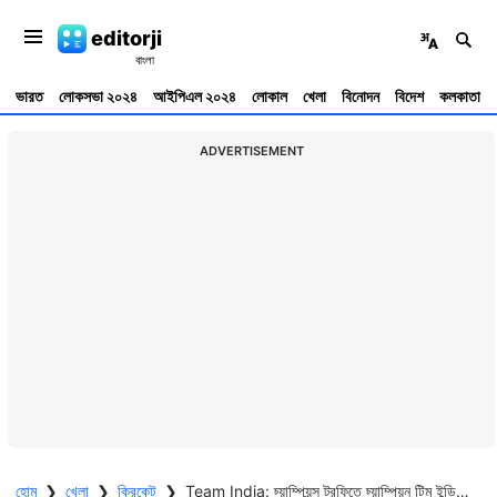
editorji
ভারত
লোকসভা ২০২৪
আইপিএল ২০২৪
লোকাল
খেলা
বিনোদন
বিদেশ
কলকাতা
ADVERTISEMENT
হোম
❯
খেলা
❯
ক্রিকেট
❯
Team India: চ্য়াম্পিয়ন্স ট্রফিতে চ্য়াম্পিয়ন টিম ইন্ডিয়া, চলতি বছর কী কী টুর্নামেন্ট খেলবেন রোহিত ব্রিগেড