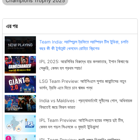
Champions Trophy 2025
এর পর
Team India: চ্য়াম্পিয়ন্স ট্রফিতে চ্য়াম্পিয়ন টিম ইন্ডিয়া, চলতি
বছর কী কী টুর্নামেন্ট খেলবেন রোহিত ব্রিগেড
IPL 2025: আরসিবির বিরুদ্ধে হার কলকাতার, ইশান কিষাণের
সেঞ্চুরি, কেমন হল প্রথম ম্য়াচ!
LSG Team Preview: আইপিএলে সুপার জায়ান্টসের নতুন
ভার্সন, ট্রফি এনে দিতে চান ঋষভ পন্থ
India vs Maldives : প্রত্যাবর্তনেই সুনীলের গোল, অধিনায়ক
ফিরতেই জয়ে ফিরল ভারত
IPL Team Preview: আইপিএলে ছয়ের লক্ষ্য়ে দুই টিম,
কেমন দল গড়ল সিএসকে ও মুম্বই ইন্ডিয়ান্স!
IPL Team Preview: জয়ই লক্ষ্য় ডিফেন্ডিং চ্য়াম্পিয়ন