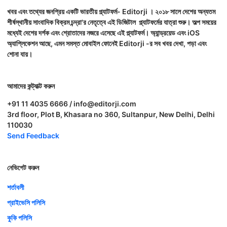
খবর এবং তথ্যের জনপ্রিয় একটি ভারতীয় প্ল্যাটফর্ম- Editorji । ২০১৮ সালে দেশের অন্যতম
শীর্ষস্থানীয় সাংবাদিক বিক্রম চন্দ্রা'র নেতৃত্বে এই ডিজিটাল প্ল্যাটফর্মের যাত্রা শুরু। অল্প সময়ের
মধ্যেই দেশের দর্শক এবং শ্রোতাদের নজরে এসেছে এই প্ল্যাটফর্ম। অ্যান্ড্রয়েড এবং iOS
অ্যাপ্লিকেশন আছে, এমন সমস্ত মোবাইল ফোনেই Editorji -র সব খবর দেখা, পড়া এবং
শোনা যায়।
আমাদের কন্ট্যাক্ট করুন
+91 11 4035 6666 / info@editorji.com
3rd floor, Plot B, Khasara no 360, Sultanpur, New Delhi, Delhi
110030
Send Feedback
নেভিগেট করুন
শর্তাবলী
প্রাইভেসি পলিসি
কুকি পলিসি