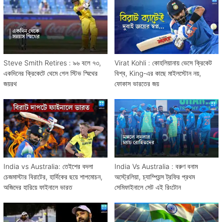
Steve Smith Retires : ৯৬ বলে ৭৩,
Virat Kohli : কোহলিয়ানায় ভেসে ক্রিকেট
একদিনের ক্রিকেটে থেমে গেল স্টিভ স্মিথের
বিশ্ব, King-এর কাছে মাইলস্টোন নয়,
জয়রথ
ফোকাস ভারতের জয়
India vs Australia: তেইশের বদলা
India Vs Australia : বরুণ বনাম
চেজমাস্টার বিরাটের, হার্দিকের ছয়ে শাপমোচন,
অস্ট্রেলিয়া, চ্যাম্পিয়ন্স ট্রফির প্রথম
অজিদের হারিয়ে ফাইনালে ভারত
সেমিফাইনালে সেট এই রিংটোন