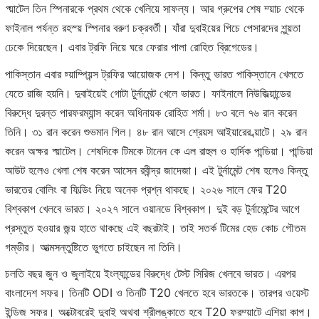
প্য়াটেল তিন স্পিনারকে প্রথম থেকে খেলিয়ে সাফল্য। আর গ্রুপের শেষ ম্য়াচ থেকে
ফাইনাল পর্যন্ত রহস্য় স্পিনার বরুণ চক্রবর্তী। যাঁরা দুবাইয়ের পিচে পেসারদের শূন্য়তা
ঢেকে দিয়েছেন। এবার ট্রফি নিয়ে ঘরে ফেরার পালা রোহিত ব্রিগেডের।
পাকিস্তান এবার চ্য়াম্পিয়ন্স ট্রফির আয়োজক দেশ। কিন্তু ভারত পাকিস্তানে খেলতে
যেতে রাজি হয়নি। দুবাইয়েই গোটা টুর্নামেন্ট খেলে ভারত। ফাইনালে নিউজিল্য়ান্ডের
বিরুদ্ধে দুরন্ত পারফরম্যান্স করেন অধিনায়ক রোহিত শর্মা। ৮৩ বলে ৭৬ রান করেন
তিনি। ৩১ রান করেন শুভমান গিল। ৪৮ রান আসে শ্রেয়স আইয়ারের ব্য়াটে। ২৯ রান
করেন অক্ষর প্য়াটেল। শেষদিকে টিমকে টানেন কে এল রাহুল ও হার্দিক পান্ডিয়া। পান্ডিয়া
আউট হলেও খেলা শেষ করেন আসেন রবীন্দ্র জাদেজা। এই টুর্নামেন্ট শেষ হলেও কিন্তু
ভারতের বোলিং বা ফিল্ডিং নিয়ে অনেক প্রশ্ন থাকছে। ২০২৬ সালে ফের T20
বিশ্বকাপ খেলবে ভারত। ২০২৭ সালে ওয়ানডে বিশ্বকাপ। দুই বড় টুর্নামেন্টের আগে
প্রস্তুত হওয়ার জন্য় হাতে থাকছে এই বছরটাই। তাই সতর্ক টিমের হেড কোচ গৌতম
গম্ভীর। আত্মসন্তুষ্টিতে ভুগতে চাইছেন না তিনি।
চলতি বছর জুন ও জুলাইয়ে ইংল্যান্ডের বিরুদ্ধে টেস্ট সিরিজ খেলবে ভারত। এরপর
বাংলাদেশ সফর। তিনটি ODI ও তিনটি T20 খেলতে হবে ভারতকে। তারপর ওয়েস্ট
ইন্ডিজ সফর। অক্টোবরেই দুবাই অথবা শ্রীলঙ্কাতে হবে T20 ফরম্য়াটে এশিয়া কাপ।