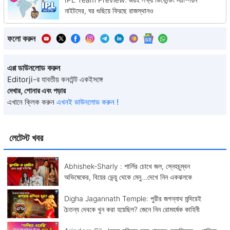
নাইটদের, ঘর গুছিয়ে ফিরছে রাজস্থানও
ফলো করুন
এপ্প ডাউনলোড করুন
Editorji-র যাবতীয় কনটেন্ট একইসঙ্গে
দেখার, শোনার এবং পড়ার
এখানে ক্লিক করুন
এখনই ডাউনলোড করুন !
লেটেস্ট খবর
Abhishek-Sharly : শার্লির চোখে জল, স্নেহচুম্বন
অভিষেকের, বিয়ের ভেন্য়ু থেকে মেনু...দেখে নিন একঝলকে
Digha Jagannath Temple: পুরীর জগন্নাথ মন্দিরেই
চৈতন্য দেবকে খুন করা হয়েছিল? জেনে নিন রোমহর্ষক কাহিনী