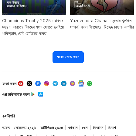
Champions Trophy 2025 : রবিবার
Yuzevendra Chahal : সুতোয় ঝুলছিল
মহারণ, ভারতের বিরুদ্ধে ম্যাচ খেলতে দুবাইয়ে
সম্পর্ক, পড়ল সিলমোহর, বিচ্ছেদ চাহাল-ধনশ্রীর
পাকিস্তান, তৈরি রোহিতের ভারত
আরও লোড করুন
ফলো করুন
এপ্প ডাউনলোড করুন
ক্যাটাগরি
ভারত
লোকসভা ২০২৪
আইপিএল ২০২৪
লোকাল
খেলা
বিনোদন
বিদেশ