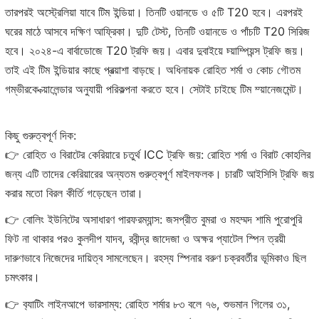
তারপরই অস্ট্রেলিয়া যাবে টিম ইন্ডিয়া। তিনটি ওয়ানডে ও ৫টি T20 হবে। এরপরই
ঘরের মাঠে আসবে দক্ষিণ আফ্রিকা। দুটি টেস্ট, তিনটি ওয়ানডে ও পাঁচটি T20 সিরিজ
হবে। ২০২৪-এ বার্বাডোজে T20 ট্রফি জয়। এবার দুবাইয়ে চ্য়াম্পিয়ন্স ট্রফি জয়।
তাই এই টিম ইন্ডিয়ার কাছে প্রত্য়াশা বাড়ছে। অধিনায়ক রোহিত শর্মা ও কোচ গৌতম
গম্ভীরকে ক্য়ালেন্ডার অনুযায়ী পরিকল্পনা করতে হবে। সেটাই চাইছে টিম ম্য়ানেজমেন্ট।
কিছু গুরুত্বপূর্ণ দিক:
👉 রোহিত ও বিরাটের কেরিয়ারে চতুর্থ ICC ট্রফি জয়: রোহিত শর্মা ও বিরাট কোহলির
জন্য এটি তাদের কেরিয়ারের অন্যতম গুরুত্বপূর্ণ মাইলফলক। চারটি আইসিসি ট্রফি জয়
করার মতো বিরল কীর্তি গড়েছেন তারা।
👉 বোলিং ইউনিটের অসাধারণ পারফরম্যান্স: জসপ্রীত বুমরা ও মহম্মদ শামি পুরোপুরি
ফিট না থাকার পরও কুলদীপ যাদব, রবীন্দ্র জাদেজা ও অক্ষর প্যাটেল স্পিন ত্রয়ী
দারুণভাবে নিজেদের দায়িত্ব সামলেছেন। রহস্য স্পিনার বরুণ চক্রবর্তীর ভূমিকাও ছিল
চমৎকার।
👉 ব‍্যাটিং লাইনআপে ভারসাম্য: রোহিত শর্মার ৮৩ বলে ৭৬, শুভমান গিলের ৩১,