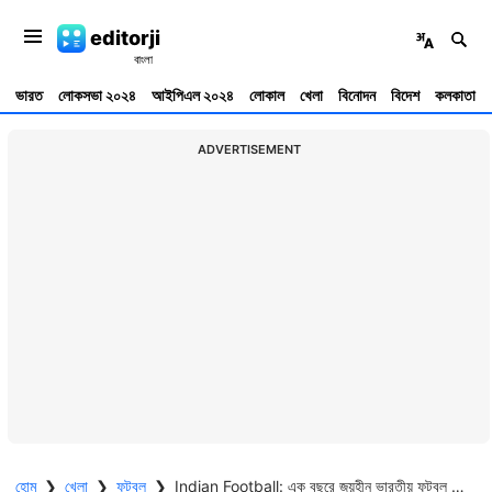
editorji
ভারত
লোকসভা ২০২৪
আইপিএল ২০২৪
লোকাল
খেলা
বিনোদন
বিদেশ
কলকাতা
ADVERTISEMENT
হোম
❯
খেলা
❯
ফুটবল
❯
Indian Football: এক বছরে জয়হীন ভারতীয় ফুটবল টিম, মালয়েশিয়ার বিরুদ্ধেও শেষ ম্যাচ ড্র