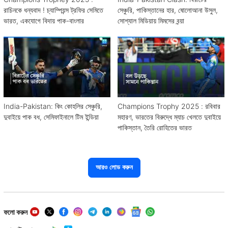
রাচিনকে ধন্যবাদ ! চ্যাম্পিয়ন্স ট্রফির সেমিতে
সেঞ্চুরি, পাকিস্তানের হার, ষোলোআনা উসুল,
ভারত, একযোগে বিদায় পাক-বাংলার
সোশ্যাল মিডিয়ায় মিমসের বন্য়া
India-Pakistan: কিং কোহলির সেঞ্চুরি,
Champions Trophy 2025 : রবিবার
দুবাইয়ে পাক বধ, সেমিফাইনালে টিম ইন্ডিয়া
মহারণ, ভারতের বিরুদ্ধে ম্যাচ খেলতে দুবাইয়ে
পাকিস্তান, তৈরি রোহিতের ভারত
আরও লোড করুন
ফলো করুন