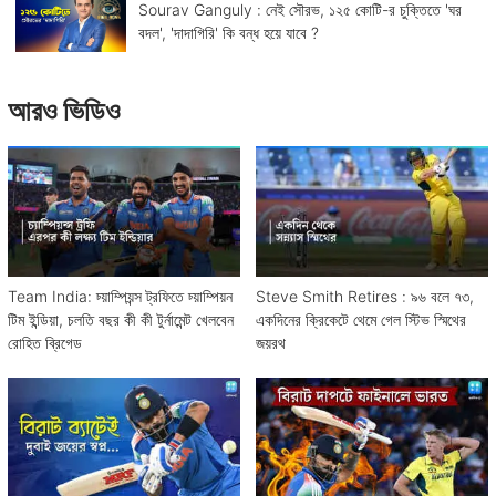
Sourav Ganguly : নেই সৌরভ, ১২৫ কোটি-র চুক্তিতে 'ঘর
বদল', 'দাদাগিরি' কি বন্ধ হয়ে যাবে ?
আরও ভিডিও
Team India: চ্য়াম্পিয়ন্স ট্রফিতে চ্য়াম্পিয়ন
Steve Smith Retires : ৯৬ বলে ৭৩,
টিম ইন্ডিয়া, চলতি বছর কী কী টুর্নামেন্ট খেলবেন
একদিনের ক্রিকেটে থেমে গেল স্টিভ স্মিথের
রোহিত ব্রিগেড
জয়রথ