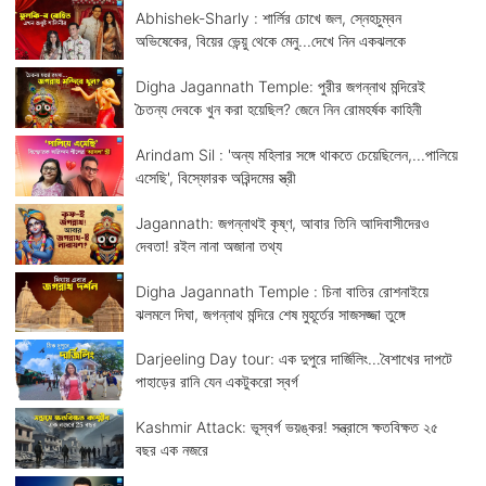
Abhishek-Sharly : শার্লির চোখে জল, স্নেহচুম্বন
অভিষেকের, বিয়ের ভেন্য়ু থেকে মেনু...দেখে নিন একঝলকে
Digha Jagannath Temple: পুরীর জগন্নাথ মন্দিরেই
চৈতন্য দেবকে খুন করা হয়েছিল? জেনে নিন রোমহর্ষক কাহিনী
Arindam Sil : 'অন্য মহিলার সঙ্গে থাকতে চেয়েছিলেন,...পালিয়ে
এসেছি', বিস্ফোরক অরিন্দমের স্ত্রী
Jagannath: জগন্নাথই কৃষ্ণ, আবার তিনি আদিবাসীদেরও
দেবতা! রইল নানা অজানা তথ্য
Digha Jagannath Temple : চিনা বাতির রোশনাইয়ে
ঝলমলে দিঘা, জগন্নাথ মন্দিরে শেষ মুহূর্তের সাজসজ্জা তুঙ্গে
Darjeeling Day tour: এক দুপুরে দার্জিলিং...বৈশাখের দাপটে
পাহাড়ের রানি যেন একটুকরো স্বর্গ
Kashmir Attack: ভূস্বর্গ ভয়ঙ্কর! সন্ত্রাসে ক্ষতবিক্ষত ২৫
বছর এক নজরে