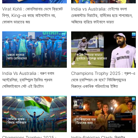
Virat Kohli : কোহলিয়ানায় ভেসে ক্রিকেট
India vs Australia: তেইশের বদলা
বিশ্ব, King-এর কাছে মাইলস্টোন নয়,
চেজমাস্টার বিরাটের, হার্দিকের ছয়ে শাপমোচন,
ফোকাস ভারতের জয়
অজিদের হারিয়ে ফাইনালে ভারত
India Vs Australia : বরুণ বনাম
Champions Trophy 2025 : গ্রুপ-এ
অস্ট্রেলিয়া, চ্যাম্পিয়ন্স ট্রফির প্রথম
থেকে চ্যাম্পিয়ন কে হবে? নিউজিল্যান্ডের
সেমিফাইনালে সেট এই রিংটোন
বিরুদ্ধে একাধিক পরিবর্তনের ইঙ্গিত
Champions Trophey 2025 :
India-Pakistan Clash: বিরাটের