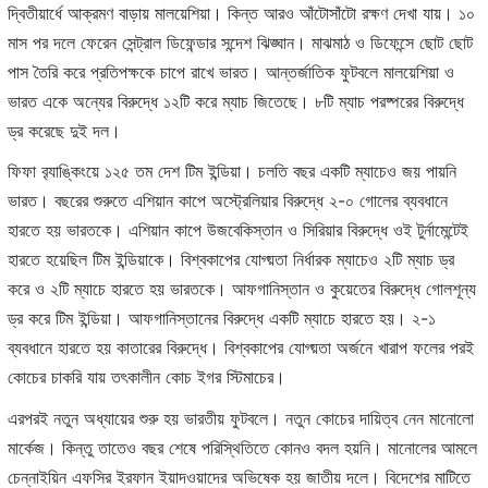
দ্বিতীয়ার্ধে আক্রমণ বাড়ায় মালয়েশিয়া। কিন্ত আরও আঁটোসাঁটো রক্ষণ দেখা যায়। ১০
মাস পর দলে ফেরেন সেন্ট্রাল ডিফেন্ডার সন্দেশ ঝিঙ্ঘান। মাঝমাঠ ও ডিফেন্সে ছোট ছোট
পাস তৈরি করে প্রতিপক্ষকে চাপে রাখে ভারত। আন্তর্জাতিক ফুটবলে মালয়েশিয়া ও
ভারত একে অন্যের বিরুদ্ধে ১২টি করে ম্যাচ জিতেছে। ৮টি ম্যাচ পরষ্পরের বিরুদ্ধে
ড্র করেছে দুই দল।
ফিফা ব়্যাঙ্কিংয়ে ১২৫ তম দেশ টিম ইন্ডিয়া। চলতি বছর একটি ম্যাচেও জয় পায়নি
ভারত। বছরের শুরুতে এশিয়ান কাপে অস্ট্রেলিয়ার বিরুদ্ধে ২-০ গোলের ব্যবধানে
হারতে হয় ভারতকে। এশিয়ান কাপে উজবেকিস্তান ও সিরিয়ার বিরুদ্ধে ওই টুর্নামেন্টেই
হারতে হয়েছিল টিম ইন্ডিয়াকে। বিশ্বকাপের যোগ্য়তা নির্ধারক ম্যাচেও ২টি ম্যাচ ড্র
করে ও ২টি ম্যাচে হারতে হয় ভারতকে। আফগানিস্তান ও কুয়েতের বিরুদ্ধে গোলশূন্য
ড্র করে টিম ইন্ডিয়া। আফগানিস্তানের বিরুদ্ধে একটি ম্যাচে হারতে হয়। ২-১
ব্যবধানে হারতে হয় কাতারের বিরুদ্ধে। বিশ্বকাপের যোগ্য়তা অর্জনে খারাপ ফলের পরই
কোচের চাকরি যায় তৎকালীন কোচ ইগর স্টিমাচের।
এরপরই নতুন অধ্যায়ের শুরু হয় ভারতীয় ফুটবলে। নতুন কোচের দায়িত্ব নেন মানোলো
মার্কেজ। কিন্তু তাতেও বছর শেষে পরিস্থিতিতে কোনও বদল হয়নি। মানোলের আমলে
চেন্নাইয়িন এফসির ইরফান ইয়াদওয়াদের অভিষেক হয় জাতীয় দলে। বিদেশের মাটিতে