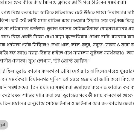
মিছিলে ফের কাঁধে কাঁধ মিলিয়ে ক্লাবের জার্সি পরে হাঁটলেন সমর্থকরা।
ণ্ড নিয়ে কলকাতা ডার্বিতে প্রতিবাদের ঢেউ উঠতে পারে। নিরাপত্তার দায়ি
লিশ। তাই সেই ডার্বি ম্যাচ বাতিল করে দেওয়ার সিদ্ধান্ত নেয় কর্তৃপক্ষ কিন্
 না প্রতিবাদের কণ্ঠস্বর। ডুরান্ড কাপের সেমিফাইনালে মোহনবাগানের গ্
ণ্ড নিয়ে একটি টিফো দেখা যায়। বৃহস্পতিবার 'পথের দাবি' ব্যানারে 
থেকে ধর্মতলা পর্যন্ত মিছিলেও দেখা গেল, লাল-হলুদ, সবুজ-মেরুন ও সাদা
জি কর কাণ্ডে ন্যায়-বিচার চাইতে পথে নামলেন ফুটবল সমর্থকরাও। অ
াতীয় পতাকা। মুখে স্লোগান, 'উই ওয়ান্ট জাস্টিস।'
্ট ছিল ডুরান্ড কাপের কলকাতা ডার্বি। সেই ম্যাচ বাতিলের পরেও যুবভার
 হন সমর্থকরা। বিধাননগর পুলিশ ওই চত্বরে ১৪৪ ধারা জারি করে। কিন্তু 
য়নি সমর্থকদের। তিন প্রধানের সমর্থকরা জমায়েত করেন ও আরজি কর কা
কঠোরতম শাস্তির দাবি করা হয়। ডুরান্ডের পরবর্তী ম্যাচ কলকাতা থেকে
ও তিন প্রধানের অনুরোধে সেমিফাইনাল ও ফাইনাল ফের কলকাতায় ফেরায় 
gal