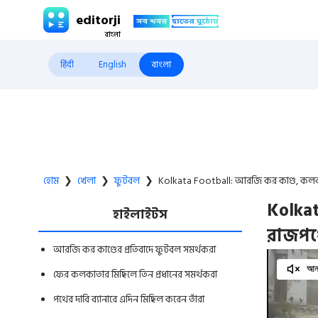
editorji
हिंदी
English
বাংলা
হোম
❯
খেলা
❯
ফুটবল
❯
Kolkata Football: আরজি কর কাণ্ড, কলকাত
Kolka
হাইলাইটস
রাজপথে
আরজি কর কাণ্ডের প্রতিবাদে ফুটবল সমর্থকরা
আনম
ফের কলকাতার মিছিলে তিন প্রধানের সমর্থকরা
পথের দাবি ব্যানারে এদিন মিছিল করেন তাঁরা