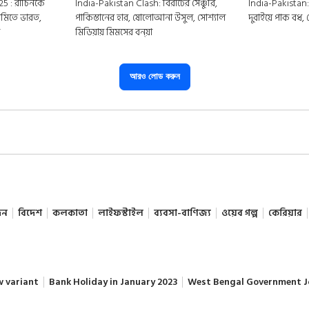
5 : রাচিনকে
India-Pakistan Clash: বিরাটের সেঞ্চুরি,
India-Pakistan:
 সেমিতে ভারত,
পাকিস্তানের হার, ষোলোআনা উসুল, সোশ্যাল
দুবাইয়ে পাক বধ, 
র
মিডিয়ায় মিমসের বন্য়া
আরও লোড করুন
দন
বিদেশ
কলকাতা
লাইফস্টাইল
ব্যবসা-বাণিজ্য
ওয়েব গল্প
কেরিয়ার
w variant
Bank Holiday in January 2023
West Bengal Government J