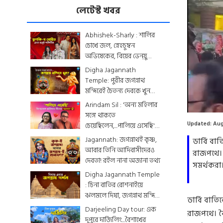
লেটেস্ট খবর
Abhishek-Sharly : শার্লির
চোখে জল, স্নেহচুম্বন
অভিষেকের, বিয়ের ভেন্য়ু
থেকে মেনু...দেখে নিন
Digha Jagannath
একঝলকে
Temple: পুরীর জগন্নাথ
মন্দিরেই চৈতন্য দেবকে খুন
করা হয়েছিল? জেনে নিন
Arindam Sil : 'অন্য মহিলার
রোমহর্ষক কাহিনী
সঙ্গে থাকতে
Updated:
Aug
চেয়েছিলেন,...পালিয়ে এসেছি',
বিস্ফোরক অরিন্দমের স্ত্রী
Jagannath: জগন্নাথই কৃষ্ণ,
ডার্বি ব
আবার তিনি আদিবাসীদেরও
রাজপথে। 
দেবতা! রইল নানা অজানা তথ্য
সমর্থকরা।
Digha Jagannath Temple
: চিনা বাতির রোশনাইয়ে
ঝলমলে দিঘা, জগন্নাথ মন্দিরে
ডার্বি বাত
শেষ মুহূর্তের সাজসজ্জা তুঙ্গে
Darjeeling Day tour: এক
রাজপথে। বৈ
দুপুরে দার্জিলিং...বৈশাখের