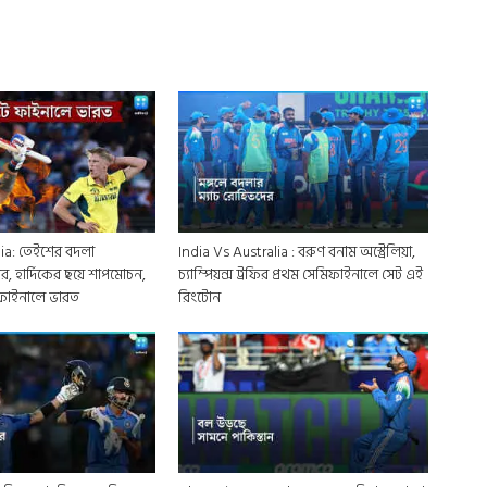
lia: তেইশের বদলা
India Vs Australia : বরুণ বনাম অস্ট্রেলিয়া,
ের, হার্দিকের ছয়ে শাপমোচন,
চ্যাম্পিয়ন্স ট্রফির প্রথম সেমিফাইনালে সেট এই
ফাইনালে ভারত
রিংটোন