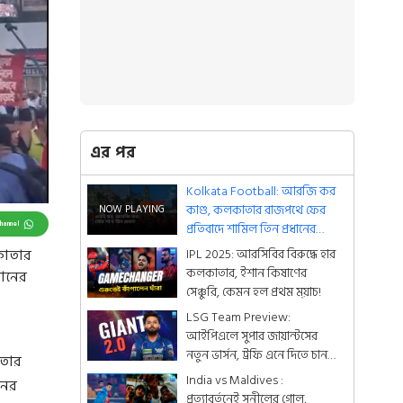
এর পর
Kolkata Football: আরজি কর
কাণ্ড, কলকাতার রাজপথে ফের
Channel
প্রতিবাদে শামিল তিন প্রধানের
সমর্থকরা
IPL 2025: আরসিবির বিরুদ্ধে হার
কাতার
কলকাতার, ইশান কিষাণের
ডানের
সেঞ্চুরি, কেমন হল প্রথম ম্য়াচ!
LSG Team Preview:
আইপিএলে সুপার জায়ান্টসের
নতুন ভার্সন, ট্রফি এনে দিতে চান
াতার
ঋষভ পন্থ
India vs Maldives :
নের
প্রত্যাবর্তনেই সুনীলের গোল,