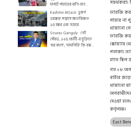
সমর্থকরা। 
দাপটে পাহাড়ের রানি যেন
একটুকরো স্বর্গ
আরজি কর কা
Kashmir Attack: ভূস্বর্গ
ভয়ঙ্কর! সন্ত্রাসে ক্ষতবিক্ষত
পারবে না পু
২৫ বছর এক নজরে
থামানো গেল
Sourav Ganguly : নেই
আরজি কর কা
সৌরভ, ১২৫ কোটি-র চুক্তিতে
স্কোয়্যার 
'ঘর বদল', 'দাদাগিরি' কি বন্ধ
হয়ে যাবে ?
পতাকা। আর
হাতে ছিল জ
গত ১৮ অগাস
বাইরে জড়ো
থামানো যা
অপরাধীদের 
দেওয়া হলে
কর্তৃপক্ষ।
East Ben