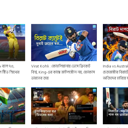
৬ বলে ৭৩,
Virat Kohli : কোহলিয়ানায় ভেসে ক্রিকেট
India vs Austra
স্টিভ স্মিথের
বিশ্ব, King-এর কাছে মাইলস্টোন নয়, ফোকাস
চেজমাস্টার বিরাট
ভারতের জয়
অজিদের হারিয়ে 