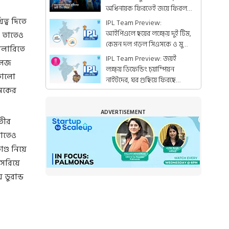
অধিনায়ক ফিরতেই জয়ে ফিরল
ভারত
ত্ব দিতে
IPL Team Preview:
আইপিএলে ছয়ের লক্ষ্য়ে দুই টিম,
তু তাতেও
কেমন দল গড়ল সিএসকে ও মুম্বই
যালারিতে
ইন্ডিয়ান্স!
IPL Team Preview: জয়ই
কলেজ
লক্ষ্য় ডিফেন্ডিং চ্য়াম্পিয়ন
 কালো
নাইটদের, ঘর গুছিয়ে ফিরছে
নেকের
রাজস্থানও
ADVERTISEMENT
তীর
তাতেও
ণ্ড নিয়ে
 সরিয়ে
ডুরান্ড