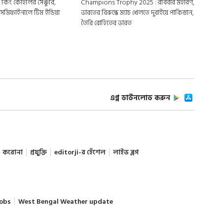
 কিং কোহলির সেঞ্চুরি,
Champions Trophy 2025 : রবিবার মহারণ,
সেমিফাইনালে টিম ইন্ডিয়া
ভারতের বিরুদ্ধে ম্যাচ খেলতে দুবাইয়ে পাকিস্তান,
তৈরি রোহিতের ভারত
এপ্প ডাউনলোড করুন
করোনা
প্রযুক্তি
editorji-র হেঁশেল
লাইভ ব্লগ
obs
West Bengal Weather update