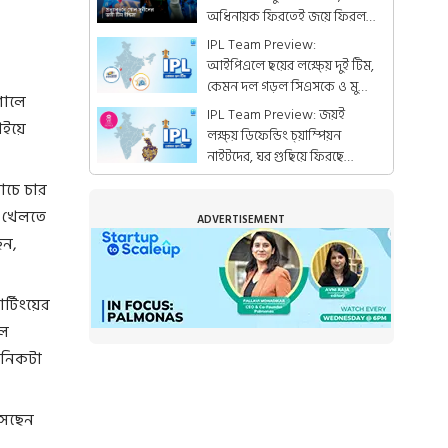
অধিনায়ক ফিরতেই জয়ে ফিরল
ভারত
IPL Team Preview:
আইপিএলে ছয়ের লক্ষ্য়ে দুই টিম,
কেমন দল গড়ল সিএসকে ও মুম্বই
গোলে
ইন্ডিয়ান্স!
IPL Team Preview: জয়ই
াইয়ে
লক্ষ্য় ডিফেন্ডিং চ্য়াম্পিয়ন
নাইটদের, ঘর গুছিয়ে ফিরছে
রাজস্থানও
াচে চার
ল খেলতে
ADVERTISEMENT
েন,
র্টিংয়ের
াল
খানিকটা
সেছেন