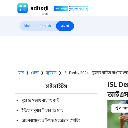
editorji
हिंदी
English
বাংলা
হোম
❯
খেলা
❯
ফুটবল
❯
ISL Derby 2024 : পুজোর বাদ্যির মধ্যে বা
ISL Der
হাইলাইটস
আইএসএ
পুজোর সন্ধ্যায় বাংলায় ডার্বি
আনম
ইন্ডিয়ান সুপার লিগের বড় ম্যাচ
মোহনবাগানের প্রতিপক্ষ মহমেডান স্পোর্টিং