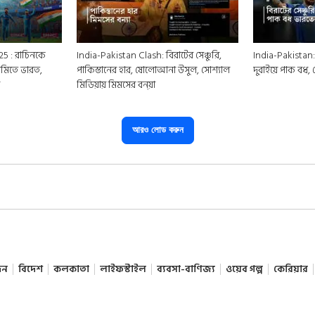
5 : রাচিনকে
India-Pakistan Clash: বিরাটের সেঞ্চুরি,
India-Pakistan:
 সেমিতে ভারত,
পাকিস্তানের হার, ষোলোআনা উসুল, সোশ্যাল
দুবাইয়ে পাক বধ, 
র
মিডিয়ায় মিমসের বন্য়া
আরও লোড করুন
দন
বিদেশ
কলকাতা
লাইফস্টাইল
ব্যবসা-বাণিজ্য
ওয়েব গল্প
কেরিয়ার