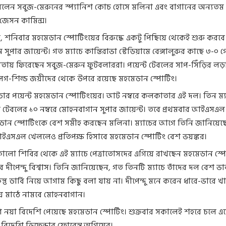
রলেন সবুজ-মেরুনের স্প্যানিশ কোচ হোসে মলিনা এবং বাগানের অন্যতম
 জেসন কামিন্স।
, শনিবার মহমেডান স্পোর্টিংয়ের বিরুদ্ধে একটু পিছিয়ে থেকেই শুরু করবে
সুপার জায়েন্ট। গত ম্যাচে কান্তিরাভা স্টেডিয়ামে বেঙ্গালুরুর কাছে ৩-০ 
ায় ফিরেছেন সবুজ-মেরুন ফুটবলাররা। পয়েন্ট টেবলের সাপ-সিঁড়ির লড়
গ-শিল্ড জয়ীদের থেকে উপরে রয়েছে মহমেডান স্পোর্টিং।
 চার পয়েন্ট মহমেডান স্পোটিংয়ের। আট নম্বরে কলকাতার এই দল। তিন ম্য
ে টেবলের ১০ নম্বরে মোহনবাগান সুপার জায়েন্ট। তবে প্রথমবার আইএসএ
ান স্পোর্টিংকে বেশ সমীহ করছেন মলিনা। ম্যাচের আগে তিনি জানিয়েছ
ইএসএল খেললেও প্রতিপক্ষ হিসাবে মহমেডান স্পোর্টিং বেশ ভয়ঙ্কর।
ালো শিবির থেকে এই ম্যাচে পেত্রাতোসদের এগিয়ে রাখছেন মহমেডান স্পো
 দীপেন্দু বিশ্বাস। তিনি জানিয়েছেন, গত তিনটি ম্যাচে তাঁদের দল বেশ ভ
ন্তু ডার্বি নিয়ে আগাম কিছু বলা যায় না। দীপেন্দু মনে করেন ধারে-ভারে 
ে মাঠে নামবে মোহনবাগান।
ে নয়া বিদেশি পেয়েছে মহমেডান স্পোর্টিং। শুক্রবার সকালেই শহরে চলে এ
বিদেশি ডিফেন্ডার ফ্লোরেন্ত অগিয়ের।