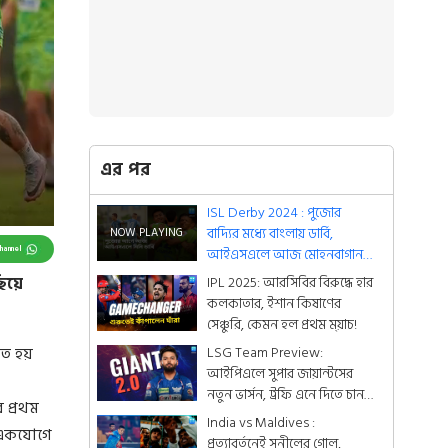
এর পর
ISL Derby 2024 : পুজোর
বাদ্যির মধ্যে বাংলায় ডার্বি,
Channel
আইএসএলে আজ মোহনবাগান
বনাম মহমেডান স্পোর্টিং
IPL 2025: আরসিবির বিরুদ্ধে হার
ছিয়ে
কলকাতার, ইশান কিষাণের
সেঞ্চুরি, কেমন হল প্রথম ম্য়াচ!
LSG Team Preview:
তে হয়
আইপিএলে সুপার জায়ান্টসের
নতুন ভার্সন, ট্রফি এনে দিতে চান
 প্রথম
ঋষভ পন্থ
India vs Maldives :
 একযোগে
প্রত্যাবর্তনেই সুনীলের গোল,