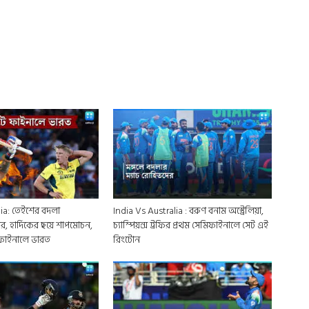
lia: তেইশের বদলা
India Vs Australia : বরুণ বনাম অস্ট্রেলিয়া,
ের, হার্দিকের ছয়ে শাপমোচন,
চ্যাম্পিয়ন্স ট্রফির প্রথম সেমিফাইনালে সেট এই
ফাইনালে ভারত
রিংটোন