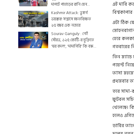
এই দাবি ক
দাপটে পাহাড়ের রানি যেন
একটুকরো স্বর্গ
বিশ্বকাপার
Kashmir Attack: ভূস্বর্গ
ভয়ঙ্কর! সন্ত্রাসে ক্ষতবিক্ষত
এটা ঠিক যে
২৫ বছর এক নজরে
মোহনবাগান 
Sourav Ganguly : নেই
হেরে কলকাত
সৌরভ, ১২৫ কোটি-র চুক্তিতে
'ঘর বদল', 'দাদাগিরি' কি বন্ধ
গতবারের লি
হয়ে যাবে ?
তিন ম্যাচে
পয়েন্ট নিয়
আসা মহমেড
প্রথমবার আ
তবে সাদা-ক
ফুটবল সচিব
খেলেছে। কি
হলেও এগিয়
ডার্বির আগ
দলের নতুন 