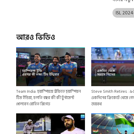
ISL 202
আরও ভিডিও
Team India: চ্য়াম্পিয়ন্স ট্রফিতে চ্য়াম্পিয়ন
Steve Smith Retires : ৯
টিম ইন্ডিয়া, চলতি বছর কী কী টুর্নামেন্ট
একদিনের ক্রিকেটে থেমে গেল 
খেলবেন রোহিত ব্রিগেড
জয়রথ