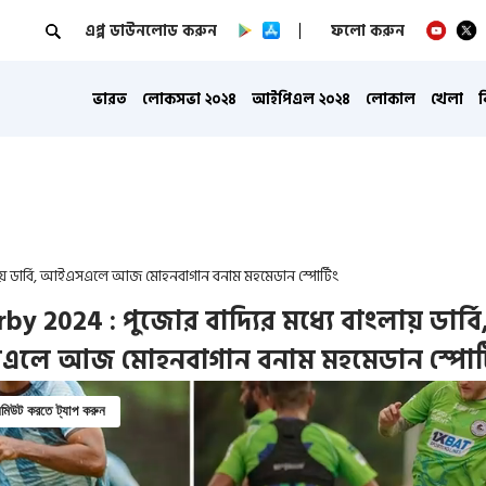
এপ্প ডাউনলোড করুন
ফলো করুন
ভারত
লোকসভা ২০২৪
আইপিএল ২০২৪
লোকাল
খেলা
ংলায় ডার্বি, আইএসএলে আজ মোহনবাগান বনাম মহমেডান স্পোর্টিং
by 2024 : পুজোর বাদ্যির মধ্যে বাংলায় ডার্বি
লে আজ মোহনবাগান বনাম মহমেডান স্পোর্ট
িউট করতে ট্যাপ করুন