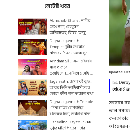
লেটেস্ট খবর
Abhishek-Sharly : শার্লির
চোখে জল, স্নেহচুম্বন
অভিষেকের, বিয়ের ভেন্য়ু
থেকে মেনু...দেখে নিন
Digha Jagannath
একঝলকে
Temple: পুরীর জগন্নাথ
মন্দিরেই চৈতন্য দেবকে খুন
করা হয়েছিল? জেনে নিন
Arindam Sil : 'অন্য মহিলার
রোমহর্ষক কাহিনী
সঙ্গে থাকতে
Updated:
Oct
চেয়েছিলেন,...পালিয়ে এসেছি',
বিস্ফোরক অরিন্দমের স্ত্রী
Jagannath: জগন্নাথই কৃষ্ণ,
ISL Derb
আবার তিনি আদিবাসীদেরও
থেকেই শু
দেবতা! রইল নানা অজানা তথ্য
Digha Jagannath Temple
সবসময় সব স
: চিনা বাতির রোশনাইয়ে
ভাল সময়ের
ঝলমলে দিঘা, জগন্নাথ মন্দিরে
কলকাতার প্
শেষ মুহূর্তের সাজসজ্জা তুঙ্গে
Darjeeling Day tour: এক
আইএসএল খে
দুপুরে দার্জিলিং...বৈশাখের