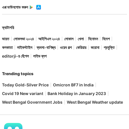
এপ্প ডাউনলোড করুন
ক্যাটাগরি
ভারত
লোকসভা ২০২৪
আইপিএল ২০২৪
লোকাল
খেলা
বিনোদন
বিদেশ
কলকাতা
লাইফস্টাইল
ব্যবসা-বাণিজ্য
ওয়েব গল্প
কেরিয়ার
করোনা
প্রযুক্তি
editorji-র হেঁশেল
লাইভ ব্লগ
Trending topics
Today Gold-Silver Price
Omicron BF7 in India
Covid 19 New variant
Bank Holiday in January 2023
West Bengal Government Jobs
West Bengal Weather update