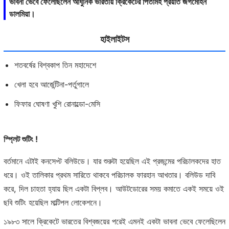
ভাবনা ভেবে ফেলেছিলেন আধুনিক ভারতীয় ক্রিকেটের পিতামহ প্রয়াত জগমোহন
ডালমিয়া।
হাইলাইটস
শতবর্ষের বিশ্বকাপ তিন মহাদেশে
খেলা হবে আর্জেন্টিনা-পর্তুগালে
ফিফার ঘোষণা খুশি রোনাল্ডো-মেসি
স্প্লিট শুটিং !
বর্তমানে এটাই কনসেপ্ট বলিউডে। যার শুরুটা হয়েছিল এই প্রজন্মের পরিচালকদের হাত
ধরে। ওই তালিকার প্রথম সারিতে থাকবে পরিচালক ফারহান আখতার। বলিউড দাবি
করে, দিল চাহতা হ্যায় ছিল একটা বিপ্লব। আউটডোরের সময় কমাতে একই সময়ে ওই
ছবি শুটিং হয়েছিল মাল্টিপল লোকেশনে।
১৯৮৩ সালে ক্রিকেটে ভারতের বিশ্বজয়ের পরেই এমনই একটা ভাবনা ভেবে ফেলেছিলেন