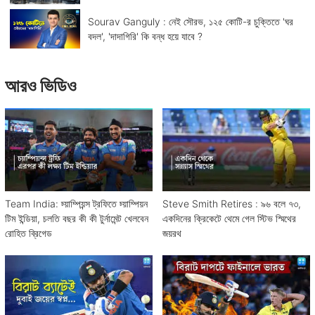
Sourav Ganguly : নেই সৌরভ, ১২৫ কোটি-র চুক্তিতে 'ঘর
বদল', 'দাদাগিরি' কি বন্ধ হয়ে যাবে ?
আরও ভিডিও
Team India: চ্য়াম্পিয়ন্স ট্রফিতে চ্য়াম্পিয়ন
Steve Smith Retires : ৯৬ বলে ৭৩,
টিম ইন্ডিয়া, চলতি বছর কী কী টুর্নামেন্ট খেলবেন
একদিনের ক্রিকেটে থেমে গেল স্টিভ স্মিথের
রোহিত ব্রিগেড
জয়রথ