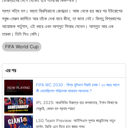
ফোরল্যানের দেশে থেকেই হবে শতবর্ষের কিক-অফ।
স্বপ্ন সত্যি হল। বক্তা ক্রিশ্চিয়ানো রোনাল্ডো। আজ থেকে ছয় বছর পর ইউরোপের
সবুজ-মেরুন জার্সিতে আর তাঁকে দেখা যাবে কীনা, তা জানা নেই। কিন্তু বিশ্বকাপের
আয়োজক পর্তুগাল, এই খবরে এখন আপ্লুত সিআর সেভেন। আপ্লুত আর এক
তারকা। তিনি লিও মেসি।
FIFA World Cup
এর পর
FIFA WC 2030 : বিশ্ব ফুটবলে বিরাট চমক ! ২৩ বছর আগে
কী ভেবেছিলেন পরিচালক ফারহান আখতার ?
IPL 2025: আরসিবির বিরুদ্ধে হার কলকাতার, ইশান কিষাণের
সেঞ্চুরি, কেমন হল প্রথম ম্য়াচ!
LSG Team Preview: আইপিএলে সুপার জায়ান্টসের নতুন
ভার্সন, ট্রফি এনে দিতে চান ঋষভ পন্থ