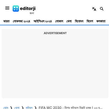
editorji
ভারত
লোকসভা ২০২৪
আইপিএল ২০২৪
লোকাল
খেলা
বিনোদন
বিদেশ
কলকাতা
ADVERTISEMENT
হোম
❯
খেলা
❯
ফুটবল
❯
FIFA WC 2030 : বিশ্ব ফুটবলে বিরাট চমক ! ২৩ বছর আগে কী ভেবেছিলেন পরিচালক ফারহান আখতার ?