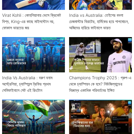
Virat Kohli : কোহলিয়ানায় ভেসে ক্রিকেট
India vs Australia: তেইশের বদলা
বিশ্ব, King-এর কাছে মাইলস্টোন নয়,
চেজমাস্টার বিরাটের, হার্দিকের ছয়ে শাপমোচন,
ফোকাস ভারতের জয়
অজিদের হারিয়ে ফাইনালে ভারত
India Vs Australia : বরুণ বনাম
Champions Trophy 2025 : গ্রুপ-এ
অস্ট্রেলিয়া, চ্যাম্পিয়ন্স ট্রফির প্রথম
থেকে চ্যাম্পিয়ন কে হবে? নিউজিল্যান্ডের
সেমিফাইনালে সেট এই রিংটোন
বিরুদ্ধে একাধিক পরিবর্তনের ইঙ্গিত