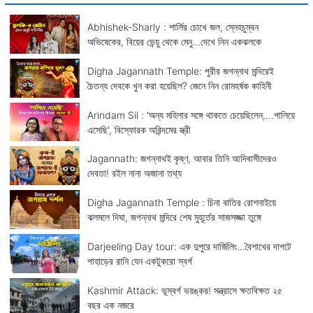
Abhishek-Sharly : শার্লির চোখে জল, স্নেহচুম্বন
অভিষেকের, বিয়ের ভেন্য়ু থেকে মেনু...দেখে নিন একঝলকে
Digha Jagannath Temple: পুরীর জগন্নাথ মন্দিরেই
চৈতন্য দেবকে খুন করা হয়েছিল? জেনে নিন রোমহর্ষক কাহিনী
Arindam Sil : 'অন্য মহিলার সঙ্গে থাকতে চেয়েছিলেন,...পালিয়ে
এসেছি', বিস্ফোরক অরিন্দমের স্ত্রী
Jagannath: জগন্নাথই কৃষ্ণ, আবার তিনি আদিবাসীদেরও
দেবতা! রইল নানা অজানা তথ্য
Digha Jagannath Temple : চিনা বাতির রোশনাইয়ে
ঝলমলে দিঘা, জগন্নাথ মন্দিরে শেষ মুহূর্তের সাজসজ্জা তুঙ্গে
Darjeeling Day tour: এক দুপুরে দার্জিলিং...বৈশাখের দাপটে
পাহাড়ের রানি যেন একটুকরো স্বর্গ
Kashmir Attack: ভূস্বর্গ ভয়ঙ্কর! সন্ত্রাসে ক্ষতবিক্ষত ২৫
বছর এক নজরে