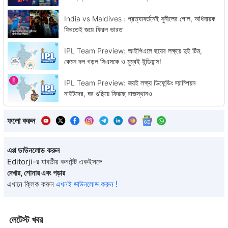
India vs Maldives : প্রত্যাবর্তনেই সুনীলের গোল, অধিনায়ক
ফিরতেই জয়ে ফিরল ভারত
IPL Team Preview: আইপিএলে ছয়ের লক্ষ্য়ে দুই টিম,
কেমন দল গড়ল সিএসকে ও মুম্বই ইন্ডিয়ান্স!
IPL Team Preview: জয়ই লক্ষ্য় ডিফেন্ডিং চ্য়াম্পিয়ন
নাইটদের, ঘর গুছিয়ে ফিরছে রাজস্থানও
ফলো করুন
এপ্প ডাউনলোড করুন
Editorji-র যাবতীয় কনটেন্ট একইসঙ্গে
দেখার, শোনার এবং পড়ার
এখানে ক্লিক করুন
এখনই ডাউনলোড করুন !
লেটেস্ট খবর