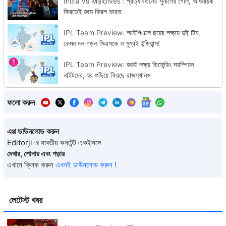
India vs Maldives : প্রত্যাবর্তনেই সুনীলের গোল, অধিনায়ক
ফিরতেই জয়ে ফিরল ভারত
IPL Team Preview: আইপিএলে ছয়ের লক্ষ্য়ে দুই টিম,
কেমন দল গড়ল সিএসকে ও মুম্বই ইন্ডিয়ান্স!
IPL Team Preview: জয়ই লক্ষ্য় ডিফেন্ডিং চ্য়াম্পিয়ন
নাইটদের, ঘর গুছিয়ে ফিরছে রাজস্থানও
ফলো করুন
এপ্প ডাউনলোড করুন
Editorji-র যাবতীয় কনটেন্ট একইসঙ্গে
দেখার, শোনার এবং পড়ার
এখানে ক্লিক করুন
এখনই ডাউনলোড করুন !
লেটেস্ট খবর