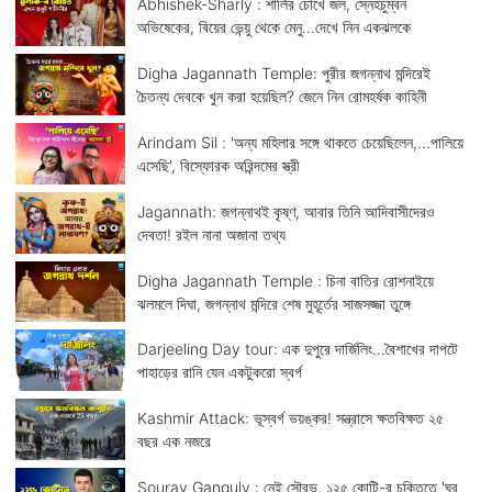
Abhishek-Sharly : শার্লির চোখে জল, স্নেহচুম্বন
অভিষেকের, বিয়ের ভেন্য়ু থেকে মেনু...দেখে নিন একঝলকে
Digha Jagannath Temple: পুরীর জগন্নাথ মন্দিরেই
চৈতন্য দেবকে খুন করা হয়েছিল? জেনে নিন রোমহর্ষক কাহিনী
Arindam Sil : 'অন্য মহিলার সঙ্গে থাকতে চেয়েছিলেন,...পালিয়ে
এসেছি', বিস্ফোরক অরিন্দমের স্ত্রী
Jagannath: জগন্নাথই কৃষ্ণ, আবার তিনি আদিবাসীদেরও
দেবতা! রইল নানা অজানা তথ্য
Digha Jagannath Temple : চিনা বাতির রোশনাইয়ে
ঝলমলে দিঘা, জগন্নাথ মন্দিরে শেষ মুহূর্তের সাজসজ্জা তুঙ্গে
Darjeeling Day tour: এক দুপুরে দার্জিলিং...বৈশাখের দাপটে
পাহাড়ের রানি যেন একটুকরো স্বর্গ
Kashmir Attack: ভূস্বর্গ ভয়ঙ্কর! সন্ত্রাসে ক্ষতবিক্ষত ২৫
বছর এক নজরে
Sourav Ganguly : নেই সৌরভ, ১২৫ কোটি-র চুক্তিতে 'ঘর