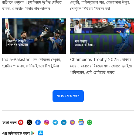
রাচিনকে ধন্যবাদ ! চ্যাম্পিয়ন্স ট্রফির সেমিতে
সেঞ্চুরি, পাকিস্তানের হার, ষোলোআনা উসুল,
ভারত, একযোগে বিদায় পাক-বাংলার
সোশ্যাল মিডিয়ায় মিমসের বন্য়া
India-Pakistan: কিং কোহলির সেঞ্চুরি,
Champions Trophy 2025 : রবিবার
দুবাইয়ে পাক বধ, সেমিফাইনালে টিম ইন্ডিয়া
মহারণ, ভারতের বিরুদ্ধে ম্যাচ খেলতে দুবাইয়ে
পাকিস্তান, তৈরি রোহিতের ভারত
আরও লোড করুন
ফলো করুন
এপ্প ডাউনলোড করুন