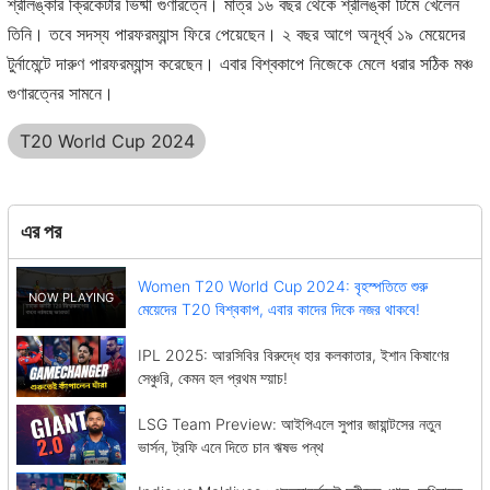
শ্রীলঙ্কার ক্রিকেটার ভিষ্মী গুণারত্নে। মাত্র ১৬ বছর থেকে শ্রীলঙ্কা টিমে খেলেন
তিনি। তবে সদস্য পারফরম্যান্স ফিরে পেয়েছেন। ২ বছর আগে অনূর্ধ্ব ১৯ মেয়েদের
টুর্নামেন্টে দারুণ পারফরম্যান্স করেছেন। এবার বিশ্বকাপে নিজেকে মেলে ধরার সঠিক মঞ্চ
গুণারত্নের সামনে।
T20 World Cup 2024
এর পর
Women T20 World Cup 2024: বৃহস্পতিতে শুরু
মেয়েদের T20 বিশ্বকাপ, এবার কাদের দিকে নজর থাকবে!
IPL 2025: আরসিবির বিরুদ্ধে হার কলকাতার, ইশান কিষাণের
সেঞ্চুরি, কেমন হল প্রথম ম্য়াচ!
LSG Team Preview: আইপিএলে সুপার জায়ান্টসের নতুন
ভার্সন, ট্রফি এনে দিতে চান ঋষভ পন্থ