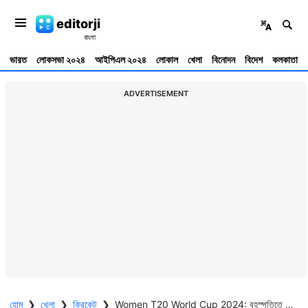
editorji
ভারত
লোকসভা ২০২৪
আইপিএল ২০২৪
লোকাল
খেলা
বিনোদন
বিদেশ
কলকাতা
ADVERTISEMENT
হোম
❯
খেলা
❯
ক্রিকেট
❯
Women T20 World Cup 2024: বৃহস্পতিতে শুরু মেয়েদের T20 বিশ্বকাপ, এবার কাদের দিকে নজর থাকবে!