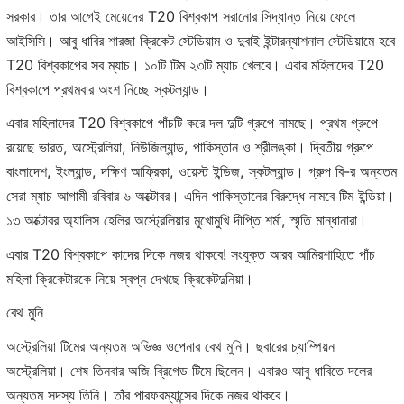
সরকার। তার আগেই মেয়েদের T20 বিশ্বকাপ সরানোর সিদ্ধান্ত নিয়ে ফেলে
আইসিসি। আবু ধাবির শারজা ক্রিকেট স্টেডিয়াম ও দুবাই ইন্টারন্যাশনাল স্টেডিয়ামে হবে
T20 বিশ্বকাপের সব ম্যাচ। ১০টি টিম ২৩টি ম্যাচ খেলবে। এবার মহিলাদের T20
বিশ্বকাপে প্রথমবার অংশ নিচ্ছে স্কটল্যান্ড।
এবার মহিলাদের T20 বিশ্বকাপে পাঁচটি করে দল দুটি গ্রুপে নামছে। প্রথম গ্রুপে
রয়েছে ভারত, অস্ট্রেলিয়া, নিউজিল্যান্ড, পাকিস্তান ও শ্রীলঙ্কা। দ্বিতীয় গ্রুপে
বাংলাদেশ, ইংল্যান্ড, দক্ষিণ আফ্রিকা, ওয়েস্ট ইন্ডিজ, স্কটল্যান্ড। গ্রুপ বি-র অন্যতম
সেরা ম্যাচ আগামী রবিবার ৬ অক্টোবর। এদিন পাকিস্তানের বিরুদ্ধে নামবে টিম ইন্ডিয়া।
১৩ অক্টোবর অ্যালিস হেলির অস্ট্রেলিয়ার মুখোমুখি দীপ্তি শর্মা, স্মৃতি মান্ধানারা।
এবার T20 বিশ্বকাপে কাদের দিকে নজর থাকবে! সংযুক্ত আরব আমিরশাহিতে পাঁচ
মহিলা ক্রিকেটারকে নিয়ে স্বপ্ন দেখছে ক্রিকেটদুনিয়া।
বেথ মুনি
অস্ট্রেলিয়া টিমের অন্যতম অভিজ্ঞ ওপেনার বেথ মুনি। ছবারের চ্যাম্পিয়ন
অস্ট্রেলিয়া। শেষ তিনবার অজি ব্রিগেড টিমে ছিলেন। এবারও আবু ধাবিতে দলের
অন্যতম সদস্য তিনি। তাঁর পারফরম্যান্সের দিকে নজর থাকবে।