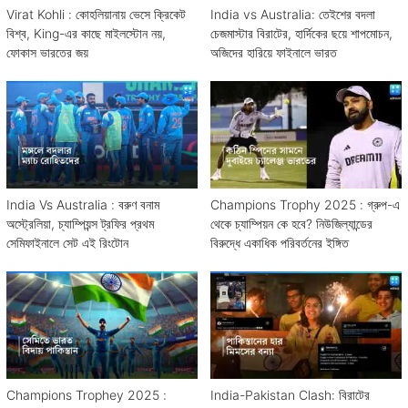
Virat Kohli : কোহলিয়ানায় ভেসে ক্রিকেট
India vs Australia: তেইশের বদলা
বিশ্ব, King-এর কাছে মাইলস্টোন নয়,
চেজমাস্টার বিরাটের, হার্দিকের ছয়ে শাপমোচন,
ফোকাস ভারতের জয়
অজিদের হারিয়ে ফাইনালে ভারত
India Vs Australia : বরুণ বনাম
Champions Trophy 2025 : গ্রুপ-এ
অস্ট্রেলিয়া, চ্যাম্পিয়ন্স ট্রফির প্রথম
থেকে চ্যাম্পিয়ন কে হবে? নিউজিল্যান্ডের
সেমিফাইনালে সেট এই রিংটোন
বিরুদ্ধে একাধিক পরিবর্তনের ইঙ্গিত
Champions Trophey 2025 :
India-Pakistan Clash: বিরাটের