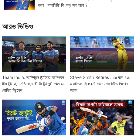
বদল', 'দাদাগিরি' কি বন্ধ হয়ে যাবে ?
আরও ভিডিও
Team India: চ্য়াম্পিয়ন্স ট্রফিতে চ্য়াম্পিয়ন
Steve Smith Retires : ৯৬ বলে ৭৩,
টিম ইন্ডিয়া, চলতি বছর কী কী টুর্নামেন্ট খেলবেন
একদিনের ক্রিকেটে থেমে গেল স্টিভ স্মিথের
রোহিত ব্রিগেড
জয়রথ