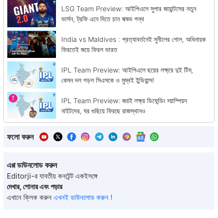
LSG Team Preview: আইপিএলে সুপার জায়ান্টসের নতুন
ভার্সন, ট্রফি এনে দিতে চান ঋষভ পন্থ
India vs Maldives : প্রত্যাবর্তনেই সুনীলের গোল, অধিনায়ক
ফিরতেই জয়ে ফিরল ভারত
IPL Team Preview: আইপিএলে ছয়ের লক্ষ্য়ে দুই টিম,
কেমন দল গড়ল সিএসকে ও মুম্বই ইন্ডিয়ান্স!
IPL Team Preview: জয়ই লক্ষ্য় ডিফেন্ডিং চ্য়াম্পিয়ন
নাইটদের, ঘর গুছিয়ে ফিরছে রাজস্থানও
ফলো করুন
এপ্প ডাউনলোড করুন
Editorji-র যাবতীয় কনটেন্ট একইসঙ্গে
দেখার, শোনার এবং পড়ার
এখানে ক্লিক করুন
এখনই ডাউনলোড করুন !