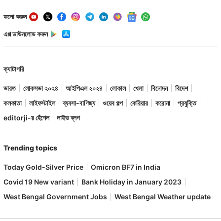
ফলো করুন
এপ্প ডাউনলোড করুন
ক্যাটাগরি
ভারত
লোকসভা ২০২৪
আইপিএল ২০২৪
লোকাল
খেলা
বিনোদন
বিদেশ
কলকাতা
লাইফস্টাইল
ব্যবসা-বাণিজ্য
ওয়েব গল্প
কেরিয়ার
করোনা
প্রযুক্তি
editorji-র হেঁশেল
লাইভ ব্লগ
Trending topics
Today Gold-Silver Price
Omicron BF7 in India
Covid 19 New variant
Bank Holiday in January 2023
West Bengal Government Jobs
West Bengal Weather update