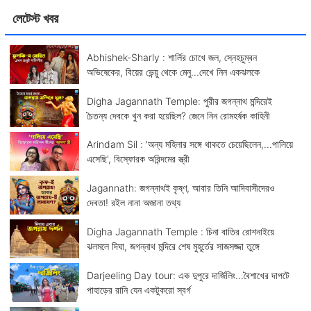
লেটেস্ট খবর
Abhishek-Sharly : শার্লির চোখে জল, স্নেহচুম্বন
অভিষেকের, বিয়ের ভেন্য়ু থেকে মেনু...দেখে নিন একঝলকে
Digha Jagannath Temple: পুরীর জগন্নাথ মন্দিরেই
চৈতন্য দেবকে খুন করা হয়েছিল? জেনে নিন রোমহর্ষক কাহিনী
Arindam Sil : 'অন্য মহিলার সঙ্গে থাকতে চেয়েছিলেন,...পালিয়ে
এসেছি', বিস্ফোরক অরিন্দমের স্ত্রী
Jagannath: জগন্নাথই কৃষ্ণ, আবার তিনি আদিবাসীদেরও
দেবতা! রইল নানা অজানা তথ্য
Digha Jagannath Temple : চিনা বাতির রোশনাইয়ে
ঝলমলে দিঘা, জগন্নাথ মন্দিরে শেষ মুহূর্তের সাজসজ্জা তুঙ্গে
Darjeeling Day tour: এক দুপুরে দার্জিলিং...বৈশাখের দাপটে
পাহাড়ের রানি যেন একটুকরো স্বর্গ