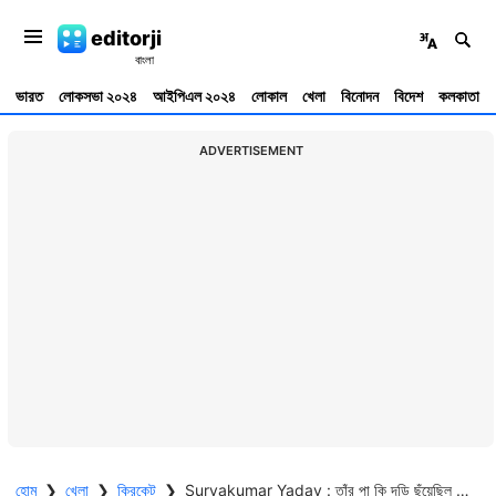
editorji
ভারত
লোকসভা ২০২৪
আইপিএল ২০২৪
লোকাল
খেলা
বিনোদন
বিদেশ
কলকাতা
ADVERTISEMENT
হোম
❯
খেলা
❯
ক্রিকেট
❯
Suryakumar Yadav : তাঁর পা কি দড়ি ছুঁয়েছিল ? বার্বেডোজের ক্যাচ নিয়ে কী বললেন সূর্য কুমার যাদব ?