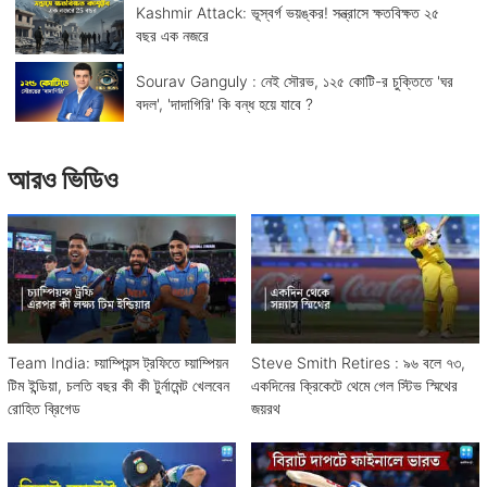
Kashmir Attack: ভূস্বর্গ ভয়ঙ্কর! সন্ত্রাসে ক্ষতবিক্ষত ২৫
বছর এক নজরে
Sourav Ganguly : নেই সৌরভ, ১২৫ কোটি-র চুক্তিতে 'ঘর
বদল', 'দাদাগিরি' কি বন্ধ হয়ে যাবে ?
আরও ভিডিও
Team India: চ্য়াম্পিয়ন্স ট্রফিতে চ্য়াম্পিয়ন
Steve Smith Retires : ৯৬ বলে ৭৩,
টিম ইন্ডিয়া, চলতি বছর কী কী টুর্নামেন্ট খেলবেন
একদিনের ক্রিকেটে থেমে গেল স্টিভ স্মিথের
রোহিত ব্রিগেড
জয়রথ