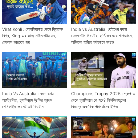
Virat Kohli : কোহলিয়ানায় ভেসে ক্রিকেট
India vs Australia: তেইশের বদলা
বিশ্ব, King-এর কাছে মাইলস্টোন নয়,
চেজমাস্টার বিরাটের, হার্দিকের ছয়ে শাপমোচন,
ফোকাস ভারতের জয়
অজিদের হারিয়ে ফাইনালে ভারত
India Vs Australia : বরুণ বনাম
Champions Trophy 2025 : গ্রুপ-এ
অস্ট্রেলিয়া, চ্যাম্পিয়ন্স ট্রফির প্রথম
থেকে চ্যাম্পিয়ন কে হবে? নিউজিল্যান্ডের
সেমিফাইনালে সেট এই রিংটোন
বিরুদ্ধে একাধিক পরিবর্তনের ইঙ্গিত