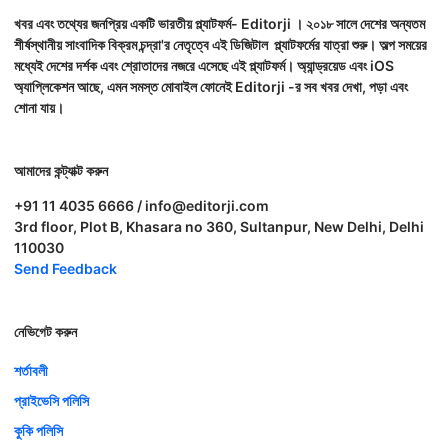
খবর এবং তথ্যের জনপ্রিয় একটি ভারতীয় প্ল্যাটফর্ম- Editorji । ২০১৮ সালে দেশের অন্যতম
শীর্ষস্থানীয় সাংবাদিক বিক্রম চন্দ্রা'র নেতৃত্বে এই ডিজিটাল প্ল্যাটফর্মের যাত্রা শুরু। অল্প সময়ের
মধ্যেই দেশের দর্শক এবং শ্রোতাদের নজরে এসেছে এই প্ল্যাটফর্ম। অ্যান্ড্রয়েড এবং iOS
অ্যাপ্লিকেশন আছে, এমন সমস্ত মোবাইল ফোনেই Editorji -র সব খবর দেখা, পড়া এবং
শোনা যায়।
আমাদের কন্ট্যাক্ট করুন
+91 11 4035 6666 / info@editorji.com
3rd floor, Plot B, Khasara no 360, Sultanpur, New Delhi, Delhi
110030
Send Feedback
নেভিগেট করুন
শর্তাবলী
প্রাইভেসি পলিসি
কুকি পলিসি