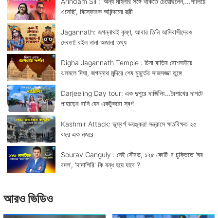
Arindam Sil : 'অন্য মহিলার সঙ্গে থাকতে চেয়েছিলেন,...পালিয়ে
এসেছি', বিস্ফোরক অরিন্দমের স্ত্রী
Jagannath: জগন্নাথই কৃষ্ণ, আবার তিনি আদিবাসীদেরও
দেবতা! রইল নানা অজানা তথ্য
Digha Jagannath Temple : চিনা বাতির রোশনাইয়ে
ঝলমলে দিঘা, জগন্নাথ মন্দিরে শেষ মুহূর্তের সাজসজ্জা তুঙ্গে
Darjeeling Day tour: এক দুপুরে দার্জিলিং...বৈশাখের দাপটে
পাহাড়ের রানি যেন একটুকরো স্বর্গ
Kashmir Attack: ভূস্বর্গ ভয়ঙ্কর! সন্ত্রাসে ক্ষতবিক্ষত ২৫
বছর এক নজরে
Sourav Ganguly : নেই সৌরভ, ১২৫ কোটি-র চুক্তিতে 'ঘর
বদল', 'দাদাগিরি' কি বন্ধ হয়ে যাবে ?
আরও ভিডিও