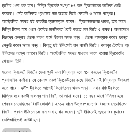
ট্রফির খেলা শুরু হবে। দিল্লি ক্রিকেট সংস্থা ৮৪ জন ক্রিকেটারের তালিকা তৈরি
করেছে। সেই তালিকায় প্রথমেই নাম রয়েছে বিরাট কোহলি ও ঋষভ পন্থের।
অস্ট্রেলিয়া সফরে দুই ভারতীয় ব্যাটসম্যান যাবেন। ক্রিকেটমহলের ধারণা, তার আগে
দিল্লি টিমের হয়ে খেলে টেস্টের মানসিকতা তৈরি করতে চান বিরাট ও ঋষভ। বাংলাদেশে
বিরুদ্ধে চেন্নাই টেস্টে দারুণ ফর্মে ছিলেন ঋষভ পন্থ। টেস্টে কামব্যাক করেই দুরন্ত
সেঞ্চুরি করেন ঋষভ পন্থ। কিন্তু দুই ইনিংসেই রান পাননি বিরাট। কানপুর টেস্টেও বড়
ইনিংসের লক্ষ্যে নামবেন বিরাট। অস্ট্রেলিয়া সফরে যাওয়ার আগে ঘরোয়া ক্রিকেটেও
খেলবেন তিনি।
ঘরোয়া ক্রিকেটে বিরাটের ফেরা খুবই ভাল সিদ্ধান্ত বলে মনে করছেন ক্রিকেটের
প্রশাসনিক কর্তারা। যে কোনও তরুণ ক্রিকেটারের কাছে বিরাটের এই সিদ্ধান্ত উদাহরণ
হতে পারে। দলীপ ট্রফিতে আগেই ফিরেছিলেন ঋষভ পন্থ। এবার রঞ্জি ট্রফিতে
দিল্লির হয়ে কতটা সাফল্য পান বিরাট, তা জানা যাবে। ১১ বছর আগে দিল্লির হয়ে
শেষবার নেমেছিলেন বিরাট কোহলি। ২০১২ সালে উত্তরপ্রদেশের বিরুদ্ধে নেমেছিলেন
বিরাট। প্রথম ইনিংসে ১৪ রান ও ৪২ রান করেন। দুটি ইনিংসেই ভুবনেশ্বর কুমারের
ডেলিভারিতেই আউট হন।