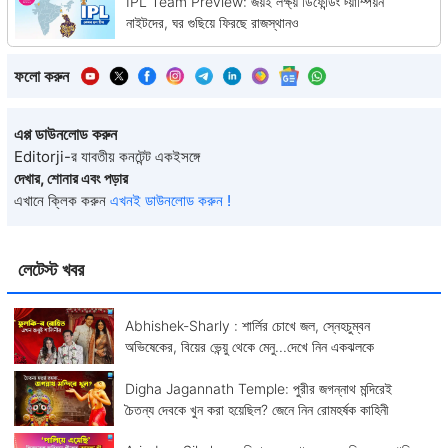
IPL Team Preview: জয়ই লক্ষ্য় ডিফেন্ডিং চ্য়াম্পিয়ন
নাইটদের, ঘর গুছিয়ে ফিরছে রাজস্থানও
ফলো করুন
এপ্প ডাউনলোড করুন
Editorji-র যাবতীয় কনটেন্ট একইসঙ্গে
দেখার, শোনার এবং পড়ার
এখানে ক্লিক করুন
এখনই ডাউনলোড করুন !
লেটেস্ট খবর
Abhishek-Sharly : শার্লির চোখে জল, স্নেহচুম্বন
অভিষেকের, বিয়ের ভেন্য়ু থেকে মেনু...দেখে নিন একঝলকে
Digha Jagannath Temple: পুরীর জগন্নাথ মন্দিরেই
চৈতন্য দেবকে খুন করা হয়েছিল? জেনে নিন রোমহর্ষক কাহিনী