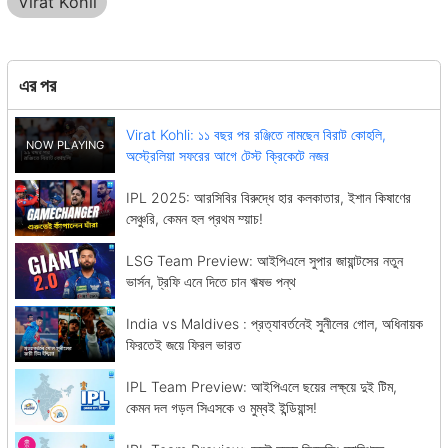
Virat Kohli
এর পর
Virat Kohli: ১১ বছর পর রঞ্জিতে নামছেন বিরাট কোহলি,
অস্ট্রেলিয়া সফরের আগে টেস্ট ক্রিকেটে নজর
IPL 2025: আরসিবির বিরুদ্ধে হার কলকাতার, ইশান কিষাণের
সেঞ্চুরি, কেমন হল প্রথম ম্য়াচ!
LSG Team Preview: আইপিএলে সুপার জায়ান্টসের নতুন
ভার্সন, ট্রফি এনে দিতে চান ঋষভ পন্থ
India vs Maldives : প্রত্যাবর্তনেই সুনীলের গোল, অধিনায়ক
ফিরতেই জয়ে ফিরল ভারত
IPL Team Preview: আইপিএলে ছয়ের লক্ষ্য়ে দুই টিম,
কেমন দল গড়ল সিএসকে ও মুম্বই ইন্ডিয়ান্স!