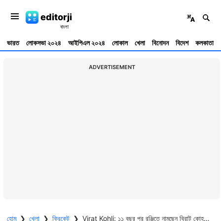
editorji
ভারত
লোকসভা ২০২৪
আইপিএল ২০২৪
লোকাল
খেলা
বিনোদন
বিদেশ
কলকাতা
ADVERTISEMENT
হোম
❯
খেলা
❯
ক্রিকেট
❯
Virat Kohli: ১১ বছর পর রঞ্জিতে নামছেন বিরাট কোহলি, অস্ট্রেলিয়া সফরের আগে টেস্ট ক্রিকেটে নজর