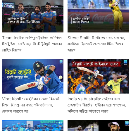
Team India: চ্য়াম্পিয়ন্স ট্রফিতে চ্য়াম্পিয়ন
Steve Smith Retires : ৯৬ বলে ৭৩,
টিম ইন্ডিয়া, চলতি বছর কী কী টুর্নামেন্ট খেলবেন
একদিনের ক্রিকেটে থেমে গেল স্টিভ স্মিথের
রোহিত ব্রিগেড
জয়রথ
Virat Kohli : কোহলিয়ানায় ভেসে ক্রিকেট
India vs Australia: তেইশের বদলা
বিশ্ব, King-এর কাছে মাইলস্টোন নয়,
চেজমাস্টার বিরাটের, হার্দিকের ছয়ে শাপমোচন,
ফোকাস ভারতের জয়
অজিদের হারিয়ে ফাইনালে ভারত