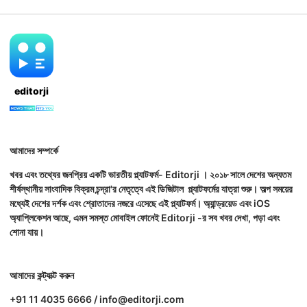
editorji
আমাদের সম্পর্কে
খবর এবং তথ্যের জনপ্রিয় একটি ভারতীয় প্ল্যাটফর্ম- Editorji । ২০১৮ সালে দেশের অন্যতম
শীর্ষস্থানীয় সাংবাদিক বিক্রম চন্দ্রা'র নেতৃত্বে এই ডিজিটাল প্ল্যাটফর্মের যাত্রা শুরু। অল্প সময়ের
মধ্যেই দেশের দর্শক এবং শ্রোতাদের নজরে এসেছে এই প্ল্যাটফর্ম। অ্যান্ড্রয়েড এবং iOS
অ্যাপ্লিকেশন আছে, এমন সমস্ত মোবাইল ফোনেই Editorji -র সব খবর দেখা, পড়া এবং
শোনা যায়।
আমাদের কন্ট্যাক্ট করুন
+91 11 4035 6666 / info@editorji.com