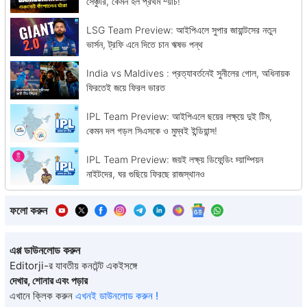
সেঞ্চুরি, কেমন হল প্রথম ম্য়াচ!
LSG Team Preview: আইপিএলে সুপার জায়ান্টসের নতুন
ভার্সন, ট্রফি এনে দিতে চান ঋষভ পন্থ
India vs Maldives : প্রত্যাবর্তনেই সুনীলের গোল, অধিনায়ক
ফিরতেই জয়ে ফিরল ভারত
IPL Team Preview: আইপিএলে ছয়ের লক্ষ্য়ে দুই টিম,
কেমন দল গড়ল সিএসকে ও মুম্বই ইন্ডিয়ান্স!
IPL Team Preview: জয়ই লক্ষ্য় ডিফেন্ডিং চ্য়াম্পিয়ন
নাইটদের, ঘর গুছিয়ে ফিরছে রাজস্থানও
ফলো করুন
এপ্প ডাউনলোড করুন
Editorji-র যাবতীয় কনটেন্ট একইসঙ্গে
দেখার, শোনার এবং পড়ার
এখানে ক্লিক করুন
এখনই ডাউনলোড করুন !