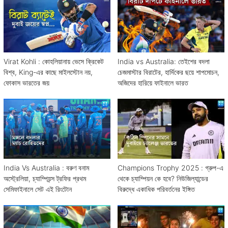
Virat Kohli : কোহলিয়ানায় ভেসে ক্রিকেট
India vs Australia: তেইশের বদলা
বিশ্ব, King-এর কাছে মাইলস্টোন নয়,
চেজমাস্টার বিরাটের, হার্দিকের ছয়ে শাপমোচন,
ফোকাস ভারতের জয়
অজিদের হারিয়ে ফাইনালে ভারত
India Vs Australia : বরুণ বনাম
Champions Trophy 2025 : গ্রুপ-এ
অস্ট্রেলিয়া, চ্যাম্পিয়ন্স ট্রফির প্রথম
থেকে চ্যাম্পিয়ন কে হবে? নিউজিল্যান্ডের
সেমিফাইনালে সেট এই রিংটোন
বিরুদ্ধে একাধিক পরিবর্তনের ইঙ্গিত