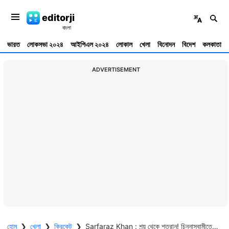
editorji
ভারত
লোকসভা ২০২৪
আইপিএল ২০২৪
লোকাল
খেলা
বিনোদন
বিদেশ
কলকাতা
ADVERTISEMENT
হোম
❯
খেলা
❯
ক্রিকেট
❯
Sarfaraz Khan : শূন্য় থেকে শতরান! চিন্নাস্বামীতে মাইলস্টোন, টেস্ট ক্রিকেটের প্রথম শতরান সরফরাজের