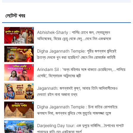
লেটেস্ট খবর
Abhishek-Sharly : শার্লির চোখে জল, স্নেহচুম্বন
অভিষেকের, বিয়ের ভেন্য়ু থেকে মেনু...দেখে নিন একঝলকে
Digha Jagannath Temple: পুরীর জগন্নাথ মন্দিরেই
চৈতন্য দেবকে খুন করা হয়েছিল? জেনে নিন রোমহর্ষক কাহিনী
Arindam Sil : 'অন্য মহিলার সঙ্গে থাকতে চেয়েছিলেন,...পালিয়ে
এসেছি', বিস্ফোরক অরিন্দমের স্ত্রী
Jagannath: জগন্নাথই কৃষ্ণ, আবার তিনি আদিবাসীদেরও
দেবতা! রইল নানা অজানা তথ্য
Digha Jagannath Temple : চিনা বাতির রোশনাইয়ে
ঝলমলে দিঘা, জগন্নাথ মন্দিরে শেষ মুহূর্তের সাজসজ্জা তুঙ্গে
Darjeeling Day tour: এক দুপুরে দার্জিলিং...বৈশাখের দাপটে
পাহাড়ের রানি যেন একটুকরো স্বর্গ