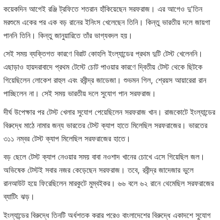
কয়েকদিন আগেই রঞ্জি ট্রফিতে শতরান হাঁকিয়েছেন সরফরাজ। এর আগেও দু'তিন
মরশুমে একের পর এক বড় রানের ইনিংস খেলেছেন তিনি। কিন্তু ভারতীয় দলে জায়গা
পাননি তিনি। কিন্তু জানুয়ারিতে তাঁর ভাগ্যবদল হয়।
সেই সময় ব্যক্তিগত কারণে বিরাট কোহলি ইংল্যান্ডের প্রথম দুটি টেস্ট খেলেননি।
এছাড়াও হায়দরাবাদে প্রথম টেস্টে চোট পাওয়ার কারণে দ্বিতীয় টেস্ট থেকে ছিটকে
গিয়েছিলেন লোকেশ রাহুল এবং রবীন্দ্র জাডেজা। শুভমন গিল, শ্রেয়স আয়ারেরা রান
পাচ্ছিলেন না। সেই সময় ভারতীয় দলে সুযোগ পান সরফরাজ।
দীর্ঘ উপেক্ষার পর টেস্ট খেলার সুযোগ পেয়েছিলেন সরফরাজ খান। রাজকোটে ইংল্যান্ডের
বিরুদ্ধে মাঠে নামার জন্য ভারতের টেস্ট ক্যাপ হাতে মিলেছিল সরফরাজের। ভারতের
৩১১ নম্বর টেস্ট ক্যাপ মিলেছিল সরফরাজের হাতে।
বড় ছেলে টেস্ট ক্যাপ নেওয়ার সময় বাবা নওশাদ খানের চোখে এসে গিয়েছিল জল।
অভিষেক টেস্টই সবার নজর কেড়েছেন সরফরাজ। তবে, রবীন্দ্র জাদেজার ভুলে
রানআউট হয়ে ফিরেছিলেন মারকুটে মুম্বইকর। ৬৬ বলে ৬২ রানে থেমেছিল সরফরাজের
ব্যাটিং ঝড়।
ইংল্যান্ডের বিরুদ্ধে তিনটি অর্ধশতক করার পরেও বাংলাদেশের বিরুদ্ধে একাদশে সুযোগ