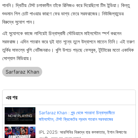
পাননি। দ্বিতীয় টেস্ট চলাকালীন তাঁকে রিলিজও করে দিয়েছিলো টিম ইন্ডিয়া। কিন্তু
শুভমান গিল চোট পাওয়ার কারণে ফের ভাগ্য ফেরে সরফরাজের। নিউজিল্যান্ডের
বিরুদ্ধে সুযোগ পান।
এই সুযোগকে কাজে লাগিয়েই চিন্নাস্বামী স্টেডিয়ামে মাইলস্টোন স্পর্শ করলেন
সরফরাজ। এদিন শতরান করে দুই হাত শূন্যে তুলে উদ্‌যাপনে মাতেন তিনি। এই তরুণ
তুর্কির সাফল্যে খুশি নেটিজনরাও। খুশি উপচে পড়ছে ফেসবুক, টুইটারের মতো একাধিক
সোশ্যাল মিডিয়ায়।
Sarfaraz Khan
এর পর
Sarfaraz Khan : শূন্য় থেকে শতরান! চিন্নাস্বামীতে
মাইলস্টোন, টেস্ট ক্রিকেটের প্রথম শতরান সরফরাজের
IPL 2025: আরসিবির বিরুদ্ধে হার কলকাতার, ইশান কিষাণের