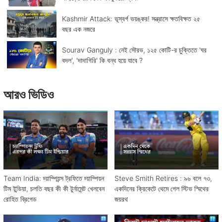
Kashmir Attack: ভূস্বর্গ ভয়ঙ্কর! সন্ত্রাসে ক্ষতবিক্ষত ২৫
বছর এক নজরে
Sourav Ganguly : নেই সৌরভ, ১২৫ কোটি-র চুক্তিতে 'ঘর
বদল', 'দাদাগিরি' কি বন্ধ হয়ে যাবে ?
আরও ভিডিও
Team India: চ্য়াম্পিয়ন্স ট্রফিতে চ্য়াম্পিয়ন
Steve Smith Retires : ৯৬ বলে ৭৩,
টিম ইন্ডিয়া, চলতি বছর কী কী টুর্নামেন্ট খেলবেন
একদিনের ক্রিকেটে থেমে গেল স্টিভ স্মিথের
রোহিত ব্রিগেড
জয়রথ