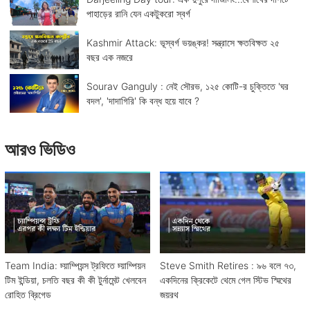
পাহাড়ের রানি যেন একটুকরো স্বর্গ
Kashmir Attack: ভূস্বর্গ ভয়ঙ্কর! সন্ত্রাসে ক্ষতবিক্ষত ২৫
বছর এক নজরে
Sourav Ganguly : নেই সৌরভ, ১২৫ কোটি-র চুক্তিতে 'ঘর
বদল', 'দাদাগিরি' কি বন্ধ হয়ে যাবে ?
আরও ভিডিও
Team India: চ্য়াম্পিয়ন্স ট্রফিতে চ্য়াম্পিয়ন
Steve Smith Retires : ৯৬ বলে ৭৩,
টিম ইন্ডিয়া, চলতি বছর কী কী টুর্নামেন্ট খেলবেন
একদিনের ক্রিকেটে থেমে গেল স্টিভ স্মিথের
রোহিত ব্রিগেড
জয়রথ