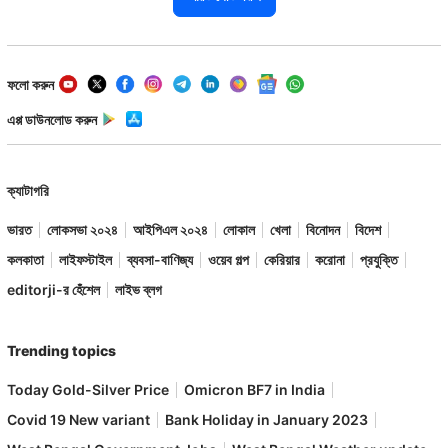
ফলো করুন
এপ্প ডাউনলোড করুন
ক্যাটাগরি
ভারত
লোকসভা ২০২৪
আইপিএল ২০২৪
লোকাল
খেলা
বিনোদন
বিদেশ
কলকাতা
লাইফস্টাইল
ব্যবসা-বাণিজ্য
ওয়েব গল্প
কেরিয়ার
করোনা
প্রযুক্তি
editorji-র হেঁশেল
লাইভ ব্লগ
Trending topics
Today Gold-Silver Price
Omicron BF7 in India
Covid 19 New variant
Bank Holiday in January 2023