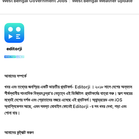
West Bengal Government Jobs
West Bengal Weather update
editorji
আমাদের সম্পর্কে
খবর এবং তথ্যের জনপ্রিয় একটি ভারতীয় প্ল্যাটফর্ম- Editorji । ২০১৮ সালে দেশের অন্যতম
শীর্ষস্থানীয় সাংবাদিক বিক্রম চন্দ্রা'র নেতৃত্বে এই ডিজিটাল প্ল্যাটফর্মের যাত্রা শুরু। অল্প সময়ের
মধ্যেই দেশের দর্শক এবং শ্রোতাদের নজরে এসেছে এই প্ল্যাটফর্ম। অ্যান্ড্রয়েড এবং iOS
অ্যাপ্লিকেশন আছে, এমন সমস্ত মোবাইল ফোনেই Editorji -র সব খবর দেখা, পড়া এবং
শোনা যায়।
আমাদের কন্ট্যাক্ট করুন