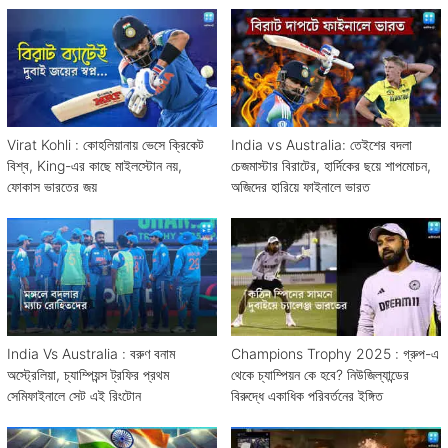
Virat Kohli : কোহলিয়ানায় ভেসে ক্রিকেট
India vs Australia: তেইশের বদলা
বিশ্ব, King-এর কাছে মাইলস্টোন নয়,
চেজমাস্টার বিরাটের, হার্দিকের ছয়ে শাপমোচন,
ফোকাস ভারতের জয়
অজিদের হারিয়ে ফাইনালে ভারত
India Vs Australia : বরুণ বনাম
Champions Trophy 2025 : গ্রুপ-এ
অস্ট্রেলিয়া, চ্যাম্পিয়ন্স ট্রফির প্রথম
থেকে চ্যাম্পিয়ন কে হবে? নিউজিল্যান্ডের
সেমিফাইনালে সেট এই রিংটোন
বিরুদ্ধে একাধিক পরিবর্তনের ইঙ্গিত