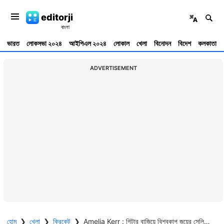
editorji
ভারত
লোকসভা ২০২৪
আইপিএল ২০২৪
লোকাল
খেলা
বিনোদন
বিদেশ
কলকাতা
ADVERTISEMENT
হোম
❯
খেলা
❯
ক্রিকেট
❯
Amelia Kerr : গিটার বাজিয়ে বিশ্বকাপ জয়ের সেলিব্রেশন, আমেলিয়ার গলায় মুগ্ধ নেটিজন