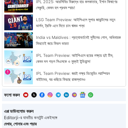
IPL 2025: আরসিবির বিরুদ্ধে হার কলকাতার, ইশান কিষাণের
সেঞ্চুরি, কেমন হল প্রথম ম্য়াচ!
LSG Team Preview: আইপিএলে সুপার জায়ান্টসের নতুন
ভার্সন, ট্রফি এনে দিতে চান ঋষভ পন্থ
India vs Maldives : প্রত্যাবর্তনেই সুনীলের গোল, অধিনায়ক
ফিরতেই জয়ে ফিরল ভারত
IPL Team Preview: আইপিএলে ছয়ের লক্ষ্য়ে দুই টিম,
কেমন দল গড়ল সিএসকে ও মুম্বই ইন্ডিয়ান্স!
IPL Team Preview: জয়ই লক্ষ্য় ডিফেন্ডিং চ্য়াম্পিয়ন
নাইটদের, ঘর গুছিয়ে ফিরছে রাজস্থানও
ফলো করুন
এপ্প ডাউনলোড করুন
Editorji-র যাবতীয় কনটেন্ট একইসঙ্গে
দেখার, শোনার এবং পড়ার