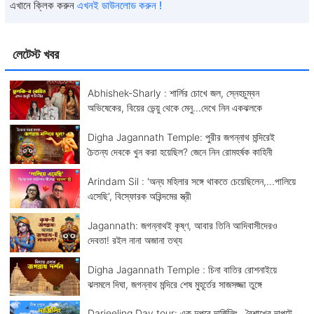
এখানে ক্লিক করুন
এখনই ডাউনলোড করুন !
লেটেস্ট খবর
Abhishek-Sharly : শার্লির চোখে জল, স্নেহচুম্বন
অভিষেকের, বিয়ের ভেন্য়ু থেকে মেনু...দেখে নিন একঝলকে
Digha Jagannath Temple: পুরীর জগন্নাথ মন্দিরেই
চৈতন্য দেবকে খুন করা হয়েছিল? জেনে নিন রোমহর্ষক কাহিনী
Arindam Sil : 'অন্য মহিলার সঙ্গে থাকতে চেয়েছিলেন,...পালিয়ে
এসেছি', বিস্ফোরক অরিন্দমের স্ত্রী
Jagannath: জগন্নাথই কৃষ্ণ, আবার তিনি আদিবাসীদেরও
দেবতা! রইল নানা অজানা তথ্য
Digha Jagannath Temple : চিনা বাতির রোশনাইয়ে
ঝলমলে দিঘা, জগন্নাথ মন্দিরে শেষ মুহূর্তের সাজসজ্জা তুঙ্গে
Darjeeling Day tour: এক দুপুরে দার্জিলিং...বৈশাখের দাপটে