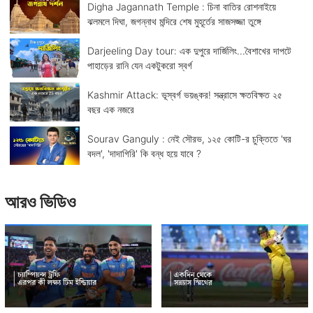
Digha Jagannath Temple : চিনা বাতির রোশনাইয়ে
ঝলমলে দিঘা, জগন্নাথ মন্দিরে শেষ মুহূর্তের সাজসজ্জা তুঙ্গে
Darjeeling Day tour: এক দুপুরে দার্জিলিং...বৈশাখের দাপটে
পাহাড়ের রানি যেন একটুকরো স্বর্গ
Kashmir Attack: ভূস্বর্গ ভয়ঙ্কর! সন্ত্রাসে ক্ষতবিক্ষত ২৫
বছর এক নজরে
Sourav Ganguly : নেই সৌরভ, ১২৫ কোটি-র চুক্তিতে 'ঘর
বদল', 'দাদাগিরি' কি বন্ধ হয়ে যাবে ?
আরও ভিডিও