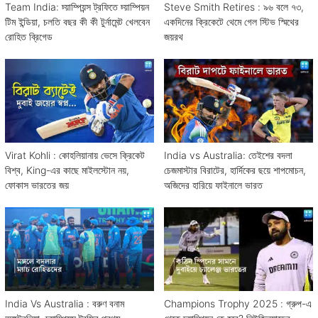
Team India: চ্য়াম্পিয়ন্স ট্রফিতে চ্য়াম্পিয়ন
Steve Smith Retires : ৯৬ বলে ৭৩,
টিম ইন্ডিয়া, চলতি বছর কী কী টুর্নামেন্ট খেলবেন
একদিনের ক্রিকেটে থেমে গেল স্টিভ স্মিথের
রোহিত ব্রিগেড
জয়রথ
Virat Kohli : কোহলিয়ানায় ভেসে ক্রিকেট
India vs Australia: তেইশের বদলা
বিশ্ব, King-এর কাছে মাইলস্টোন নয়,
চেজমাস্টার বিরাটের, হার্দিকের ছয়ে শাপমোচন,
ফোকাস ভারতের জয়
অজিদের হারিয়ে ফাইনালে ভারত
India Vs Australia : বরুণ বনাম
Champions Trophy 2025 : গ্রুপ-এ