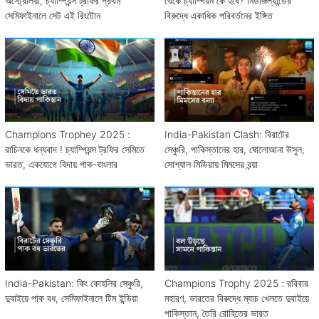
অস্ট্রেলিয়া, চ্যাম্পিয়ন্স ট্রফির প্রথম
থেকে চ্যাম্পিয়ন কে হবে? নিউজিল্যান্ডের
সেমিফাইনালে সেট এই রিংটোন
বিরুদ্ধে একাধিক পরিবর্তনের ইঙ্গিত
Champions Trophey 2025 :
India-Pakistan Clash: বিরাটের
রাচিনকে ধন্যবাদ ! চ্যাম্পিয়ন্স ট্রফির সেমিতে
সেঞ্চুরি, পাকিস্তানের হার, ষোলোআনা উসুল,
ভারত, একযোগে বিদায় পাক-বাংলার
সোশ্যাল মিডিয়ায় মিমসের বন্য়া
India-Pakistan: কিং কোহলির সেঞ্চুরি,
Champions Trophy 2025 : রবিবার
দুবাইয়ে পাক বধ, সেমিফাইনালে টিম ইন্ডিয়া
মহারণ, ভারতের বিরুদ্ধে ম্যাচ খেলতে দুবাইয়ে
পাকিস্তান, তৈরি রোহিতের ভারত