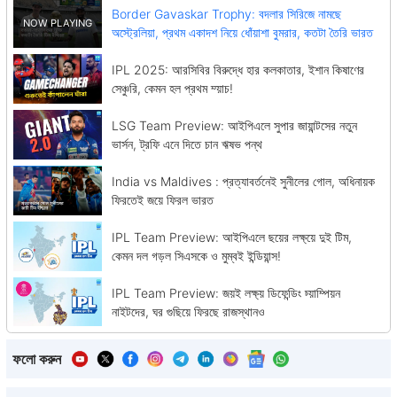
Border Gavaskar Trophy: বদলার সিরিজে নামছে
অস্ট্রেলিয়া, প্রথম একাদশ নিয়ে ধোঁয়াশা বুমরার, কতটা তৈরি ভারত
IPL 2025: আরসিবির বিরুদ্ধে হার কলকাতার, ইশান কিষাণের
সেঞ্চুরি, কেমন হল প্রথম ম্য়াচ!
LSG Team Preview: আইপিএলে সুপার জায়ান্টসের নতুন
ভার্সন, ট্রফি এনে দিতে চান ঋষভ পন্থ
India vs Maldives : প্রত্যাবর্তনেই সুনীলের গোল, অধিনায়ক
ফিরতেই জয়ে ফিরল ভারত
IPL Team Preview: আইপিএলে ছয়ের লক্ষ্য়ে দুই টিম,
কেমন দল গড়ল সিএসকে ও মুম্বই ইন্ডিয়ান্স!
IPL Team Preview: জয়ই লক্ষ্য় ডিফেন্ডিং চ্য়াম্পিয়ন
নাইটদের, ঘর গুছিয়ে ফিরছে রাজস্থানও
ফলো করুন