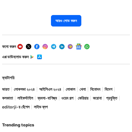
আরও লোড করুন
ফলো করুন
এপ্প ডাউনলোড করুন
ক্যাটাগরি
ভারত
লোকসভা ২০২৪
আইপিএল ২০২৪
লোকাল
খেলা
বিনোদন
বিদেশ
কলকাতা
লাইফস্টাইল
ব্যবসা-বাণিজ্য
ওয়েব গল্প
কেরিয়ার
করোনা
প্রযুক্তি
editorji-র হেঁশেল
লাইভ ব্লগ
Trending topics