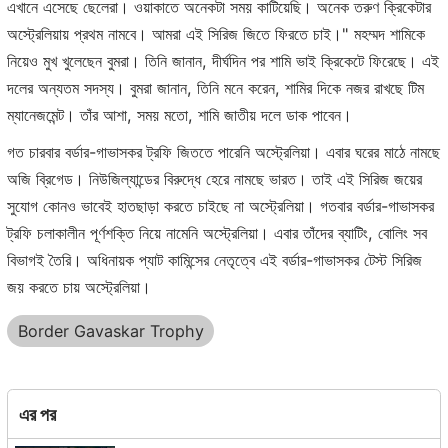
এখানে এসেছে ছেলেরা। ওয়াকাতে অনেকটা সময় কাটিয়েছি। অনেক তরুণ ক্রিকেটার
অস্ট্রেলিয়ায় প্রথম নামবে। আমরা এই সিরিজ জিতে ফিরতে চাই।" মহম্মদ শামিকে
নিয়েও মুখ খুলেছেন বুমরা। তিনি জানান, দীর্ঘদিন পর শামি ভাই ক্রিকেটে ফিরেছে। এই
দলের অন্যতম সদস্য। বুমরা জানান, তিনি মনে করেন, শামির দিকে নজর রাখছে টিম
ম্যানেজমেন্ট। তাঁর আশা, সময় মতো, শামি জাতীয় দলে ডাক পাবেন।
গত চারবার বর্ডার-গাভাসকর ট্রফি জিততে পারেনি অস্ট্রেলিয়া। এবার ঘরের মাঠে নামছে
অজি ব্রিগেড। নিউজিল্যান্ডের বিরুদ্ধে হেরে নামছে ভারত। তাই এই সিরিজ জয়ের
সুযোগ কোনও ভাবেই হাতছাড়া করতে চাইছে না অস্ট্রেলিয়া। গতবার বর্ডার-গাভাসকর
ট্রফি চলাকালীন পূর্ণশক্তি নিয়ে নামেনি অস্ট্রেলিয়া। এবার তাঁদের ব্যাটিং, বোলিং সব
বিভাগই তৈরি। অধিনায়ক প্যাট কামিন্সের নেতৃত্বে এই বর্ডার-গাভাসকর টেস্ট সিরিজ
জয় করতে চায় অস্ট্রেলিয়া।
Border Gavaskar Trophy
এর পর