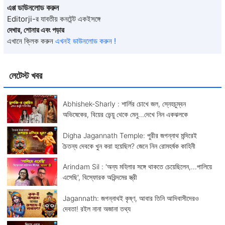
এপ্প ডাউনলোড করুন
Editorji-র যাবতীয় কনটেন্ট একইসঙ্গে
দেখার, শোনার এবং পড়ার
এখানে ক্লিক করুন
এখনই ডাউনলোড করুন !
লেটেস্ট খবর
Abhishek-Sharly : শার্লির চোখে জল, স্নেহচুম্বন
অভিষেকের, বিয়ের ভেন্য়ু থেকে মেনু...দেখে নিন একঝলকে
Digha Jagannath Temple: পুরীর জগন্নাথ মন্দিরেই
চৈতন্য দেবকে খুন করা হয়েছিল? জেনে নিন রোমহর্ষক কাহিনী
Arindam Sil : 'অন্য মহিলার সঙ্গে থাকতে চেয়েছিলেন,...পালিয়ে
এসেছি', বিস্ফোরক অরিন্দমের স্ত্রী
Jagannath: জগন্নাথই কৃষ্ণ, আবার তিনি আদিবাসীদেরও
দেবতা! রইল নানা অজানা তথ্য