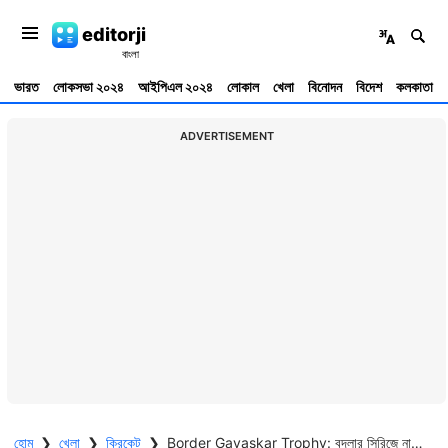
editorji
ভারত
লোকসভা ২০২৪
আইপিএল ২০২৪
লোকাল
খেলা
বিনোদন
বিদেশ
কলকাতা
ADVERTISEMENT
হোম
❯
খেলা
❯
ক্রিকেট
❯
Border Gavaskar Trophy: বদলার সিরিজে নামছে অস্ট্রেলিয়া, প্রথম একাদশ নিয়ে ধোঁয়াশা বুমরার, কতটা তৈরি ভারত