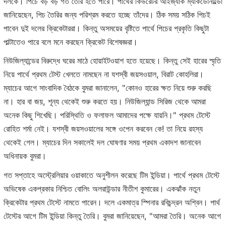
দলকে। পিচে বড় বড় গর্ত তৈরি হতে পারে। পার্থের কিউরেটর আইজ্যাক ম্যাকডোনাল্ডো
জানিয়েছেন, পিচ তৈরির জন্য পরিশ্রম করতে হচ্ছে তাঁদের। ঠিক সময় সঠিক পিচই
পাবেন দুই দলের ক্রিকেটাররা। কিন্তু অসময়ের বৃষ্টিতে পার্থে পিচের প্রকৃতি কিছুটা
পাল্টাতেও পারে বলে মনে করছেন ক্রিকেট বিশেষজ্ঞরা।
নিউজিল্যান্ডের বিরুদ্ধে ঘরের মাঠে হোয়াইটওয়াশ হতে হয়েছে। কিন্তু সেই হারের স্মৃতি
নিয়ে পার্থে প্রথম টেস্ট খেলতে নামছেন না যশস্বী জয়সওয়াল, বিরাট কোহলিরা।
ম্যাচের আগে সাংবাদিক বৈঠকে বুমরা জানালেন, "কোনও হারের ক্ষত নিয়ে শুরু করছি
না। হার বা জয়, শূন্য থেকেই শুরু করতে হয়। নিউজিল্যান্ড সিরিজ থেকে আমরা
অনেক কিছু শিখেছি। পরিস্থিতি ও ফলাফল আমাদের পক্ষে যায়নি।" প্রথম টেস্টে
রোহিত শর্মা নেই। যশস্বী জয়সওয়ালের সঙ্গে ওপেন করবেন কে! তা নিয়ে রহস্য
থেকেই গেল। ম্যাচের দিন সকালেই দল ঘোষণার সময় প্রথম একাদশ জানাবেন
অধিনায়ক বুমরা।
গত সপ্তাহে অস্ট্রেলিয়ার ওয়াকাতে অনুশীলন করেছে টিম ইন্ডিয়া। পার্থে প্রথম টেস্টে
অভিষেক একপ্রকার নিশ্চিত বোলিং অলরাউন্ডার নীতীশ কুমারের। একঝাঁক নতুন
ক্রিকেটার প্রথম টেস্টে নামতে পারেন। দলে একমাত্র স্পিনার রবিচন্দ্রন অশ্বিন। পার্থ
টেস্টের আগে টিম ইন্ডিয়া কিন্তু তৈরি। বুমরা জানিয়েছেন, "আমরা তৈরি। অনেক আগে