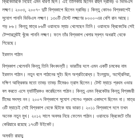
ক্রিকেটারকে নিয়েই এমন ধারণা ছিল। এই তালিকায় ছিলেন রাহুল দ্রাবিড় ও ভিভিএস
লক্ষ্মণ। ২০০৩, ২০০৭- দুটি বিশ্বকাপে ছিলেন দ্রাবিড়। কিন্তু কোনও বিশ্বকাপেই
সুযোগ পাননি ভিভিএস লক্ষ্মণ। ১৩০টি টেস্টে লক্ষ্মণের ৮০০০-এর বেশি রান আছে।
গড় ৮৬। কিন্তু মাত্র ৮৬টি ওয়ানডে ম্যাচ খেলেছেন তিনি। ওয়ানডে ক্রিকেটের সেই
টেম্পারমেন্টই খুঁজে পাননি লক্ষ্মণ। ফলে তাঁর বিশ্বকাপ খেলার স্বপ্ন অধরাই থেকে
গিয়েছে।
ইরফান পাঠান
বিশ্বকাপ খেলেননি কিন্তু তিনি কিংবদন্তী। ভারতীয় দলে এমন একটি চমকের নাম
ইরফান পাঠান। নতুন বলে পাঠানের সুইং ছিল অপ্রতিরোধ্য। ইংল্যান্ড, অস্ট্রেলিয়া,
দক্ষিণ আফ্রিকার মতো তাবড় তাবড় টিমেরও ত্রাস ছিলেন। টেস্ট ম্যাচে প্রথম ওভার
বল করতে এসে হ্যাটট্রিকও করেছিলেন পাঠান। কিন্তু এমন ক্রিকেটার কিন্তু বিশ্বজয়ী
টিমের সদস্য নন। ২০০৭ বিশ্বকাপে সুযোগ পেলেও প্রথম একাদশে ছিলেন না। মাত্র
৩টি ম্যাচেই সেই বিশ্বকাপ থেকে ছিটকে যায় ভারত। ২০১১ বিশ্বকাপে দলে তখন
অনেক নতুন মুখ। ২০১২ সালে অবসর নিয়ে ফেলেন পাঠান। ওয়ানডে ক্রিকেটে তাঁর
কেরিয়ারে রয়েছে ১৭৩টি উইকেট।
অম্বতি রায়াডু