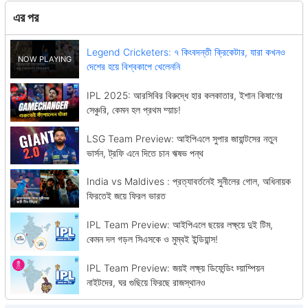
এর পর
Legend Cricketers: ৭ কিংবদন্তী ক্রিকেটার, যারা কখনও
দেশের হয়ে বিশ্বকাপে খেলেননি
IPL 2025: আরসিবির বিরুদ্ধে হার কলকাতার, ইশান কিষাণের
সেঞ্চুরি, কেমন হল প্রথম ম্য়াচ!
LSG Team Preview: আইপিএলে সুপার জায়ান্টসের নতুন
ভার্সন, ট্রফি এনে দিতে চান ঋষভ পন্থ
India vs Maldives : প্রত্যাবর্তনেই সুনীলের গোল, অধিনায়ক
ফিরতেই জয়ে ফিরল ভারত
IPL Team Preview: আইপিএলে ছয়ের লক্ষ্য়ে দুই টিম,
কেমন দল গড়ল সিএসকে ও মুম্বই ইন্ডিয়ান্স!
IPL Team Preview: জয়ই লক্ষ্য় ডিফেন্ডিং চ্য়াম্পিয়ন
নাইটদের, ঘর গুছিয়ে ফিরছে রাজস্থানও