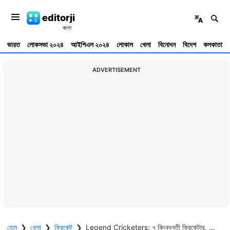
editorji
ভারত
লোকসভা ২০২৪
আইপিএল ২০২৪
লোকাল
খেলা
বিনোদন
বিদেশ
কলকাতা
ADVERTISEMENT
হোম
❯
খেলা
❯
ক্রিকেট
❯
Legend Cricketers: ৭ কিংবদন্তী ক্রিকেটার, যারা কখনও দেশের হয়ে বিশ্বকাপে খেলেননি