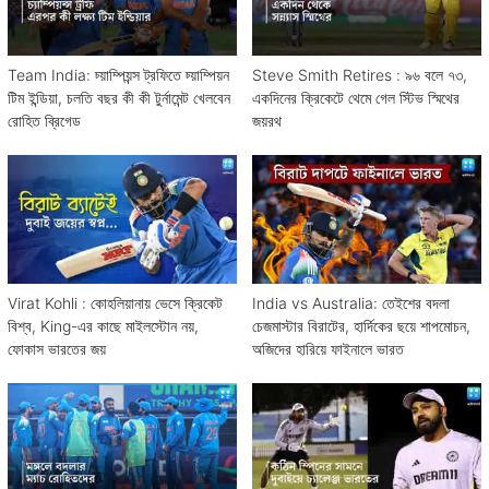
Team India: চ্য়াম্পিয়ন্স ট্রফিতে চ্য়াম্পিয়ন
Steve Smith Retires : ৯৬ বলে ৭৩,
টিম ইন্ডিয়া, চলতি বছর কী কী টুর্নামেন্ট খেলবেন
একদিনের ক্রিকেটে থেমে গেল স্টিভ স্মিথের
রোহিত ব্রিগেড
জয়রথ
Virat Kohli : কোহলিয়ানায় ভেসে ক্রিকেট
India vs Australia: তেইশের বদলা
বিশ্ব, King-এর কাছে মাইলস্টোন নয়,
চেজমাস্টার বিরাটের, হার্দিকের ছয়ে শাপমোচন,
ফোকাস ভারতের জয়
অজিদের হারিয়ে ফাইনালে ভারত