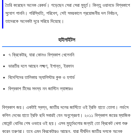
তৈরি করেছেন অনেক রেকর্ড। গড়েছেন সেরা সেরা মুহূর্ত। কিন্তু ওয়ানডে বিশ্বকাপে
সুযোগ পাননি। পরিস্থিতি, পরিবেশ, সেই সময়কালে প্রয়োজনীয় দল নির্বাচন,
তাদেরকে অনেকটা দূরে সরিয়ে দিয়েছে।
হাইলাইটস
৭ ক্রিকেটার, যারা কোনও বিশ্বকাপ খেলেননি
ভারতীয় দলে আছেন লক্ষ্মণ, ইশান্ত, ইরফান
বিদেশিদের তালিকায় অ্যালিস্টার কুক ও হগার্ড
বিশ্বকাপ টিমের সদস্য নন জাস্টিন ল্যাঙ্গারও
বিশ্বকাপ জয়। একটাই স্বপ্ন, জাতীয় দলের জার্সিতে ওই ট্রফি হাতে তোলা। লর্ডসে
কপিল দেবের হাতে ট্রফি ছবি সবারই যেন অনুপ্রেরণা। ২০১১ বিশ্বকাপ জয়ের ম্যাজিক
মোমেন্ট ধোনির শেষ ওভারে ওই ছয়। এসব মুহূর্তগুলোর জন্যই তো ক্রিকেট খেলা শুরু
করেন তরুণরা। তবে এমন ক্রিকেটারও আছেন, যারা দীর্ঘদিন জাতীয় দলকে অনেক