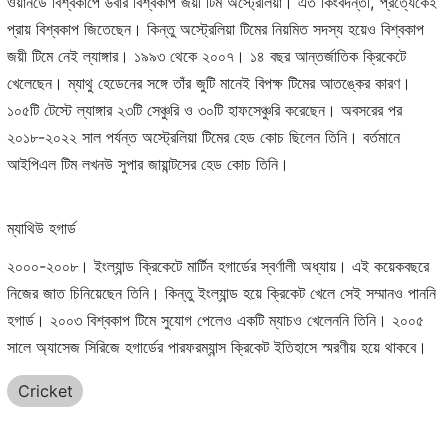
ওয়ানডে বিশ্বকাপে ৬বার বিশ্বকাপ জয়ী টিম অস্ট্রেলিয়া। এত কিংবদন্তী, প্রত্যেকেই
প্রায় বিশ্বকাপ জিতেছেন। কিন্তু অস্ট্রেলিয়া টিমের নিয়মিত সদস্য হয়েও বিশ্বকাপ
জয়ী টিমে নেই ল্যাঙ্গার। ১৯৯৩ থেকে ২০০৭। ১৪ বছর আন্তর্জাতিক ক্রিকেটে
খেলেছেন। ম্যাথু হেডেনের সঙ্গে তাঁর জুটি মানেই বিপক্ষ টিমের আতঙ্কের কারণ।
১০৫টি টেস্টে ল্যাঙ্গার ২৩টি সেঞ্চুরি ও ৩০টি হাফসেঞ্চুরি করেছেন। অবসরের পর
২০১৮-২০২২ সাল পর্যন্ত অস্ট্রেলিয়া টিমের হেড কোচ ছিলেন তিনি। বর্তমানে
আইপিএল টিম লখনউ সুপার জায়ান্টসের হেড কোচ তিনি।
ম্যাথিউ হগার্ড
২০০০-২০০৮। ইংল্যান্ড ক্রিকেটে মার্টিন হগার্ডের স্বর্ণালী অধ্যায়। এই কয়েকবছরে
নিজের জাত চিনিয়েছেন তিনি। কিন্তু ইংল্যান্ড হয়ে ক্রিকেট খেলে সেই সম্মানও পাননি
হগার্ড। ২০০৩ বিশ্বকাপ টিমে সুযোগ পেলেও একটি ম্যাচও খেলেননি তিনি। ২০০৫
সালে অ্যাসেজ সিরিজে হগার্ডের পারফরম্যান্স ক্রিকেট ইতিহাসে স্মরণীয় হয়ে থাকবে।
Cricket