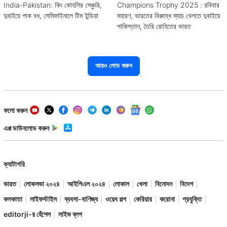
India-Pakistan: কিং কোহলির সেঞ্চুরি,
Champions Trophy 2025 : রবিবার
দুবাইয়ে পাক বধ, সেমিফাইনালে টিম ইন্ডিয়া
মহারণ, ভারতের বিরুদ্ধে ম্যাচ খেলতে দুবাইয়ে
পাকিস্তান, তৈরি রোহিতের ভারত
আরও লোড করুন
ফলো করুন
এপ্প ডাউনলোড করুন
ক্যাটাগরি
ভারত
লোকসভা ২০২৪
আইপিএল ২০২৪
লোকাল
খেলা
বিনোদন
বিদেশ
কলকাতা
লাইফস্টাইল
ব্যবসা-বাণিজ্য
ওয়েব গল্প
কেরিয়ার
করোনা
প্রযুক্তি
editorji-র হেঁশেল
লাইভ ব্লগ