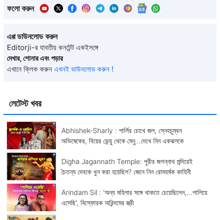
ফলো করুন
এপ্প ডাউনলোড করুন
Editorji-র যাবতীয় কনটেন্ট একইসঙ্গে
দেখার, শোনার এবং পড়ার
এখানে ক্লিক করুন
এখনই ডাউনলোড করুন !
লেটেস্ট খবর
Abhishek-Sharly : শার্লির চোখে জল, স্নেহচুম্বন
অভিষেকের, বিয়ের ভেন্য়ু থেকে মেনু...দেখে নিন একঝলকে
Digha Jagannath Temple: পুরীর জগন্নাথ মন্দিরেই
চৈতন্য দেবকে খুন করা হয়েছিল? জেনে নিন রোমহর্ষক কাহিনী
Arindam Sil : 'অন্য মহিলার সঙ্গে থাকতে চেয়েছিলেন,...পালিয়ে
এসেছি', বিস্ফোরক অরিন্দমের স্ত্রী