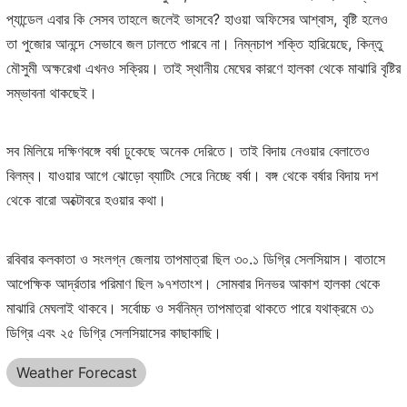
প্যান্ডেল এবার কি সেসব তাহলে জলেই ভাসবে? হাওয়া অফিসের আশ্বাস, বৃষ্টি হলেও
তা পুজোর আনন্দে সেভাবে জল ঢালতে পারবে না। নিম্নচাপ শক্তি হারিয়েছে, কিন্তু
মৌসুমী অক্ষরেখা এখনও সক্রিয়। তাই স্থানীয় মেঘের কারণে হালকা থেকে মাঝারি বৃষ্টির
সম্ভাবনা থাকছেই।
সব মিলিয়ে দক্ষিণবঙ্গে বর্ষা ঢুকেছে অনেক দেরিতে। তাই বিদায় নেওয়ার বেলাতেও
বিলম্ব। যাওয়ার আগে ঝোড়ো ব্যাটিং সেরে নিচ্ছে বর্ষা। বঙ্গ থেকে বর্ষার বিদায় দশ
থেকে বারো অক্টোবরে হওয়ার কথা।
রবিবার কলকাতা ও সংলগ্ন জেলায় তাপমাত্রা ছিল ৩০.১ ডিগ্রি সেলসিয়াস। বাতাসে
আপেক্ষিক আর্দ্রতার পরিমাণ ছিল ৯৭শতাংশ। সোমবার দিনভর আকাশ হালকা থেকে
মাঝারি মেঘলাই থাকবে। সর্বোচ্চ ও সর্বনিম্ন তাপমাত্রা থাকতে পারে যথাক্রমে ৩১
ডিগ্রি এবং ২৫ ডিগ্রি সেলসিয়াসের কাছাকাছি।
Weather Forecast