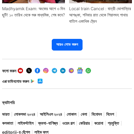
Madhyamik Exam: অংকের আগে ৩ দিন
Local train Cancel : যাত্রী ভোগান্তির
ছুটি! ১০ তারিখ থেকে শুরু মাধ্যমিক, শেষ কবে?
আশঙ্কা, শনিবার রাত থেকে শিয়ালদহ শাখায়
বাতিল একাধিক ট্রেন
আরও লোড করুন
ফলো করুন
এপ্প ডাউনলোড করুন
ক্যাটাগরি
ভারত
লোকসভা ২০২৪
আইপিএল ২০২৪
লোকাল
খেলা
বিনোদন
বিদেশ
কলকাতা
লাইফস্টাইল
ব্যবসা-বাণিজ্য
ওয়েব গল্প
কেরিয়ার
করোনা
প্রযুক্তি
editorji-র হেঁশেল
লাইভ ব্লগ