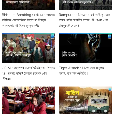
Birbhum Bombing : কেষ্ট বনাম কাজলের
Rampurhat News : ফাটলে উড়ে যেতে
ঘনিষ্ঠদের বোমাবাজিতে উত্তপ্ত বীরভূম,
পারত গোটা তারাপীঠ চত্বর, কী পাওয়া গেল
কাঁকরতলায় পা উড়ল তৃণমূল কর্মীর
রামপুরহাট থেকে ?
CPIM : বাহাত্তর ঘণ্টার বৈঠকই সার, উত্তর
Tiger Attack : Live বাঘে-মানুষের
২৪ পরগনায় কমিটি তৈরিতে হিমশিম খেল
লড়াই, হাড় হিম মৈপীঠের !
সিপিএম