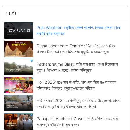
এর পর
Pujo Weather: চতুর্থীতে মেঘলা আকাশ, দিনভর হালকা থেকে
মাঝারি বৃষ্টির সম্ভাবনা
Digha Jagannath Temple : চিনা বাতির রোশনাইয়ে
ঝলমলে দিঘা, জগন্নাথ মন্দিরে শেষ মুহূর্তের সাজসজ্জা তুঙ্গে
Patharpratima Blast: বাজি কারখানায় পরপর বিস্ফোরণ,
মৃত্যু ৪ শিশু-সহ ৮ জনের, আটক অভিযুক্ত
Holi 2025: রঙে হবে না ক্ষতি, শাক-ফুল দিয়ে রঙ বানাচ্ছেন
হর্টিকালচার বিভাগের পড়ুয়ারা-গ্রামের মহিলারা
HS Exam 2025 : মেদিনীপুর, কোচবিহারে উত্তেজনা, ছাত্র
ধর্মঘটের মধ্যেই রাজ্যে উচ্চ-মাধ্যমিকের পরীক্ষা
Panagarh Accident Case : ‘পালিয়ে ছিলাম ভয় পেয়ে’,
পানাগড়ের ঘটনায় দাবি ধৃত বাবলুর