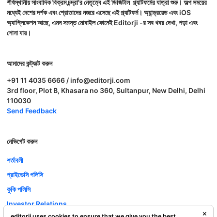
শীর্ষস্থানীয় সাংবাদিক বিক্রম চন্দ্রা'র নেতৃত্বে এই ডিজিটাল প্ল্যাটফর্মের যাত্রা শুরু। অল্প সময়ের
মধ্যেই দেশের দর্শক এবং শ্রোতাদের নজরে এসেছে এই প্ল্যাটফর্ম। অ্যান্ড্রয়েড এবং iOS
অ্যাপ্লিকেশন আছে, এমন সমস্ত মোবাইল ফোনেই Editorji -র সব খবর দেখা, পড়া এবং
শোনা যায়।
আমাদের কন্ট্যাক্ট করুন
+91 11 4035 6666 / info@editorji.com
3rd floor, Plot B, Khasara no 360, Sultanpur, New Delhi, Delhi
110030
Send Feedback
নেভিগেট করুন
শর্তাবলী
প্রাইভেসি পলিসি
কুকি পলিসি
Investor Relations
editorji uses cookies to ensure that we give you the best