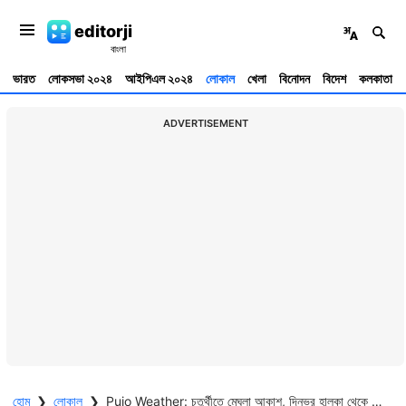
editorji
ভারত
লোকসভা ২০২৪
আইপিএল ২০২৪
লোকাল
খেলা
বিনোদন
বিদেশ
কলকাতা
ADVERTISEMENT
হোম
❯
লোকাল
❯
Pujo Weather: চতুর্থীতে মেঘলা আকাশ, দিনভর হালকা থেকে মাঝারি বৃষ্টির সম্ভাবনা