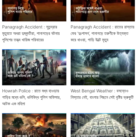
Panagragh Accident : সুতন্দ্রার
Panagragh Accident : রাতের রাস্তায়
মৃত্যুতে অধরা দুষ্কৃতীরা, পানাগড়ের ঘটনায়
ফের ‘দুঃশাসন’, পানাগড়ে তরুণীকে উত্যক্ত
পুলিশের তত্ত্ব খারিজ পরিবারের
করে ধাওয়া, গাড়ি উল্টে মৃত্যু
Howrah Police : রাতে মধ্য হাওড়ায়
West Bengal Weather : বসন্তেও
গাড়ির মধ্যে গুলি, গুলিবিদ্ধ পুলিশ অফিসার,
নিস্তার নেই, বাংলার পিছনে সেই বৃষ্টির ভ্রুকুটি
আটক এক মহিলা