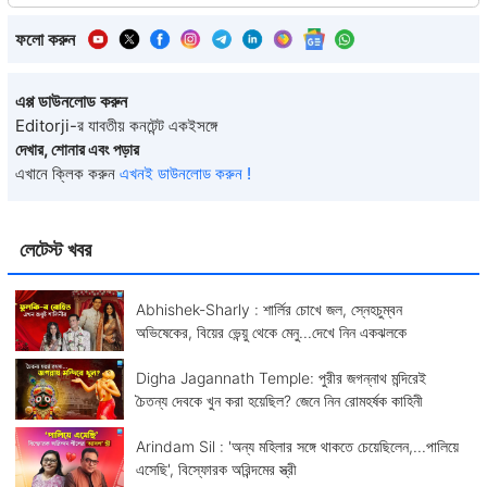
ফলো করুন
এপ্প ডাউনলোড করুন
Editorji-র যাবতীয় কনটেন্ট একইসঙ্গে
দেখার, শোনার এবং পড়ার
এখানে ক্লিক করুন
এখনই ডাউনলোড করুন !
লেটেস্ট খবর
Abhishek-Sharly : শার্লির চোখে জল, স্নেহচুম্বন
অভিষেকের, বিয়ের ভেন্য়ু থেকে মেনু...দেখে নিন একঝলকে
Digha Jagannath Temple: পুরীর জগন্নাথ মন্দিরেই
চৈতন্য দেবকে খুন করা হয়েছিল? জেনে নিন রোমহর্ষক কাহিনী
Arindam Sil : 'অন্য মহিলার সঙ্গে থাকতে চেয়েছিলেন,...পালিয়ে
এসেছি', বিস্ফোরক অরিন্দমের স্ত্রী