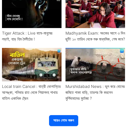
Tiger Attack : Live বাঘে-মানুষের
Madhyamik Exam: অংকের আগে ৩ দিন
লড়াই, হাড় হিম মৈপীঠের !
ছুটি! ১০ তারিখ থেকে শুরু মাধ্যমিক, শেষ কবে?
Local train Cancel : যাত্রী ভোগান্তির
Murshidabad News : ভুল করে বোনের
আশঙ্কা, শনিবার রাত থেকে শিয়ালদহ শাখায়
জমিতে পাকা বাড়ি, তারপর কি করলেন
বাতিল একাধিক ট্রেন
মুর্শিদাবাদের মুর্তাজা ?
আরও লোড করুন