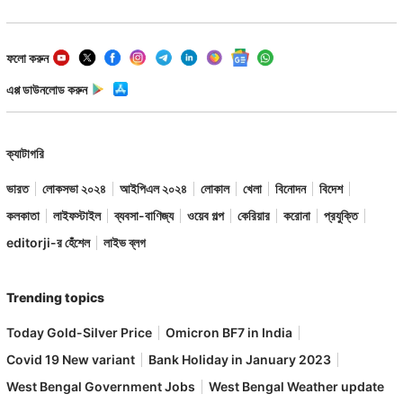
ফলো করুন
এপ্প ডাউনলোড করুন
ক্যাটাগরি
ভারত
লোকসভা ২০২৪
আইপিএল ২০২৪
লোকাল
খেলা
বিনোদন
বিদেশ
কলকাতা
লাইফস্টাইল
ব্যবসা-বাণিজ্য
ওয়েব গল্প
কেরিয়ার
করোনা
প্রযুক্তি
editorji-র হেঁশেল
লাইভ ব্লগ
Trending topics
Today Gold-Silver Price
Omicron BF7 in India
Covid 19 New variant
Bank Holiday in January 2023
West Bengal Government Jobs
West Bengal Weather update