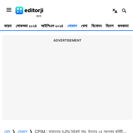
editorji
ভারত
লোকসভা ২০২৪
আইপিএল ২০২৪
লোকাল
খেলা
বিনোদন
বিদেশ
কলকাতা
ADVERTISEMENT
হোম
❯
লোকাল
❯
CPIM : বাহাত্তর ঘণ্টার বৈঠকই সার, উত্তর ২৪ পরগনায় কমিটি তৈরিতে হিমশিম খেল সিপিএম