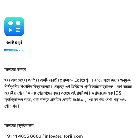
editorji
আমাদের সম্পর্কে
খবর এবং তথ্যের জনপ্রিয় একটি ভারতীয় প্ল্যাটফর্ম- Editorji । ২০১৮ সালে দেশের অন্যতম
শীর্ষস্থানীয় সাংবাদিক বিক্রম চন্দ্রা'র নেতৃত্বে এই ডিজিটাল প্ল্যাটফর্মের যাত্রা শুরু। অল্প সময়ের
মধ্যেই দেশের দর্শক এবং শ্রোতাদের নজরে এসেছে এই প্ল্যাটফর্ম। অ্যান্ড্রয়েড এবং iOS
অ্যাপ্লিকেশন আছে, এমন সমস্ত মোবাইল ফোনেই Editorji -র সব খবর দেখা, পড়া এবং
শোনা যায়।
আমাদের কন্ট্যাক্ট করুন
+91 11 4035 6666 / info@editorji.com