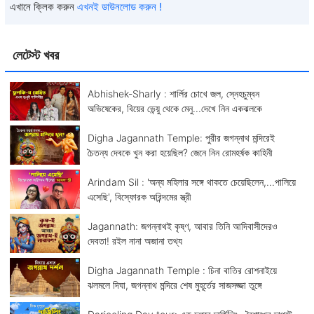
এখানে ক্লিক করুন
এখনই ডাউনলোড করুন !
লেটেস্ট খবর
Abhishek-Sharly : শার্লির চোখে জল, স্নেহচুম্বন
অভিষেকের, বিয়ের ভেন্য়ু থেকে মেনু...দেখে নিন একঝলকে
Digha Jagannath Temple: পুরীর জগন্নাথ মন্দিরেই
চৈতন্য দেবকে খুন করা হয়েছিল? জেনে নিন রোমহর্ষক কাহিনী
Arindam Sil : 'অন্য মহিলার সঙ্গে থাকতে চেয়েছিলেন,...পালিয়ে
এসেছি', বিস্ফোরক অরিন্দমের স্ত্রী
Jagannath: জগন্নাথই কৃষ্ণ, আবার তিনি আদিবাসীদেরও
দেবতা! রইল নানা অজানা তথ্য
Digha Jagannath Temple : চিনা বাতির রোশনাইয়ে
ঝলমলে দিঘা, জগন্নাথ মন্দিরে শেষ মুহূর্তের সাজসজ্জা তুঙ্গে