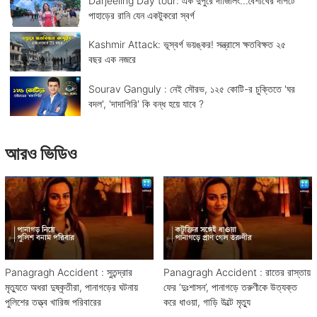
Darjeeling Day tour: এক দুপুরে দার্জিলিং...বৈশাখের দাপটে
পাহাড়ের রানি যেন একটুকরো স্বর্গ
Kashmir Attack: ভূস্বর্গ ভয়ঙ্কর! সন্ত্রাসে ক্ষতবিক্ষত ২৫
বছর এক নজরে
Sourav Ganguly : নেই সৌরভ, ১২৫ কোটি-র চুক্তিতে 'ঘর
বদল', 'দাদাগিরি' কি বন্ধ হয়ে যাবে ?
আরও ভিডিও
Panagragh Accident : সুতন্দ্রার
Panagragh Accident : রাতের রাস্তায়
মৃত্যুতে অধরা দুষ্কৃতীরা, পানাগড়ের ঘটনায়
ফের ‘দুঃশাসন’, পানাগড়ে তরুণীকে উত্যক্ত
পুলিশের তত্ত্ব খারিজ পরিবারের
করে ধাওয়া, গাড়ি উল্টে মৃত্যু