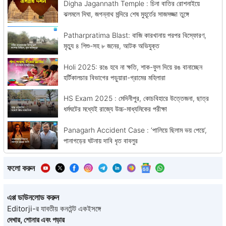
Digha Jagannath Temple : চিনা বাতির রোশনাইয়ে
ঝলমলে দিঘা, জগন্নাথ মন্দিরে শেষ মুহূর্তের সাজসজ্জা তুঙ্গে
Patharpratima Blast: বাজি কারখানায় পরপর বিস্ফোরণ,
মৃত্যু ৪ শিশু-সহ ৮ জনের, আটক অভিযুক্ত
Holi 2025: রঙে হবে না ক্ষতি, শাক-ফুল দিয়ে রঙ বানাচ্ছেন
হর্টিকালচার বিভাগের পড়ুয়ারা-গ্রামের মহিলারা
HS Exam 2025 : মেদিনীপুর, কোচবিহারে উত্তেজনা, ছাত্র
ধর্মঘটের মধ্যেই রাজ্যে উচ্চ-মাধ্যমিকের পরীক্ষা
Panagarh Accident Case : ‘পালিয়ে ছিলাম ভয় পেয়ে’,
পানাগড়ের ঘটনায় দাবি ধৃত বাবলুর
ফলো করুন
এপ্প ডাউনলোড করুন
Editorji-র যাবতীয় কনটেন্ট একইসঙ্গে
দেখার, শোনার এবং পড়ার