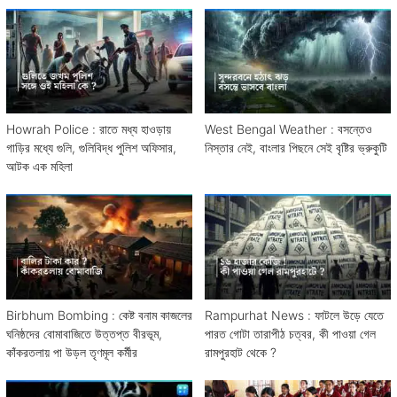
Howrah Police : রাতে মধ্য হাওড়ায়
West Bengal Weather : বসন্তেও
গাড়ির মধ্যে গুলি, গুলিবিদ্ধ পুলিশ অফিসার,
নিস্তার নেই, বাংলার পিছনে সেই বৃষ্টির ভ্রুকুটি
আটক এক মহিলা
Birbhum Bombing : কেষ্ট বনাম কাজলের
Rampurhat News : ফাটলে উড়ে যেতে
ঘনিষ্ঠদের বোমাবাজিতে উত্তপ্ত বীরভূম,
পারত গোটা তারাপীঠ চত্বর, কী পাওয়া গেল
কাঁকরতলায় পা উড়ল তৃণমূল কর্মীর
রামপুরহাট থেকে ?