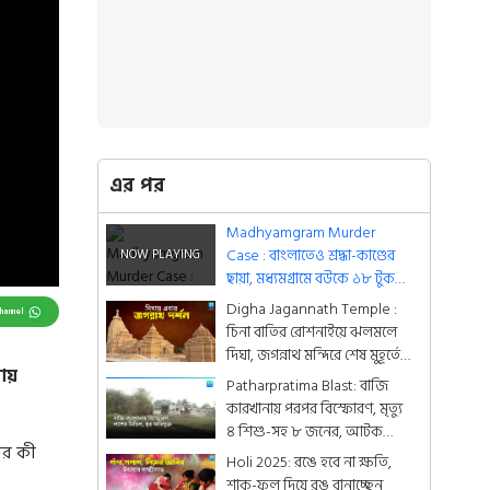
এর পর
Madhyamgram Murder
Case : বাংলাতেও শ্রদ্ধা-কাণ্ডের
ছায়া, মধ্যমগ্রামে বউকে ১৮ টুকরো
করে খালে ভাসাল স্বামী
Digha Jagannath Temple :
Channel
চিনা বাতির রোশনাইয়ে ঝলমলে
দিঘা, জগন্নাথ মন্দিরে শেষ মুহূর্তের
নায়
সাজসজ্জা তুঙ্গে
Patharpratima Blast: বাজি
কারখানায় পরপর বিস্ফোরণ, মৃত্যু
৪ শিশু-সহ ৮ জনের, আটক
পর কী
অভিযুক্ত
Holi 2025: রঙে হবে না ক্ষতি,
শাক-ফুল দিয়ে রঙ বানাচ্ছেন