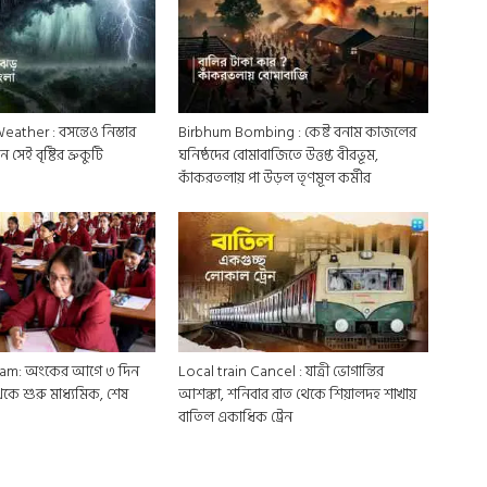
ther : বসন্তেও নিস্তার
Birbhum Bombing : কেষ্ট বনাম কাজলের
সেই বৃষ্টির ভ্রুকুটি
ঘনিষ্ঠদের বোমাবাজিতে উত্তপ্ত বীরভূম,
কাঁকরতলায় পা উড়ল তৃণমূল কর্মীর
am: অংকের আগে ৩ দিন
Local train Cancel : যাত্রী ভোগান্তির
েকে শুরু মাধ্যমিক, শেষ
আশঙ্কা, শনিবার রাত থেকে শিয়ালদহ শাখায়
বাতিল একাধিক ট্রেন