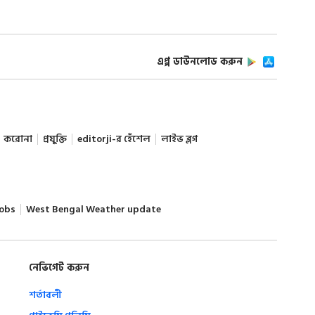
এপ্প ডাউনলোড করুন
করোনা
প্রযুক্তি
editorji-র হেঁশেল
লাইভ ব্লগ
obs
West Bengal Weather update
নেভিগেট করুন
শর্তাবলী