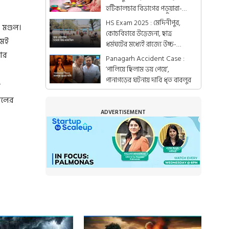
হর্টিকালচার বিভাগের পড়ুয়ারা-
গ্রামের মহিলারা
HS Exam 2025 : মেদিনীপুর,
 মণ্ডল।
কোচবিহারে উত্তেজনা, ছাত্র
মেই
ধর্মঘটের মধ্যেই রাজ্যে উচ্চ-
ধার
মাধ্যমিকের পরীক্ষা
Panagarh Accident Case :
‘পালিয়ে ছিলাম ভয় পেয়ে’,
পানাগড়ের ঘটনায় দাবি ধৃত বাবলুর
র
ালের
ADVERTISEMENT