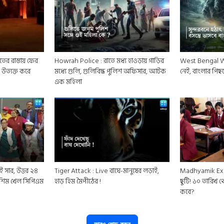
ের রাস্তায় ফের
Howrah Police : রাতে মধ্য হাওড়ায় গাড়ির
West Bengal Wea
 উত্যক্ত করে
মধ্যে গুলি, গুলিবিদ্ধ পুলিশ অফিসার, আটক
নেই, বাংলার পিছনে 
এক মহিলা
ই সার, উত্তর ২৪
Tiger Attack : Live বাঘে-মানুষের লড়াই,
Madhyamik Ex
মশিম খেল সিপিএম
হাড় হিম মৈপীঠের !
ছুটি! ১০ তারিখ থ
কবে?