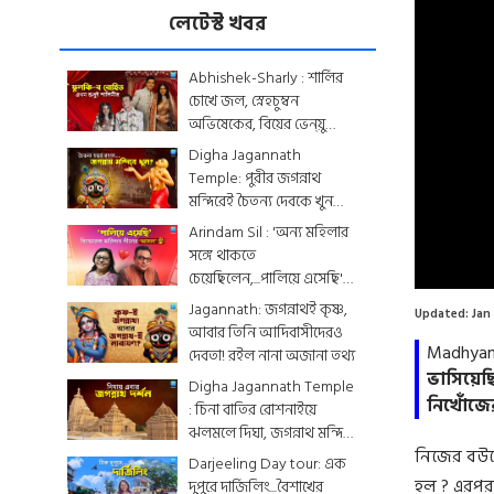
লেটেস্ট খবর
Abhishek-Sharly : শার্লির
চোখে জল, স্নেহচুম্বন
অভিষেকের, বিয়ের ভেন্য়ু
থেকে মেনু...দেখে নিন
Digha Jagannath
একঝলকে
Temple: পুরীর জগন্নাথ
মন্দিরেই চৈতন্য দেবকে খুন
করা হয়েছিল? জেনে নিন
Arindam Sil : 'অন্য মহিলার
রোমহর্ষক কাহিনী
সঙ্গে থাকতে
Loaded
:
0.00%
চেয়েছিলেন,...পালিয়ে এসেছি',
বিস্ফোরক অরিন্দমের স্ত্রী
Jagannath: জগন্নাথই কৃষ্ণ,
Updated:
Jan
আবার তিনি আদিবাসীদেরও
Madhyam
দেবতা! রইল নানা অজানা তথ্য
ভাসিয়েছি
Digha Jagannath Temple
নিখোঁজে
: চিনা বাতির রোশনাইয়ে
ঝলমলে দিঘা, জগন্নাথ মন্দিরে
নিজের বউক
শেষ মুহূর্তের সাজসজ্জা তুঙ্গে
Darjeeling Day tour: এক
হল ? এরপর 
দুপুরে দার্জিলিং...বৈশাখের