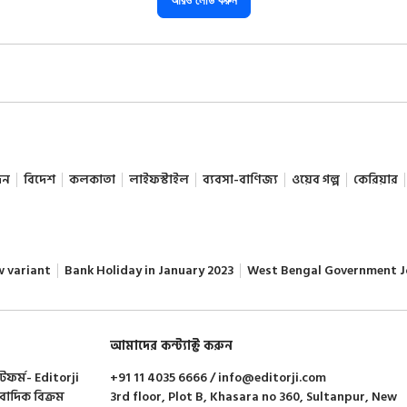
আরও লোড করুন
দন
বিদেশ
কলকাতা
লাইফস্টাইল
ব্যবসা-বাণিজ্য
ওয়েব গল্প
কেরিয়ার
w variant
Bank Holiday in January 2023
West Bengal Government J
আমাদের কন্ট্যাক্ট করুন
াটফর্ম- Editorji
+91 11 4035 6666 / info@editorji.com
ংবাদিক বিক্রম
3rd floor, Plot B, Khasara no 360, Sultanpur, New