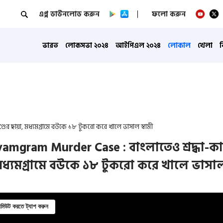
এপ্প ডাউনলোড করুন
ফলো করুন
ভারত
লোকসভা ২০২৪
আইপিএল ২০২৪
লোকাল
খেলা
ের ছায়া, মধ্যমগ্রামে বউকে ১৮ টুকরো করে খালে ভাসাল স্বামী
mgram Murder Case : বাংলাতেও শ্রদ্ধা-কাণ
মধ্যমগ্রামে বউকে ১৮ টুকরো করে খালে ভাসা
িউট করতে ট্যাপ করুন