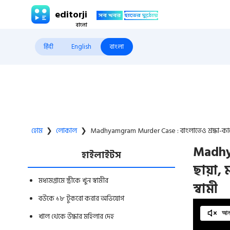
editorji
हिंदी
English
বাংলা
হোম
❯
লোকাল
❯
Madhyamgram Murder Case : বাংলাতেও শ্রদ্ধা-কাণ্ড
Madhya
হাইলাইটস
ছায়া, 
মধ্যমগ্রামে স্ত্রীকে খুন স্বামীর
স্বামী
বউকে ১৮ টুকরো করার অভিযোগ
আনম
খাল থেকে উদ্ধার মহিলার দেহ