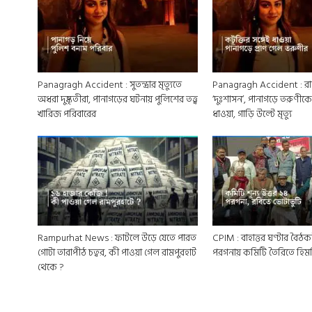
Panagragh Accident : সুতন্দ্রার মৃত্যুতে
Panagragh Accident : রাত
অধরা দুষ্কৃতীরা, পানাগড়ের ঘটনায় পুলিশের তত্ত্ব
‘দুঃশাসন’, পানাগড়ে তরুণীকে
খারিজ পরিবারের
ধাওয়া, গাড়ি উল্টে মৃত্যু
Rampurhat News : ফাটলে উড়ে যেতে পারত
CPIM : বাহাত্তর ঘণ্টার বৈঠক
গোটা তারাপীঠ চত্বর, কী পাওয়া গেল রামপুরহাট
পরগনায় কমিটি তৈরিতে হি
থেকে ?