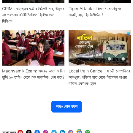
CPIM : বাহাত্তর ঘণ্টার বৈঠকই সার, উত্তর
Tiger Attack : Live বাঘে-মানুষের
২৪ পরগনায় কমিটি তৈরিতে হিমশিম খেল
লড়াই, হাড় হিম মৈপীঠের !
সিপিএম
Madhyamik Exam: অংকের আগে ৩ দিন
Local train Cancel : যাত্রী ভোগান্তির
ছুটি! ১০ তারিখ থেকে শুরু মাধ্যমিক, শেষ কবে?
আশঙ্কা, শনিবার রাত থেকে শিয়ালদহ শাখায়
বাতিল একাধিক ট্রেন
আরও লোড করুন
ফলো করুন