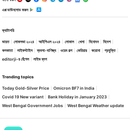
এপ্প ডাউনলোড করুন
ক্যাটাগরি
ভারত
লোকসভা ২০২৪
আইপিএল ২০২৪
লোকাল
খেলা
বিনোদন
বিদেশ
কলকাতা
লাইফস্টাইল
ব্যবসা-বাণিজ্য
ওয়েব গল্প
কেরিয়ার
করোনা
প্রযুক্তি
editorji-র হেঁশেল
লাইভ ব্লগ
Trending topics
Today Gold-Silver Price
Omicron BF7 in India
Covid 19 New variant
Bank Holiday in January 2023
West Bengal Government Jobs
West Bengal Weather update