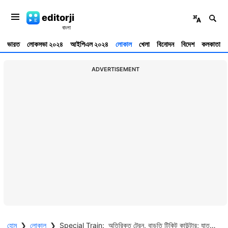
editorji
ভারত
লোকসভা ২০২৪
আইপিএল ২০২৪
লোকাল
খেলা
বিনোদন
বিদেশ
কলকাতা
ADVERTISEMENT
হোম
❯
লোকাল
❯
Special Train: অতিরিক্ত ট্রেন, বাড়তি টিকিট কাউন্টার; যাত্রী সুবিধার্থে একাধিক পদক্ষেপ পূর্ব রেলের