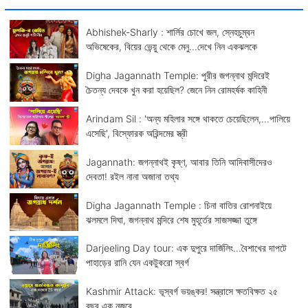
Abhishek-Sharly : শার্লির চোখে জল, স্নেহচুম্বন
অভিষেকের, বিয়ের ভেন্য়ু থেকে মেনু...দেখে নিন একঝলকে
Digha Jagannath Temple: পুরীর জগন্নাথ মন্দিরেই
চৈতন্য দেবকে খুন করা হয়েছিল? জেনে নিন রোমহর্ষক কাহিনী
Arindam Sil : 'অন্য মহিলার সঙ্গে থাকতে চেয়েছিলেন,...পালিয়ে
এসেছি', বিস্ফোরক অরিন্দমের স্ত্রী
Jagannath: জগন্নাথই কৃষ্ণ, আবার তিনি আদিবাসীদেরও
দেবতা! রইল নানা অজানা তথ্য
Digha Jagannath Temple : চিনা বাতির রোশনাইয়ে
ঝলমলে দিঘা, জগন্নাথ মন্দিরে শেষ মুহূর্তের সাজসজ্জা তুঙ্গে
Darjeeling Day tour: এক দুপুরে দার্জিলিং...বৈশাখের দাপটে
পাহাড়ের রানি যেন একটুকরো স্বর্গ
Kashmir Attack: ভূস্বর্গ ভয়ঙ্কর! সন্ত্রাসে ক্ষতবিক্ষত ২৫
বছর এক নজরে