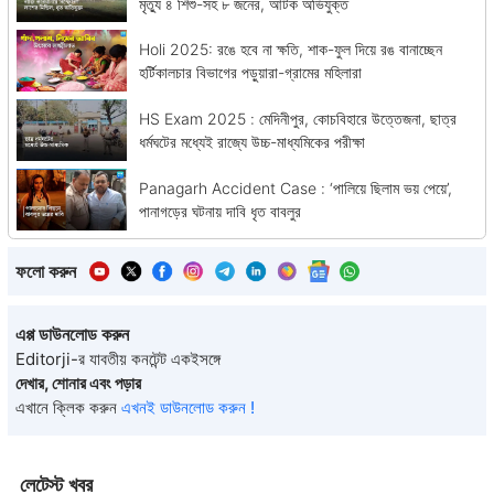
মৃত্যু ৪ শিশু-সহ ৮ জনের, আটক অভিযুক্ত
Holi 2025: রঙে হবে না ক্ষতি, শাক-ফুল দিয়ে রঙ বানাচ্ছেন
হর্টিকালচার বিভাগের পড়ুয়ারা-গ্রামের মহিলারা
HS Exam 2025 : মেদিনীপুর, কোচবিহারে উত্তেজনা, ছাত্র
ধর্মঘটের মধ্যেই রাজ্যে উচ্চ-মাধ্যমিকের পরীক্ষা
Panagarh Accident Case : ‘পালিয়ে ছিলাম ভয় পেয়ে’,
পানাগড়ের ঘটনায় দাবি ধৃত বাবলুর
ফলো করুন
এপ্প ডাউনলোড করুন
Editorji-র যাবতীয় কনটেন্ট একইসঙ্গে
দেখার, শোনার এবং পড়ার
এখানে ক্লিক করুন
এখনই ডাউনলোড করুন !
লেটেস্ট খবর