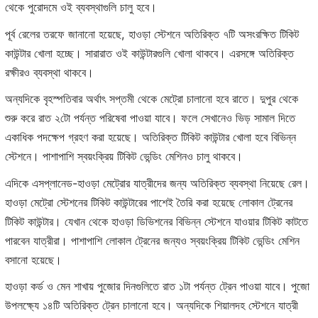
থেকে পুরোদমে ওই ব্যবস্থাগুলি চালু হবে।
পূর্ব রেলের তরফে জানানো হয়েছে, হাওড়া স্টেশনে অতিরিক্ত ৭টি অসংরক্ষিত টিকিট
কাউন্টার খোলা হচ্ছে। সারারাত ওই কাউন্টারগুলি খোলা থাকবে। এরসঙ্গে অতিরিক্ত
রক্ষীরও ব্যবস্থা থাকবে।
অন্যদিকে বৃহস্পতিবার অর্থাৎ সপ্তমী থেকে মেট্রো চালানো হবে রাতে। দুপুর থেকে
শুরু করে রাত ২টো পর্যন্ত পরিষেবা পাওয়া যাবে। ফলে সেখানেও ভিড় সামাল দিতে
একাধিক পদক্ষেপ গ্রহণ করা হয়েছে। অতিরিক্ত টিকিট কাউন্টার খোলা হবে বিভিন্ন
স্টেশনে। পাশাপাশি স্বয়ংক্রিয় টিকিট ভেন্ডিং মেশিনও চালু থাকবে।
এদিকে এসপ্লানেড-হাওড়া মেট্রোর যাত্রীদের জন্য অতিরিক্ত ব্যবস্থা নিয়েছে রেল।
হাওড়া মেট্রো স্টেশনের টিকিট কাউন্টারের পাশেই তৈরি করা হয়েছে লোকাল ট্রেনের
টিকিট কাউন্টার। যেখান থেকে হাওড়া ডিভিশনের বিভিন্ন স্টেশনে যাওয়ার টিকিট কাটতে
পারবেন যাত্রীরা। পাশাপাশি লোকাল ট্রেনের জন্যও স্বয়ংক্রিয় টিকিট ভেন্ডিং মেশিন
বসানো হয়েছে।
হাওড়া কর্ড ও মেন শাখায় পুজোর দিনগুলিতে রাত ১টা পর্যন্ত ট্রেন পাওয়া যাবে। পুজো
উপলক্ষ্যে ১৪টি অতিরিক্ত ট্রেন চালানো হবে। অন্যদিকে শিয়ালদহ স্টেশনে যাত্রী