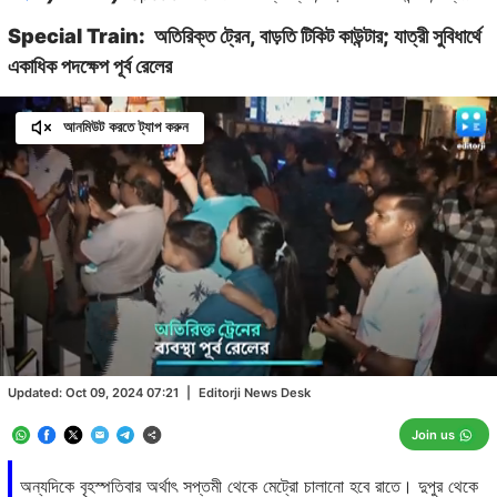
Special Train: অতিরিক্ত ট্রেন, বাড়তি টিকিট কাউন্টার; যাত্রী সুবিধার্থে
একাধিক পদক্ষেপ পূর্ব রেলের
আনমিউট করতে ট্যাপ করুন
Loaded
:
43.87%
/
Unmute
Updated:
Oct 09, 2024 07:21
|
Editorji News Desk
Join us
অন্যদিকে বৃহস্পতিবার অর্থাৎ সপ্তমী থেকে মেট্রো চালানো হবে রাতে। দুপুর থেকে