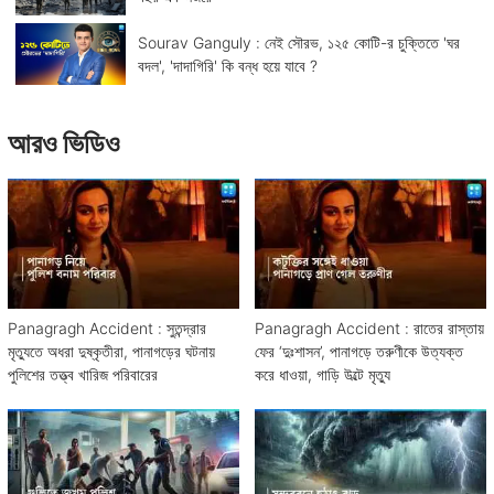
Sourav Ganguly : নেই সৌরভ, ১২৫ কোটি-র চুক্তিতে 'ঘর
বদল', 'দাদাগিরি' কি বন্ধ হয়ে যাবে ?
আরও ভিডিও
Panagragh Accident : সুতন্দ্রার
Panagragh Accident : রাতের রাস্তায়
মৃত্যুতে অধরা দুষ্কৃতীরা, পানাগড়ের ঘটনায়
ফের ‘দুঃশাসন’, পানাগড়ে তরুণীকে উত্যক্ত
পুলিশের তত্ত্ব খারিজ পরিবারের
করে ধাওয়া, গাড়ি উল্টে মৃত্যু