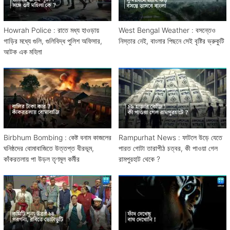
Howrah Police : রাতে মধ্য হাওড়ায়
West Bengal Weather : বসন্তেও
গাড়ির মধ্যে গুলি, গুলিবিদ্ধ পুলিশ অফিসার,
নিস্তার নেই, বাংলার পিছনে সেই বৃষ্টির ভ্রুকুটি
আটক এক মহিলা
Birbhum Bombing : কেষ্ট বনাম কাজলের
Rampurhat News : ফাটলে উড়ে যেতে
ঘনিষ্ঠদের বোমাবাজিতে উত্তপ্ত বীরভূম,
পারত গোটা তারাপীঠ চত্বর, কী পাওয়া গেল
কাঁকরতলায় পা উড়ল তৃণমূল কর্মীর
রামপুরহাট থেকে ?