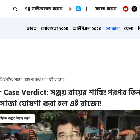
এপ্প ডাউনলোড করুন
ফলো করুন
ভারত
লোকসভা ২০২৪
আইপিএল ২০২৪
লোকাল
খেলা
টে ফাঁসির সাজা ঘোষণা করা হল এই রাজ্যে!
 Case Verdict: সঞ্জয় রায়ের শাস্তি! পরপর তি
 সাজা ঘোষণা করা হল এই রাজ্যে!
িউট করতে ট্যাপ করুন