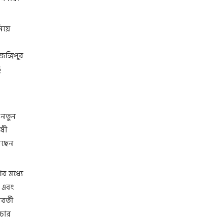
িয়ে
ঙ্গিপুর
ু
 নতুন
োষী
়েছেন
র মধ্যে
 এবং
র্তী
িচার