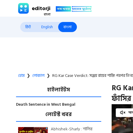
editorji
हिंदी
English
বাংলা
হোম
❯
লোকাল
❯
RG Kar Case Verdict: সঞ্জয় রায়ের শাস্তি! পরপর তিন
RG Kar
হাইলাইটস
ফাঁসির
Death Sentence in West Bengal
লেটেস্ট খবর
আনম
Abhishek-Sharly : শার্লির