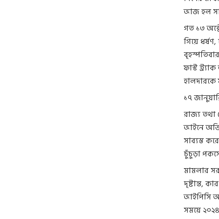
আজ হল সা
গত ১৩ অক্
গিয়ে ধর্ষণ
বৃহস্পতিবা
ফাস্ট ট্র্য
হালদারকে 
১৭ জানুয়ার
রাজ্য তথা 
আইনে অভিযো
সাব্যস্ত ক
চুঁচুড়া পক
মামলার সরক
দৃষ্টান্ত,
আইপিসি অন
সময়ে ২০২৪