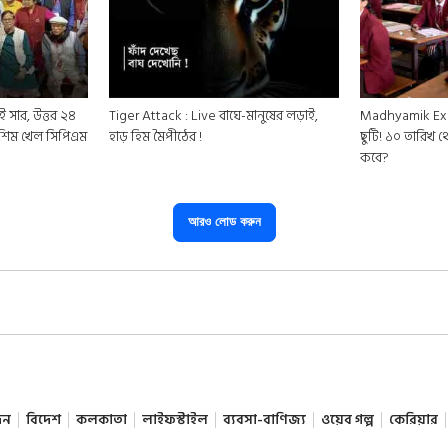
ই সার, উত্তর ২৪
Tiger Attack : Live বাঘে-মানুষের লড়াই,
Madhyamik Ex
মশিম খেল সিপিএম
হাড় হিম মৈপীঠের !
ছুটি! ১০ তারিখ থ
কবে?
আরও লোড করুন
দন
বিদেশ
কলকাতা
লাইফস্টাইল
ব্যবসা-বাণিজ্য
ওয়েব গল্প
কেরিয়ার