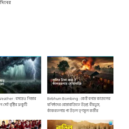
৪ দিনের
ther : বসন্তেও নিস্তার
Birbhum Bombing : কেষ্ট বনাম কাজলের
সেই বৃষ্টির ভ্রুকুটি
ঘনিষ্ঠদের বোমাবাজিতে উত্তপ্ত বীরভূম,
কাঁকরতলায় পা উড়ল তৃণমূল কর্মীর