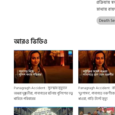
প্রক্রিয়ায
মাথায় রায
Death Se
আরও ভিডিও
Panagragh Accident : সুতন্দ্রার মৃত্যুতে
Panagragh Accident : রাত
অধরা দুষ্কৃতীরা, পানাগড়ের ঘটনায় পুলিশের তত্ত্ব
‘দুঃশাসন’, পানাগড়ে তরুণীকে
খারিজ পরিবারের
ধাওয়া, গাড়ি উল্টে মৃত্যু