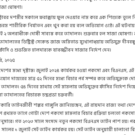
জা ঘোষণা।
টোবর দশমীর সকালে ফরাক্কায় ফুল দেওয়ার নাম করে এক শিশুকে তুলে ন
, চরম শারীরিক নির্যাতন এবং খুন করা হয় বলে অভিযোগ ওঠে। এই ঘটনায়
রই ২ অপরাধীকে দোষী সাব্যস্ত করে আদালত। শুক্রবার হল সাজা ঘোষণা। জ
াক আদালতের ডিস্ট্রিক্ট সেকেন্ড জাজ অমিতাভ মুখোপাধ্য়ায় অভিযুক্ত দীনবন্ধ
ফাঁসি ও শুভজিত হালদারকে যাবজ্জীবন সাজার নির্দেশ দেন।
ি, ২০২৫
দেশের মধ্যে দৃষ্টান্ত। জুলাই ২০২৪ কার্যকর হওয়া পকসো এবং বিএনএস, এই
গ দায়েরের মাত্র ৫২ দিনের মধ্যে বিচার পর্ব সম্পন্ন করে অভিযুক্তকে দ
রে আদালত। ৫৪ দিনের মাথায় সেই মামলায় অভিযুক্তের ফাঁসির নির্দেশ দিয
সো আদালতের বিচারক চন্দ্রপ্রভা চক্রবর্তী।
ারি আইনজীবী শঙ্কর গাঙ্গুলি জানিয়েছেন, এই রায়দান রাজ্য তথা দেশে
 কারণ প্রথমত আগে গোটা দেশে পকসো মামলার বিচার প্রক্রিয়া চলতো পকসো
ুসারে। গত ২০২৩ সালে সংসদে নতুন পকসো বিএনএস আইন পাশ হয়। পরব
 সালের ১ জুলাই সেই আইন কার্যকর হয়। সেই আইন অনুযায়ী চালানো ব