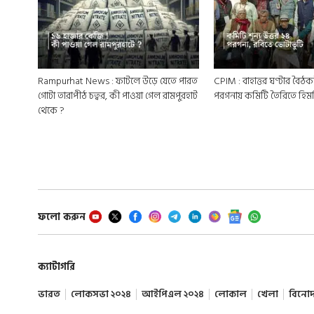
Rampurhat News : ফাটলে উড়ে যেতে পারত
CPIM : বাহাত্তর ঘণ্টার বৈঠক
গোটা তারাপীঠ চত্বর, কী পাওয়া গেল রামপুরহাট
পরগনায় কমিটি তৈরিতে হি
থেকে ?
ফলো করুন
ক্যাটাগরি
ভারত
লোকসভা ২০২৪
আইপিএল ২০২৪
লোকাল
খেলা
বিনো