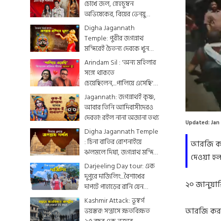
চোখে জল, স্নেহচুম্বন
অভিষেকের, বিয়ের ভেন্য়ু
থেকে মেনু...দেখে নিন
Digha Jagannath
একঝলকে
Temple: পুরীর জগন্নাথ
মন্দিরেই চৈতন্য দেবকে খুন
করা হয়েছিল? জেনে নিন
Arindam Sil : 'অন্য মহিলার
রোমহর্ষক কাহিনী
সঙ্গে থাকতে
চেয়েছিলেন,...পালিয়ে এসেছি',
বিস্ফোরক অরিন্দমের স্ত্রী
Jagannath: জগন্নাথই কৃষ্ণ,
আবার তিনি আদিবাসীদেরও
দেবতা! রইল নানা অজানা তথ্য
Updated:
Jan
Digha Jagannath Temple
: চিনা বাতির রোশনাইয়ে
আরজি কর 
ঝলমলে দিঘা, জগন্নাথ মন্দিরে
দেওয়া হল
শেষ মুহূর্তের সাজসজ্জা তুঙ্গে
Darjeeling Day tour: এক
দুপুরে দার্জিলিং...বৈশাখের
২০ জানুয়ার
দাপটে পাহাড়ের রানি যেন
একটুকরো স্বর্গ
Kashmir Attack: ভূস্বর্গ
আরজি কর ধর
ভয়ঙ্কর! সন্ত্রাসে ক্ষতবিক্ষত