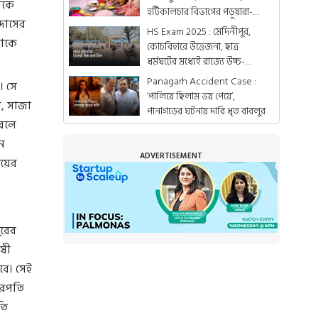
য়কে
হর্টিকালচার বিভাগের পড়ুয়ারা-
দাসের
গ্রামের মহিলারা
HS Exam 2025 : মেদিনীপুর,
াঁকে
কোচবিহারে উত্তেজনা, ছাত্র
ধর্মঘটের মধ্যেই রাজ্যে উচ্চ-
মাধ্যমিকের পরীক্ষা
Panagarh Accident Case :
। সে
‘পালিয়ে ছিলাম ভয় পেয়ে’,
, সাজা
পানাগড়ের ঘটনায় দাবি ধৃত বাবলুর
 বলে
ন
ADVERTISEMENT
জয়ের
ুরের
োষী
বে। সেই
ারপতি
তি