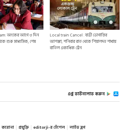
am: অংকের আগে ৩ দিন
Local train Cancel : যাত্রী ভোগান্তির
েকে শুরু মাধ্যমিক, শেষ
আশঙ্কা, শনিবার রাত থেকে শিয়ালদহ শাখায়
বাতিল একাধিক ট্রেন
এপ্প ডাউনলোড করুন
করোনা
প্রযুক্তি
editorji-র হেঁশেল
লাইভ ব্লগ