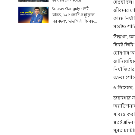
২৫ বছর এক নজরে
দেওয়া হল।
Sourav Ganguly : নেই
জীবনের শে
সৌরভ, ১২৫ কোটি-র চুক্তিতে
কাছে নির্য
'ঘর বদল', 'দাদাগিরি' কি বন্ধ
সর্বোচ্চ শা
হয়ে যাবে ?
উল্লেখ্য, 
দিনই তিনি
ঘোষণার আগ
জানিয়েছিল
নির্যাতিতা
বক্তব্য শো
৬ ডিসেম্বর,
জয়নগরে নাব
অ্যাডিশনাল 
সাব্যস্ত ক
মতই এদিন অ
সুব্রত চ্য