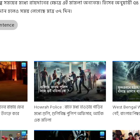
় স্বল্প সময়ের মধ্যে রায়দানের ক্ষেত্রে এই মামলা অন্যতম। হিসেব অনুযায়ী ৫
়দান হলেও সময় লেগেছে মাত্র ৩৭ দিন।
ntence
ের রাস্তায় ফের
Howrah Police : রাতে মধ্য হাওড়ায় গাড়ির
West Bengal Wea
 উত্যক্ত করে
মধ্যে গুলি, গুলিবিদ্ধ পুলিশ অফিসার, আটক
নেই, বাংলার পিছনে 
এক মহিলা