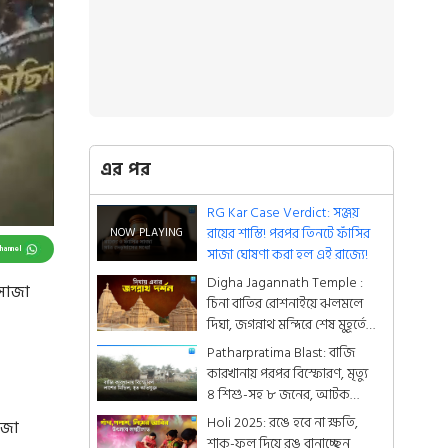
এর পর
RG Kar Case Verdict: সঞ্জয়
রায়ের শাস্তি! পরপর তিনটে ফাঁসির
Channel
সাজা ঘোষণা করা হল এই রাজ্যে!
Digha Jagannath Temple :
 সাজা
চিনা বাতির রোশনাইয়ে ঝলমলে
দিঘা, জগন্নাথ মন্দিরে শেষ মুহূর্তের
সাজসজ্জা তুঙ্গে
Patharpratima Blast: বাজি
কারখানায় পরপর বিস্ফোরণ, মৃত্যু
৪ শিশু-সহ ৮ জনের, আটক
অভিযুক্ত
Holi 2025: রঙে হবে না ক্ষতি,
াজা
শাক-ফুল দিয়ে রঙ বানাচ্ছেন