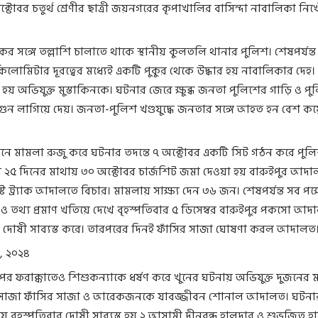
্টোবর চতুর্থ শ্রেণীর ছাত্রী জয়নগরের কৃপাখালির বাসিন্দা নাবালিকা নিখ
ের সঙ্গে তল্লাশি চালাতে থাকে স্থানীয় কুলতলি থানার পুলিশ। শেষপর্যন্ত
লোমিটার দূরত্বের মধ্যেই একটি পুকুর থেকে উদ্ধার হয় নাবালিকার দেহ।
রা হয় অভিযুক্ত মুস্তাকিনকে। ঘটনার জেরে ক্ষুব্ধ জনতা পুলিশের গাড়ি ও প
গুন লাগিয়ে দেয়। জনতা-পুলিশ খণ্ডযুদ্ধে জনতার সঙ্গে আহত হন বেশ 
 মামলা রুজু করে ঘটনার তদন্তে ৭ অক্টোবর একটি সিট গঠন করে পুলিশ
২৫ দিনের মাথায় ৩০ অক্টোবর চার্জশিট জমা দেওয়া হয় বারুইপুর আদা
স্ট ট্র্যাক আদালতে বিচার। মামলায় সাক্ষ্য দেন ৩৬ জন। শেষপর্যন্ত সব পক্
নে ও তথ্য প্রমাণ খতিয়ে দেখে বৃহস্পতিবার ৫ ডিসেম্বর বারুইপুর পকসো আ
কে দোষী সাব্যস্ত করে। তারপরের দিনই ফাঁসির সাজা ঘোষণা করল আদালত
র, ২০২৪
 ফরাক্কাতেও শিশুকন্যাকে ধর্ষণ করে খুনের ঘটনায় অভিযুক্ত দুজনের ম
াজা ফাঁসির সাজা ও আরেকজনকে যাবজ্জীবন শোনাল আদালত। ঘটনা
য় বৃহস্পতিবার দোষী সাব্যস্ত হয় ২ আসামী দীনবন্ধু হালদার ও শুভজিত হ