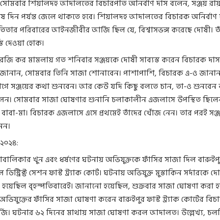
 সোমবার শিয়ালদহ আদালতের বিচারপতি অনির্বাণ দাস বলেন, সঞ্জয় রা
ষ দিন পর্যন্ত জেলে থাকতে হবে। শিয়ালদহ আদালতের বিচারক অনির্বাণ 
াতিতার পরিবারের আইনজীবীর আর্জি ছিল যে, বিশ্বাসভঙ্গ করেছে দোষী। ত
স্তি দেওয়া হোক।
আরজি কর মামলায় গত শনিবার সঞ্জয়কে দোষী সাব্যস্ত করেন বিচারক দাস
 জানান, সোমবার তিনি সাজা শোনাবেন। পাশাপাশি, বিচারক এ-ও জানান
ে সঞ্জয়ের কথা শুনবেন। আর কেউ যদি কিছু বলতে চান, তা-ও শুনবেন
েন। সোমবার সাজা ঘোষণার শুনানি চলাকালীন এজলাসে উপস্থিত ছিলে
র বাবা-মা। বিচারক এজলাসে এসে প্রথমেই তাঁদের খোঁজ নেন। তার পরই সঞ্
নেন।
 ২০২৪:
ালিকার খুন এবং ধর্ষণের ঘটনায় অভিযুক্তকে ফাঁসির সাজা দিল বারুইপ
ডিস্ট্রিক্ট সেশন ফাস্ট ট্র্যাক কোর্ট। ঘটনায় অভিযুক্ত মুস্তাকিন সর্দারকে দ
রা হয়েছিল বৃহস্পতিবারেই। জানানো হয়েছিল, শুক্রবার সাজা ঘোষণা করা হ
ভিযুক্তের ফাঁসির সাজা ঘোষণা করেন বারুইপুর ফাস্ট ট্র্যাক কোর্টের বিচ
াটার্জি। ঘটনার ৬২ দিনের মাথায় সাজা ঘোষণা করল আদালত। উল্লেখ্য, চল