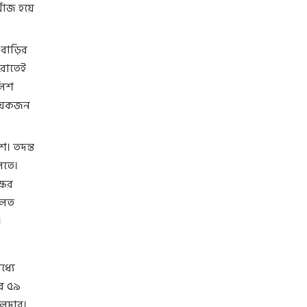
োঁজ হয়ে
 বাড়ির
 রাতেই
ুলিশ
কয়েকজন
। তদন্ত
লতে।
ষের
দালত
।
ধ্যে
র ৫৯
ালদার।