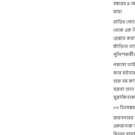
বছরের ৪ অক
যায়।
বাড়ির লোক
থেকে এক কি
গ্রেপ্তার ক
ফাঁড়িতে আ
পুলিশকর্মী।
পকসো আইনে
করে ঘটনার 
শুরু হয় ফা
বক্তব্য শু
মুস্তাকিন
১৩ ডিসেম্ব
জয়নগরের পর
একজনকে স
দিনের মাথা