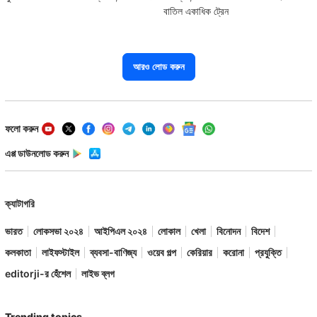
বাতিল একাধিক ট্রেন
আরও লোড করুন
ফলো করুন
এপ্প ডাউনলোড করুন
ক্যাটাগরি
ভারত
লোকসভা ২০২৪
আইপিএল ২০২৪
লোকাল
খেলা
বিনোদন
বিদেশ
কলকাতা
লাইফস্টাইল
ব্যবসা-বাণিজ্য
ওয়েব গল্প
কেরিয়ার
করোনা
প্রযুক্তি
editorji-র হেঁশেল
লাইভ ব্লগ
Trending topics