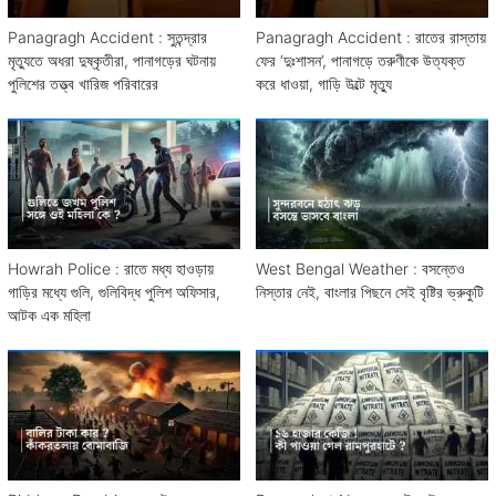
Panagragh Accident : সুতন্দ্রার
Panagragh Accident : রাতের রাস্তায়
মৃত্যুতে অধরা দুষ্কৃতীরা, পানাগড়ের ঘটনায়
ফের ‘দুঃশাসন’, পানাগড়ে তরুণীকে উত্যক্ত
পুলিশের তত্ত্ব খারিজ পরিবারের
করে ধাওয়া, গাড়ি উল্টে মৃত্যু
Howrah Police : রাতে মধ্য হাওড়ায়
West Bengal Weather : বসন্তেও
গাড়ির মধ্যে গুলি, গুলিবিদ্ধ পুলিশ অফিসার,
নিস্তার নেই, বাংলার পিছনে সেই বৃষ্টির ভ্রুকুটি
আটক এক মহিলা