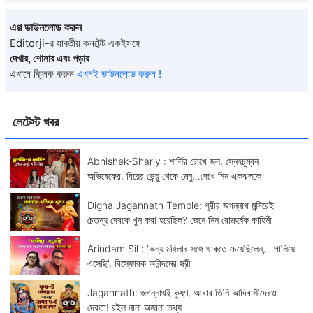
এপ্প ডাউনলোড করুন
Editorji-র যাবতীয় কনটেন্ট একইসঙ্গে
দেখার, শোনার এবং পড়ার
এখানে ক্লিক করুন
এখনই ডাউনলোড করুন !
লেটেস্ট খবর
Abhishek-Sharly : শার্লির চোখে জল, স্নেহচুম্বন
অভিষেকের, বিয়ের ভেন্য়ু থেকে মেনু...দেখে নিন একঝলকে
Digha Jagannath Temple: পুরীর জগন্নাথ মন্দিরেই
চৈতন্য দেবকে খুন করা হয়েছিল? জেনে নিন রোমহর্ষক কাহিনী
Arindam Sil : 'অন্য মহিলার সঙ্গে থাকতে চেয়েছিলেন,...পালিয়ে
এসেছি', বিস্ফোরক অরিন্দমের স্ত্রী
Jagannath: জগন্নাথই কৃষ্ণ, আবার তিনি আদিবাসীদেরও
দেবতা! রইল নানা অজানা তথ্য