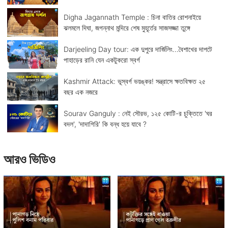
Digha Jagannath Temple : চিনা বাতির রোশনাইয়ে
ঝলমলে দিঘা, জগন্নাথ মন্দিরে শেষ মুহূর্তের সাজসজ্জা তুঙ্গে
Darjeeling Day tour: এক দুপুরে দার্জিলিং...বৈশাখের দাপটে
পাহাড়ের রানি যেন একটুকরো স্বর্গ
Kashmir Attack: ভূস্বর্গ ভয়ঙ্কর! সন্ত্রাসে ক্ষতবিক্ষত ২৫
বছর এক নজরে
Sourav Ganguly : নেই সৌরভ, ১২৫ কোটি-র চুক্তিতে 'ঘর
বদল', 'দাদাগিরি' কি বন্ধ হয়ে যাবে ?
আরও ভিডিও