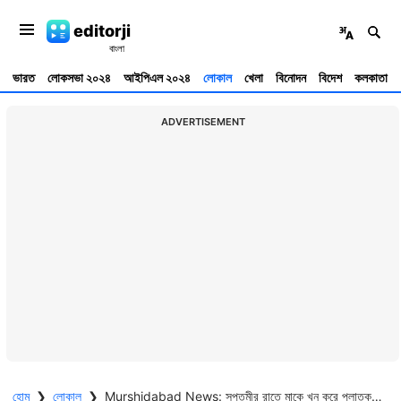
editorji
ভারত
লোকসভা ২০২৪
আইপিএল ২০২৪
লোকাল
খেলা
বিনোদন
বিদেশ
কলকাতা
ADVERTISEMENT
হোম
❯
লোকাল
❯
Murshidabad News: সপ্তমীর রাতে মাকে খুন করে পলাতক যুবক, কী হয়েছিল?