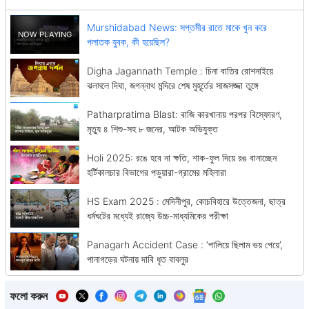
Murshidabad News: সপ্তমীর রাতে মাকে খুন করে
পলাতক যুবক, কী হয়েছিল?
Digha Jagannath Temple : চিনা বাতির রোশনাইয়ে
ঝলমলে দিঘা, জগন্নাথ মন্দিরে শেষ মুহূর্তের সাজসজ্জা তুঙ্গে
Patharpratima Blast: বাজি কারখানায় পরপর বিস্ফোরণ,
মৃত্যু ৪ শিশু-সহ ৮ জনের, আটক অভিযুক্ত
Holi 2025: রঙে হবে না ক্ষতি, শাক-ফুল দিয়ে রঙ বানাচ্ছেন
হর্টিকালচার বিভাগের পড়ুয়ারা-গ্রামের মহিলারা
HS Exam 2025 : মেদিনীপুর, কোচবিহারে উত্তেজনা, ছাত্র
ধর্মঘটের মধ্যেই রাজ্যে উচ্চ-মাধ্যমিকের পরীক্ষা
Panagarh Accident Case : ‘পালিয়ে ছিলাম ভয় পেয়ে’,
পানাগড়ের ঘটনায় দাবি ধৃত বাবলুর
ফলো করুন