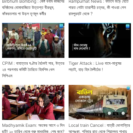
Birbhum Bombing : কেষ্ট বনাম কাজলের
Rampurhat News : ফাটলে উড়ে যেতে
ঘনিষ্ঠদের বোমাবাজিতে উত্তপ্ত বীরভূম,
পারত গোটা তারাপীঠ চত্বর, কী পাওয়া গেল
কাঁকরতলায় পা উড়ল তৃণমূল কর্মীর
রামপুরহাট থেকে ?
CPIM : বাহাত্তর ঘণ্টার বৈঠকই সার, উত্তর
Tiger Attack : Live বাঘে-মানুষের
২৪ পরগনায় কমিটি তৈরিতে হিমশিম খেল
লড়াই, হাড় হিম মৈপীঠের !
সিপিএম
Madhyamik Exam: অংকের আগে ৩ দিন
Local train Cancel : যাত্রী ভোগান্তির
ছুটি! ১০ তারিখ থেকে শুরু মাধ্যমিক, শেষ কবে?
আশঙ্কা, শনিবার রাত থেকে শিয়ালদহ শাখায়