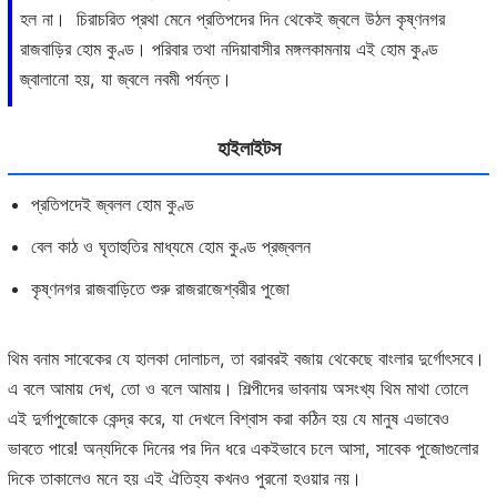
হল না। চিরাচরিত প্রথা মেনে প্রতিপদের দিন থেকেই জ্বলে উঠল কৃষ্ণনগর
রাজবাড়ির হোম কুণ্ড। পরিবার তথা নদিয়াবাসীর মঙ্গলকামনায় এই হোম কুণ্ড
জ্বালানো হয়, যা জ্বলে নবমী পর্যন্ত।
হাইলাইটস
প্রতিপদেই জ্বলল হোম কুণ্ড
বেল কাঠ ও ঘৃতাহুতির মাধ্যমে হোম কুণ্ড প্রজ্বলন
কৃষ্ণনগর রাজবাড়িতে শুরু রাজরাজেশ্বরীর পুজো
থিম বনাম সাবেকের যে হালকা দোলাচল, তা বরাবরই বজায় থেকেছে বাংলার দুর্গোৎসবে।
এ বলে আমায় দেখ, তো ও বলে আমায়। শিল্পীদের ভাবনায় অসংখ্য থিম মাথা তোলে
এই দুর্গাপুজোকে কেন্দ্র করে, যা দেখলে বিশ্বাস করা কঠিন হয় যে মানুষ এভাবেও
ভাবতে পারে! অন্যদিকে দিনের পর দিন ধরে একইভাবে চলে আসা, সাবেক পুজোগুলোর
দিকে তাকালেও মনে হয় এই ঐতিহ্য কখনও পুরনো হওয়ার নয়।