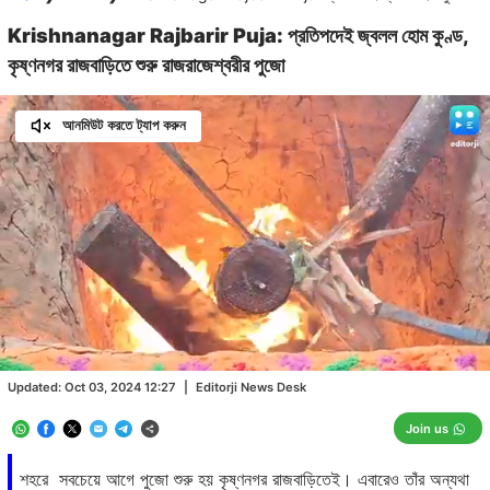
Krishnanagar Rajbarir Puja: প্রতিপদেই জ্বলল হোম কুণ্ড,
কৃষ্ণনগর রাজবাড়িতে শুরু রাজরাজেশ্বরীর পুজো
আনমিউট করতে ট্যাপ করুন
Loaded
:
19.96%
/
Unmute
Updated:
Oct 03, 2024 12:27
|
Editorji News Desk
Join us
শহরে সবচেয়ে আগে পুজো শুরু হয় কৃষ্ণনগর রাজবাড়িতেই। এবারেও তাঁর অন্যথা