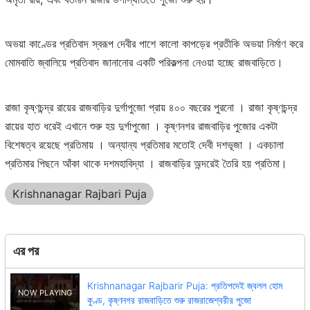
অভয়া কাণ্ডের প্রতিবাদ স্বরূপ দেবীর পাশে কালো কাপড়ের প্রতীকি অভয়া নির্মাণ করে
মোমবাতি জ্বালিয়ে প্রতিবাদ জানানোর একটি পরিকল্পনা নেওয়া হচ্ছে রাজবাড়িতে।
রাজা কৃষ্ণচন্দ্র রায়ের রাজবাড়ির দুর্গাপুজো প্রায় ৪০০ বছরের পুরনো । রাজা কৃষ্ণচন্দ্র
রায়ের হাত ধরেই এখানে শুরু হয় দুর্গাপুজো । কৃষ্ণনগর রাজবাড়ির পুজোর একটা
বিশেষত্ব রয়েছে প্রতিমায় । অন্যান্য প্রতিমার মতোই দেবী দশভূজা । একচালা
প্রতিমার পিছনে আঁকা থাকে দশমহাবিদ্যা । রাজবাড়ির অন্দরেই তৈরি হয় প্রতিমা।
Krishnanagar Rajbari Puja
এর পর
Krishnanagar Rajbarir Puja: প্রতিপদেই জ্বলল হোম
কুণ্ড, কৃষ্ণনগর রাজবাড়িতে শুরু রাজরাজেশ্বরীর পুজো