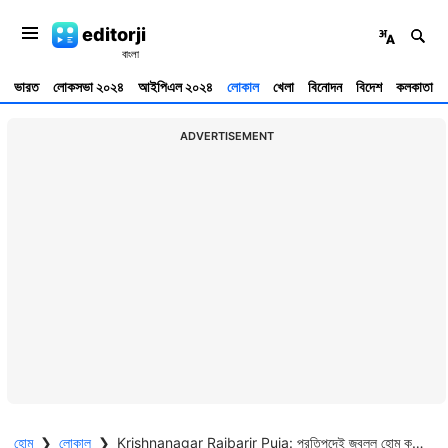
editorji
ভারত
লোকসভা ২০২৪
আইপিএল ২০২৪
লোকাল
খেলা
বিনোদন
বিদেশ
কলকাতা
ADVERTISEMENT
হোম
❯
লোকাল
❯
Krishnanagar Rajbarir Puja: প্রতিপদেই জ্বলল হোম কুণ্ড, কৃষ্ণনগর রাজবাড়িতে শুরু রাজরাজেশ্বরীর পুজো