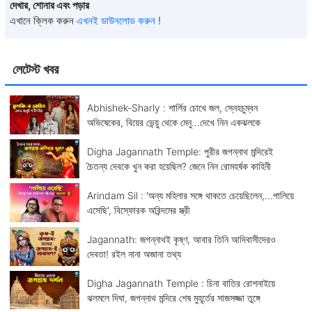
দেখার, শোনার এবং পড়ার
এখানে ক্লিক করুন
এখনই ডাউনলোড করুন !
লেটেস্ট খবর
Abhishek-Sharly : শার্লির চোখে জল, স্নেহচুম্বন
অভিষেকের, বিয়ের ভেন্য়ু থেকে মেনু...দেখে নিন একঝলকে
Digha Jagannath Temple: পুরীর জগন্নাথ মন্দিরেই
চৈতন্য দেবকে খুন করা হয়েছিল? জেনে নিন রোমহর্ষক কাহিনী
Arindam Sil : 'অন্য মহিলার সঙ্গে থাকতে চেয়েছিলেন,...পালিয়ে
এসেছি', বিস্ফোরক অরিন্দমের স্ত্রী
Jagannath: জগন্নাথই কৃষ্ণ, আবার তিনি আদিবাসীদেরও
দেবতা! রইল নানা অজানা তথ্য
Digha Jagannath Temple : চিনা বাতির রোশনাইয়ে
ঝলমলে দিঘা, জগন্নাথ মন্দিরে শেষ মুহূর্তের সাজসজ্জা তুঙ্গে