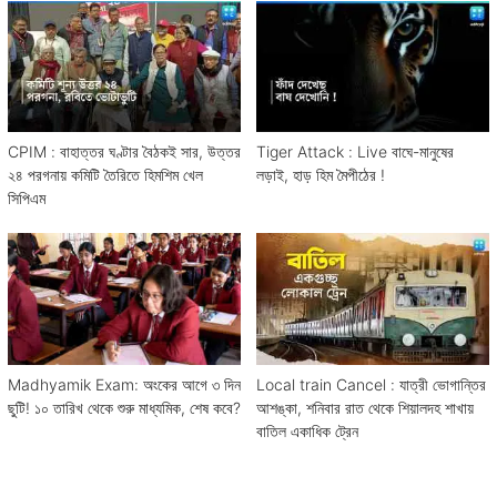
CPIM : বাহাত্তর ঘণ্টার বৈঠকই সার, উত্তর
Tiger Attack : Live বাঘে-মানুষের
২৪ পরগনায় কমিটি তৈরিতে হিমশিম খেল
লড়াই, হাড় হিম মৈপীঠের !
সিপিএম
Madhyamik Exam: অংকের আগে ৩ দিন
Local train Cancel : যাত্রী ভোগান্তির
ছুটি! ১০ তারিখ থেকে শুরু মাধ্যমিক, শেষ কবে?
আশঙ্কা, শনিবার রাত থেকে শিয়ালদহ শাখায়
বাতিল একাধিক ট্রেন