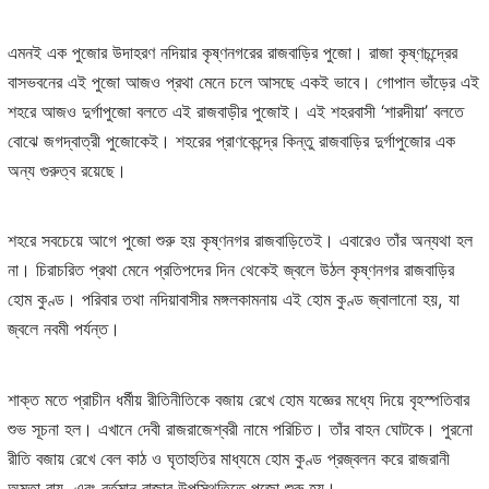
এমনই এক পুজোর উদাহরণ নদিয়ার কৃষ্ণনগরের রাজবাড়ির পুজো। রাজা কৃষ্ণচন্দ্রের
বাসভবনের এই পুজো আজও প্রথা মেনে চলে আসছে একই ভাবে। গোপাল ভাঁড়ের এই
শহরে আজও দুর্গাপুজো বলতে এই রাজবাড়ীর পুজোই। এই শহরবাসী ‘শারদীয়া’ বলতে
বোঝে জগদ্বাত্রী পুজোকেই। শহরের প্রাণকেন্দ্রে কিন্তু রাজবাড়ির দুর্গাপুজোর এক
অন্য গুরুত্ব রয়েছে।
শহরে সবচেয়ে আগে পুজো শুরু হয় কৃষ্ণনগর রাজবাড়িতেই। এবারেও তাঁর অন্যথা হল
না। চিরাচরিত প্রথা মেনে প্রতিপদের দিন থেকেই জ্বলে উঠল কৃষ্ণনগর রাজবাড়ির
হোম কুণ্ড। পরিবার তথা নদিয়াবাসীর মঙ্গলকামনায় এই হোম কুণ্ড জ্বালানো হয়, যা
জ্বলে নবমী পর্যন্ত।
শাক্ত মতে প্রাচীন ধর্মীয় রীতিনীতিকে বজায় রেখে হোম যজ্ঞের মধ্যে দিয়ে বৃহস্পতিবার
শুভ সূচনা হল। এখানে দেবী রাজরাজেশ্বরী নামে পরিচিত। তাঁর বাহন ঘোটকে। পুরনো
রীতি বজায় রেখে বেল কাঠ ও ঘৃতাহুতির মাধ্যমে হোম কুণ্ড প্রজ্বলন করে রাজরানী
অমৃতা রায়, এবং বর্তমান রাজার উপস্থিতিতে পুজো শুরু হয়।