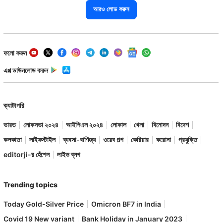
আরও লোড করুন
ফলো করুন
এপ্প ডাউনলোড করুন
ক্যাটাগরি
ভারত
লোকসভা ২০২৪
আইপিএল ২০২৪
লোকাল
খেলা
বিনোদন
বিদেশ
কলকাতা
লাইফস্টাইল
ব্যবসা-বাণিজ্য
ওয়েব গল্প
কেরিয়ার
করোনা
প্রযুক্তি
editorji-র হেঁশেল
লাইভ ব্লগ
Trending topics
Today Gold-Silver Price
Omicron BF7 in India
Covid 19 New variant
Bank Holiday in January 2023