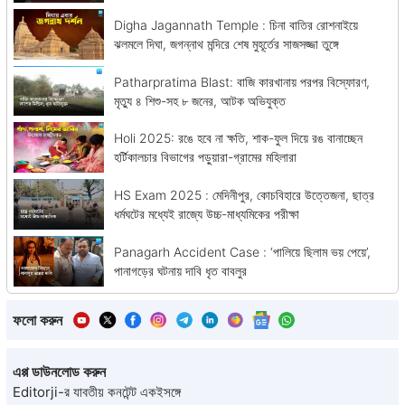
Digha Jagannath Temple : চিনা বাতির রোশনাইয়ে
ঝলমলে দিঘা, জগন্নাথ মন্দিরে শেষ মুহূর্তের সাজসজ্জা তুঙ্গে
Patharpratima Blast: বাজি কারখানায় পরপর বিস্ফোরণ,
মৃত্যু ৪ শিশু-সহ ৮ জনের, আটক অভিযুক্ত
Holi 2025: রঙে হবে না ক্ষতি, শাক-ফুল দিয়ে রঙ বানাচ্ছেন
হর্টিকালচার বিভাগের পড়ুয়ারা-গ্রামের মহিলারা
HS Exam 2025 : মেদিনীপুর, কোচবিহারে উত্তেজনা, ছাত্র
ধর্মঘটের মধ্যেই রাজ্যে উচ্চ-মাধ্যমিকের পরীক্ষা
Panagarh Accident Case : ‘পালিয়ে ছিলাম ভয় পেয়ে’,
পানাগড়ের ঘটনায় দাবি ধৃত বাবলুর
ফলো করুন
এপ্প ডাউনলোড করুন
Editorji-র যাবতীয় কনটেন্ট একইসঙ্গে