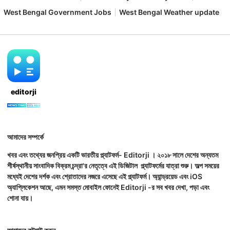
West Bengal Government Jobs
West Bengal Weather update
editorji
আমাদের সম্পর্কে
খবর এবং তথ্যের জনপ্রিয় একটি ভারতীয় প্ল্যাটফর্ম- Editorji । ২০১৮ সালে দেশের অন্যতম
শীর্ষস্থানীয় সাংবাদিক বিক্রম চন্দ্রা'র নেতৃত্বে এই ডিজিটাল প্ল্যাটফর্মের যাত্রা শুরু। অল্প সময়ের
মধ্যেই দেশের দর্শক এবং শ্রোতাদের নজরে এসেছে এই প্ল্যাটফর্ম। অ্যান্ড্রয়েড এবং iOS
অ্যাপ্লিকেশন আছে, এমন সমস্ত মোবাইল ফোনেই Editorji -র সব খবর দেখা, পড়া এবং
শোনা যায়।