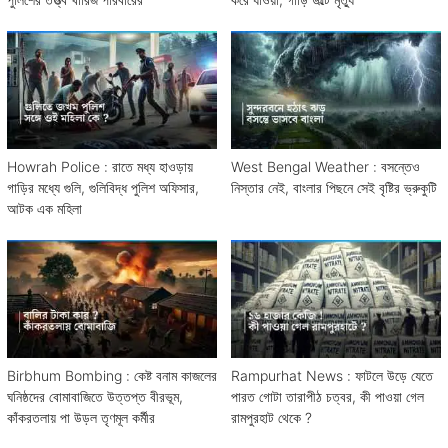
Howrah Police : রাতে মধ্য হাওড়ায়
West Bengal Weather : বসন্তেও
গাড়ির মধ্যে গুলি, গুলিবিদ্ধ পুলিশ অফিসার,
নিস্তার নেই, বাংলার পিছনে সেই বৃষ্টির ভ্রুকুটি
আটক এক মহিলা
Birbhum Bombing : কেষ্ট বনাম কাজলের
Rampurhat News : ফাটলে উড়ে যেতে
ঘনিষ্ঠদের বোমাবাজিতে উত্তপ্ত বীরভূম,
পারত গোটা তারাপীঠ চত্বর, কী পাওয়া গেল
কাঁকরতলায় পা উড়ল তৃণমূল কর্মীর
রামপুরহাট থেকে ?