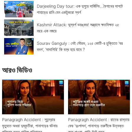
Darjeeling Day tour: এক দুপুরে দার্জিলিং...বৈশাখের দাপটে
পাহাড়ের রানি যেন একটুকরো স্বর্গ
Kashmir Attack: ভূস্বর্গ ভয়ঙ্কর! সন্ত্রাসে ক্ষতবিক্ষত ২৫
বছর এক নজরে
Sourav Ganguly : নেই সৌরভ, ১২৫ কোটি-র চুক্তিতে 'ঘর
বদল', 'দাদাগিরি' কি বন্ধ হয়ে যাবে ?
আরও ভিডিও
Panagragh Accident : সুতন্দ্রার
Panagragh Accident : রাতের রাস্তায়
মৃত্যুতে অধরা দুষ্কৃতীরা, পানাগড়ের ঘটনায়
ফের ‘দুঃশাসন’, পানাগড়ে তরুণীকে উত্যক্ত
পুলিশের তত্ত্ব খারিজ পরিবারের
করে ধাওয়া, গাড়ি উল্টে মৃত্যু