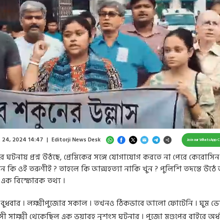
ed
:
9%
/
Unmute
 24, 2024 14:47
|
Editorji News Desk
Join our WhatsApp 
ের ঘটনায় প্রশ্ন উঠছে, প্রেমিকের সঙ্গে যোগাযোগ করতে না পেরে কেরোসিন
ন কি ওই তরুণীই ? তাহলে কি আত্মহত্যা নাকি খুন ? পুলিশি তদন্তে উঠ
এক বিস্ফোরক তথ্য ।
 বুধবার । লক্ষ্মীপুজোর সকাল । তখনও ঠিকভাবে আলো ফোটেনি । ঘুম ভে
সী সাক্ষ্মী থেকেছিল এক ভয়াবহ নৃশংস ঘটনার । পুজো মণ্ডপের বাইরে অর্ধন