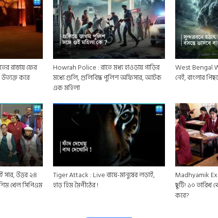
ের রাস্তায় ফের
Howrah Police : রাতে মধ্য হাওড়ায় গাড়ির
West Bengal Wea
 উত্যক্ত করে
মধ্যে গুলি, গুলিবিদ্ধ পুলিশ অফিসার, আটক
নেই, বাংলার পিছনে 
এক মহিলা
ই সার, উত্তর ২৪
Tiger Attack : Live বাঘে-মানুষের লড়াই,
Madhyamik Ex
মশিম খেল সিপিএম
হাড় হিম মৈপীঠের !
ছুটি! ১০ তারিখ থ
কবে?