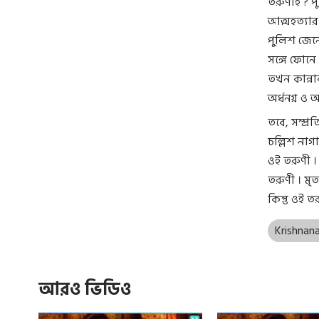
তরুণীই ? প
আত্মহত্যার
পুলিশ জেনে
সঙ্গে ফোনে
তখন কান্না
অর্ধনগ্ন ও অ
তবে, সম্প্
চল্লিশ নাগ
ওই তরুণী 
তরুণী । মৃ
কিন্তু ওই 
Krishnan
আরও ভিডিও