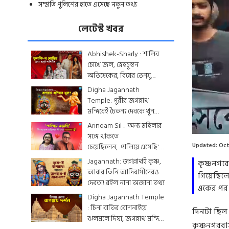
সম্প্রতি পুলিশের হাতে এসেছে নতুন তথ্য
লেটেস্ট খবর
Abhishek-Sharly : শার্লির
চোখে জল, স্নেহচুম্বন
অভিষেকের, বিয়ের ভেন্য়ু
থেকে মেনু...দেখে নিন
Digha Jagannath
একঝলকে
Temple: পুরীর জগন্নাথ
মন্দিরেই চৈতন্য দেবকে খুন
Load
করা হয়েছিল? জেনে নিন
Arindam Sil : 'অন্য মহিলার
15.2
রোমহর্ষক কাহিনী
সঙ্গে থাকতে
চেয়েছিলেন,...পালিয়ে এসেছি',
Updated:
Oct
বিস্ফোরক অরিন্দমের স্ত্রী
Jagannath: জগন্নাথই কৃষ্ণ,
কৃষ্ণনগর
আবার তিনি আদিবাসীদেরও
গিয়েছিলে
দেবতা! রইল নানা অজানা তথ্য
একের পর 
Digha Jagannath Temple
: চিনা বাতির রোশনাইয়ে
দিনটা ছিল
ঝলমলে দিঘা, জগন্নাথ মন্দিরে
কৃষ্ণনগরবা