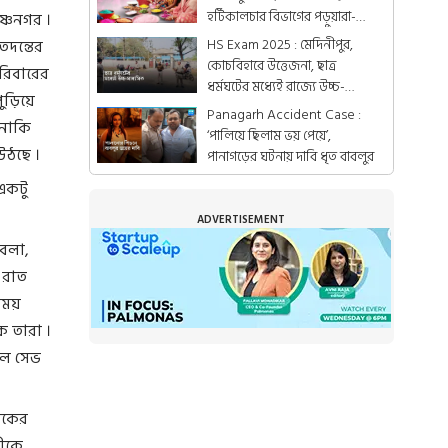
হর্টিকালচার বিভাগের পড়ুয়ারা-
ষ্ণনগর ।
গ্রামের মহিলারা
HS Exam 2025 : মেদিনীপুর,
তদন্তের
কোচবিহারে উত্তেজনা, ছাত্র
রিবারের
ধর্মঘটের মধ্যেই রাজ্যে উচ্চ-
ুড়িয়ে
মাধ্যমিকের পরীক্ষা
Panagarh Accident Case :
 নাকি
‘পালিয়ে ছিলাম ভয় পেয়ে’,
 উঠছে ।
পানাগড়ের ঘটনায় দাবি ধৃত বাবলুর
একটু
ADVERTISEMENT
 বলা,
য় রাত
সময়
ি তারা ।
বলে সেভ
ুবকের
ণীকে