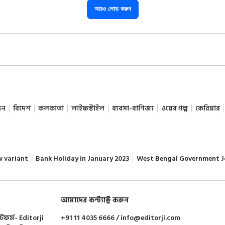
আরও লোড করুন
দন
বিদেশ
কলকাতা
লাইফস্টাইল
ব্যবসা-বাণিজ্য
ওয়েব গল্প
কেরিয়ার
w variant
Bank Holiday in January 2023
West Bengal Government J
আমাদের কন্ট্যাক্ট করুন
াটফর্ম- Editorji
+91 11 4035 6666 / info@editorji.com