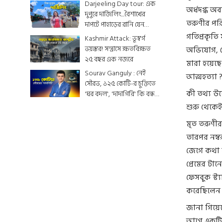
শেষ মুহূর্তের সাজসজ্জা তুঙ্গে
Darjeeling Day tour: এক
অর্ধদগ্ধ অ
দুপুরে দার্জিলিং...বৈশাখের
তরুণীর পরি
দাপটে পাহাড়ের রানি যেন
একটুকরো স্বর্গ
গতিপ্রকৃত
Kashmir Attack: ভূস্বর্গ
ভয়ঙ্কর! সন্ত্রাসে ক্ষতবিক্ষত
অভিযোগ, মে
২৫ বছর এক নজরে
মারা হয়েছে
Sourav Ganguly : নেই
আত্মহত্যা ?
সৌরভ, ১২৫ কোটি-র চুক্তিতে
কী তথ্য উঠ
'ঘর বদল', 'দাদাগিরি' কি বন্ধ
হয়ে যাবে ?
শুরু থেকেই
মৃত তরুণীর
তারপর নম্বর
জেগে কথা ব
প্রেমের টা
ফেসবুক স্ট্
করেছিলেন 
জানা গিয়েছ
আগে একটি 