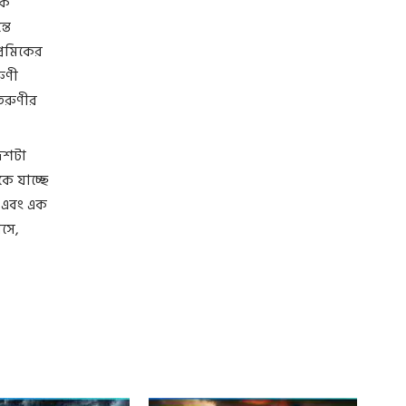
কে
তে
রেমিকের
ুণী
তরুণীর
 দশটা
ে যাচ্ছে
ক এবং এক
সে,