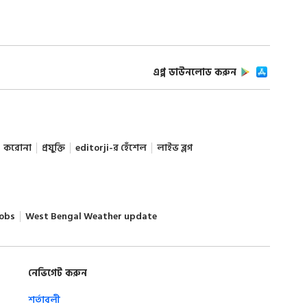
এপ্প ডাউনলোড করুন
করোনা
প্রযুক্তি
editorji-র হেঁশেল
লাইভ ব্লগ
obs
West Bengal Weather update
নেভিগেট করুন
শর্তাবলী