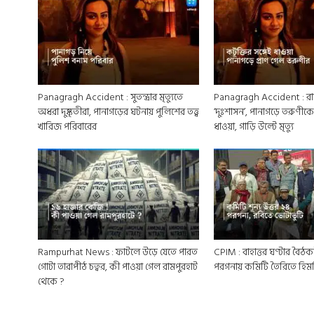
Panagragh Accident : সুতন্দ্রার মৃত্যুতে
Panagragh Accident : রাত
অধরা দুষ্কৃতীরা, পানাগড়ের ঘটনায় পুলিশের তত্ত্ব
‘দুঃশাসন’, পানাগড়ে তরুণীকে
খারিজ পরিবারের
ধাওয়া, গাড়ি উল্টে মৃত্যু
Rampurhat News : ফাটলে উড়ে যেতে পারত
CPIM : বাহাত্তর ঘণ্টার বৈঠক
গোটা তারাপীঠ চত্বর, কী পাওয়া গেল রামপুরহাট
পরগনায় কমিটি তৈরিতে হি
থেকে ?