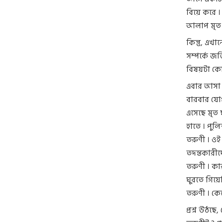
বিয়ে করে ।
আলাপ মৃত 
কিন্তু, এখ
সম্পর্কে জড
বিষয়টা কোন
এবার আসা য
বারবার যোগ
এসেছে মৃত 
হাতে । পুল
তরুণী । ওই
তদন্তকারীদ
তরুণী । ক
ঘুরতে গিয়ে
তরুণী । কে
প্রশ্ন উঠছ