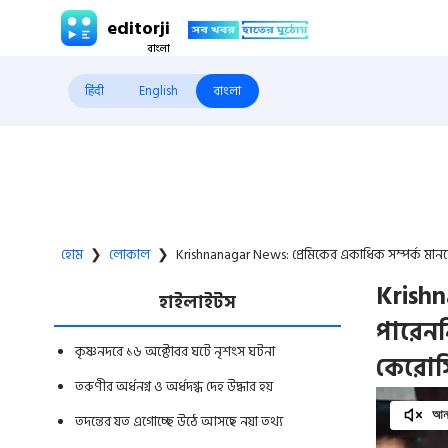
editorji
हिंदी
English
বাংলা
হোম
❯
লোকাল
❯
Krishnanagar News: প্রেমিকের একাধিক সম্পর্ক মানত
Krishn
হাইলাইটস
পারেনন
কৃষ্ণনদরে ১৬ অক্টোবর ঘটে নৃশংস ঘটনা
কেরোসিন
তরুণীর অর্ধনগ্ন ও অর্ধদগ্ধ দেহ উদ্ধার হয়
আনম
তদন্তের যত এগোচ্ছে উঠে আসছে নয়া তথ্য