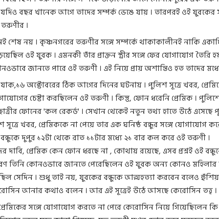
 যদিও বছর খানেক আগে তাদের সম্পর্ক ভেঙে যায় । তারপরই ওই যুবকের স
তরুণীর ।
ানেই শেষ নয় । কৃষ্ণনগরের তরুণীর সঙ্গে সম্পর্কে থাকাকালীনই নাকি একা
়িয়েছিল ওই যুবক । এমনকী তাঁর প্রাক্তন স্ত্রীর সঙ্গে ফের যোগাযোগ তৈরি হ
ওভাবে জানতে পারে ওই তরুণী । এই নিয়ে প্রায় অশান্তিও হত তাদের মধ্যে
াক,১৬ অক্টোবরের ঠিক আগের দিনের ঘটনায় । পুলিশ সূত্রে খবর, প্রেমিক
াযোগের চেষ্টা করছিলেন ওই তরুণী । কিন্তু, ফোন ধরেনি প্রেমিক । পুলিশ
ছাত্রীর ফোনের 'কল রেকর্ড' । সেখান থেকেই নতুন তথ্য হাতে উঠে এসেছে 
িশ সূত্রে খবর, প্রেমিককে না পেয়ে তার এক ঘনিষ্ঠ বন্ধুর সঙ্গে যোগাযোগ ক
 বন্ধুকে দুপুর ১২টা থেকে রাত ১১টার মধ্যে ২১ বার কল করে ওই তরুণী ।
ের দাবি, প্রেমিক কেন ফোন ধরছে না , কোথায় রয়েছে, এসব প্রশ্নই ওই বন্ধ
ারণ তিনি কোনওভাবে জানতে পেরেছিলেন ওই যুবক অন্য কোনও মহিলার স
ছিল সেদিন । শুধু তাই নয়, যুবকের বন্ধুকে আত্মহত্যা করবেন বলেও হুঁশিয়
রোসিন আনার কথাও বলেন । আর এই সূত্রেই উঠে আসছে কেরোসিন তত্ত্ব ।
ে, প্রেমিকের সঙ্গে যোগাযোগ করতে না পেরে কেরোসিন নিয়ে গিয়েছিলেন কি