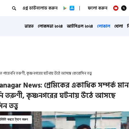
এপ্প ডাউনলোড করুন
ফলো করুন
ভারত
লোকসভা ২০২৪
আইপিএল ২০২৪
লোকাল
খেলা
ে পারেননি তরুণী, কৃষ্ণনগরের ঘটনায় উঠে আসছে কেরোসিন তত্ত্ব
anagar News: প্রেমিকের একাধিক সম্পর্ক মা
ি তরুণী, কৃষ্ণনগরের ঘটনায় উঠে আসছে
 তত্ত্ব
িউট করতে ট্যাপ করুন