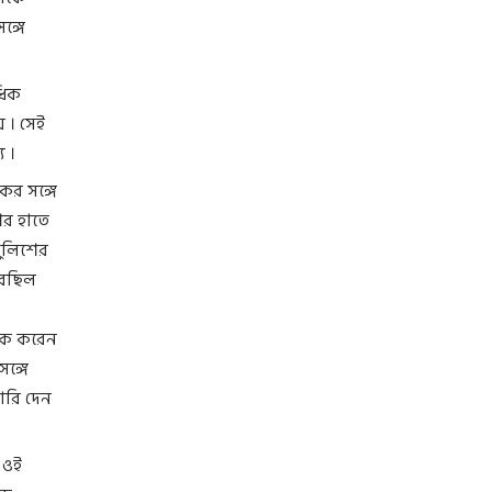
ঙ্গে
ধিক
য় । সেই
 ।
ের সঙ্গে
ের হাতে
পুলিশের
রেছিল
ুকে করেন
ঙ্গে
ারি দেন
 ওই