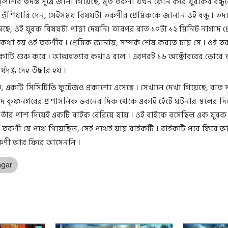
ুলিশের তদন্ত সূত্রে জানা গিয়েছে, মৃত তরুণী যখন ফোন করে যুবকের বন্ধু
 হুঁশিয়ারি দেন, সেইসময় বিষয়টা তরুণীর প্রেমিককে জানান ওই বন্ধু । তদন্
ছে, ওই যুবক বিষয়টা পাত্তা দেয়নি। তারপর রাত ১০টা ১২ মিনিট নাগাদ প্
 কথা হয় ওই তরুণীর । প্রেমিক জানায়, সম্পর্ক শেষ করতে চায় সে । ওই তর
কাটি শুরু করে । আত্মহত্যার কথাও বলে । এরপরই ১৬ অক্টোবরের ভোরে 
র্ধদগ্ধ দেহ উদ্ধার হয় ।
রতি, একটি সিসিটিভি ফুটেজও প্রকাশ্যে এসেছে । সেখানে দেখা গিয়েছে, রাত
াদ কৃষ্ণনগরের প্রশাসনিক ভবনের দিক থেকে একাই হেঁটে ঘটনার স্থলের দিক
। তাঁর পাশ দিয়েই একটি বাইক বেরিয়ে যায় । ওই বাইকে বসেছিল এক যুব
ত তরুণী যে পথে গিয়েছিল, সেই পথেই যায় বাইকটি । বাইকটি পরে ফিরে আ
তরুণী আর ফিরে আসেননি ।
agar