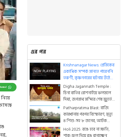
এর পর
Krishnanagar News: প্রেমিকের
একাধিক সম্পর্ক মানতে পারেননি
তরুণী, কৃষ্ণনগরের ঘটনায় উঠে
আসছে কেরোসিন তত্ত্ব
Digha Jagannath Temple :
Channel
চিনা বাতির রোশনাইয়ে ঝলমলে
 নিয়ে
দিঘা, জগন্নাথ মন্দিরে শেষ মুহূর্তের
ে আসছে
সাজসজ্জা তুঙ্গে
Patharpratima Blast: বাজি
কারখানায় পরপর বিস্ফোরণ, মৃত্যু
৪ শিশু-সহ ৮ জনের, আটক
ঙে
অভিযুক্ত
Holi 2025: রঙে হবে না ক্ষতি,
গ্ন,
শাক-ফুল দিয়ে রঙ বানাচ্ছেন