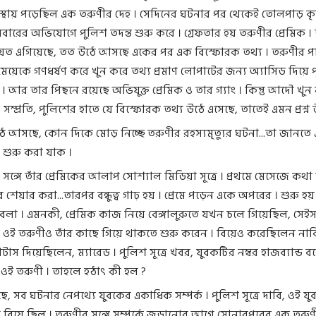
বস্থায় পড়েছিল এক তরুণীর দেহ । সেদিনের ঘটনার পর থেকেই তোলপাড় কৃ
বারের অভিযোগে পুলিশ তদন্ত শুরু করে । গ্রেফতার হয় তরুণীর প্রেমিক । 
ি যত এগিয়েছে, তত উঠে আসছে একের পর এক বিস্ফোরক তথ্য । তরুণীর প
য়েকে গণধর্ষণ করে খুন করে তথ্য প্রমাণ লোপাটের জন্য অ্যাসিড দিয়ে প
 । আর তার পিছনে রয়েছে অভিযুক্ত প্রেমিক ও তার গ্যাং । কিন্তু আদৌ খুন
 সম্প্রতি, পুলিশের হাতে যে বিস্ফোরক তথ্য উঠে এসেছে, তাতেই এমন প্রশ্ন
ে আসছে, কোন দিকে মোড় নিচ্ছে তরুণীর রহস্যমৃত্যুর ঘটনা...তা জানতে 
 শুরু করা যাক ।
 সঙ্গে তাঁর প্রেমিকের আলাপ সোশ্যাল মিডিয়া সূত্রে । প্রথমে মেসেজে কথা
 শেয়ার করা...তারপর বন্ধুত্ব গাঢ় হয় । প্রেমে পড়েন একে অপরের । শুরু হ
লা । এমনকী, প্রেমিক কাজ নিয়ে বেঙ্গালুরুতে যখন চলে গিয়েছিল, সেই
নে ওই তরুণীও তাঁর কাছে গিয়ে থাকতে শুরু করেন । বিয়েও করেছিলেন নাক
যাটাস দিয়েছিলেন, ম্যারেড । পুলিশ সূত্রে খবর, যুবকটির নম্বর হাজব্যান্ড 
ওই তরুণী । তাহলে হঠাৎ কী হল ?
ে, সব ঘটনার নেপথ্যে যুবকের একাধিক সম্পর্ক । পুলিশ সূত্রে দাবি, ওই য
বিয়ে ছিল । তরুণীর সঙ্গে সম্পর্কে জড়ানোর আগে সোনারপুরের এক তরু