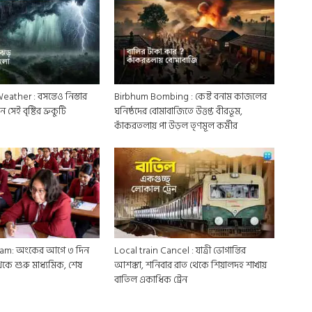
ther : বসন্তেও নিস্তার
Birbhum Bombing : কেষ্ট বনাম কাজলের
সেই বৃষ্টির ভ্রুকুটি
ঘনিষ্ঠদের বোমাবাজিতে উত্তপ্ত বীরভূম,
কাঁকরতলায় পা উড়ল তৃণমূল কর্মীর
am: অংকের আগে ৩ দিন
Local train Cancel : যাত্রী ভোগান্তির
েকে শুরু মাধ্যমিক, শেষ
আশঙ্কা, শনিবার রাত থেকে শিয়ালদহ শাখায়
বাতিল একাধিক ট্রেন