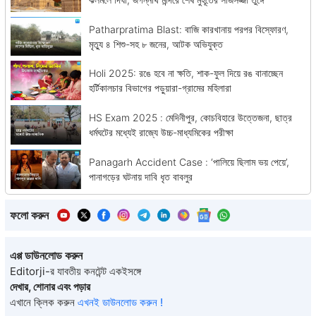
Patharpratima Blast: বাজি কারখানায় পরপর বিস্ফোরণ,
মৃত্যু ৪ শিশু-সহ ৮ জনের, আটক অভিযুক্ত
Holi 2025: রঙে হবে না ক্ষতি, শাক-ফুল দিয়ে রঙ বানাচ্ছেন
হর্টিকালচার বিভাগের পড়ুয়ারা-গ্রামের মহিলারা
HS Exam 2025 : মেদিনীপুর, কোচবিহারে উত্তেজনা, ছাত্র
ধর্মঘটের মধ্যেই রাজ্যে উচ্চ-মাধ্যমিকের পরীক্ষা
Panagarh Accident Case : ‘পালিয়ে ছিলাম ভয় পেয়ে’,
পানাগড়ের ঘটনায় দাবি ধৃত বাবলুর
ফলো করুন
এপ্প ডাউনলোড করুন
Editorji-র যাবতীয় কনটেন্ট একইসঙ্গে
দেখার, শোনার এবং পড়ার
এখানে ক্লিক করুন
এখনই ডাউনলোড করুন !