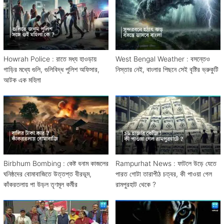
Howrah Police : রাতে মধ্য হাওড়ায়
West Bengal Weather : বসন্তেও
গাড়ির মধ্যে গুলি, গুলিবিদ্ধ পুলিশ অফিসার,
নিস্তার নেই, বাংলার পিছনে সেই বৃষ্টির ভ্রুকুটি
আটক এক মহিলা
Birbhum Bombing : কেষ্ট বনাম কাজলের
Rampurhat News : ফাটলে উড়ে যেতে
ঘনিষ্ঠদের বোমাবাজিতে উত্তপ্ত বীরভূম,
পারত গোটা তারাপীঠ চত্বর, কী পাওয়া গেল
কাঁকরতলায় পা উড়ল তৃণমূল কর্মীর
রামপুরহাট থেকে ?