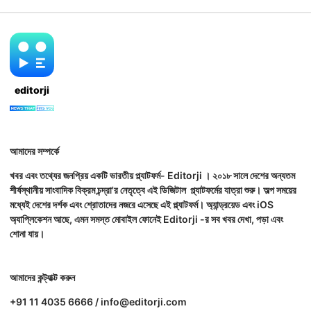
editorji
আমাদের সম্পর্কে
খবর এবং তথ্যের জনপ্রিয় একটি ভারতীয় প্ল্যাটফর্ম- Editorji । ২০১৮ সালে দেশের অন্যতম
শীর্ষস্থানীয় সাংবাদিক বিক্রম চন্দ্রা'র নেতৃত্বে এই ডিজিটাল প্ল্যাটফর্মের যাত্রা শুরু। অল্প সময়ের
মধ্যেই দেশের দর্শক এবং শ্রোতাদের নজরে এসেছে এই প্ল্যাটফর্ম। অ্যান্ড্রয়েড এবং iOS
অ্যাপ্লিকেশন আছে, এমন সমস্ত মোবাইল ফোনেই Editorji -র সব খবর দেখা, পড়া এবং
শোনা যায়।
আমাদের কন্ট্যাক্ট করুন
+91 11 4035 6666 / info@editorji.com