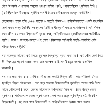
পৌষ উৎসবই এখানকার মানুষের প্রধান বার্ষিক পার্বণ, প্রাক্তনীদের পুনর্মিলন তিথি।
ইন্ডাস্ট্রি-বিরল বীরভূমের স্থানীয় অর্থনীতিতেও পৌষমেলার গুরুত্ব অপরিসীম।
দেবেন্দ্রনাথ ঠাকুর তাঁর ১৮৮৮ সালের ৮ মার্চের 'ডিড'-এ শান্তিনিকেতনে একটি বাৎসরিক
মেলা করার জন্য ট্রাস্টির সদস্যদের ‘চেষ্টা ও উদ্যোগ’ করতে বলেছিলেন। এই দলিল
যখন রচিত হয় তখন বিশ্বভারতী দূরের কথা, শান্তিনিকেতন ব্রহ্মবিদ্যালয়ও প্রতিষ্ঠিত
হয়নি। আজও কাগজে-কলমে এই মেলা পরিচালনার অধিকারী মহর্ষি-প্রবর্তিত সেই
শান্তিনিকেতন ট্রাস্ট।
গত নভেম্বর মাসেই এই বিষয়ে চূড়ান্ত সিদ্ধান্ত গ্রহণ করা হয়। এই পৌষ মেলা নিয়ে
কী সিদ্ধান্ত গ্রহণ নেওয়া হবে, তার অপেক্ষায় ছিলেন বীরভূম জেলার একাধিক
ব্যবসায়ী।
গত চার বছর নানা কারণ দেখিয়ে পৌষমেলা করেনি বিশ্বভারতী। তার পরিবর্তে দু’বার
হয়েছিল ‘বিকল্প পৌষমেলা’। গত বছর অবশ্য বিশ্বভারতীর পূর্বপল্লি মেলার মাঠে ফিরে
আসে পৌষমেলা। তবে, মেলার আযোজক বিশ্বভারতী ছিল না। ছিল বীরভূম জেলা
প্রশাসন। শর্তসাপেক্ষে জেলা প্রশাসনকে মেলা করার জন্য পূর্বপল্লির মাঠ দিয়েছিল
বিশ্বভারতী। এই বছর ফের বিশ্বভারতী ও শান্তিনিকেতন ট্রাস্ট মেলা করবে।