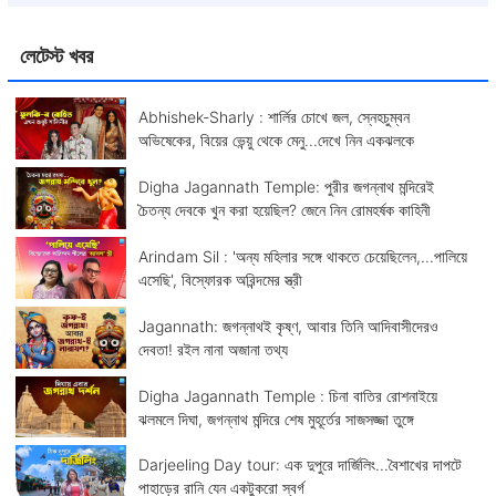
লেটেস্ট খবর
Abhishek-Sharly : শার্লির চোখে জল, স্নেহচুম্বন
অভিষেকের, বিয়ের ভেন্য়ু থেকে মেনু...দেখে নিন একঝলকে
Digha Jagannath Temple: পুরীর জগন্নাথ মন্দিরেই
চৈতন্য দেবকে খুন করা হয়েছিল? জেনে নিন রোমহর্ষক কাহিনী
Arindam Sil : 'অন্য মহিলার সঙ্গে থাকতে চেয়েছিলেন,...পালিয়ে
এসেছি', বিস্ফোরক অরিন্দমের স্ত্রী
Jagannath: জগন্নাথই কৃষ্ণ, আবার তিনি আদিবাসীদেরও
দেবতা! রইল নানা অজানা তথ্য
Digha Jagannath Temple : চিনা বাতির রোশনাইয়ে
ঝলমলে দিঘা, জগন্নাথ মন্দিরে শেষ মুহূর্তের সাজসজ্জা তুঙ্গে
Darjeeling Day tour: এক দুপুরে দার্জিলিং...বৈশাখের দাপটে
পাহাড়ের রানি যেন একটুকরো স্বর্গ