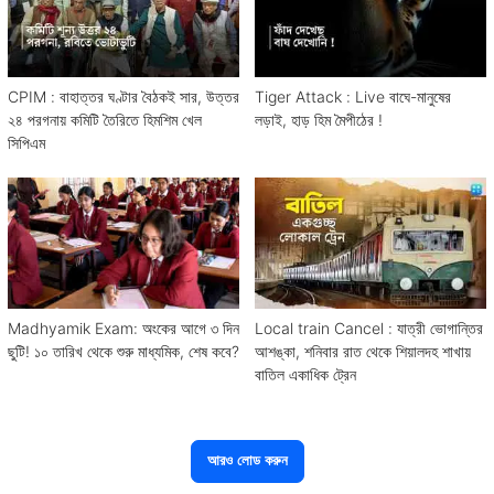
CPIM : বাহাত্তর ঘণ্টার বৈঠকই সার, উত্তর
Tiger Attack : Live বাঘে-মানুষের
২৪ পরগনায় কমিটি তৈরিতে হিমশিম খেল
লড়াই, হাড় হিম মৈপীঠের !
সিপিএম
Madhyamik Exam: অংকের আগে ৩ দিন
Local train Cancel : যাত্রী ভোগান্তির
ছুটি! ১০ তারিখ থেকে শুরু মাধ্যমিক, শেষ কবে?
আশঙ্কা, শনিবার রাত থেকে শিয়ালদহ শাখায়
বাতিল একাধিক ট্রেন
আরও লোড করুন