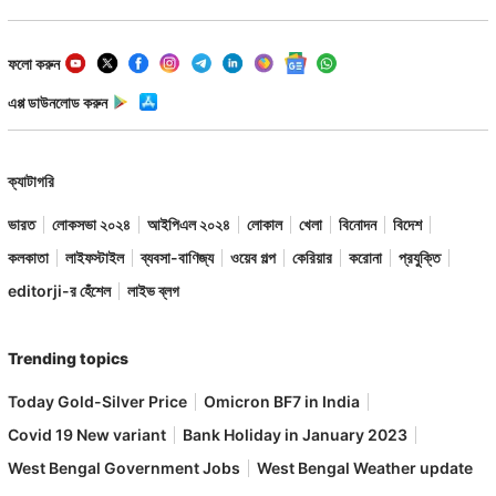
ফলো করুন
এপ্প ডাউনলোড করুন
ক্যাটাগরি
ভারত
লোকসভা ২০২৪
আইপিএল ২০২৪
লোকাল
খেলা
বিনোদন
বিদেশ
কলকাতা
লাইফস্টাইল
ব্যবসা-বাণিজ্য
ওয়েব গল্প
কেরিয়ার
করোনা
প্রযুক্তি
editorji-র হেঁশেল
লাইভ ব্লগ
Trending topics
Today Gold-Silver Price
Omicron BF7 in India
Covid 19 New variant
Bank Holiday in January 2023
West Bengal Government Jobs
West Bengal Weather update