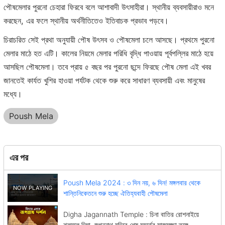
পৌষমেলার পুরনো চেহারা ফিরবে বলে আশাবাদী উৎসাহীরা। স্থানীয় ব্যবসায়ীরাও মনে
করছেন, এর ফলে স্থানীয় অর্থনীতিতেও ইতিবাচক প্রভাব পড়বে।
চিরাচরিত সেই প্রথা অনুযায়ী পৌষ উৎসব ও পৌষমেলা চলে আসছে। প্রথমে পুরনো
মেলার মাঠে হত এটি। কালের নিয়মে মেলার পরিধি বৃদ্ধি পাওয়ায় পূর্বপল্লির মাঠে হয়ে
আসছিল পৌষমেলা। তবে প্রায় ৫ বছর পর পুরনো ছন্দে ফিরছে পৌষ মেলা এই খবর
জানতেই কার্যত খুশির হাওয়া পর্যটক থেকে শুরু করে সাধারণ ব্যবসায়ী এবং মানুষের
মধ্যে।
Poush Mela
এর পর
Poush Mela 2024 : ৩ দিন নয়, ৬ দিন! মঙ্গলবার থেকে
শান্তিনিকেতনে শুরু হচ্ছে ঐতিহ্যবাহী পৌষমেলা
Digha Jagannath Temple : চিনা বাতির রোশনাইয়ে
ঝলমলে দিঘা, জগন্নাথ মন্দিরে শেষ মুহূর্তের সাজসজ্জা তুঙ্গে