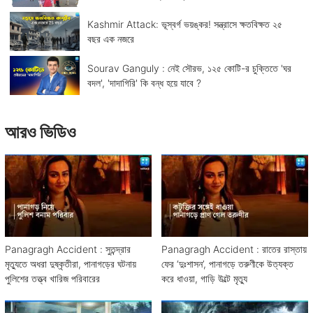
Kashmir Attack: ভূস্বর্গ ভয়ঙ্কর! সন্ত্রাসে ক্ষতবিক্ষত ২৫
বছর এক নজরে
Sourav Ganguly : নেই সৌরভ, ১২৫ কোটি-র চুক্তিতে 'ঘর
বদল', 'দাদাগিরি' কি বন্ধ হয়ে যাবে ?
আরও ভিডিও
Panagragh Accident : সুতন্দ্রার
Panagragh Accident : রাতের রাস্তায়
মৃত্যুতে অধরা দুষ্কৃতীরা, পানাগড়ের ঘটনায়
ফের ‘দুঃশাসন’, পানাগড়ে তরুণীকে উত্যক্ত
পুলিশের তত্ত্ব খারিজ পরিবারের
করে ধাওয়া, গাড়ি উল্টে মৃত্যু