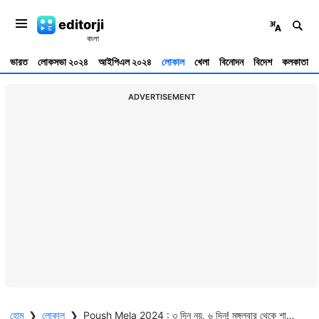
editorji
ভারত
লোকসভা ২০২৪
আইপিএল ২০২৪
লোকাল
খেলা
বিনোদন
বিদেশ
কলকাতা
ADVERTISEMENT
হোম
❯
লোকাল
❯
Poush Mela 2024 : ৩ দিন নয়, ৬ দিন! মঙ্গলবার থেকে শান্তিনিকেতনে শুরু হচ্ছে ঐতিহ্যবাহী পৌষমেলা