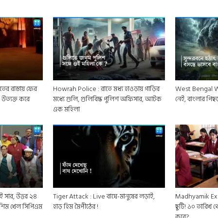
ের রাস্তায় ফের
Howrah Police : রাতে মধ্য হাওড়ায় গাড়ির
West Bengal Wea
 উত্যক্ত করে
মধ্যে গুলি, গুলিবিদ্ধ পুলিশ অফিসার, আটক
নেই, বাংলার পিছনে 
এক মহিলা
ই সার, উত্তর ২৪
Tiger Attack : Live বাঘে-মানুষের লড়াই,
Madhyamik Ex
মশিম খেল সিপিএম
হাড় হিম মৈপীঠের !
ছুটি! ১০ তারিখ থ
কবে?