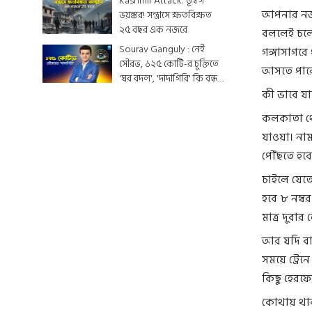
Kashmir Attack: ভূস্বর্গ
আপনার নজর 
ভয়ঙ্কর! সন্ত্রাসে ক্ষতবিক্ষত
২৫ বছর এক নজরে
বললেই চলে।
Sourav Ganguly : নেই
গঙ্গাসাগরে
সৌরভ, ১২৫ কোটি-র চুক্তিতে
আসতে পারেন
'ঘর বদল', 'দাদাগিরি' কি বন্ধ
হয়ে যাবে ?
কী ভাবে য
কলকাতা থে
যাওয়া। নাম
পৌঁছতে হবে
চাইলে যেতে
হবে ৮ নম্ব
মাত্র দুবার
আর যদি বাস
সময়ে ট্রে
কিছু হেরফে
কোথায় থা