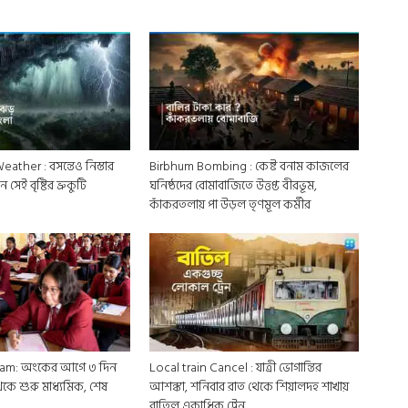
ther : বসন্তেও নিস্তার
Birbhum Bombing : কেষ্ট বনাম কাজলের
সেই বৃষ্টির ভ্রুকুটি
ঘনিষ্ঠদের বোমাবাজিতে উত্তপ্ত বীরভূম,
কাঁকরতলায় পা উড়ল তৃণমূল কর্মীর
am: অংকের আগে ৩ দিন
Local train Cancel : যাত্রী ভোগান্তির
েকে শুরু মাধ্যমিক, শেষ
আশঙ্কা, শনিবার রাত থেকে শিয়ালদহ শাখায়
বাতিল একাধিক ট্রেন