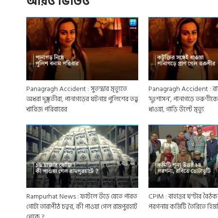
আরও ভিডিও
Panagragh Accident : সুতন্দ্রার মৃত্যুতে
Panagragh Accident : রাত
অধরা দুষ্কৃতীরা, পানাগড়ের ঘটনায় পুলিশের তত্ত্ব
‘দুঃশাসন’, পানাগড়ে তরুণীকে
খারিজ পরিবারের
ধাওয়া, গাড়ি উল্টে মৃত্যু
Rampurhat News : ফাটলে উড়ে যেতে পারত
CPIM : বাহাত্তর ঘণ্টার বৈঠক
গোটা তারাপীঠ চত্বর, কী পাওয়া গেল রামপুরহাট
পরগনায় কমিটি তৈরিতে হি
থেকে ?