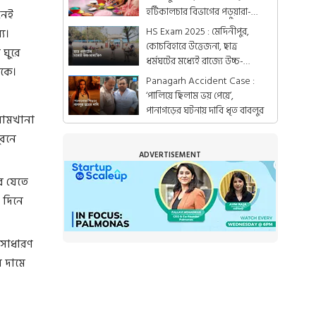
হর্টিকালচার বিভাগের পড়ুয়ারা-
নেই
গ্রামের মহিলারা
HS Exam 2025 : মেদিনীপুর,
য।
কোচবিহারে উত্তেজনা, ছাত্র
 ঘুরে
ধর্মঘটের মধ্যেই রাজ্যে উচ্চ-
েকে।
মাধ্যমিকের পরীক্ষা
Panagarh Accident Case :
‘পালিয়ে ছিলাম ভয় পেয়ে’,
পানাগড়ের ঘটনায় দাবি ধৃত বাবলুর
নামখানা
ুবনে
ADVERTISEMENT
ে যেতে
 দিনে
 সাধারণ
 দামে