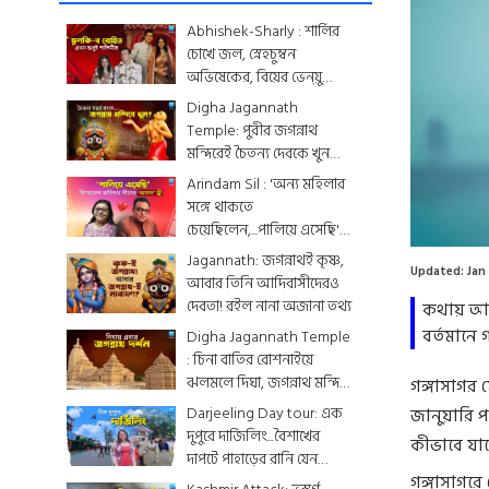
Abhishek-Sharly : শার্লির
চোখে জল, স্নেহচুম্বন
অভিষেকের, বিয়ের ভেন্য়ু
থেকে মেনু...দেখে নিন
Digha Jagannath
একঝলকে
Temple: পুরীর জগন্নাথ
মন্দিরেই চৈতন্য দেবকে খুন
করা হয়েছিল? জেনে নিন
Arindam Sil : 'অন্য মহিলার
রোমহর্ষক কাহিনী
সঙ্গে থাকতে
চেয়েছিলেন,...পালিয়ে এসেছি',
বিস্ফোরক অরিন্দমের স্ত্রী
Jagannath: জগন্নাথই কৃষ্ণ,
Updated:
Jan
আবার তিনি আদিবাসীদেরও
দেবতা! রইল নানা অজানা তথ্য
কথায় আছে
বর্তমানে 
Digha Jagannath Temple
: চিনা বাতির রোশনাইয়ে
ঝলমলে দিঘা, জগন্নাথ মন্দিরে
গঙ্গাসাগর 
শেষ মুহূর্তের সাজসজ্জা তুঙ্গে
Darjeeling Day tour: এক
জানুয়ারি প
দুপুরে দার্জিলিং...বৈশাখের
কীভাবে যাব
দাপটে পাহাড়ের রানি যেন
গঙ্গাসাগরে
একটুকরো স্বর্গ