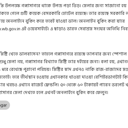
ন্তি উপলক্ষে গঙ্গাসাগরে থাকে উপচে পড়া ভিড়। মেলার জন্য সাজানো হয়
 থাকতে গেলে গুটি কয়েক বেসরকারি হোটেল রয়েছে। আর রয়েছে সরকারি
ময়ে অনলাইনে বুকিং করে তবেই যাওয়া ভাল। অনলাইন বুকিং করা যাবে
.wb.gov.in এই ওয়েবসাইটে। এ ছাড়াও ভারত সেবাশ্রম সংঘের অতিথি নি
িষ্টি খেতে ভালবাসেন? তাহলে গঙ্গাসাগরে রয়েছে আপনার জন্য স্পেশাল
 শুধু মেলা নয়, গঙ্গাসাগর বিখ্যাত মিষ্টি আর দইয়ের জন্য। বলা হয়, এখা
ও ধরে রেখেছে পুরানো পরিচয়। মিষ্টির স্বাদ এখনও নাকি রাজ-রাজাদের মণ্ড
তোই। তবে তীর্থস্থান হওয়ায় এখানকার খাওয়া দাওয়া বেশিইরভাগটাই কিন্
আর খরচও এখানে বাজেট ফ্রেন্ডলি। ৫০ থেকে ৬০ টাকায়ই পাবেন ভরপেট খ
্গাসাগর মেলা দেখতে হলে এখনই অনলাইনে বুকিং করে ফেলুন।
agar