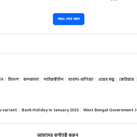
আরও লোড করুন
দন
বিদেশ
কলকাতা
লাইফস্টাইল
ব্যবসা-বাণিজ্য
ওয়েব গল্প
কেরিয়ার
w variant
Bank Holiday in January 2023
West Bengal Government J
আমাদের কন্ট্যাক্ট করুন