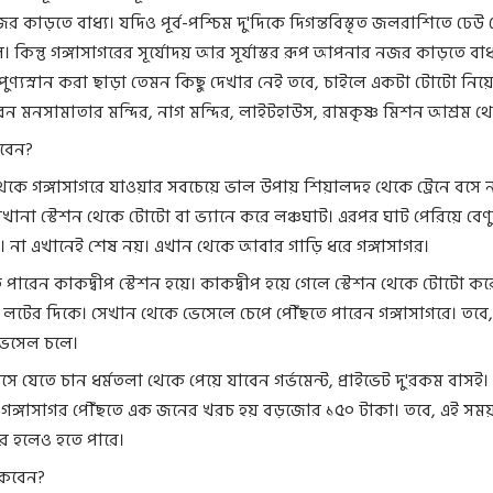
কাড়তে বাধ্য। যদিও পূর্ব-পশ্চিম দু'দিকে দিগন্তবিস্তৃত জলরাশিতে ঢেউ 
 কিন্তু গঙ্গাসাগরের সূর্যোদয় আর সূর্যাস্তর রূপ আপনার নজর কাড়তে বাধ্
 পুণ্যস্নান করা ছাড়া তেমন কিছু দেখার নেই তবে, চাইলে একটা টোটো নিয়ে
 মনসামাতার মন্দির, নাগ মন্দির, লাইটহাউস, রামকৃষ্ণ মিশন আশ্রম থ
াবেন?
কে গঙ্গাসাগরে যাওয়ার সবচেয়ে ভাল উপায় শিয়ালদহ থেকে ট্রেনে বসে 
খানা স্টেশন থেকে টোটো বা ভ্যানে করে লঞ্চঘাট। এরপর ঘাট পেরিয়ে বেণ
। না এখানেই শেষ নয়। এখান থেকে আবার গাড়ি ধরে গঙ্গাসাগর।
 পারেন কাকদ্বীপ স্টেশন হয়ে। কাকদ্বীপ হয়ে গেলে স্টেশন থেকে টোটো কর
র লটের দিকে। সেখান থেকে ভেসেলে চেপে পৌঁছতে পারেন গঙ্গাসাগরে। তবে,
 ভেসেল চলে।
ে যেতে চান ধর্মতলা থেকে পেয়ে যাবেন গর্ভমেন্ট, প্রাইভেট দু'রকম বাসই।
নে গঙ্গাসাগর পৌঁছতে এক জনের খরচ হয় বড়জোর ১৫০ টাকা। তবে, এই সময়
র হলেও হতে পারে।
কবেন?