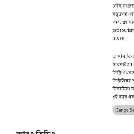
পৌষ সংক্রা
সমুদ্রতট।
তবে, এই স
prdtourism
রয়েছে।
আপনি কি ম
সারপ্রাইজ।
মিষ্টি এখন
মিঠাইয়ের ম
নিরামিষ। 
এই বছর গঙ
Ganga S