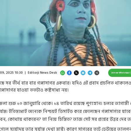
Loaded
:
24.49%
/
Unmute
 09, 2025 10:30
|
Editorji News Desk
Join our WhatsApp 
 সব তীর্থ বার বার গঙ্গাসাগর একবার। যদিও এই প্রবাদ প্রচলিত থাকলে
গঙ্গাসাগর যাওয়া ততটাও কষ্টসাধ্য নয়।
মেলা শুরু ১০ জানুয়ারি থেকে। ১৪ তারিখ রয়েছে পুণ্যস্নান। চলবে আগামী
র্যন্ত। ইতিমধ্যেই অনেকে নিশ্চয়ই ডিসাইড করে ফেলেছেন গঙ্গাসাগরে যাবেন।
েন, কোথায় থাকবেন? তা নিয়ে চিন্তিত? আজ সেই সব প্রশ্নের উত্তর দেব 
 গেলে সূর্যোদয় আর সূর্যাস্ত দেখা মাস্ট। কারণ সাগরের তটে ঢেউয়ের আলপ