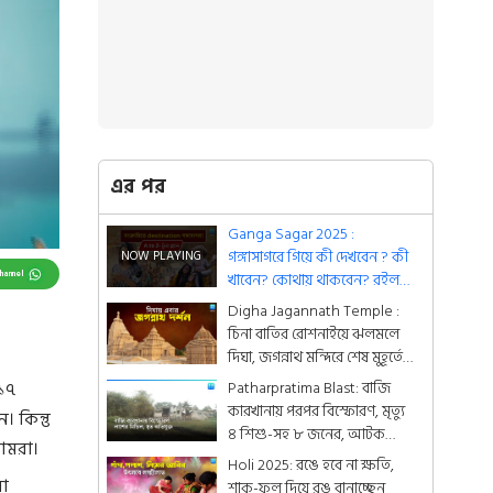
এর পর
Ganga Sagar 2025 :
গঙ্গাসাগরে গিয়ে কী দেখবেন ? কী
Channel
খাবেন? কোথায় থাকবেন? রইল
হদিশ
Digha Jagannath Temple :
ও
চিনা বাতির রোশনাইয়ে ঝলমলে
দিঘা, জগন্নাথ মন্দিরে শেষ মুহূর্তের
সাজসজ্জা তুঙ্গে
Patharpratima Blast: বাজি
 ১৭
কারখানায় পরপর বিস্ফোরণ, মৃত্যু
 কিন্তু
৪ শিশু-সহ ৮ জনের, আটক
আমরা।
অভিযুক্ত
Holi 2025: রঙে হবে না ক্ষতি,
না
শাক-ফুল দিয়ে রঙ বানাচ্ছেন