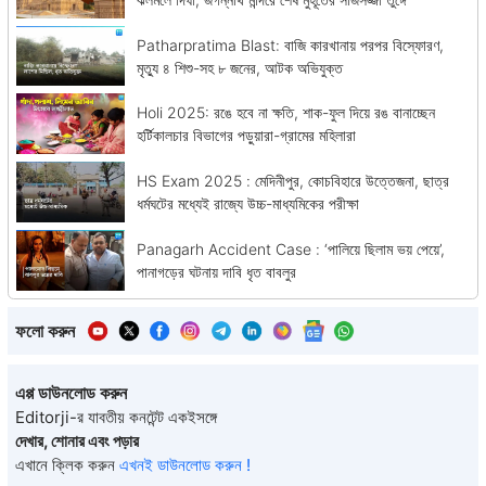
Patharpratima Blast: বাজি কারখানায় পরপর বিস্ফোরণ,
মৃত্যু ৪ শিশু-সহ ৮ জনের, আটক অভিযুক্ত
Holi 2025: রঙে হবে না ক্ষতি, শাক-ফুল দিয়ে রঙ বানাচ্ছেন
হর্টিকালচার বিভাগের পড়ুয়ারা-গ্রামের মহিলারা
HS Exam 2025 : মেদিনীপুর, কোচবিহারে উত্তেজনা, ছাত্র
ধর্মঘটের মধ্যেই রাজ্যে উচ্চ-মাধ্যমিকের পরীক্ষা
Panagarh Accident Case : ‘পালিয়ে ছিলাম ভয় পেয়ে’,
পানাগড়ের ঘটনায় দাবি ধৃত বাবলুর
ফলো করুন
এপ্প ডাউনলোড করুন
Editorji-র যাবতীয় কনটেন্ট একইসঙ্গে
দেখার, শোনার এবং পড়ার
এখানে ক্লিক করুন
এখনই ডাউনলোড করুন !