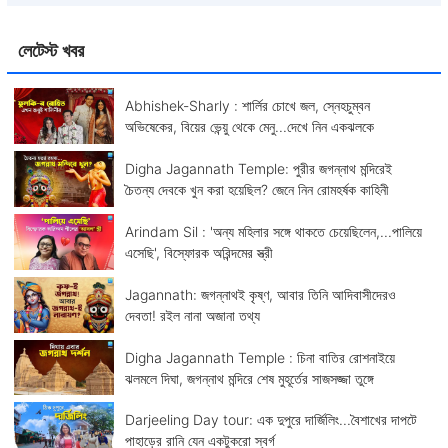
লেটেস্ট খবর
Abhishek-Sharly : শার্লির চোখে জল, স্নেহচুম্বন
অভিষেকের, বিয়ের ভেন্য়ু থেকে মেনু...দেখে নিন একঝলকে
Digha Jagannath Temple: পুরীর জগন্নাথ মন্দিরেই
চৈতন্য দেবকে খুন করা হয়েছিল? জেনে নিন রোমহর্ষক কাহিনী
Arindam Sil : 'অন্য মহিলার সঙ্গে থাকতে চেয়েছিলেন,...পালিয়ে
এসেছি', বিস্ফোরক অরিন্দমের স্ত্রী
Jagannath: জগন্নাথই কৃষ্ণ, আবার তিনি আদিবাসীদেরও
দেবতা! রইল নানা অজানা তথ্য
Digha Jagannath Temple : চিনা বাতির রোশনাইয়ে
ঝলমলে দিঘা, জগন্নাথ মন্দিরে শেষ মুহূর্তের সাজসজ্জা তুঙ্গে
Darjeeling Day tour: এক দুপুরে দার্জিলিং...বৈশাখের দাপটে
পাহাড়ের রানি যেন একটুকরো স্বর্গ