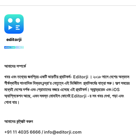
editorji
আমাদের সম্পর্কে
খবর এবং তথ্যের জনপ্রিয় একটি ভারতীয় প্ল্যাটফর্ম- Editorji । ২০১৮ সালে দেশের অন্যতম
শীর্ষস্থানীয় সাংবাদিক বিক্রম চন্দ্রা'র নেতৃত্বে এই ডিজিটাল প্ল্যাটফর্মের যাত্রা শুরু। অল্প সময়ের
মধ্যেই দেশের দর্শক এবং শ্রোতাদের নজরে এসেছে এই প্ল্যাটফর্ম। অ্যান্ড্রয়েড এবং iOS
অ্যাপ্লিকেশন আছে, এমন সমস্ত মোবাইল ফোনেই Editorji -র সব খবর দেখা, পড়া এবং
শোনা যায়।
আমাদের কন্ট্যাক্ট করুন
+91 11 4035 6666 / info@editorji.com