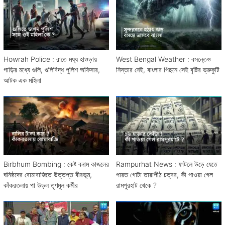
Howrah Police : রাতে মধ্য হাওড়ায়
West Bengal Weather : বসন্তেও
গাড়ির মধ্যে গুলি, গুলিবিদ্ধ পুলিশ অফিসার,
নিস্তার নেই, বাংলার পিছনে সেই বৃষ্টির ভ্রুকুটি
আটক এক মহিলা
Birbhum Bombing : কেষ্ট বনাম কাজলের
Rampurhat News : ফাটলে উড়ে যেতে
ঘনিষ্ঠদের বোমাবাজিতে উত্তপ্ত বীরভূম,
পারত গোটা তারাপীঠ চত্বর, কী পাওয়া গেল
কাঁকরতলায় পা উড়ল তৃণমূল কর্মীর
রামপুরহাট থেকে ?