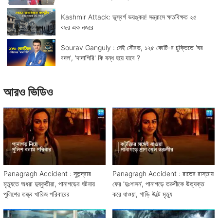
Kashmir Attack: ভূস্বর্গ ভয়ঙ্কর! সন্ত্রাসে ক্ষতবিক্ষত ২৫
বছর এক নজরে
Sourav Ganguly : নেই সৌরভ, ১২৫ কোটি-র চুক্তিতে 'ঘর
বদল', 'দাদাগিরি' কি বন্ধ হয়ে যাবে ?
আরও ভিডিও
Panagragh Accident : সুতন্দ্রার
Panagragh Accident : রাতের রাস্তায়
মৃত্যুতে অধরা দুষ্কৃতীরা, পানাগড়ের ঘটনায়
ফের ‘দুঃশাসন’, পানাগড়ে তরুণীকে উত্যক্ত
পুলিশের তত্ত্ব খারিজ পরিবারের
করে ধাওয়া, গাড়ি উল্টে মৃত্যু