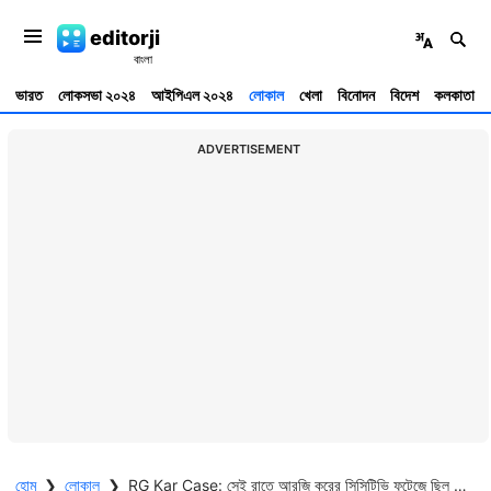
editorji
ভারত
লোকসভা ২০২৪
আইপিএল ২০২৪
লোকাল
খেলা
বিনোদন
বিদেশ
কলকাতা
ADVERTISEMENT
হোম
❯
লোকাল
❯
RG Kar Case: সেই রাতে আরজি করের সিসিটিভি ফুটেজে ছিল আরও কয়েকজন, কী তাদের পরিচয়, তদন্তে সিবিআই