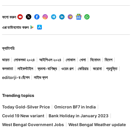
ফলো করুন
এপ্প ডাউনলোড করুন
ক্যাটাগরি
ভারত
লোকসভা ২০২৪
আইপিএল ২০২৪
লোকাল
খেলা
বিনোদন
বিদেশ
কলকাতা
লাইফস্টাইল
ব্যবসা-বাণিজ্য
ওয়েব গল্প
কেরিয়ার
করোনা
প্রযুক্তি
editorji-র হেঁশেল
লাইভ ব্লগ
Trending topics
Today Gold-Silver Price
Omicron BF7 in India
Covid 19 New variant
Bank Holiday in January 2023
West Bengal Government Jobs
West Bengal Weather update