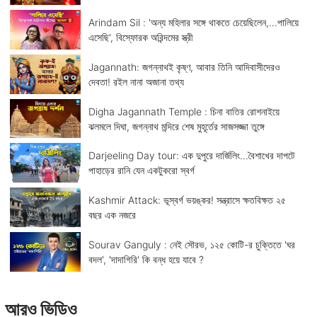
Arindam Sil : 'অন্য মহিলার সঙ্গে থাকতে চেয়েছিলেন,...পালিয়ে
এসেছি', বিস্ফোরক অরিন্দমের স্ত্রী
Jagannath: জগন্নাথই কৃষ্ণ, আবার তিনি আদিবাসীদেরও
দেবতা! রইল নানা অজানা তথ্য
Digha Jagannath Temple : চিনা বাতির রোশনাইয়ে
ঝলমলে দিঘা, জগন্নাথ মন্দিরে শেষ মুহূর্তের সাজসজ্জা তুঙ্গে
Darjeeling Day tour: এক দুপুরে দার্জিলিং...বৈশাখের দাপটে
পাহাড়ের রানি যেন একটুকরো স্বর্গ
Kashmir Attack: ভূস্বর্গ ভয়ঙ্কর! সন্ত্রাসে ক্ষতবিক্ষত ২৫
বছর এক নজরে
Sourav Ganguly : নেই সৌরভ, ১২৫ কোটি-র চুক্তিতে 'ঘর
বদল', 'দাদাগিরি' কি বন্ধ হয়ে যাবে ?
আরও ভিডিও