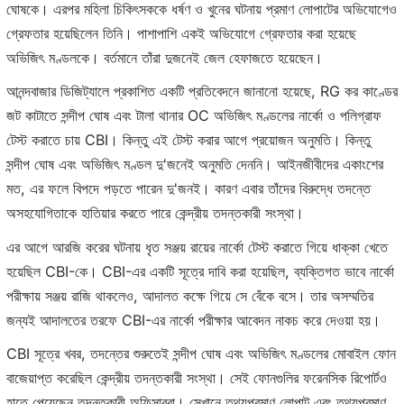
ঘোষকে। এরপর মহিলা চিকিৎসককে ধর্ষণ ও খুনের ঘটনায় প্রমাণ লোপাটের অভিযোগেও
গ্রেফতার হয়েছিলেন তিনি। পাশাপাশি একই অভিযোগে গ্রেফতার করা হয়েছে
অভিজিৎ মণ্ডলকে। বর্তমানে তাঁরা দুজনেই জেল হেফাজতে হয়েছেন।
আনন্দবাজার ডিজিট্যালে প্রকাশিত একটি প্রতিবেদনে জানানো হয়েছে, RG কর কাণ্ডের
জট কাটাতে সন্দীপ ঘোষ এবং টালা থানার OC অভিজিৎ মণ্ডলের নার্কো ও পলিগ্রাফ
টেস্ট করাতে চায় CBI। কিন্তু এই টেস্ট করার আগে প্রয়োজন অনুমতি। কিন্তু
সন্দীপ ঘোষ এবং অভিজিৎ মণ্ডল দু'জনেই অনুমতি দেননি। আইনজীবীদের একাংশের
মত, এর ফলে বিপদে পড়তে পারেন দু'জনই। কারণ এবার তাঁদের বিরুদ্ধে তদন্তে
অসহযোগিতাকে হাতিয়ার করতে পারে কেন্দ্রীয় তদন্তকারী সংস্থা।
এর আগে আরজি করের ঘটনায় ধৃত সঞ্জয় রায়ের নার্কো টেস্ট করাতে গিয়ে ধাক্কা খেতে
হয়েছিল CBI-কে। CBI-এর একটি সূত্রে দাবি করা হয়েছিল, ব্যক্তিগত ভাবে নার্কো
পরীক্ষায় সঞ্জয় রাজি থাকলেও, আদালত কক্ষে গিয়ে সে বেঁকে বসে। তার অসম্মতির
জন্যই আদালতের তরফে CBI-এর নার্কো পরীক্ষার আবেদন নাকচ করে দেওয়া হয়।
CBI সূত্রে খবর, তদন্তের শুরুতেই সন্দীপ ঘোষ এবং অভিজিৎ মণ্ডলের মোবাইল ফোন
বাজেয়াপ্ত করেছিল কেন্দ্রীয় তদন্তকারী সংস্থা। সেই ফোনগুলির ফরেনসিক রিপোর্টও
হাতে পেয়েছেন তদন্তকারী অফিসাররা। সেখানে তথ্যপ্রমাণ লোপাট এবং তথ্যপ্রমাণ