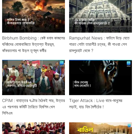
Birbhum Bombing : কেষ্ট বনাম কাজলের
Rampurhat News : ফাটলে উড়ে যেতে
ঘনিষ্ঠদের বোমাবাজিতে উত্তপ্ত বীরভূম,
পারত গোটা তারাপীঠ চত্বর, কী পাওয়া গেল
কাঁকরতলায় পা উড়ল তৃণমূল কর্মীর
রামপুরহাট থেকে ?
CPIM : বাহাত্তর ঘণ্টার বৈঠকই সার, উত্তর
Tiger Attack : Live বাঘে-মানুষের
২৪ পরগনায় কমিটি তৈরিতে হিমশিম খেল
লড়াই, হাড় হিম মৈপীঠের !
সিপিএম