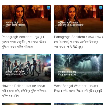
Panagragh Accident : সুতন্দ্রার
Panagragh Accident : রাতের রাস্তায়
মৃত্যুতে অধরা দুষ্কৃতীরা, পানাগড়ের ঘটনায়
ফের ‘দুঃশাসন’, পানাগড়ে তরুণীকে উত্যক্ত
পুলিশের তত্ত্ব খারিজ পরিবারের
করে ধাওয়া, গাড়ি উল্টে মৃত্যু
Howrah Police : রাতে মধ্য হাওড়ায়
West Bengal Weather : বসন্তেও
গাড়ির মধ্যে গুলি, গুলিবিদ্ধ পুলিশ অফিসার,
নিস্তার নেই, বাংলার পিছনে সেই বৃষ্টির ভ্রুকুটি
আটক এক মহিলা