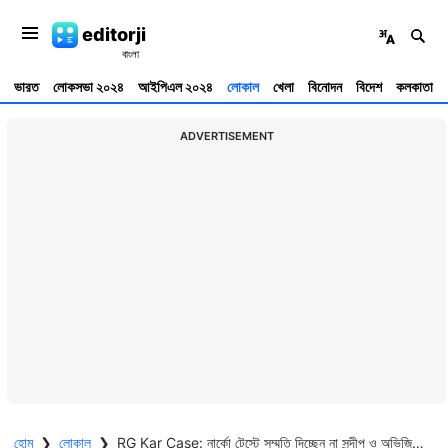
editorji
ভারত
লোকসভা ২০২৪
আইপিএল ২০২৪
লোকাল
খেলা
বিনোদন
বিদেশ
কলকাতা
ADVERTISEMENT
হোম
❯
লোকাল
❯
RG Kar Case: নার্কো টেস্টে সম্মতি দিচ্ছেন না সন্দীপ ও অভিজিৎ, আরও বড় বিপদে পড়তে পারেন দুই অভিযুক্ত?