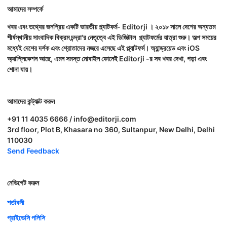
আমাদের সম্পর্কে
খবর এবং তথ্যের জনপ্রিয় একটি ভারতীয় প্ল্যাটফর্ম- Editorji । ২০১৮ সালে দেশের অন্যতম
শীর্ষস্থানীয় সাংবাদিক বিক্রম চন্দ্রা'র নেতৃত্বে এই ডিজিটাল প্ল্যাটফর্মের যাত্রা শুরু। অল্প সময়ের
মধ্যেই দেশের দর্শক এবং শ্রোতাদের নজরে এসেছে এই প্ল্যাটফর্ম। অ্যান্ড্রয়েড এবং iOS
অ্যাপ্লিকেশন আছে, এমন সমস্ত মোবাইল ফোনেই Editorji -র সব খবর দেখা, পড়া এবং
শোনা যায়।
আমাদের কন্ট্যাক্ট করুন
+91 11 4035 6666 / info@editorji.com
3rd floor, Plot B, Khasara no 360, Sultanpur, New Delhi, Delhi
110030
Send Feedback
নেভিগেট করুন
শর্তাবলী
প্রাইভেসি পলিসি