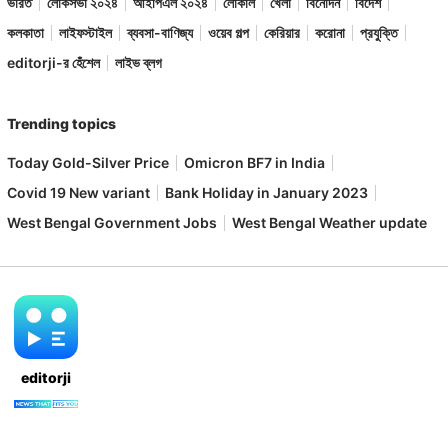
ভারত
লোকসভা ২০২৪
আইপিএল ২০২৪
লোকাল
খেলা
বিনোদন
বিদেশ
কলকাতা
লাইফস্টাইল
ব্যবসা-বাণিজ্য
ওয়েব গল্প
কেরিয়ার
করোনা
প্রযুক্তি
editorji-র হেঁশেল
লাইভ ব্লগ
Trending topics
Today Gold-Silver Price
Omicron BF7 in India
Covid 19 New variant
Bank Holiday in January 2023
West Bengal Government Jobs
West Bengal Weather update
editorji