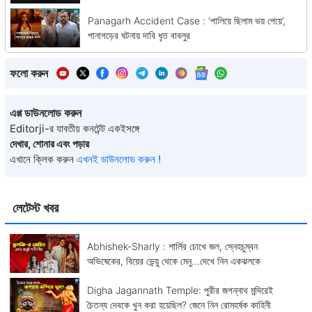
Panagarh Accident Case : ‘পালিয়ে ছিলাম ভয় পেয়ে’,
পানাগড়ের ঘটনায় দাবি ধৃত বাবলুর
ফলো করুন
এপ্প ডাউনলোড করুন
Editorji-র যাবতীয় কনটেন্ট একইসঙ্গে
দেখার, শোনার এবং পড়ার
এখানে ক্লিক করুন
এখনই ডাউনলোড করুন !
লেটেস্ট খবর
Abhishek-Sharly : শার্লির চোখে জল, স্নেহচুম্বন
অভিষেকের, বিয়ের ভেন্য়ু থেকে মেনু...দেখে নিন একঝলকে
Digha Jagannath Temple: পুরীর জগন্নাথ মন্দিরেই
চৈতন্য দেবকে খুন করা হয়েছিল? জেনে নিন রোমহর্ষক কাহিনী