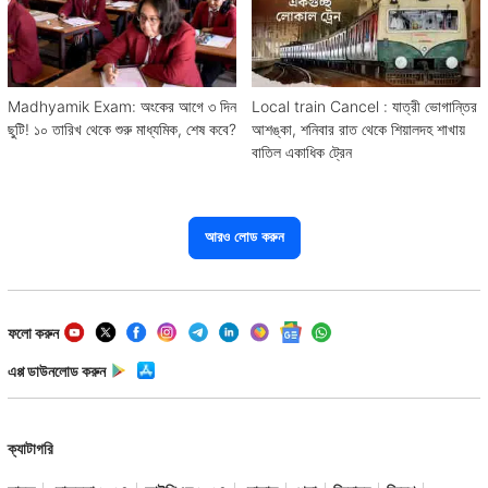
Madhyamik Exam: অংকের আগে ৩ দিন
Local train Cancel : যাত্রী ভোগান্তির
ছুটি! ১০ তারিখ থেকে শুরু মাধ্যমিক, শেষ কবে?
আশঙ্কা, শনিবার রাত থেকে শিয়ালদহ শাখায়
বাতিল একাধিক ট্রেন
আরও লোড করুন
ফলো করুন
এপ্প ডাউনলোড করুন
ক্যাটাগরি