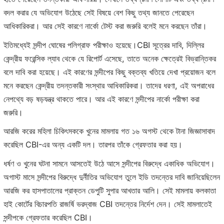
বদল করার যে অভিযোগ উঠেছে সেই বিষয়ে বেশ কিছু তথ্য জানতে পেরেছেন
আধিকারিকরা। আর সেই কারণে নার্কো টেস্ট করা জরুরি বলেই মনে করছেন তাঁরা।
ইতিমধ্যেই সন্দীপ ঘোষের পলিগ্রাফ পরীক্ষাও হয়েছে।CBI সূত্রের দাবি, দিল্লির
কেন্দ্রীয় ফরেন্সিক ল্যাব থেকে যে রিপোর্ট এসেছে, তাতে অনেক ক্ষেত্রেই বিভ্রান্তিকর
বলে দাবি করা হয়েছে। এই কারণের সন্দীপের কিছু বক্তব্য খতিয়ে দেখা প্রয়োজন বলে
মনে করছেন কেন্দ্রীয় তদন্তকারী সংস্থার আধিকারিকরা। তাদের ধরণা, এই অপরাধের
নেপথ্যে বড় ষড়যন্ত্র থাকতে পারে। আর এই কারণে সন্দীপের নার্কো পরীক্ষা করা
জরুরি।
আরজি করের মহিলা চিকিৎসককে খুনের মামলায় গত ১৬ অগস্ট থেকে টানা জিজ্ঞাসাবাদ
করেছিল CBI-এর অন্য একটি দল। তারপর তাঁকে গ্রেফতার করা হয়।
ধর্ষণ ও খুনের ঘটনা সামনে আসতেই উঠে আসে সন্দীপের বিরুদ্ধে একাধিক অভিযোগ।
অগাস্ট মাসে সন্দীপের বিরুদ্ধে দুর্নীতির অভিযোগ তুলে ইডি তদন্তের দাবি জানিয়েছিলেন
আরজি কর হাসপাতালের প্রাক্তন ডেপুটি সুপার আখতার আলি। সেই মামলায় কলকাতা
হাই কোর্টের বিচারপতি রাজর্ষি ভরদ্বাজ CBI তদন্তের নির্দেশ দেন। সেই মামলাতেই
সন্দীপকে গ্রেফতার করেছিল CBI।