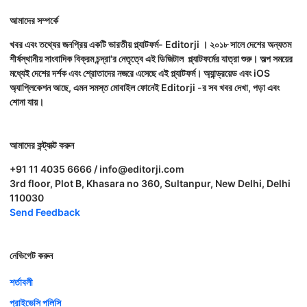
আমাদের সম্পর্কে
খবর এবং তথ্যের জনপ্রিয় একটি ভারতীয় প্ল্যাটফর্ম- Editorji । ২০১৮ সালে দেশের অন্যতম
শীর্ষস্থানীয় সাংবাদিক বিক্রম চন্দ্রা'র নেতৃত্বে এই ডিজিটাল প্ল্যাটফর্মের যাত্রা শুরু। অল্প সময়ের
মধ্যেই দেশের দর্শক এবং শ্রোতাদের নজরে এসেছে এই প্ল্যাটফর্ম। অ্যান্ড্রয়েড এবং iOS
অ্যাপ্লিকেশন আছে, এমন সমস্ত মোবাইল ফোনেই Editorji -র সব খবর দেখা, পড়া এবং
শোনা যায়।
আমাদের কন্ট্যাক্ট করুন
+91 11 4035 6666 / info@editorji.com
3rd floor, Plot B, Khasara no 360, Sultanpur, New Delhi, Delhi
110030
Send Feedback
নেভিগেট করুন
শর্তাবলী
প্রাইভেসি পলিসি