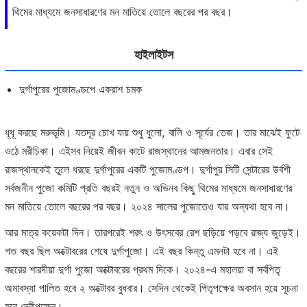
থিমের মাধ্যমে জনসাধারণের মন মাতিয়ে তোলে বছরের পর বছর।
হাইলাইটস
দুর্গাপুরের পুজোমণ্ডপে একরাশ চমক
ধূধূ করছে মরুভূমি। যতদূর চোখ যায় শুধু ধুলো, বালি ও সূর্যের তেজ। তার মাঝেই ফুটে
ওঠে মরীচিকা। এইসব নিয়েই জীবন কাটে রাজস্থানের আমজনতার। এবার সেই
রাজস্থানকেই তুলে ধরছে দুর্গাপুরের একটি পুজোমণ্ডপ। দুর্গাপুর সিটি সেন্টারের উর্বশী
সর্বজনীন পুজো কমিটি প্রতি বছরই নতুন ও অভিনব কিছু থিমের মাধ্যমে জনসাধারণের
মন মাতিয়ে তোলে বছরের পর বছর। ২০২৪ সালের পুজোতেও যার অন্যথা হবে না।
আর মাত্র কয়েকটা দিন। তারপরেই শরৎ ও উৎসবের রেশ ছড়িয়ে পড়বে রাজ্য জুড়েই।
গত বছর ছিল অক্টোবরের শেষে দুর্গাপুজো। এই বছর কিন্তু এমনটা হবে না। এই
বছরের শারদীয়া দুর্গা পুজো অক্টোবরের প্রথম দিকে। ২০২৪-এ মহালয়া বা সর্বপিতৃ
অমাবস্যা পালিত হবে ২ অক্টোবর বুধবার। সেদিন থেকেই পিতৃপক্ষের অবসান হয়ে সূচনা
হবে দেবীপক্ষের।