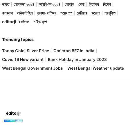
ভারত
লোকসভা ২০২৪
আইপিএল ২০২৪
লোকাল
খেলা
বিনোদন
বিদেশ
কলকাতা
লাইফস্টাইল
ব্যবসা-বাণিজ্য
ওয়েব গল্প
কেরিয়ার
করোনা
প্রযুক্তি
editorji-র হেঁশেল
লাইভ ব্লগ
Trending topics
Today Gold-Silver Price
Omicron BF7 in India
Covid 19 New variant
Bank Holiday in January 2023
West Bengal Government Jobs
West Bengal Weather update
editorji