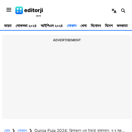
editorji
ভারত
লোকসভা ২০২৪
আইপিএল ২০২৪
লোকাল
খেলা
বিনোদন
বিদেশ
কলকাতা
ADVERTISEMENT
হোম
❯
লোকাল
❯
Durga Puja 2024: শিল্পাঞ্চলে এক টুকরো রাজস্থান, ধূ ধূ মরুভূমির মাঝে মরীচিকা, এবার পুজোয় চমক দুর্গাপুরে