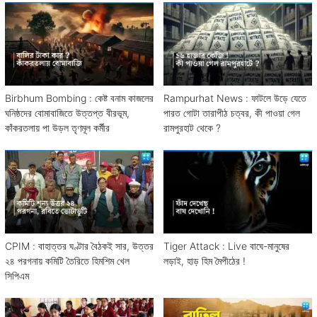
Birbhum Bombing : কেষ্ট বনাম কাজলের
Rampurhat News : ফাটলে উড়ে যেতে
ঘনিষ্ঠদের বোমাবাজিতে উত্তপ্ত বীরভূম,
পারত গোটা তারাপীঠ চত্বর, কী পাওয়া গেল
কাঁকরতলায় পা উড়ল তৃণমূল কর্মীর
রামপুরহাট থেকে ?
CPIM : বাহাত্তর ঘণ্টার বৈঠকই সার, উত্তর
Tiger Attack : Live বাঘে-মানুষের
২৪ পরগনায় কমিটি তৈরিতে হিমশিম খেল
লড়াই, হাড় হিম মৈপীঠের !
সিপিএম