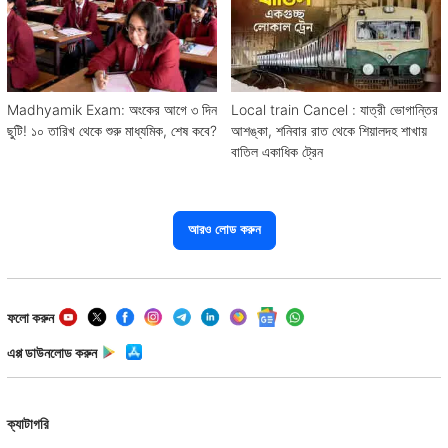
Madhyamik Exam: অংকের আগে ৩ দিন
Local train Cancel : যাত্রী ভোগান্তির
ছুটি! ১০ তারিখ থেকে শুরু মাধ্যমিক, শেষ কবে?
আশঙ্কা, শনিবার রাত থেকে শিয়ালদহ শাখায়
বাতিল একাধিক ট্রেন
আরও লোড করুন
ফলো করুন
এপ্প ডাউনলোড করুন
ক্যাটাগরি