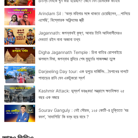
চৈতন্য দেবকে খুন করা হয়েছিল? জেনে নিন রোমহর্ষক কাহিনী
Arindam Sil : 'অন্য মহিলার সঙ্গে থাকতে চেয়েছিলেন,...পালিয়ে
এসেছি', বিস্ফোরক অরিন্দমের স্ত্রী
Jagannath: জগন্নাথই কৃষ্ণ, আবার তিনি আদিবাসীদেরও
দেবতা! রইল নানা অজানা তথ্য
Digha Jagannath Temple : চিনা বাতির রোশনাইয়ে
ঝলমলে দিঘা, জগন্নাথ মন্দিরে শেষ মুহূর্তের সাজসজ্জা তুঙ্গে
Darjeeling Day tour: এক দুপুরে দার্জিলিং...বৈশাখের দাপটে
পাহাড়ের রানি যেন একটুকরো স্বর্গ
Kashmir Attack: ভূস্বর্গ ভয়ঙ্কর! সন্ত্রাসে ক্ষতবিক্ষত ২৫
বছর এক নজরে
Sourav Ganguly : নেই সৌরভ, ১২৫ কোটি-র চুক্তিতে 'ঘর
বদল', 'দাদাগিরি' কি বন্ধ হয়ে যাবে ?