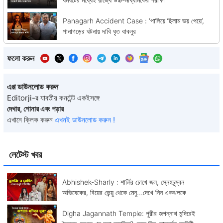
Panagarh Accident Case : ‘পালিয়ে ছিলাম ভয় পেয়ে’,
পানাগড়ের ঘটনায় দাবি ধৃত বাবলুর
ফলো করুন
এপ্প ডাউনলোড করুন
Editorji-র যাবতীয় কনটেন্ট একইসঙ্গে
দেখার, শোনার এবং পড়ার
এখানে ক্লিক করুন
এখনই ডাউনলোড করুন !
লেটেস্ট খবর
Abhishek-Sharly : শার্লির চোখে জল, স্নেহচুম্বন
অভিষেকের, বিয়ের ভেন্য়ু থেকে মেনু...দেখে নিন একঝলকে
Digha Jagannath Temple: পুরীর জগন্নাথ মন্দিরেই