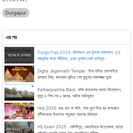
Durgapur
এর পর
Durga Puja 2024: শিল্পাঞ্চলে এক টুকরো রাজস্থান, ধূ ধূ
মরুভূমির মাঝে মরীচিকা, এবার পুজোয় চমক দুর্গাপুরে
Digha Jagannath Temple : চিনা বাতির রোশনাইয়ে
ঝলমলে দিঘা, জগন্নাথ মন্দিরে শেষ মুহূর্তের সাজসজ্জা তুঙ্গে
Patharpratima Blast: বাজি কারখানায় পরপর বিস্ফোরণ,
মৃত্যু ৪ শিশু-সহ ৮ জনের, আটক অভিযুক্ত
Holi 2025: রঙে হবে না ক্ষতি, শাক-ফুল দিয়ে রঙ বানাচ্ছেন
হর্টিকালচার বিভাগের পড়ুয়ারা-গ্রামের মহিলারা
HS Exam 2025 : মেদিনীপুর, কোচবিহারে উত্তেজনা, ছাত্র
ধর্মঘটের মধ্যেই রাজ্যে উচ্চ-মাধ্যমিকের পরীক্ষা