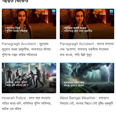
আরও ভিডিও
Panagragh Accident : সুতন্দ্রার
Panagragh Accident : রাতের রাস্তায়
মৃত্যুতে অধরা দুষ্কৃতীরা, পানাগড়ের ঘটনায়
ফের ‘দুঃশাসন’, পানাগড়ে তরুণীকে উত্যক্ত
পুলিশের তত্ত্ব খারিজ পরিবারের
করে ধাওয়া, গাড়ি উল্টে মৃত্যু
Howrah Police : রাতে মধ্য হাওড়ায়
West Bengal Weather : বসন্তেও
গাড়ির মধ্যে গুলি, গুলিবিদ্ধ পুলিশ অফিসার,
নিস্তার নেই, বাংলার পিছনে সেই বৃষ্টির ভ্রুকুটি
আটক এক মহিলা