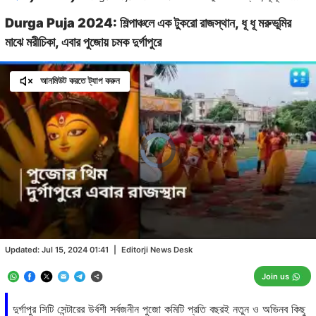
Durga Puja 2024: শিল্পাঞ্চলে এক টুকরো রাজস্থান, ধূ ধূ মরুভূমির
মাঝে মরীচিকা, এবার পুজোয় চমক দুর্গাপুরে
আনমিউট করতে ট্যাপ করুন
Video
Player
is
loading.
Loaded
:
0.00%
/
Unmute
Updated:
Jul 15, 2024 01:41
|
Editorji News Desk
Join us
দুর্গাপুর সিটি সেন্টারের উর্বশী সর্বজনীন পুজো কমিটি প্রতি বছরই নতুন ও অভিনব কিছু