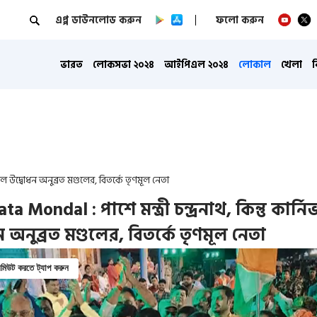
এপ্প ডাউনলোড করুন
ফলো করুন
ভারত
লোকসভা ২০২৪
আইপিএল ২০২৪
লোকাল
খেলা
িভাল উদ্বোধন অনুব্রত মণ্ডলের, বিতর্কে তৃণমূল নেতা
a Mondal : পাশে মন্ত্রী চন্দ্রনাথ, কিন্তু কার্ন
 অনুব্রত মণ্ডলের, বিতর্কে তৃণমূল নেতা
িউট করতে ট্যাপ করুন