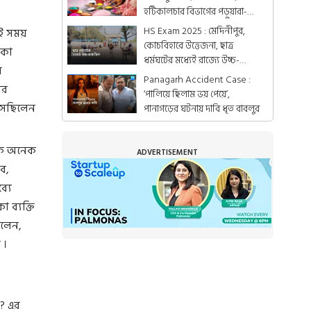
হর্টিকালচার বিভাগের পড়ুয়ারা-
গ্রামের মহিলারা
HS Exam 2025 : মেদিনীপুর,
েই সময়
কোচবিহারে উত্তেজনা, ছাত্র
থাকা
ধর্মঘটের মধ্যেই রাজ্যে উচ্চ-
ন
মাধ্যমিকের পরীক্ষা
Panagarh Accident Case :
ের
‘পালিয়ে ছিলাম ভয় পেয়ে’,
বসেছিলেন
পানাগড়ের ঘটনায় দাবি ধৃত বাবলুর
িকে অনেক
ADVERTISEMENT
ব,
্যে
 ব্যক্তি
িলেন,
 ।
 ? এর