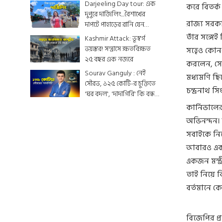
শেষ মুহূর্তের সাজসজ্জা তুঙ্গে
Darjeeling Day tour: এক
করে বিতর্ক
দুপুরে দার্জিলিং...বৈশাখের
রাজ্য সরকা
দাপটে পাহাড়ের রানি যেন
একটুকরো স্বর্গ
তাঁর সঙ্গেই 
Kashmir Attack: ভূস্বর্গ
ভয়ঙ্কর! সন্ত্রাসে ক্ষতবিক্ষত
সত্ত্বেও ক
২৫ বছর এক নজরে
করলেন, সেই
Sourav Ganguly : নেই
মধ্যমণি ছি
সৌরভ, ১২৫ কোটি-র চুক্তিতে
চন্দ্রনাথ সি
'ঘর বদল', 'দাদাগিরি' কি বন্ধ
হয়ে যাবে ?
কার্নিভালে
অভিনন্দন।
সবাইকে নিয়
আবারও একসঙ
একজন মন্ত্র
তাই নিয়ে ব
বর্তমানে ক
বিজেপির প্