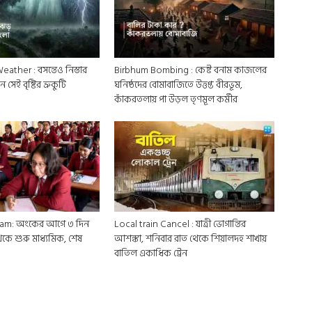
ther : বসন্তেও নিস্তার
Birbhum Bombing : কেষ্ট বনাম কাজলের
সেই বৃষ্টির ভ্রুকুটি
ঘনিষ্ঠদের বোমাবাজিতে উত্তপ্ত বীরভূম,
কাঁকরতলায় পা উড়ল তৃণমূল কর্মীর
am: অংকের আগে ৩ দিন
Local train Cancel : যাত্রী ভোগান্তির
েকে শুরু মাধ্যমিক, শেষ
আশঙ্কা, শনিবার রাত থেকে শিয়ালদহ শাখায়
বাতিল একাধিক ট্রেন