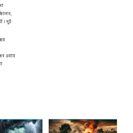
সা
ছিলেন,
 । দুই
বছর
ে
ছেন এবার
য়া