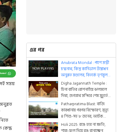
এর পর
Anubrata Mondal : পাশে মন্ত্রী
চন্দ্রনাথ, কিন্তু কার্নিভাল উদ্বোধন
Channel
অনুব্রত মণ্ডলের, বিতর্কে তৃণমূল
নেতা
Digha Jagannath Temple :
 সেই সময়
চিনা বাতির রোশনাইয়ে ঝলমলে
দিঘা, জগন্নাথ মন্দিরে শেষ মুহূর্তের
সাজসজ্জা তুঙ্গে
Patharpratima Blast: বাজি
নুব্রত
কারখানায় পরপর বিস্ফোরণ, মৃত্যু
ন
৪ শিশু-সহ ৮ জনের, আটক
নিতে
অভিযুক্ত
Holi 2025: রঙে হবে না ক্ষতি,
কেন্দ্র
শাক-ফুল দিয়ে রঙ বানাচ্ছেন