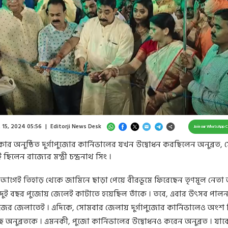
Loaded
:
37.84%
/
Unmute
 15, 2024 05:56
|
Editorji News Desk
Join our WhatsApp 
কার অনুষ্ঠিত দুর্গাপুজোর কার্নিভালের যখন উদ্বোধন করছিলেন অনুব্রত,
ই ছিলেন রাজ্যের মন্ত্রী চন্দ্রনাথ সিং ।
গেই তিহাড় থেকে জামিনে ছাড়া পেয়ে বীরভূমে ফিরেছেন তৃণমূল নেতা অ
ত দুই বছর পুজোয় জেলেই কাটাতে হয়েছিল তাঁকে । তবে, এবার উৎসব পাল
ের জেলাতেই । এদিকে, সোমবার জেলায় দুর্গাপুজোর কার্নিভালেও অংশ 
ে অনুব্রতকে । এমনকী, পুজো কার্নিভালের উদ্বোধনও করেন অনুব্রত । যাকে 