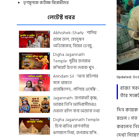
তৃণমূলকে কটাক্ষ বিরোধীদের
লেটেস্ট খবর
Abhishek-Sharly : শার্লির
চোখে জল, স্নেহচুম্বন
অভিষেকের, বিয়ের ভেন্য়ু
থেকে মেনু...দেখে নিন
Digha Jagannath
একঝলকে
Temple: পুরীর জগন্নাথ
মন্দিরেই চৈতন্য দেবকে খুন
করা হয়েছিল? জেনে নিন
Arindam Sil : 'অন্য মহিলার
Updated:
Oct
রোমহর্ষক কাহিনী
সঙ্গে থাকতে
রাজ্য সর
চেয়েছিলেন,...পালিয়ে এসেছি',
তাঁর সঙ্গে
বিস্ফোরক অরিন্দমের স্ত্রী
Jagannath: জগন্নাথই কৃষ্ণ,
আবার তিনি আদিবাসীদেরও
দিন কয়েক আ
দেবতা! রইল নানা অজানা তথ্য
মণ্ডল । গ
Digha Jagannath Temple
: চিনা বাতির রোশনাইয়ে
করলেন নিজ
ঝলমলে দিঘা, জগন্নাথ মন্দিরে
দেখা গিয়েছ