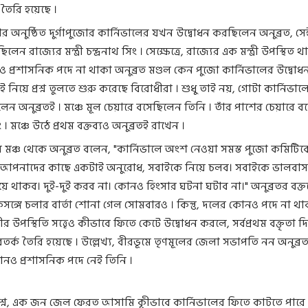
 তৈরি হয়েছে ।
র অনুষ্ঠিত দুর্গাপুজোর কার্নিভালের যখন উদ্বোধন করছিলেন অনুব্রত, স
ছিলেন রাজ্যের মন্ত্রী চন্দ্রনাথ সিং । সেক্ষেত্রে, রাজ্যের এক মন্ত্রী উপস্থিত 
োনও প্রশাসনিক পদে না থাকা অনুব্রত মণ্ডল কেন পুজো কার্নিভালের উদ্বোধ
 নিয়ে প্রশ্ন তুলতে শুরু করেছে বিরোধীরা । শুধু তাই নয়, গোটা কার্নিভাল
লেন অনুব্রতই । মঞ্চে মূল চেয়ারে বসেছিলেন তিনি । তাঁর পাশের চেয়ারে 
ং । মঞ্চে উঠে প্রথম বক্তব্যও অনুব্রতই রাখেন ।
র মঞ্চ থেকে অনুব্রত বলেন, "কার্নিভালে অংশ নেওয়া সমস্ত পুজো কমিট
 আপনাদের কাছে একটাই অনুরোধ, সবাইকে নিয়ে চলব। সবাইকে ভালবাস
ে থাকব। দুই-দুই করব না। কোনও হিংসার ঘটনা ঘটাব না।" অনুব্রতর বক্তব
্গে চলার বার্তা শোনা গেল সোমবারও । কিন্তু, দলের কোনও পদে না থাকা
ীর উপস্থিতি সত্ত্বেও কীভাবে ফিতে কেটে উদ্বোধন করলে, সর্বপ্রথম বক্তৃতা দ
িতর্ক তৈরি হয়েছে । উল্লেখ্য, বীরভূমে তৃণমূলের জেলা সভাপতি নন অনুব্রত
োনও প্রশাসনিক পদে নেই তিনি ।
রশ্ন, এক জন জেল ফেরত আসামি কূীভাবে কার্নিভালের ফিতে কাটতে পারে