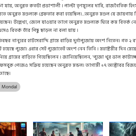
 যায়, অনুব্রত কতটা প্রভাশালী । পাল্টা তৃণমূলের দাবি, রাজনৈতিক হিং
রতে অনুব্রত মণ্ডলকে গ্রেফতার করা হয়েছিল।...অনুব্রত মণ্ডল যে জায়গায় 
েছেন। উল্লেখ্য, জেলে যাওয়ার আগে অনুব্রত মণ্ডলকে ঘিরে কম বিতর্ক নেই
সেও বিতর্ক তাঁর পিছু ছাড়ল না বলা যায় ।
্রতিবছর নানুরের হাটসেরান্দি গ্রামে বাড়ির দুর্গাপুজোয় অংশ নিতেন। গত ২ 
াই হয়েছে পুজো। এবার সেই পুজোতেই অংশ নেন তিনি । মহাষ্টমীর দিন মেয়
নিয়ে গ্রামের বাড়িতে গিয়েছিলেন । জানিয়েছিলেন, 'পুজো খুব ভাল কাটাচ্
 ফেসবুক পেজেও সক্রিয় হয়েছেন অনুব্রত মন্ডল। আগামী ১৭ অক্টোবর বিজ
 আছে।
a Mondal