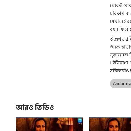
থেকেই বোঝা
চরিতার্থ ক
সেখানেই রয়
বছর ফিরে এ
উল্লেখ্য, প
তাঁকে ছাড়
সুকন্যাকে 
। ইতিমধ্যে
সম্মিলনীও
Anubrat
আরও ভিডিও