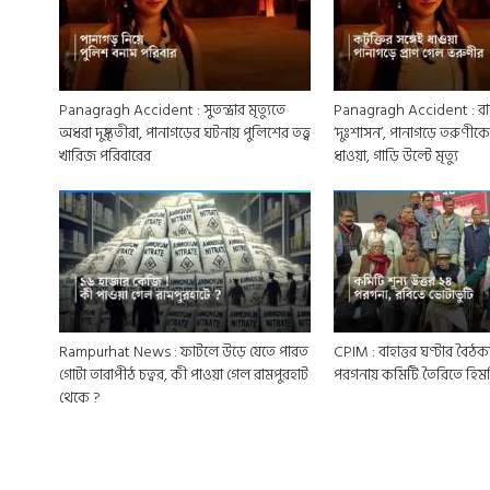
Panagragh Accident : সুতন্দ্রার মৃত্যুতে
Panagragh Accident : রাত
অধরা দুষ্কৃতীরা, পানাগড়ের ঘটনায় পুলিশের তত্ত্ব
‘দুঃশাসন’, পানাগড়ে তরুণীকে
খারিজ পরিবারের
ধাওয়া, গাড়ি উল্টে মৃত্যু
Rampurhat News : ফাটলে উড়ে যেতে পারত
CPIM : বাহাত্তর ঘণ্টার বৈঠক
গোটা তারাপীঠ চত্বর, কী পাওয়া গেল রামপুরহাট
পরগনায় কমিটি তৈরিতে হি
থেকে ?