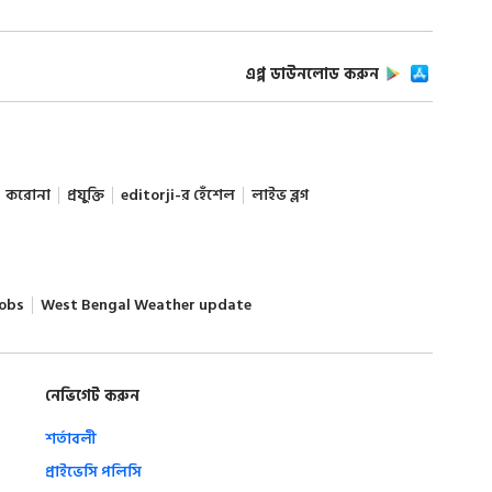
এপ্প ডাউনলোড করুন
করোনা
প্রযুক্তি
editorji-র হেঁশেল
লাইভ ব্লগ
obs
West Bengal Weather update
নেভিগেট করুন
শর্তাবলী
প্রাইভেসি পলিসি