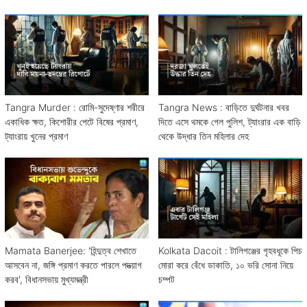
Tangra Murder : রোমি-সুদেষ্ণার শরীরে
Tangra News : বাড়িতে দুর্ঘটনার খবর
একাধিক ক্ষত, কিশোরীর পেটে বিষের প্রমাণ,
দিতে এসে থমকে গেল পুলিশ, ট্যাংরার এক বাড়ি
ট্যাংরায় খুনের প্রমাণ
থেকে উদ্ধার তিন মহিলার দেহ
Mamata Banerjee: 'হিন্দুত্ব শেখাতে
Kolkata Dacoit : টালিগঞ্জের গৃহবধূকে পিচ
আসবেন না, জঙ্গি প্রমাণ করতে পারলে পদত্য়াগ
মোরা করে বেঁধে ডাকাতি, ১০ ভরি সোনা নিয়ে
করব', বিধানসভায় মুখ্যমন্ত্রী
চম্পট