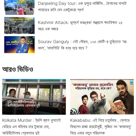
Darjeeling Day tour: এক দুপুরে দার্জিলিং...বৈশাখের দাপটে
পাহাড়ের রানি যেন একটুকরো স্বর্গ
Kashmir Attack: ভূস্বর্গ ভয়ঙ্কর! সন্ত্রাসে ক্ষতবিক্ষত ২৫
বছর এক নজরে
Sourav Ganguly : নেই সৌরভ, ১২৫ কোটি-র চুক্তিতে 'ঘর
বদল', 'দাদাগিরি' কি বন্ধ হয়ে যাবে ?
আরও ভিডিও
Kolkata Murder : ট্রলি ব্যাগ খুলতেই
Kakababu: এই নিয়ে চতুর্থবার , ফ্লোরে
বেরিয়ে এল মহিলার চার টুকরো দেহ,
ফিরলেন রাজা রায়চৌধুরী, সৃজিত নন 'কাকাবাবু'
আরিহীটোলায় গ্রেফতার দুই
নিয়ে এবার নতুন পরিচালক