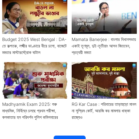
Budget 2025 West Bengal : DA-
Mamata Banerjee : বাংলার বিধানসভায়
তে কল্পতরু, লক্ষ্মীর ভাণ্ডারে ধীরে চলো, বাজেটে
একাই তৃণমূল, দুই-তৃতীয়াং আসন জিতবেন,
মমতার মাস্টারস্ট্রোক ঘাটাল
প্রত্যয়ী মমতা
Madhyamik Exam 2025: শুরু
RG Kar Case : পরিবারের তাড়াহুড়ো মানল
মাধ্যমিক, নির্বিঘ্নে চলছে প্রথম পরীক্ষা,
না সুপ্রিম কোর্ট, আরজি কর মামলায় ধাক্কা
কলকাতার হল পরিদর্শন পুলিশ কমিশনারের
রাজ্যেও