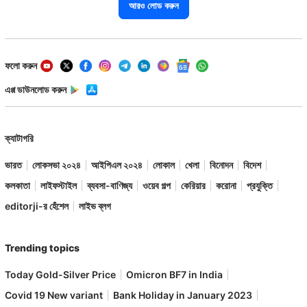
আরও লোড করুন
ফলো করুন
এপ্প ডাউনলোড করুন
ক্যাটাগরি
ভারত
লোকসভা ২০২৪
আইপিএল ২০২৪
লোকাল
খেলা
বিনোদন
বিদেশ
কলকাতা
লাইফস্টাইল
ব্যবসা-বাণিজ্য
ওয়েব গল্প
কেরিয়ার
করোনা
প্রযুক্তি
editorji-র হেঁশেল
লাইভ ব্লগ
Trending topics
Today Gold-Silver Price
Omicron BF7 in India
Covid 19 New variant
Bank Holiday in January 2023