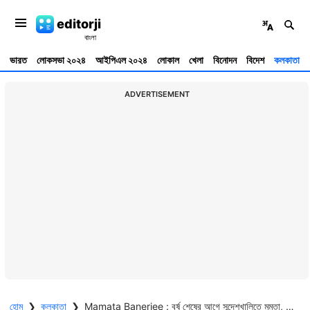
editorji
ভারত
লোকসভা ২০২৪
আইপিএল ২০২৪
লোকাল
খেলা
বিনোদন
বিদেশ
কলকাতা
ADVERTISEMENT
হোম
❯
কলকাতা
❯
Mamata Banerjee : বর্ষ শেষের আগে সন্দেশখালিতে মমতা, করবেন সরকারি প্রকল্পের উদ্বোধন