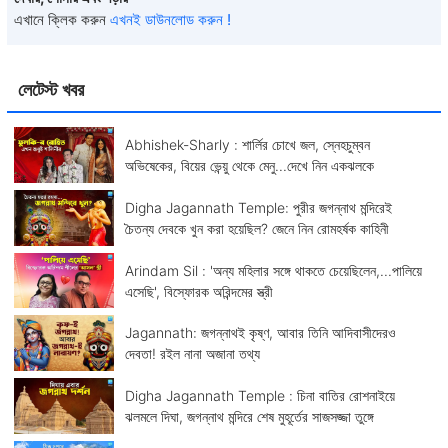
এখানে ক্লিক করুন
এখনই ডাউনলোড করুন !
লেটেস্ট খবর
Abhishek-Sharly : শার্লির চোখে জল, স্নেহচুম্বন
অভিষেকের, বিয়ের ভেন্য়ু থেকে মেনু...দেখে নিন একঝলকে
Digha Jagannath Temple: পুরীর জগন্নাথ মন্দিরেই
চৈতন্য দেবকে খুন করা হয়েছিল? জেনে নিন রোমহর্ষক কাহিনী
Arindam Sil : 'অন্য মহিলার সঙ্গে থাকতে চেয়েছিলেন,...পালিয়ে
এসেছি', বিস্ফোরক অরিন্দমের স্ত্রী
Jagannath: জগন্নাথই কৃষ্ণ, আবার তিনি আদিবাসীদেরও
দেবতা! রইল নানা অজানা তথ্য
Digha Jagannath Temple : চিনা বাতির রোশনাইয়ে
ঝলমলে দিঘা, জগন্নাথ মন্দিরে শেষ মুহূর্তের সাজসজ্জা তুঙ্গে