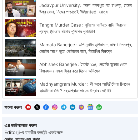
Jadavpur University: 'অচল' যাদবপুরে নয়া চাঞ্চল্য, রাজের
উগ্র বোমা, নিজের পাড়াতেই 'Wanted' ব্রাত্য
Tangra Murder Case : পুলিশের গাড়িতে বাড়ি ফিরলেন
প্রসূন, ট্যাংরার ঘটনায় পুলিশের পুনর্নির্মাণ
Mamata Banerjee : এপি সেন্টার মুর্শিদাবাদ, দক্ষিণ দিনাজপুর,
ভোটের আগে ভুয়ো ভোটারের জাল, বিজেপির বিরুদ্ধে
Abhishek Banerjee : টার্গেট ২১৫, নেতাজি ইন্ডোর থেকে
বিধানসভার লক্ষ্য স্থির করে দিলেন অভিষেক
Madhyamgram Murder : কী ভাবে আহিরীটোলা চিনলেন
ফাল্গুনী-আরতি ? মধ্যমগ্রাম-কাণ্ডে উদ্ধার সেই ইট
ফলো করুন
এপ্প ডাউনলোড করুন
Editorji-র যাবতীয় কনটেন্ট একইসঙ্গে
দেখার, শোনার এবং পড়ার