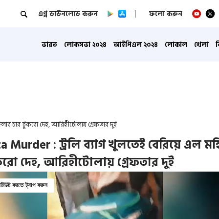
এপ্প ডাউনলোড করুন
ফলো করুন
ভারত
লোকসভা ২০২৪
আইপিএল ২০২৪
লোকাল
খেলা
হিলার চার টুকরো দেহ, আরিহীটোলায় গ্রেফতার দুই
a Murder : ট্রলি ব্যাগ খুলতেই বেরিয়ে এল ম
করো দেহ, আরিহীটোলায় গ্রেফতার দুই
িউট করতে ট্যাপ করুন