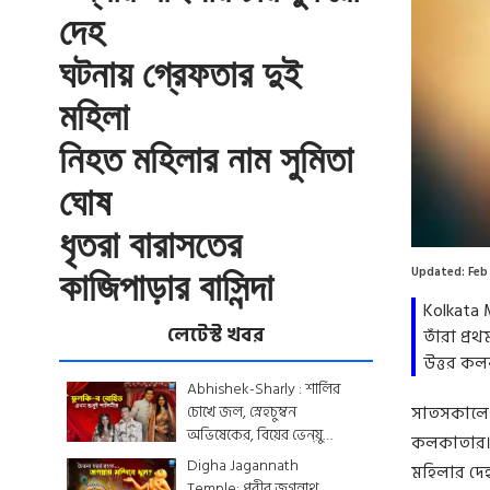
দেহ
ঘটনায় গ্রেফতার দুই
মহিলা
নিহত মহিলার নাম সুমিতা
ঘোষ
ধৃতরা বারাসতের
Updated:
Feb
কাজিপাড়ার বাসিন্দা
Kolkata 
লেটেস্ট খবর
তাঁরা প্র
উত্তর কলক
Abhishek-Sharly : শার্লির
চোখে জল, স্নেহচুম্বন
সাতসকালে ভ
অভিষেকের, বিয়ের ভেন্য়ু
কলকাতার। উ
থেকে মেনু...দেখে নিন
Digha Jagannath
মহিলার দে
একঝলকে
Temple: পুরীর জগন্নাথ