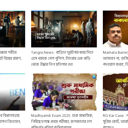
ষ্ণার শরীরে
Tangra News : বাড়িতে দুর্ঘটনার খবর দিতে
Mamata Banerjee:
 বিষের প্রমাণ,
এসে থমকে গেল পুলিশ, ট্যাংরার এক বাড়ি
আসবেন না, জঙ্গি
থেকে উদ্ধার তিন মহিলার দেহ
পদত্য়াগ করব', বিধ
র বিধানসভায়
Madhyamik Exam 2025: শুরু মাধ্যমিক,
RG Kar Case : প
ং আসন জিতবেন,
নির্বিঘ্নে চলছে প্রথম পরীক্ষা, কলকাতার হল
সুপ্রিম কোর্ট, আ
পরিদর্শন পুলিশ কমিশনারের
রাজ্যেও