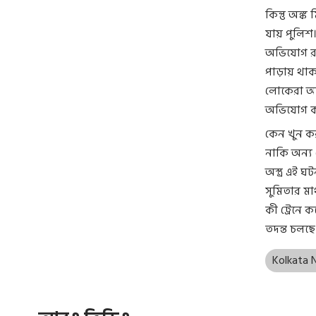
হয়ে যাবে ?
কিন্তু অঙ্
যায় পুলিশ।
অভিযোগ রয়
পাড়ায় থাক
লোকেরা আস
অভিযোগ কর
কেন খুন কর
নাকি অন্য 
অস্ত্র এই 
সুমিতার মা
কী ট্রেনে
তদন্ত চলছে
Kolkata