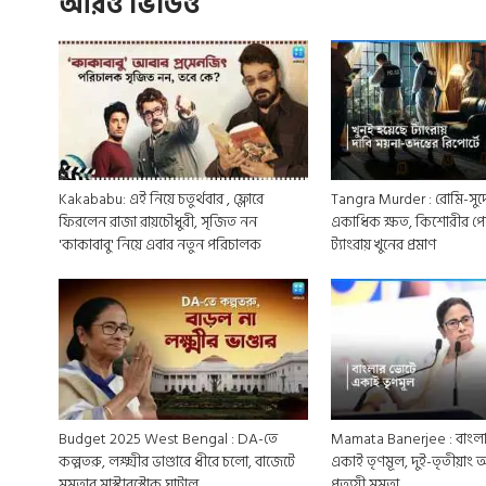
আরও ভিডিও
Kakababu: এই নিয়ে চতুর্থবার , ফ্লোরে
Tangra Murder : রোমি-সুদে
ফিরলেন রাজা রায়চৌধুরী, সৃজিত নন
একাধিক ক্ষত, কিশোরীর পেটে
'কাকাবাবু' নিয়ে এবার নতুন পরিচালক
ট্যাংরায় খুনের প্রমাণ
Budget 2025 West Bengal : DA-তে
Mamata Banerjee : বাংলা
কল্পতরু, লক্ষ্মীর ভাণ্ডারে ধীরে চলো, বাজেটে
একাই তৃণমূল, দুই-তৃতীয়া
মমতার মাস্টারস্ট্রোক ঘাটাল
প্রত্যয়ী মমতা