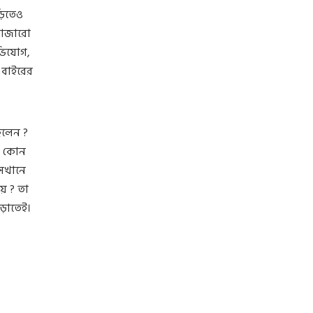
়িতেও
 হাজারো
ভিযোগ,
 বাইরের
ও
িলেন ?
ল, কোন
সেখানে
য় ? তা
ড়াতেই।