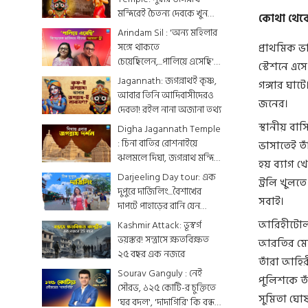
মন্দিরেই চৈতন্য দেবকে খুন
কোথা থেক
করা হয়েছিল? জেনে নিন
Arindam Sil : 'অন্য মহিলার
রোমহর্ষক কাহিনী
সঙ্গে থাকতে
প্রাথমিক ভা
চেয়েছিলেন,...পালিয়ে এসেছি',
স্টেশনে এস
বিস্ফোরক অরিন্দমের স্ত্রী
Jagannath: জগন্নাথই কৃষ্ণ,
গঙ্গার ঘাট
আবার তিনি আদিবাসীদেরও
জনের।
দেবতা! রইল নানা অজানা তথ্য
স্থানীয় বাস
Digha Jagannath Temple
: চিনা বাতির রোশনাইয়ে
ভাসাতেই তাঁ
ঝলমলে দিঘা, জগন্নাথ মন্দিরে
হয় ব্যাগ খ
শেষ মুহূর্তের সাজসজ্জা তুঙ্গে
Darjeeling Day tour: এক
ট্রলি খুলত
দুপুরে দার্জিলিং...বৈশাখের
সবাই।
দাপটে পাহাড়ের রানি যেন
একটুকরো স্বর্গ
আরিহীটোলার
Kashmir Attack: ভূস্বর্গ
ভয়ঙ্কর! সন্ত্রাসে ক্ষতবিক্ষত
আরতির মেয়ে
২৫ বছর এক নজরে
তাঁরা আহির
Sourav Ganguly : নেই
পুলিশকে তা
সৌরভ, ১২৫ কোটি-র চুক্তিতে
সুমিতা ঘো
'ঘর বদল', 'দাদাগিরি' কি বন্ধ