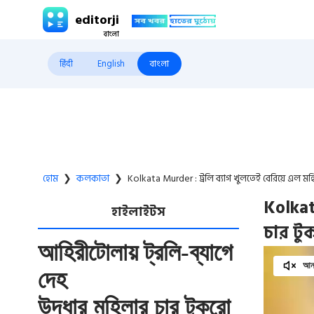
editorji
हिंदी
English
বাংলা
হোম
❯
কলকাতা
❯
Kolkata Murder : ট্রলি ব্যাগ খুলতেই বেরিয়ে এল ম
Kolkat
হাইলাইটস
চার টু
আহিরীটোলায় ট্রলি-ব্যাগে
আনম
দেহ
উদ্ধার মহিলার চার টুকরো