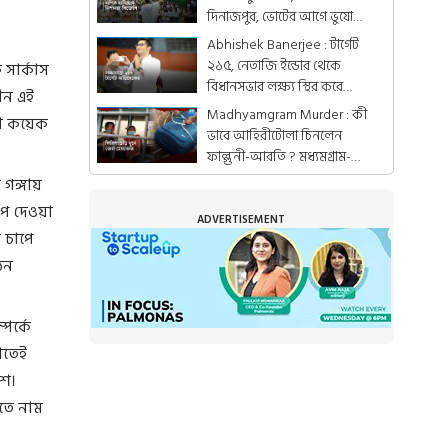
দিনাজপুর, ভোটের আগে ভুয়ো
ভোটারের জাল, বিজেপির বিরুদ্ধে
Abhishek Banerjee : টার্গেট
২১৫, নেতাজি ইন্ডোর থেকে
 সার্কাস
বিধানসভার লক্ষ্য স্থির করে
ীন এই
দিলেন অভিষেক
Madhyamgram Murder : কী
াকা কয়েক
ভাবে আহিরীটোলা চিনলেন
ফাল্গুনী-আরতি ? মধ্যমগ্রাম-
কাণ্ডে উদ্ধার সেই ইট
 গঙ্গায়
চাপ দেওয়া
ADVERTISEMENT
 চাপে
েন
পর্কে
াতেই
িশ।
হতে নাম