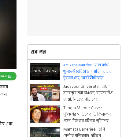
এর পর
Kolkata Murder : ট্রলি ব্যাগ
খুলতেই বেরিয়ে এল মহিলার চার
Channel
টুকরো দেহ, আরিহীটোলায়
গ্রেফতার দুই
Jadavpur University: 'অচল'
 করে
যাদবপুরে নয়া চাঞ্চল্য, রাজের উগ্র
িলেন
বোমা, নিজের পাড়াতেই
'Wanted' ব্রাত্য
Tangra Murder Case :
পুলিশের গাড়িতে বাড়ি ফিরলেন
প্রসূন, ট্যাংরার ঘটনায় পুলিশের
হীন এক
পুনর্নির্মাণ
Mamata Banerjee : এপি
সেন্টার মুর্শিদাবাদ, দক্ষিণ