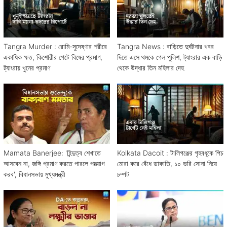
Tangra Murder : রোমি-সুদেষ্ণার শরীরে
Tangra News : বাড়িতে দুর্ঘটনার খবর
একাধিক ক্ষত, কিশোরীর পেটে বিষের প্রমাণ,
দিতে এসে থমকে গেল পুলিশ, ট্যাংরার এক বাড়ি
ট্যাংরায় খুনের প্রমাণ
থেকে উদ্ধার তিন মহিলার দেহ
Mamata Banerjee: 'হিন্দুত্ব শেখাতে
Kolkata Dacoit : টালিগঞ্জের গৃহবধূকে পিচ
আসবেন না, জঙ্গি প্রমাণ করতে পারলে পদত্য়াগ
মোরা করে বেঁধে ডাকাতি, ১০ ভরি সোনা নিয়ে
করব', বিধানসভায় মুখ্যমন্ত্রী
চম্পট