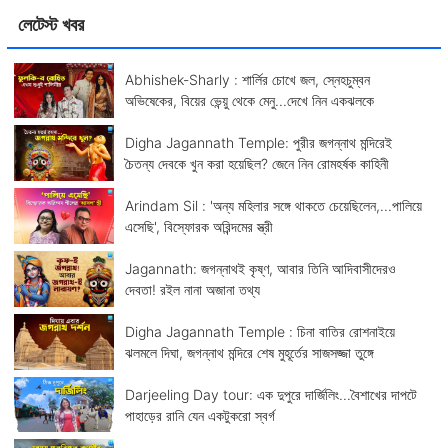
লেটেস্ট খবর
Abhishek-Sharly : শার্লির চোখে জল, স্নেহচুম্বন
অভিষেকের, বিয়ের ভেন্য়ু থেকে মেনু...দেখে নিন একঝলকে
Digha Jagannath Temple: পুরীর জগন্নাথ মন্দিরেই
চৈতন্য দেবকে খুন করা হয়েছিল? জেনে নিন রোমহর্ষক কাহিনী
Arindam Sil : 'অন্য মহিলার সঙ্গে থাকতে চেয়েছিলেন,...পালিয়ে
এসেছি', বিস্ফোরক অরিন্দমের স্ত্রী
Jagannath: জগন্নাথই কৃষ্ণ, আবার তিনি আদিবাসীদেরও
দেবতা! রইল নানা অজানা তথ্য
Digha Jagannath Temple : চিনা বাতির রোশনাইয়ে
ঝলমলে দিঘা, জগন্নাথ মন্দিরে শেষ মুহূর্তের সাজসজ্জা তুঙ্গে
Darjeeling Day tour: এক দুপুরে দার্জিলিং...বৈশাখের দাপটে
পাহাড়ের রানি যেন একটুকরো স্বর্গ