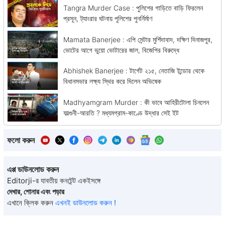
Tangra Murder Case : পুলিশের গাড়িতে বাড়ি ফিরলেন
প্রসূন, ট্যাংরার ঘটনায় পুলিশের পুনর্নির্মাণ
Mamata Banerjee : এপি সেন্টার মুর্শিদাবাদ, দক্ষিণ দিনাজপুর,
ভোটের আগে ভুয়ো ভোটারের জাল, বিজেপির বিরুদ্ধে
Abhishek Banerjee : টার্গেট ২১৫, নেতাজি ইন্ডোর থেকে
বিধানসভার লক্ষ্য স্থির করে দিলেন অভিষেক
Madhyamgram Murder : কী ভাবে আহিরীটোলা চিনলেন
ফাল্গুনী-আরতি ? মধ্যমগ্রাম-কাণ্ডে উদ্ধার সেই ইট
ফলো করুন
এপ্প ডাউনলোড করুন
Editorji-র যাবতীয় কনটেন্ট একইসঙ্গে
দেখার, শোনার এবং পড়ার
এখানে ক্লিক করুন
এখনই ডাউনলোড করুন !