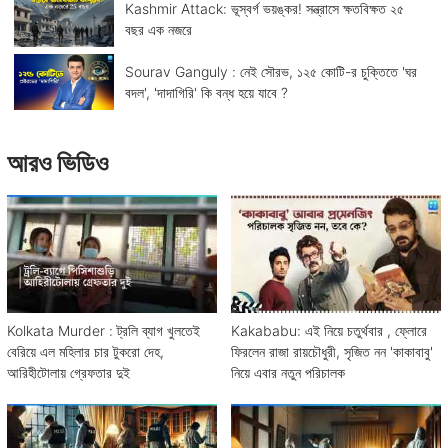
Kashmir Attack: ভূস্বর্গ ভয়ঙ্কর! সন্ত্রাসে ক্ষতবিক্ষত ২৫
বছর এক নজরে
Sourav Ganguly : নেই সৌরভ, ১২৫ কোটি-র চুক্তিতে 'ঘর
বদল', 'দাদাগিরি' কি বন্ধ হয়ে যাবে ?
আরও ভিডিও
Kolkata Murder : ট্রলি ব্যাগ খুলতেই
Kakababu: এই নিয়ে চতুর্থবার , ফ্লোরে
বেরিয়ে এল মহিলার চার টুকরো দেহ,
ফিরলেন রাজা রায়চৌধুরী, সৃজিত নন 'কাকাবাবু'
আরিহীটোলায় গ্রেফতার দুই
নিয়ে এবার নতুন পরিচালক