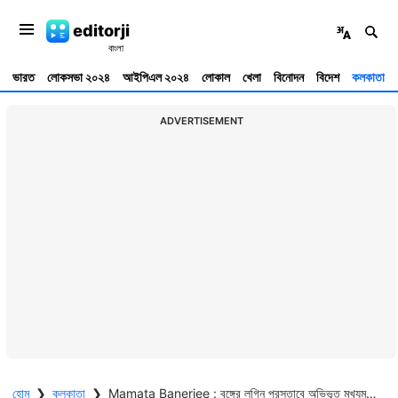
editorji
ভারত
লোকসভা ২০২৪
আইপিএল ২০২৪
লোকাল
খেলা
বিনোদন
বিদেশ
কলকাতা
ADVERTISEMENT
হোম
❯
কলকাতা
❯
Mamata Banerjee : বঙ্গের লগ্নি প্রস্তাবে অভিভূত মুখ্যমন্ত্রী, মমতা জানালেন মউয়ের সংখ্যার কথা