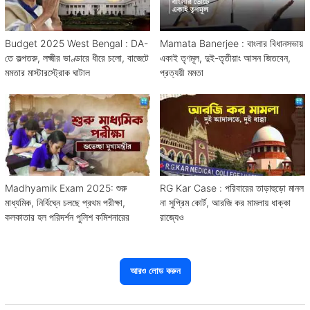
Budget 2025 West Bengal : DA-
Mamata Banerjee : বাংলার বিধানসভায়
তে কল্পতরু, লক্ষ্মীর ভাণ্ডারে ধীরে চলো, বাজেটে
একাই তৃণমূল, দুই-তৃতীয়াং আসন জিতবেন,
মমতার মাস্টারস্ট্রোক ঘাটাল
প্রত্যয়ী মমতা
Madhyamik Exam 2025: শুরু
RG Kar Case : পরিবারের তাড়াহুড়ো মানল
মাধ্যমিক, নির্বিঘ্নে চলছে প্রথম পরীক্ষা,
না সুপ্রিম কোর্ট, আরজি কর মামলায় ধাক্কা
কলকাতার হল পরিদর্শন পুলিশ কমিশনারের
রাজ্যেও
আরও লোড করুন