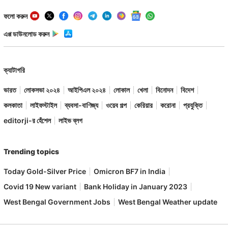
ফলো করুন
এপ্প ডাউনলোড করুন
ক্যাটাগরি
ভারত
লোকসভা ২০২৪
আইপিএল ২০২৪
লোকাল
খেলা
বিনোদন
বিদেশ
কলকাতা
লাইফস্টাইল
ব্যবসা-বাণিজ্য
ওয়েব গল্প
কেরিয়ার
করোনা
প্রযুক্তি
editorji-র হেঁশেল
লাইভ ব্লগ
Trending topics
Today Gold-Silver Price
Omicron BF7 in India
Covid 19 New variant
Bank Holiday in January 2023
West Bengal Government Jobs
West Bengal Weather update