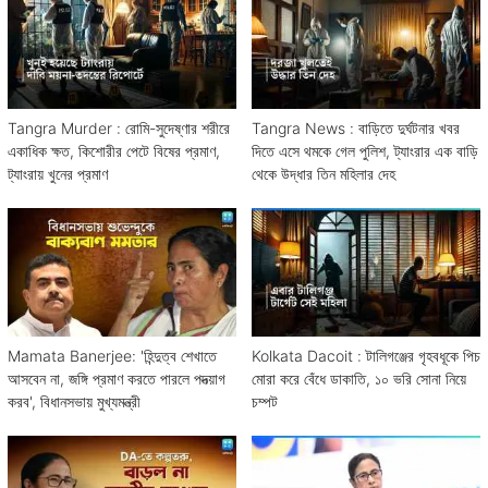
Tangra Murder : রোমি-সুদেষ্ণার শরীরে
Tangra News : বাড়িতে দুর্ঘটনার খবর
একাধিক ক্ষত, কিশোরীর পেটে বিষের প্রমাণ,
দিতে এসে থমকে গেল পুলিশ, ট্যাংরার এক বাড়ি
ট্যাংরায় খুনের প্রমাণ
থেকে উদ্ধার তিন মহিলার দেহ
Mamata Banerjee: 'হিন্দুত্ব শেখাতে
Kolkata Dacoit : টালিগঞ্জের গৃহবধূকে পিচ
আসবেন না, জঙ্গি প্রমাণ করতে পারলে পদত্য়াগ
মোরা করে বেঁধে ডাকাতি, ১০ ভরি সোনা নিয়ে
করব', বিধানসভায় মুখ্যমন্ত্রী
চম্পট