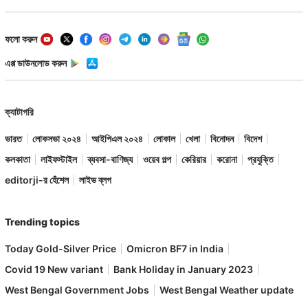
ফলো করুন
এপ্প ডাউনলোড করুন
ক্যাটাগরি
ভারত
লোকসভা ২০২৪
আইপিএল ২০২৪
লোকাল
খেলা
বিনোদন
বিদেশ
কলকাতা
লাইফস্টাইল
ব্যবসা-বাণিজ্য
ওয়েব গল্প
কেরিয়ার
করোনা
প্রযুক্তি
editorji-র হেঁশেল
লাইভ ব্লগ
Trending topics
Today Gold-Silver Price
Omicron BF7 in India
Covid 19 New variant
Bank Holiday in January 2023
West Bengal Government Jobs
West Bengal Weather update