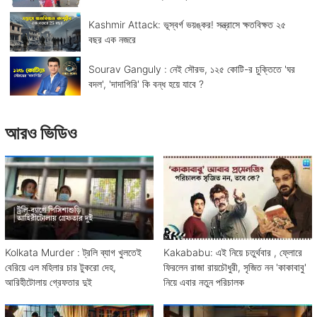
Kashmir Attack: ভূস্বর্গ ভয়ঙ্কর! সন্ত্রাসে ক্ষতবিক্ষত ২৫
বছর এক নজরে
Sourav Ganguly : নেই সৌরভ, ১২৫ কোটি-র চুক্তিতে 'ঘর
বদল', 'দাদাগিরি' কি বন্ধ হয়ে যাবে ?
আরও ভিডিও
Kolkata Murder : ট্রলি ব্যাগ খুলতেই
Kakababu: এই নিয়ে চতুর্থবার , ফ্লোরে
বেরিয়ে এল মহিলার চার টুকরো দেহ,
ফিরলেন রাজা রায়চৌধুরী, সৃজিত নন 'কাকাবাবু'
আরিহীটোলায় গ্রেফতার দুই
নিয়ে এবার নতুন পরিচালক