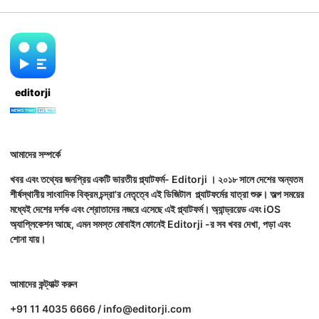
editorji
আমাদের সম্পর্কে
খবর এবং তথ্যের জনপ্রিয় একটি ভারতীয় প্ল্যাটফর্ম- Editorji । ২০১৮ সালে দেশের অন্যতম
শীর্ষস্থানীয় সাংবাদিক বিক্রম চন্দ্রা'র নেতৃত্বে এই ডিজিটাল প্ল্যাটফর্মের যাত্রা শুরু। অল্প সময়ের
মধ্যেই দেশের দর্শক এবং শ্রোতাদের নজরে এসেছে এই প্ল্যাটফর্ম। অ্যান্ড্রয়েড এবং iOS
অ্যাপ্লিকেশন আছে, এমন সমস্ত মোবাইল ফোনেই Editorji -র সব খবর দেখা, পড়া এবং
শোনা যায়।
আমাদের কন্ট্যাক্ট করুন
+91 11 4035 6666 / info@editorji.com