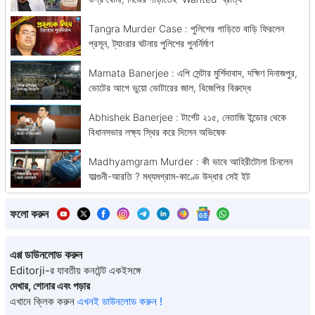
Tangra Murder Case : পুলিশের গাড়িতে বাড়ি ফিরলেন
প্রসূন, ট্যাংরার ঘটনায় পুলিশের পুনর্নির্মাণ
Mamata Banerjee : এপি সেন্টার মুর্শিদাবাদ, দক্ষিণ দিনাজপুর,
ভোটের আগে ভুয়ো ভোটারের জাল, বিজেপির বিরুদ্ধে
Abhishek Banerjee : টার্গেট ২১৫, নেতাজি ইন্ডোর থেকে
বিধানসভার লক্ষ্য স্থির করে দিলেন অভিষেক
Madhyamgram Murder : কী ভাবে আহিরীটোলা চিনলেন
ফাল্গুনী-আরতি ? মধ্যমগ্রাম-কাণ্ডে উদ্ধার সেই ইট
ফলো করুন
এপ্প ডাউনলোড করুন
Editorji-র যাবতীয় কনটেন্ট একইসঙ্গে
দেখার, শোনার এবং পড়ার
এখানে ক্লিক করুন
এখনই ডাউনলোড করুন !