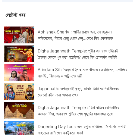
লেটেস্ট খবর
Abhishek-Sharly : শার্লির চোখে জল, স্নেহচুম্বন
অভিষেকের, বিয়ের ভেন্য়ু থেকে মেনু...দেখে নিন একঝলকে
Digha Jagannath Temple: পুরীর জগন্নাথ মন্দিরেই
চৈতন্য দেবকে খুন করা হয়েছিল? জেনে নিন রোমহর্ষক কাহিনী
Arindam Sil : 'অন্য মহিলার সঙ্গে থাকতে চেয়েছিলেন,...পালিয়ে
এসেছি', বিস্ফোরক অরিন্দমের স্ত্রী
Jagannath: জগন্নাথই কৃষ্ণ, আবার তিনি আদিবাসীদেরও
দেবতা! রইল নানা অজানা তথ্য
Digha Jagannath Temple : চিনা বাতির রোশনাইয়ে
ঝলমলে দিঘা, জগন্নাথ মন্দিরে শেষ মুহূর্তের সাজসজ্জা তুঙ্গে
Darjeeling Day tour: এক দুপুরে দার্জিলিং...বৈশাখের দাপটে
পাহাড়ের রানি যেন একটুকরো স্বর্গ