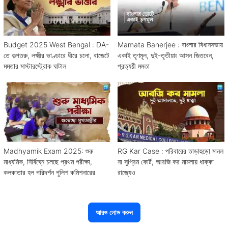
Budget 2025 West Bengal : DA-
Mamata Banerjee : বাংলার বিধানসভায়
তে কল্পতরু, লক্ষ্মীর ভাণ্ডারে ধীরে চলো, বাজেটে
একাই তৃণমূল, দুই-তৃতীয়াং আসন জিতবেন,
মমতার মাস্টারস্ট্রোক ঘাটাল
প্রত্যয়ী মমতা
Madhyamik Exam 2025: শুরু
RG Kar Case : পরিবারের তাড়াহুড়ো মানল
মাধ্যমিক, নির্বিঘ্নে চলছে প্রথম পরীক্ষা,
না সুপ্রিম কোর্ট, আরজি কর মামলায় ধাক্কা
কলকাতার হল পরিদর্শন পুলিশ কমিশনারের
রাজ্যেও
আরও লোড করুন