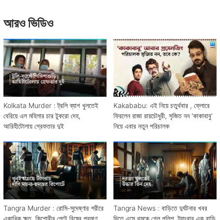
আরও ভিডিও
Kolkata Murder : ট্রলি ব্যাগ খুলতেই
Kakababu: এই নিয়ে চতুর্থবার , ফ্লোরে
বেরিয়ে এল মহিলার চার টুকরো দেহ,
ফিরলেন রাজা রায়চৌধুরী, সৃজিত নন 'কাকাবাবু'
আরিহীটোলায় গ্রেফতার দুই
নিয়ে এবার নতুন পরিচালক
Tangra Murder : রোমি-সুদেষ্ণার শরীরে
Tangra News : বাড়িতে দুর্ঘটনার খবর
একাধিক ক্ষত, কিশোরীর পেটে বিষের প্রমাণ,
দিতে এসে থমকে গেল পুলিশ, ট্যাংরার এক বাড়ি