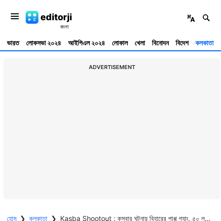
editorji
ভারত
লোকসভা ২০২৪
আইপিএল ২০২৪
লোকাল
খেলা
বিনোদন
বিদেশ
কলকাতা
ADVERTISEMENT
হোম
❯
কলকাতা
❯
Kasba Shootout : কসবার ঘটনায় বিহারের পাপ্পু গ্যাং, ৫০ লক্ষ টাকার সুপারি, পিছনে কি জমি বিবাদ ?