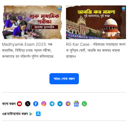
Madhyamik Exam 2025: শুরু
RG Kar Case : পরিবারের তাড়াহুড়ো মানল
মাধ্যমিক, নির্বিঘ্নে চলছে প্রথম পরীক্ষা,
না সুপ্রিম কোর্ট, আরজি কর মামলায় ধাক্কা
কলকাতার হল পরিদর্শন পুলিশ কমিশনারের
রাজ্যেও
আরও লোড করুন
ফলো করুন
এপ্প ডাউনলোড করুন