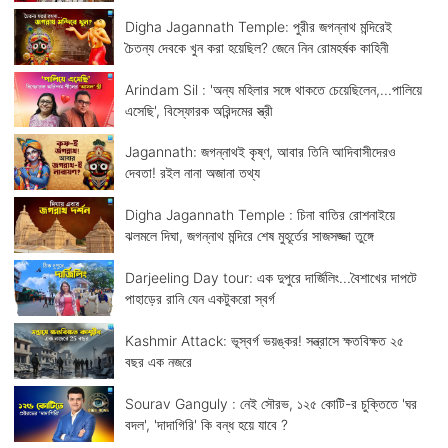
Digha Jagannath Temple: পুরীর জগন্নাথ মন্দিরেই
চৈতন্য দেবকে খুন করা হয়েছিল? জেনে নিন রোমহর্ষক কাহিনী
Arindam Sil : 'অন্য মহিলার সঙ্গে থাকতে চেয়েছিলেন,...পালিয়ে
এসেছি', বিস্ফোরক অরিন্দমের স্ত্রী
Jagannath: জগন্নাথই কৃষ্ণ, আবার তিনি আদিবাসীদেরও
দেবতা! রইল নানা অজানা তথ্য
Digha Jagannath Temple : চিনা বাতির রোশনাইয়ে
ঝলমলে দিঘা, জগন্নাথ মন্দিরে শেষ মুহূর্তের সাজসজ্জা তুঙ্গে
Darjeeling Day tour: এক দুপুরে দার্জিলিং...বৈশাখের দাপটে
পাহাড়ের রানি যেন একটুকরো স্বর্গ
Kashmir Attack: ভূস্বর্গ ভয়ঙ্কর! সন্ত্রাসে ক্ষতবিক্ষত ২৫
বছর এক নজরে
Sourav Ganguly : নেই সৌরভ, ১২৫ কোটি-র চুক্তিতে 'ঘর
বদল', 'দাদাগিরি' কি বন্ধ হয়ে যাবে ?