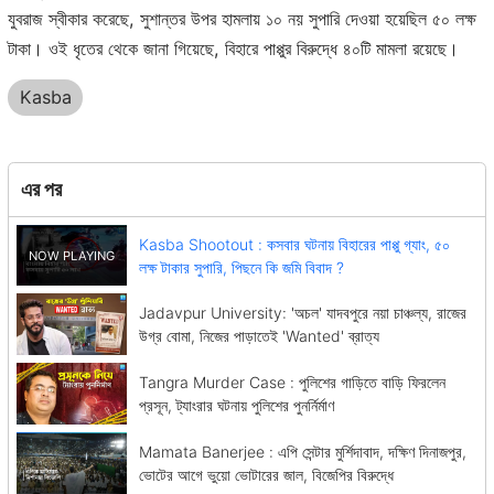
যুবরাজ স্বীকার করেছে, সুশান্তর উপর হামলায় ১০ নয় সুপারি দেওয়া হয়েছিল ৫০ লক্ষ
টাকা। ওই ধৃতের থেকে জানা গিয়েছে, বিহারে পাপ্পুর বিরুদ্ধে ৪০টি মামলা রয়েছে।
Kasba
এর পর
Kasba Shootout : কসবার ঘটনায় বিহারের পাপ্পু গ্যাং, ৫০
লক্ষ টাকার সুপারি, পিছনে কি জমি বিবাদ ?
Jadavpur University: 'অচল' যাদবপুরে নয়া চাঞ্চল্য, রাজের
উগ্র বোমা, নিজের পাড়াতেই 'Wanted' ব্রাত্য
Tangra Murder Case : পুলিশের গাড়িতে বাড়ি ফিরলেন
প্রসূন, ট্যাংরার ঘটনায় পুলিশের পুনর্নির্মাণ
Mamata Banerjee : এপি সেন্টার মুর্শিদাবাদ, দক্ষিণ দিনাজপুর,
ভোটের আগে ভুয়ো ভোটারের জাল, বিজেপির বিরুদ্ধে