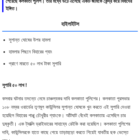
পেয়েছে কলকাতা পুলিশ। তার মধ্যে উঠে এসেছে একটি জমিকে কেন্দ্র করে বিবাদের
ইঙ্গিত।
হাইলাইটস
সুশান্ত ঘোষের উপর হামলা
হামলার পিছনে বিহারের গ্যাং
প্রাণে মারতে ৫০ লাখ টাকা সুপারি
সুপারি ৫০ লাখ !
কসবার ঘটনার তদন্তে নেমে চাঞ্চল্যকর দাবি কলকাতা পুলিশের। কলকাতা পুরসভার
১০৮ নম্বর ওয়ার্ডের তৃণমূল কাউন্সিলর সুশান্ত ঘোষকে খুন করতে এই সুপারি দেওয়া
হয়েছিল বিহারের পাপ্পু চৌধুরীর গ্যাংকে। আঁটঘাট বেঁধেই কলকাতায় এসেছিল চার
দুষ্কৃতী। এক ট্যাক্সি ড্রাইভারের সাহায্যে রেইকি করা হয়েছিল। কলকাতা পুলিশের
দাবি, কাউন্সিলরকে হাতে কাছে পেয়ে তাড়াহুড়ো করতে গিয়েই যাবতীয় ছক ভেস্তে