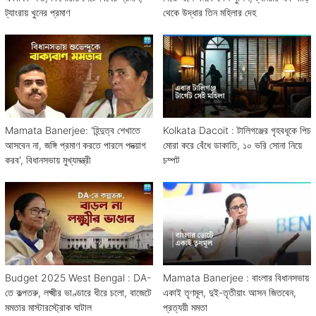
ট্যাংরায় খুনের প্রমাণ
থেকে উদ্ধার তিন মহিলার দেহ
Mamata Banerjee: 'হিন্দুত্ব শেখাতে
Kolkata Dacoit : টালিগঞ্জের গৃহবধূকে পিচ
আসবেন না, জঙ্গি প্রমাণ করতে পারলে পদত্য়াগ
মোরা করে বেঁধে ডাকাতি, ১০ ভরি সোনা নিয়ে
করব', বিধানসভায় মুখ্যমন্ত্রী
চম্পট
Budget 2025 West Bengal : DA-
Mamata Banerjee : বাংলার বিধানসভায়
তে কল্পতরু, লক্ষ্মীর ভাণ্ডারে ধীরে চলো, বাজেটে
একাই তৃণমূল, দুই-তৃতীয়াং আসন জিতবেন,
মমতার মাস্টারস্ট্রোক ঘাটাল
প্রত্যয়ী মমতা