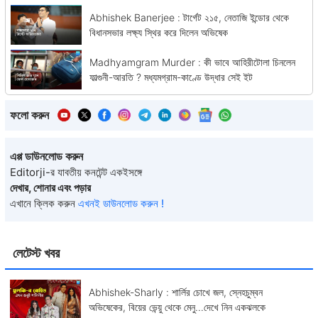
Abhishek Banerjee : টার্গেট ২১৫, নেতাজি ইন্ডোর থেকে
বিধানসভার লক্ষ্য স্থির করে দিলেন অভিষেক
Madhyamgram Murder : কী ভাবে আহিরীটোলা চিনলেন
ফাল্গুনী-আরতি ? মধ্যমগ্রাম-কাণ্ডে উদ্ধার সেই ইট
ফলো করুন
এপ্প ডাউনলোড করুন
Editorji-র যাবতীয় কনটেন্ট একইসঙ্গে
দেখার, শোনার এবং পড়ার
এখানে ক্লিক করুন
এখনই ডাউনলোড করুন !
লেটেস্ট খবর
Abhishek-Sharly : শার্লির চোখে জল, স্নেহচুম্বন
অভিষেকের, বিয়ের ভেন্য়ু থেকে মেনু...দেখে নিন একঝলকে