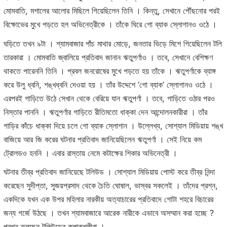
মোমবাতি, মশালের আলোর মিছিলে গিয়েছিলেন তিনি । কিন্তু, সেখানে পৌঁছনোর পরই
বিক্ষোভের মুখে পড়তে হল অভিনেত্রীকে । তাঁকে ঘিরে গো ব্যাক স্লোগানও ওঠে ।
ঘড়িতে তখন ৯টা । শ্যামবাজার পাঁচ মাথার মোড়ে, জনতার ভিড়ে মিশে গিয়েছিলেন টলি
তারকারা । মোমবাতি জ্বালিয়ে প্রতিবাদ জানান ঋতুপর্ণাও । তবে, সেখানে বেশিক্ষণ
থাকতে পারেননি তিনি । প্রবল জনরোষের মুখে পড়তে হয় তাঁকে । ঋতুপর্ণাকে ব্যাঙ্গ
করে উলু ধ্বনি, শঙ্খধ্বনি দেওয়া হয় । তাঁর উদ্দেশে ‘গো ব্যাক’ স্লোগানও ওঠে ।
এরপরই গাড়িতে উঠে সেখান থেকে বেরিয়ে যান ঋতুপর্ণা । তবে, গাড়িতে ওঠার পরও
নিস্তার পাননি । ঋতুপর্ণার গাড়িতে রীতিমতো ধাক্কা দেন আন্দোলনকারীরা । তাঁর
গাড়ির কাঁচে ধাক্কা দিয়ে চলে গো ব্যাক স্লোগান । উল্লেখ্য, সোশ্যাল মিডিয়ায় শঙ্খ
বাজিয়ে আর জি করের ঘটনার প্রতিবাদ জানিয়েছিলেন ঋতুপর্ণা । সেই নিয়ে কম
ট্রোলডও হননি । এবার রাস্তায় নেমে কটাক্ষের শিকার অভিনেত্রী ।
ঘটনার তীব্র প্রতিবাদ জানিয়েছে টলিউড । সোশ্যাল মিডিয়ায় পোস্ট করে তীব্র নিন্দা
করেছেন সুদীপ্তা, সুজয়প্রসাদ থেকে চৈতি ঘোষাল, ভাস্বর সকলেই । তাঁদের প্রশ্ন,
একদিকে যখন এক উপর মহিলার নারকীয় অত্যাচারের প্রতিবাদে গোটা শহরে বিচারের
জন্য গর্জে উঠছে । তখন শ্যামবাজারে আরেক নারীকে এভাবে অসম্মান করা হচ্ছে ?
প্রশ্ন তুলছেন টলিউডের কলাকুশলীরা ।