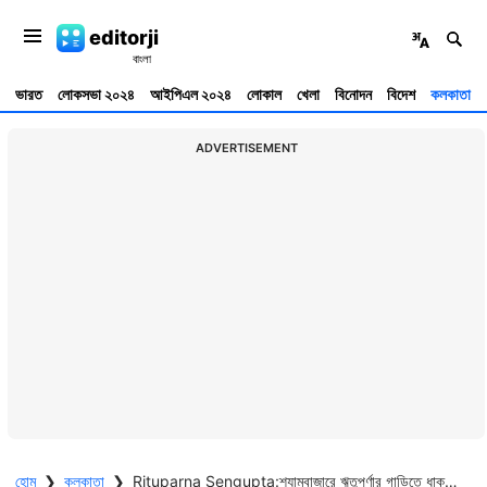
editorji
ভারত
লোকসভা ২০২৪
আইপিএল ২০২৪
লোকাল
খেলা
বিনোদন
বিদেশ
কলকাতা
ADVERTISEMENT
হোম
❯
কলকাতা
❯
Rituparna Sengupta:শ্যামবাজারে ঋতুপর্ণার গাড়িতে ধাক্কা, অভিনেত্রীকে ঘিরে গো ব্যাক স্লোগান, নিন্দায় টলিউড