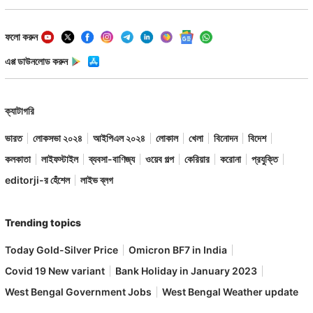
ফলো করুন
এপ্প ডাউনলোড করুন
ক্যাটাগরি
ভারত
লোকসভা ২০২৪
আইপিএল ২০২৪
লোকাল
খেলা
বিনোদন
বিদেশ
কলকাতা
লাইফস্টাইল
ব্যবসা-বাণিজ্য
ওয়েব গল্প
কেরিয়ার
করোনা
প্রযুক্তি
editorji-র হেঁশেল
লাইভ ব্লগ
Trending topics
Today Gold-Silver Price
Omicron BF7 in India
Covid 19 New variant
Bank Holiday in January 2023
West Bengal Government Jobs
West Bengal Weather update