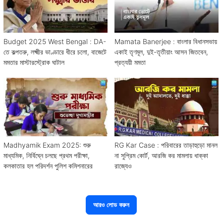
Budget 2025 West Bengal : DA-
Mamata Banerjee : বাংলার বিধানসভায়
তে কল্পতরু, লক্ষ্মীর ভাণ্ডারে ধীরে চলো, বাজেটে
একাই তৃণমূল, দুই-তৃতীয়াং আসন জিতবেন,
মমতার মাস্টারস্ট্রোক ঘাটাল
প্রত্যয়ী মমতা
Madhyamik Exam 2025: শুরু
RG Kar Case : পরিবারের তাড়াহুড়ো মানল
মাধ্যমিক, নির্বিঘ্নে চলছে প্রথম পরীক্ষা,
না সুপ্রিম কোর্ট, আরজি কর মামলায় ধাক্কা
কলকাতার হল পরিদর্শন পুলিশ কমিশনারের
রাজ্যেও
আরও লোড করুন