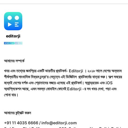
editorji
আমাদের সম্পর্কে
খবর এবং তথ্যের জনপ্রিয় একটি ভারতীয় প্ল্যাটফর্ম- Editorji । ২০১৮ সালে দেশের অন্যতম
শীর্ষস্থানীয় সাংবাদিক বিক্রম চন্দ্রা'র নেতৃত্বে এই ডিজিটাল প্ল্যাটফর্মের যাত্রা শুরু। অল্প সময়ের
মধ্যেই দেশের দর্শক এবং শ্রোতাদের নজরে এসেছে এই প্ল্যাটফর্ম। অ্যান্ড্রয়েড এবং iOS
অ্যাপ্লিকেশন আছে, এমন সমস্ত মোবাইল ফোনেই Editorji -র সব খবর দেখা, পড়া এবং
শোনা যায়।
আমাদের কন্ট্যাক্ট করুন
+91 11 4035 6666 / info@editorji.com