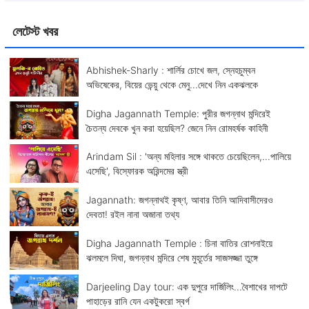
লেটেস্ট খবর
Abhishek-Sharly : শার্লির চোখে জল, স্নেহচুম্বন
অভিষেকের, বিয়ের ভেন্য়ু থেকে মেনু...দেখে নিন একঝলকে
Digha Jagannath Temple: পুরীর জগন্নাথ মন্দিরেই
চৈতন্য দেবকে খুন করা হয়েছিল? জেনে নিন রোমহর্ষক কাহিনী
Arindam Sil : 'অন্য মহিলার সঙ্গে থাকতে চেয়েছিলেন,...পালিয়ে
এসেছি', বিস্ফোরক অরিন্দমের স্ত্রী
Jagannath: জগন্নাথই কৃষ্ণ, আবার তিনি আদিবাসীদেরও
দেবতা! রইল নানা অজানা তথ্য
Digha Jagannath Temple : চিনা বাতির রোশনাইয়ে
ঝলমলে দিঘা, জগন্নাথ মন্দিরে শেষ মুহূর্তের সাজসজ্জা তুঙ্গে
Darjeeling Day tour: এক দুপুরে দার্জিলিং...বৈশাখের দাপটে
পাহাড়ের রানি যেন একটুকরো স্বর্গ