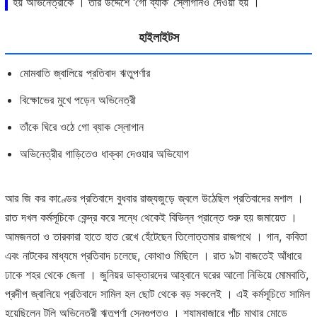
হয় অভিনেত্রীকে । তাঁর উদ্দেশে ‘গো ব্যাক’ স্লোগানও দেওয়া হয় ।
হাইলাইটস
মোমবাতি জ্বালিয়ে প্রতিবাদ ঋতুপর্ণার
বিক্ষোভের মুখে পড়েন অভিনেত্রী
তাঁকে ঘিরে ওঠে গো ব্যাক স্লোগান
অভিনেত্রীর গাড়িতেও ধাক্কা দেওয়ার অভিযোগ
আর জি কর কাণ্ডের প্রতিবাদে বুধবার রাজ্যজুড়ে জ্বলে উঠেছিল প্রতিবাদের মশাল ।
রাত দখল কর্মসূচিকে কেন্দ্র করে সন্ধে থেকেই বিভিন্ন প্রান্তে শুরু হয় জমায়েত ।
আমজনতা ও তারকারা হাতে হাত রেখে হেঁটেছেন তিলোত্তমার রাজপথে । গান, কবিতা
এবং নাটকের মাধ্যমে প্রতিবাদ চলেছে, কোথাও মিছিলে । রাত ৯টা বাজতেই আঁধারে
ঢাকে শহর থেকে জেলা । জুনিয়র ডাক্তারদের আহ্বানে ঘরের আলো নিভিয়ে মোমবাতি,
প্রদীপ জ্বালিয়ে প্রতিবাদে সামিল হল ছোট থেকে বড় সকলেই । এই কর্মসূচিতে সামিল
হয়েছিলেন টলি অভিনেত্রী ঋতুপর্ণা সেনগুপ্তও । শ্যামবাজারে পাঁচ মাথার মোড়ে