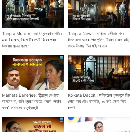
Tangra Murder : রোমি-সুদেষ্ণার শরীরে
Tangra News : বাড়িতে দুর্ঘটনার খবর
একাধিক ক্ষত, কিশোরীর পেটে বিষের প্রমাণ,
দিতে এসে থমকে গেল পুলিশ, ট্যাংরার এক বাড়ি
ট্যাংরায় খুনের প্রমাণ
থেকে উদ্ধার তিন মহিলার দেহ
Mamata Banerjee: 'হিন্দুত্ব শেখাতে
Kolkata Dacoit : টালিগঞ্জের গৃহবধূকে পিচ
আসবেন না, জঙ্গি প্রমাণ করতে পারলে পদত্য়াগ
মোরা করে বেঁধে ডাকাতি, ১০ ভরি সোনা নিয়ে
করব', বিধানসভায় মুখ্যমন্ত্রী
চম্পট