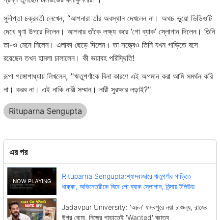
সুদীপ্তা চক্রবর্তী লেখেন, “আপনারা তাঁর অবস্থান দেখলেন না। অথচ ভুয়ো ভিডিওটি
দেখে ঘৃণা উগরে দিলেন। আপনার তাঁকে লক্ষ্য করে ‘গো ব্যাক’ স্লোগান দিলেন। তিনি
তা-ও মেনে নিলেন। এলাকা ছেড়ে দিলেন। তা সত্ত্বেও তিনি যখন গাড়িতে বসে
রয়েছেন তখন হামলা চালালেন। কী ভয়াবহ পরিস্থিতি!
রূপা গঙ্গোপাধ্যায় লিখলেন, "ঋতুপর্ণাকে বিনা কারণে এই অপমান করা আমি সমর্থন করি
না। করব না। এই নাকি নারী সম্মান। নারী সুরক্ষার লড়াই?"
Rituparna Sengupta
এর পর
Rituparna Sengupta:শ্যামবাজারে ঋতুপর্ণার গাড়িতে
ধাক্কা, অভিনেত্রীকে ঘিরে গো ব্যাক স্লোগান, নিন্দায় টলিউড
Jadavpur University: 'অচল' যাদবপুরে নয়া চাঞ্চল্য, রাজের
উগ্র বোমা, নিজের পাড়াতেই 'Wanted' ব্রাত্য