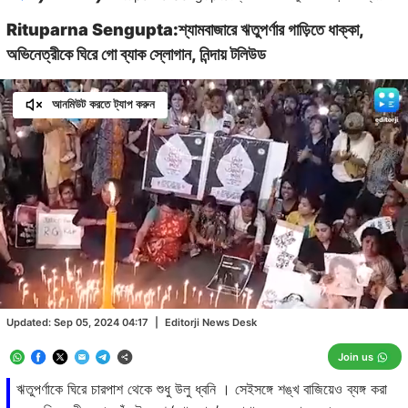
Rituparna Sengupta:শ্যামবাজারে ঋতুপর্ণার গাড়িতে ধাক্কা,
অভিনেত্রীকে ঘিরে গো ব্যাক স্লোগান, নিন্দায় টলিউড
আনমিউট করতে ট্যাপ করুন
Loaded
:
48.64%
/
Unmute
Updated:
Sep 05, 2024 04:17
|
Editorji News Desk
Join us
ঋতুপর্ণাকে ঘিরে চারপাশ থেকে শুধু উলু ধ্বনি । সেইসঙ্গে শঙ্খ বাজিয়েও ব্যঙ্গ করা