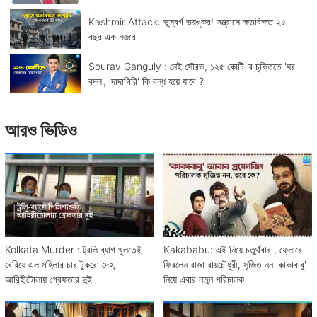
Kashmir Attack: ভূস্বর্গ ভয়ঙ্কর! সন্ত্রাসে ক্ষতবিক্ষত ২৫
বছর এক নজরে
Sourav Ganguly : নেই সৌরভ, ১২৫ কোটি-র চুক্তিতে 'ঘর
বদল', 'দাদাগিরি' কি বন্ধ হয়ে যাবে ?
আরও ভিডিও
Kolkata Murder : ট্রলি ব্যাগ খুলতেই
Kakababu: এই নিয়ে চতুর্থবার , ফ্লোরে
বেরিয়ে এল মহিলার চার টুকরো দেহ,
ফিরলেন রাজা রায়চৌধুরী, সৃজিত নন 'কাকাবাবু'
আরিহীটোলায় গ্রেফতার দুই
নিয়ে এবার নতুন পরিচালক