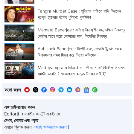
Tangra Murder Case : পুলিশের গাড়িতে বাড়ি ফিরলেন
প্রসূন, ট্যাংরার ঘটনায় পুলিশের পুনর্নির্মাণ
Mamata Banerjee : এপি সেন্টার মুর্শিদাবাদ, দক্ষিণ দিনাজপুর,
ভোটের আগে ভুয়ো ভোটারের জাল, বিজেপির বিরুদ্ধে
Abhishek Banerjee : টার্গেট ২১৫, নেতাজি ইন্ডোর থেকে
বিধানসভার লক্ষ্য স্থির করে দিলেন অভিষেক
Madhyamgram Murder : কী ভাবে আহিরীটোলা চিনলেন
ফাল্গুনী-আরতি ? মধ্যমগ্রাম-কাণ্ডে উদ্ধার সেই ইট
ফলো করুন
এপ্প ডাউনলোড করুন
Editorji-র যাবতীয় কনটেন্ট একইসঙ্গে
দেখার, শোনার এবং পড়ার
এখানে ক্লিক করুন
এখনই ডাউনলোড করুন !