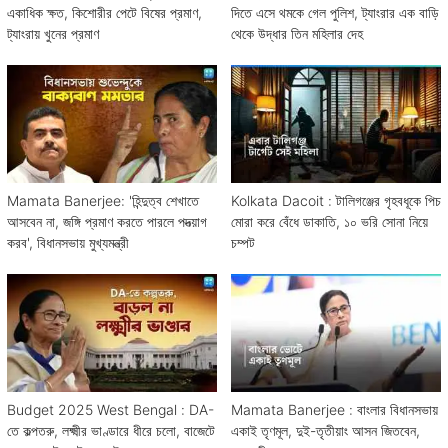
একাধিক ক্ষত, কিশোরীর পেটে বিষের প্রমাণ,
দিতে এসে থমকে গেল পুলিশ, ট্যাংরার এক বাড়ি
ট্যাংরায় খুনের প্রমাণ
থেকে উদ্ধার তিন মহিলার দেহ
Mamata Banerjee: 'হিন্দুত্ব শেখাতে
Kolkata Dacoit : টালিগঞ্জের গৃহবধূকে পিচ
আসবেন না, জঙ্গি প্রমাণ করতে পারলে পদত্য়াগ
মোরা করে বেঁধে ডাকাতি, ১০ ভরি সোনা নিয়ে
করব', বিধানসভায় মুখ্যমন্ত্রী
চম্পট
Budget 2025 West Bengal : DA-
Mamata Banerjee : বাংলার বিধানসভায়
তে কল্পতরু, লক্ষ্মীর ভাণ্ডারে ধীরে চলো, বাজেটে
একাই তৃণমূল, দুই-তৃতীয়াং আসন জিতবেন,