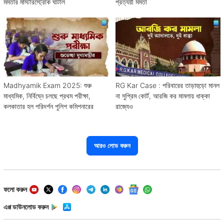
মমতার মাস্টারস্ট্রোক ঘাটাল
প্রত্যয়ী মমতা
Madhyamik Exam 2025: শুরু
RG Kar Case : পরিবারের তাড়াহুড়ো মানল
মাধ্যমিক, নির্বিঘ্নে চলছে প্রথম পরীক্ষা,
না সুপ্রিম কোর্ট, আরজি কর মামলায় ধাক্কা
কলকাতার হল পরিদর্শন পুলিশ কমিশনারের
রাজ্যেও
আরও লোড করুন
ফলো করুন
এপ্প ডাউনলোড করুন