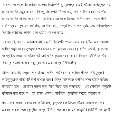
নিয়োগ কেলেঙ্কারির জামিন মামলায় বিচারপতি বন্দ্যোপাধ্যায় এই ঘটনায় অভিযুক্ত নয়
জনের জামিন মঞ্জুর করেন। কিন্তু বিচারপতি সিনহা রায়, পার্থ চট্টোপাধ্যায়-সহ পাঁচ
জনের জামিন খারিজ করে দেন। বাকি চার জনের জামিনের নির্দেশ দেন। ফলে পার্থ
চট্টোপাধ্যায়, সুবীরেশ ভট্টাচার্য, অশোক সাহা, কল্যাণময় গঙ্গোপাধ্যায় এবং শান্তিপ্রসাদ
সিনহার জামিনের ভাগ্য এখন তৃতীয় বেঞ্চের হাতে।
এর আগেই অবশ্য কলকাতা হাই কোর্টে বিচারপতি শুভ্রা ঘোষ রায় ইডির করা মামলায়
জামিন মঞ্জুর করেন তৃণমূলের প্রাক্তন নেতা কুন্তল ঘোষের। যদিও এখনই কুন্তলের
জেলমুক্তি হচ্ছে না মানিক ভট্টাচার্য ঘনিষ্ঠ কুন্তলের। কারণ, নিয়োগ দুর্নীতিতে তাঁর
বিরুদ্ধে মামলা করেছে কেন্দ্রের আর এক সংস্থা সিবিআই।
এদিন বিচারপতি শুভ্রা ঘোষ রায়ের নির্দেশ, শর্তসাপেক্ষে জামিন পাবেন অভিযুক্ত।
অভিযুক্তকে পাসপোর্ট জমা রাখতে হবে। নিম্ন আদালতে শুনানির সময় তাঁকে হাজির
থাকতেই হবে। মোবাইল নম্বর জমা দিয়ে দিতে হবে আদালতে। ওই মোবাইল নম্বরটি
পরিবর্তন করা যাবে না। তা ছাড়া, কোনও সাক্ষীকে প্রভাবিত করতে পারবেন না।
গরু থেকে কয়লা, রেশন থেকে নিয়োগ, কুন্তলের জামিনের ঘটনায় আদালতে ফের
একবার ধাক্কা খেল কেন্দ্রীয় সংস্থা ইডি। গত বছরের ২১ জানুয়ারি নিউটাউনের ফ্ল্যাট