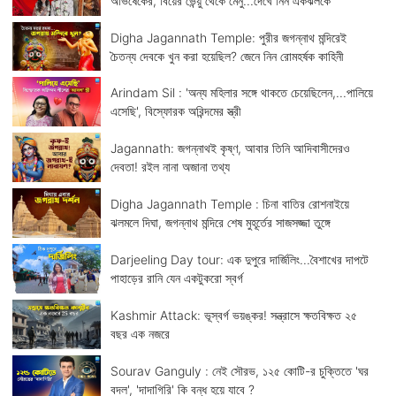
অভিষেকের, বিয়ের ভেন্য়ু থেকে মেনু...দেখে নিন একঝলকে
Digha Jagannath Temple: পুরীর জগন্নাথ মন্দিরেই
চৈতন্য দেবকে খুন করা হয়েছিল? জেনে নিন রোমহর্ষক কাহিনী
Arindam Sil : 'অন্য মহিলার সঙ্গে থাকতে চেয়েছিলেন,...পালিয়ে
এসেছি', বিস্ফোরক অরিন্দমের স্ত্রী
Jagannath: জগন্নাথই কৃষ্ণ, আবার তিনি আদিবাসীদেরও
দেবতা! রইল নানা অজানা তথ্য
Digha Jagannath Temple : চিনা বাতির রোশনাইয়ে
ঝলমলে দিঘা, জগন্নাথ মন্দিরে শেষ মুহূর্তের সাজসজ্জা তুঙ্গে
Darjeeling Day tour: এক দুপুরে দার্জিলিং...বৈশাখের দাপটে
পাহাড়ের রানি যেন একটুকরো স্বর্গ
Kashmir Attack: ভূস্বর্গ ভয়ঙ্কর! সন্ত্রাসে ক্ষতবিক্ষত ২৫
বছর এক নজরে
Sourav Ganguly : নেই সৌরভ, ১২৫ কোটি-র চুক্তিতে 'ঘর
বদল', 'দাদাগিরি' কি বন্ধ হয়ে যাবে ?