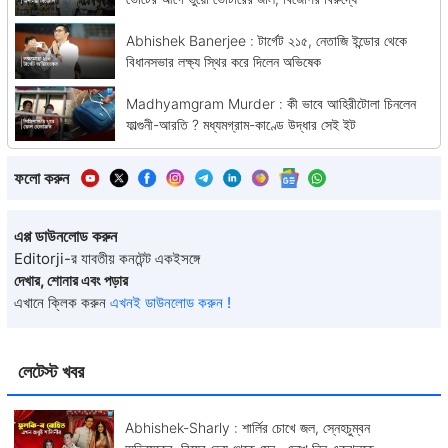
Abhishek Banerjee : টার্গেট ২১৫, নেতাজি ইন্ডোর থেকে
বিধানসভার লক্ষ্য স্থির করে দিলেন অভিষেক
Madhyamgram Murder : কী ভাবে আহিরীটোলা চিনলেন
ফাল্গুনী-আরতি ? মধ্যমগ্রাম-কাণ্ডে উদ্ধার সেই ইট
ফলো করুন
এপ্প ডাউনলোড করুন
Editorji-র যাবতীয় কনটেন্ট একইসঙ্গে
দেখার, শোনার এবং পড়ার
এখানে ক্লিক করুন
এখনই ডাউনলোড করুন !
লেটেস্ট খবর
Abhishek-Sharly : শার্লির চোখে জল, স্নেহচুম্বন