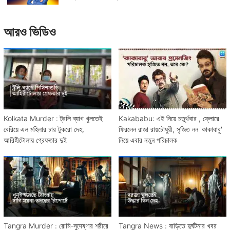
আরও ভিডিও
Kolkata Murder : ট্রলি ব্যাগ খুলতেই
Kakababu: এই নিয়ে চতুর্থবার , ফ্লোরে
বেরিয়ে এল মহিলার চার টুকরো দেহ,
ফিরলেন রাজা রায়চৌধুরী, সৃজিত নন 'কাকাবাবু'
আরিহীটোলায় গ্রেফতার দুই
নিয়ে এবার নতুন পরিচালক
Tangra Murder : রোমি-সুদেষ্ণার শরীরে
Tangra News : বাড়িতে দুর্ঘটনার খবর