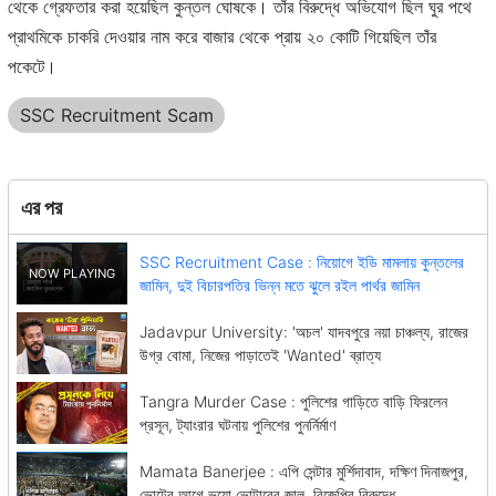
থেকে গ্রেফতার করা হয়েছিল কুন্তল ঘোষকে। তাঁর বিরুদ্ধে অভিযোগ ছিল ঘুর পথে
প্রাথমিকে চাকরি দেওয়ার নাম করে বাজার থেকে প্রায় ২০ কোটি গিয়েছিল তাঁর
পকেটে।
SSC Recruitment Scam
এর পর
SSC Recruitment Case : নিয়োগে ইডি মামলায় কুন্তলের
জামিন, দুই বিচারপতির ভিন্ন মতে ঝুলে রইল পার্থর জামিন
Jadavpur University: 'অচল' যাদবপুরে নয়া চাঞ্চল্য, রাজের
উগ্র বোমা, নিজের পাড়াতেই 'Wanted' ব্রাত্য
Tangra Murder Case : পুলিশের গাড়িতে বাড়ি ফিরলেন
প্রসূন, ট্যাংরার ঘটনায় পুলিশের পুনর্নির্মাণ
Mamata Banerjee : এপি সেন্টার মুর্শিদাবাদ, দক্ষিণ দিনাজপুর,
ভোটের আগে ভুয়ো ভোটারের জাল, বিজেপির বিরুদ্ধে