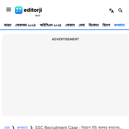
editorji
ভারত
লোকসভা ২০২৪
আইপিএল ২০২৪
লোকাল
খেলা
বিনোদন
বিদেশ
কলকাতা
ADVERTISEMENT
হোম
❯
কলকাতা
❯
SSC Recruitment Case : নিয়োগে ইডি মামলায় কুন্তলের জামিন, দুই বিচারপতির ভিন্ন মতে ঝুলে রইল পার্থর জামিন