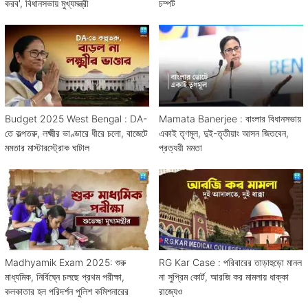
করব', বিধানসভায় মুখ্যমন্ত্রী
চম্পট
Budget 2025 West Bengal : DA-
Mamata Banerjee : বাংলার বিধানসভায়
তে কল্পতরু, লক্ষ্মীর ভাণ্ডারে ধীরে চলো, বাজেটে
একাই তৃণমূল, দুই-তৃতীয়াং আসন জিতবেন,
মমতার মাস্টারস্ট্রোক ঘাটাল
প্রত্যয়ী মমতা
Madhyamik Exam 2025: শুরু
RG Kar Case : পরিবারের তাড়াহুড়ো মানল
মাধ্যমিক, নির্বিঘ্নে চলছে প্রথম পরীক্ষা,
না সুপ্রিম কোর্ট, আরজি কর মামলায় ধাক্কা
কলকাতার হল পরিদর্শন পুলিশ কমিশনারের
রাজ্যেও