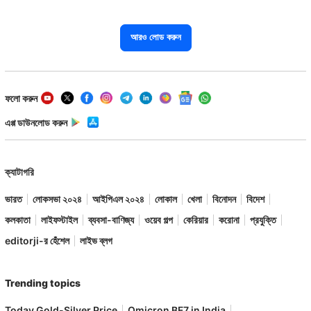
আরও লোড করুন
ফলো করুন
এপ্প ডাউনলোড করুন
ক্যাটাগরি
ভারত
লোকসভা ২০২৪
আইপিএল ২০২৪
লোকাল
খেলা
বিনোদন
বিদেশ
কলকাতা
লাইফস্টাইল
ব্যবসা-বাণিজ্য
ওয়েব গল্প
কেরিয়ার
করোনা
প্রযুক্তি
editorji-র হেঁশেল
লাইভ ব্লগ
Trending topics
Today Gold-Silver Price
Omicron BF7 in India