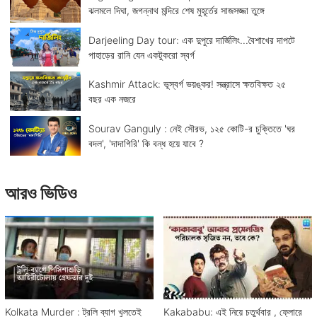
ঝলমলে দিঘা, জগন্নাথ মন্দিরে শেষ মুহূর্তের সাজসজ্জা তুঙ্গে
Darjeeling Day tour: এক দুপুরে দার্জিলিং...বৈশাখের দাপটে
পাহাড়ের রানি যেন একটুকরো স্বর্গ
Kashmir Attack: ভূস্বর্গ ভয়ঙ্কর! সন্ত্রাসে ক্ষতবিক্ষত ২৫
বছর এক নজরে
Sourav Ganguly : নেই সৌরভ, ১২৫ কোটি-র চুক্তিতে 'ঘর
বদল', 'দাদাগিরি' কি বন্ধ হয়ে যাবে ?
আরও ভিডিও
Kolkata Murder : ট্রলি ব্যাগ খুলতেই
Kakababu: এই নিয়ে চতুর্থবার , ফ্লোরে