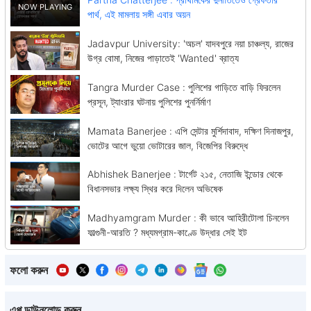
পার্থ, এই মামলায় সঙ্গী এবার অয়ন
Jadavpur University: 'অচল' যাদবপুরে নয়া চাঞ্চল্য, রাজের
উগ্র বোমা, নিজের পাড়াতেই 'Wanted' ব্রাত্য
Tangra Murder Case : পুলিশের গাড়িতে বাড়ি ফিরলেন
প্রসূন, ট্যাংরার ঘটনায় পুলিশের পুনর্নির্মাণ
Mamata Banerjee : এপি সেন্টার মুর্শিদাবাদ, দক্ষিণ দিনাজপুর,
ভোটের আগে ভুয়ো ভোটারের জাল, বিজেপির বিরুদ্ধে
Abhishek Banerjee : টার্গেট ২১৫, নেতাজি ইন্ডোর থেকে
বিধানসভার লক্ষ্য স্থির করে দিলেন অভিষেক
Madhyamgram Murder : কী ভাবে আহিরীটোলা চিনলেন
ফাল্গুনী-আরতি ? মধ্যমগ্রাম-কাণ্ডে উদ্ধার সেই ইট
ফলো করুন
এপ্প ডাউনলোড করুন