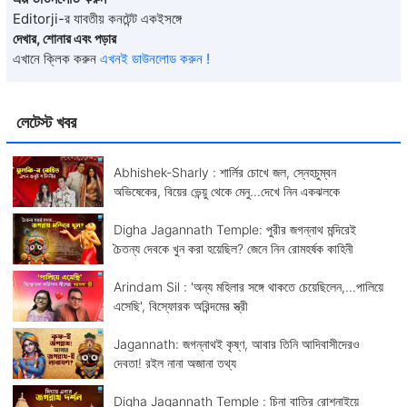
Editorji-র যাবতীয় কনটেন্ট একইসঙ্গে
দেখার, শোনার এবং পড়ার
এখানে ক্লিক করুন
এখনই ডাউনলোড করুন !
লেটেস্ট খবর
Abhishek-Sharly : শার্লির চোখে জল, স্নেহচুম্বন
অভিষেকের, বিয়ের ভেন্য়ু থেকে মেনু...দেখে নিন একঝলকে
Digha Jagannath Temple: পুরীর জগন্নাথ মন্দিরেই
চৈতন্য দেবকে খুন করা হয়েছিল? জেনে নিন রোমহর্ষক কাহিনী
Arindam Sil : 'অন্য মহিলার সঙ্গে থাকতে চেয়েছিলেন,...পালিয়ে
এসেছি', বিস্ফোরক অরিন্দমের স্ত্রী
Jagannath: জগন্নাথই কৃষ্ণ, আবার তিনি আদিবাসীদেরও
দেবতা! রইল নানা অজানা তথ্য
Digha Jagannath Temple : চিনা বাতির রোশনাইয়ে