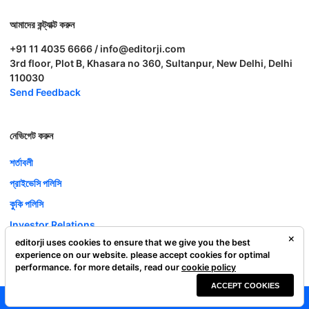
আমাদের কন্ট্যাক্ট করুন
+91 11 4035 6666 / info@editorji.com
3rd floor, Plot B, Khasara no 360, Sultanpur, New Delhi, Delhi
110030
Send Feedback
নেভিগেট করুন
শর্তাবলী
প্রাইভেসি পলিসি
কুকি পলিসি
Investor Relations
editorji uses cookies to ensure that we give you the best
ক্যারিয়ার
experience on our website. please accept cookies for optimal
Complaint Redressal
performance. for more details, read our
cookie policy
ACCEPT COOKIES
Editorji Technologies Pvt. Ltd. © 2022 All Rights Reserved.