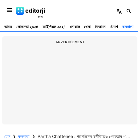
editorji
ভারত
লোকসভা ২০২৪
আইপিএল ২০২৪
লোকাল
খেলা
বিনোদন
বিদেশ
কলকাতা
ADVERTISEMENT
হোম
❯
কলকাতা
❯
Partha Chatterjee : প্রাথমিকের দুর্নীতিতেও গ্রেফতার পার্থ, এই মামলায় সঙ্গী এবার অয়ন