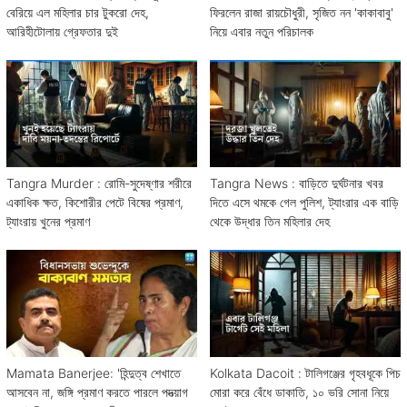
বেরিয়ে এল মহিলার চার টুকরো দেহ,
ফিরলেন রাজা রায়চৌধুরী, সৃজিত নন 'কাকাবাবু'
আরিহীটোলায় গ্রেফতার দুই
নিয়ে এবার নতুন পরিচালক
Tangra Murder : রোমি-সুদেষ্ণার শরীরে
Tangra News : বাড়িতে দুর্ঘটনার খবর
একাধিক ক্ষত, কিশোরীর পেটে বিষের প্রমাণ,
দিতে এসে থমকে গেল পুলিশ, ট্যাংরার এক বাড়ি
ট্যাংরায় খুনের প্রমাণ
থেকে উদ্ধার তিন মহিলার দেহ
Mamata Banerjee: 'হিন্দুত্ব শেখাতে
Kolkata Dacoit : টালিগঞ্জের গৃহবধূকে পিচ
আসবেন না, জঙ্গি প্রমাণ করতে পারলে পদত্য়াগ
মোরা করে বেঁধে ডাকাতি, ১০ ভরি সোনা নিয়ে