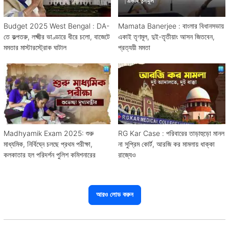
Budget 2025 West Bengal : DA-
Mamata Banerjee : বাংলার বিধানসভায়
তে কল্পতরু, লক্ষ্মীর ভাণ্ডারে ধীরে চলো, বাজেটে
একাই তৃণমূল, দুই-তৃতীয়াং আসন জিতবেন,
মমতার মাস্টারস্ট্রোক ঘাটাল
প্রত্যয়ী মমতা
Madhyamik Exam 2025: শুরু
RG Kar Case : পরিবারের তাড়াহুড়ো মানল
মাধ্যমিক, নির্বিঘ্নে চলছে প্রথম পরীক্ষা,
না সুপ্রিম কোর্ট, আরজি কর মামলায় ধাক্কা
কলকাতার হল পরিদর্শন পুলিশ কমিশনারের
রাজ্যেও
আরও লোড করুন