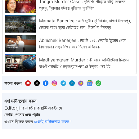
Tangra Murder Case : পুলিশের গাড়িতে বাড়ি ফিরলেন
প্রসূন, ট্যাংরার ঘটনায় পুলিশের পুনর্নির্মাণ
Mamata Banerjee : এপি সেন্টার মুর্শিদাবাদ, দক্ষিণ দিনাজপুর,
ভোটের আগে ভুয়ো ভোটারের জাল, বিজেপির বিরুদ্ধে
Abhishek Banerjee : টার্গেট ২১৫, নেতাজি ইন্ডোর থেকে
বিধানসভার লক্ষ্য স্থির করে দিলেন অভিষেক
Madhyamgram Murder : কী ভাবে আহিরীটোলা চিনলেন
ফাল্গুনী-আরতি ? মধ্যমগ্রাম-কাণ্ডে উদ্ধার সেই ইট
ফলো করুন
এপ্প ডাউনলোড করুন
Editorji-র যাবতীয় কনটেন্ট একইসঙ্গে
দেখার, শোনার এবং পড়ার
এখানে ক্লিক করুন
এখনই ডাউনলোড করুন !