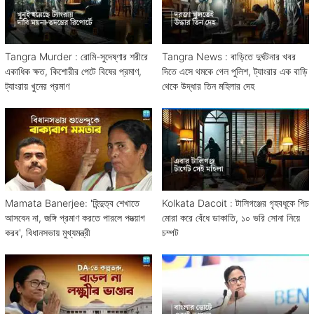
Tangra Murder : রোমি-সুদেষ্ণার শরীরে
Tangra News : বাড়িতে দুর্ঘটনার খবর
একাধিক ক্ষত, কিশোরীর পেটে বিষের প্রমাণ,
দিতে এসে থমকে গেল পুলিশ, ট্যাংরার এক বাড়ি
ট্যাংরায় খুনের প্রমাণ
থেকে উদ্ধার তিন মহিলার দেহ
Mamata Banerjee: 'হিন্দুত্ব শেখাতে
Kolkata Dacoit : টালিগঞ্জের গৃহবধূকে পিচ
আসবেন না, জঙ্গি প্রমাণ করতে পারলে পদত্য়াগ
মোরা করে বেঁধে ডাকাতি, ১০ ভরি সোনা নিয়ে
করব', বিধানসভায় মুখ্যমন্ত্রী
চম্পট