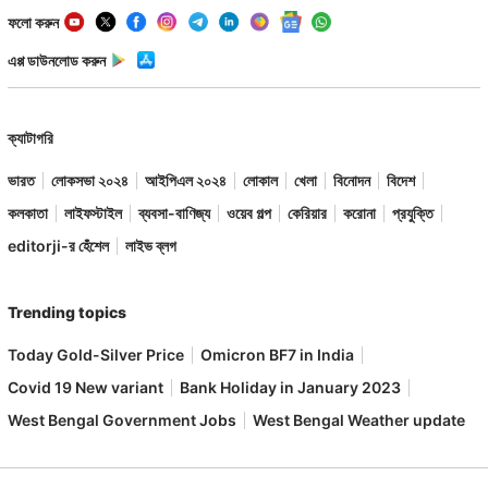
ফলো করুন
এপ্প ডাউনলোড করুন
ক্যাটাগরি
ভারত
লোকসভা ২০২৪
আইপিএল ২০২৪
লোকাল
খেলা
বিনোদন
বিদেশ
কলকাতা
লাইফস্টাইল
ব্যবসা-বাণিজ্য
ওয়েব গল্প
কেরিয়ার
করোনা
প্রযুক্তি
editorji-র হেঁশেল
লাইভ ব্লগ
Trending topics
Today Gold-Silver Price
Omicron BF7 in India
Covid 19 New variant
Bank Holiday in January 2023
West Bengal Government Jobs
West Bengal Weather update