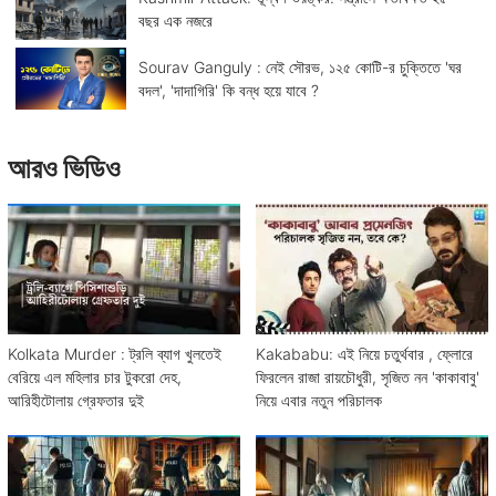
বছর এক নজরে
Sourav Ganguly : নেই সৌরভ, ১২৫ কোটি-র চুক্তিতে 'ঘর
বদল', 'দাদাগিরি' কি বন্ধ হয়ে যাবে ?
আরও ভিডিও
Kolkata Murder : ট্রলি ব্যাগ খুলতেই
Kakababu: এই নিয়ে চতুর্থবার , ফ্লোরে
বেরিয়ে এল মহিলার চার টুকরো দেহ,
ফিরলেন রাজা রায়চৌধুরী, সৃজিত নন 'কাকাবাবু'
আরিহীটোলায় গ্রেফতার দুই
নিয়ে এবার নতুন পরিচালক