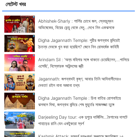
লেটেস্ট খবর
Abhishek-Sharly : শার্লির চোখে জল, স্নেহচুম্বন
অভিষেকের, বিয়ের ভেন্য়ু থেকে মেনু...দেখে নিন একঝলকে
Digha Jagannath Temple: পুরীর জগন্নাথ মন্দিরেই
চৈতন্য দেবকে খুন করা হয়েছিল? জেনে নিন রোমহর্ষক কাহিনী
Arindam Sil : 'অন্য মহিলার সঙ্গে থাকতে চেয়েছিলেন,...পালিয়ে
এসেছি', বিস্ফোরক অরিন্দমের স্ত্রী
Jagannath: জগন্নাথই কৃষ্ণ, আবার তিনি আদিবাসীদেরও
দেবতা! রইল নানা অজানা তথ্য
Digha Jagannath Temple : চিনা বাতির রোশনাইয়ে
ঝলমলে দিঘা, জগন্নাথ মন্দিরে শেষ মুহূর্তের সাজসজ্জা তুঙ্গে
Darjeeling Day tour: এক দুপুরে দার্জিলিং...বৈশাখের দাপটে
পাহাড়ের রানি যেন একটুকরো স্বর্গ
Kashmir Attack: ভূস্বর্গ ভয়ঙ্কর! সন্ত্রাসে ক্ষতবিক্ষত ২৫