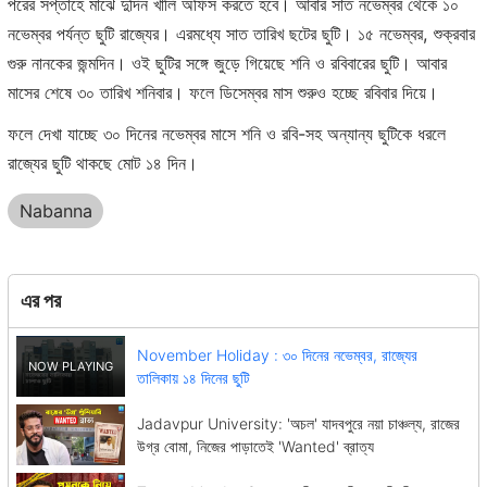
পরের সপ্তাহে মাঝে দুদিন খালি অফিস করতে হবে। আবার সাত নভেম্বর থেকে ১০
নভেম্বর পর্যন্ত ছুটি রাজ্যের। এরমধ্যে সাত তারিখ ছটের ছুটি। ১৫ নভেম্বর, শুক্রবার
গুরু নানকের জন্মদিন। ওই ছুটির সঙ্গে জুড়ে গিয়েছে শনি ও রবিবারের ছুটি। আবার
মাসের শেষে ৩০ তারিখ শনিবার। ফলে ডিসেম্বর মাস শুরুও হচ্ছে রবিবার দিয়ে।
ফলে দেখা যাচ্ছে ৩০ দিনের নভেম্বর মাসে শনি ও রবি-সহ অন্যান্য ছুটিকে ধরলে
রাজ্যের ছুটি থাকছে মোট ১৪ দিন।
Nabanna
এর পর
November Holiday : ৩০ দিনের নভেম্বর, রাজ্যের
তালিকায় ১৪ দিনের ছুটি
Jadavpur University: 'অচল' যাদবপুরে নয়া চাঞ্চল্য, রাজের
উগ্র বোমা, নিজের পাড়াতেই 'Wanted' ব্রাত্য