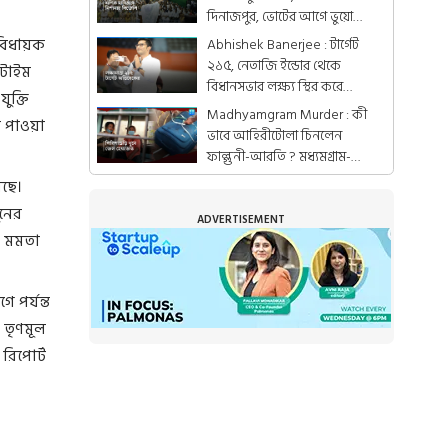
দিনাজপুর, ভোটের আগে ভুয়ো
ভোটারের জাল, বিজেপির বিরুদ্ধে
 বিধায়ক
Abhishek Banerjee : টার্গেট
২১৫, নেতাজি ইন্ডোর থেকে
লটাইম
বিধানসভার লক্ষ্য স্থির করে
ুক্তি
দিলেন অভিষেক
Madhyamgram Murder : কী
া পাওয়া
ভাবে আহিরীটোলা চিনলেন
ফাল্গুনী-আরতি ? মধ্যমগ্রাম-
কাণ্ডে উদ্ধার সেই ইট
েছে।
নের
ADVERTISEMENT
া মমতা
 পর্যন্ত
 তৃণমূল
রিপোর্ট