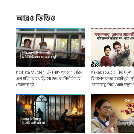
আরও ভিডিও
Kolkata Murder : ট্রলি ব্যাগ খুলতেই বেরিয়ে
Kakababu: এই নিয়ে চতুর্থবার
এল মহিলার চার টুকরো দেহ, আরিহীটোলায়
ফিরলেন রাজা রায়চৌধুরী, স
গ্রেফতার দুই
'কাকাবাবু' নিয়ে এবার নতুন