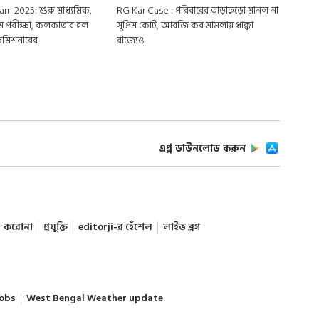
 2025: শুরু মাধ্যমিক,
RG Kar Case : পরিবারের তাড়াহুড়ো মানল না
প্রথম পরীক্ষা, কলকাতার হল
সুপ্রিম কোর্ট, আরজি কর মামলায় ধাক্কা
 কমিশনারের
রাজ্যেও
এপ্প ডাউনলোড করুন
করোনা
প্রযুক্তি
editorji-র হেঁশেল
লাইভ ব্লগ
obs
West Bengal Weather update