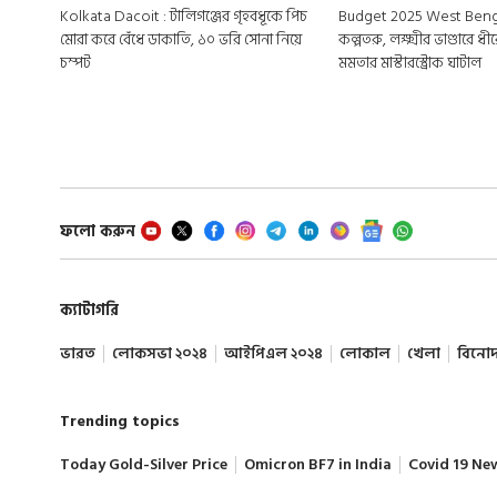
Kolkata Dacoit : টালিগঞ্জের গৃহবধূকে পিচ
Budget 2025 West Beng
মোরা করে বেঁধে ডাকাতি, ১০ ভরি সোনা নিয়ে
কল্পতরু, লক্ষ্মীর ভাণ্ডারে ধ
চম্পট
মমতার মাস্টারস্ট্রোক ঘাটাল
ফলো করুন
ক্যাটাগরি
ভারত
লোকসভা ২০২৪
আইপিএল ২০২৪
লোকাল
খেলা
বিনো
Trending topics
Today Gold-Silver Price
Omicron BF7 in India
Covid 19 Ne