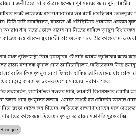
ে রাজ্য রাজনীতিতে। দাবি উঠেছে একজন পূর্ণ সময়ের জন্য পুলিশমন্ত্রীর।
ঘটনার পরেই অভিষেক বন্দ্যোপাধ্যায়ের হয়ে ব্যাট ধরেছিলেন ভরতপুরের
ীর। তিনি দাবি করেছিলেন, রাজ্যের এই পরিস্থিতিতে প্রয়োজন একজন ফু
রীর। অপরাধ যাঁর নজর এড়াতে পারবে না। নিজের দাবিতে তৃণমূল বিধায়কের য
কাজেই ব্যস্ত থাকেন মুখ্যমন্ত্রী। তাই অনেক সময় তাঁর কাছে গেলেও দেখ
 মধ্যে পুলিশমন্ত্রী নিয়ে হুমায়ুনের এই দাবি কার্যত স্ফুলিঙ্গের কাজ কর
ূলের রাজ্য সম্পাদক কুণাল ঘোষ জানিয়েছিলেন, অভিষেককে নিয়ে হুমায়ু
েবারেই ব্যক্তি। কিন্তু তৃণমূল নেতা ফিরহাদ হাকিম জানিয়েছেন, যাই হোক ন
্যায়ের নেতৃত্বে কলকাতা এখনও দেশের সবচেয়ে নিরাপদ শহর।
াকি প্রত্যাবর্তন, রাজনৈতিক মহলের দাবি, আগামী বিধানসভার ভোটের আগে
চলতে পারে তৃণমূলের অন্দরে। এসবের মধ্যেই বড় পরিবর্তন আসতে পারে
যা নিয়ে মহড়া বৈঠক হয়ে গিয়েছে। অভিষেক বন্দ্যোপাধ্যায়ের সঙ্গে বৈঠকের 
যোপাধ্যায়ের কাছে জমা দিয়েছেন তৃণমূলের রাজ্য সভাপতি সুব্রত বক্সি।
 Banerjee