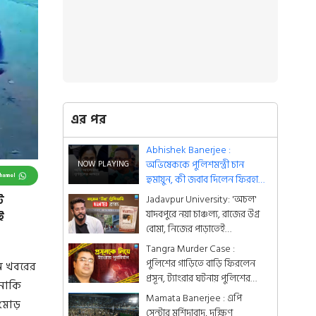
এর পর
Abhishek Banerjee :
অভিষেককে পুলিশমন্ত্রী চান
Channel
হুমায়ুন, কী জবাব দিলেন ফিরহাদ
?
Jadavpur University: 'অচল'
ট
যাদবপুরে নয়া চাঞ্চল্য, রাজের উগ্র
ই
বোমা, নিজের পাড়াতেই
'Wanted' ব্রাত্য
Tangra Murder Case :
পুলিশের গাড়িতে বাড়ি ফিরলেন
ন খবরের
প্রসূন, ট্যাংরার ঘটনায় পুলিশের
নাকি
পুনর্নির্মাণ
Mamata Banerjee : এপি
 মোড়
সেন্টার মুর্শিদাবাদ, দক্ষিণ