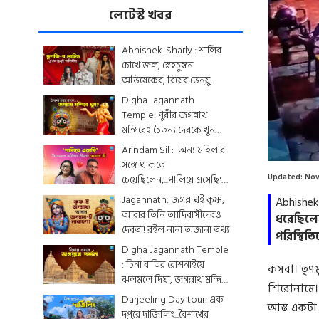
লেটেস্ট খবর
Abhishek-Sharly : শার্লির
চোখে জল, স্নেহচুম্বন
অভিষেকের, বিয়ের ভেন্য়ু
থেকে মেনু...দেখে নিন
Digha Jagannath
একঝলকে
Temple: পুরীর জগন্নাথ
মন্দিরেই চৈতন্য দেবকে খুন
Lo
করা হয়েছিল? জেনে নিন
Arindam Sil : 'অন্য মহিলার
19
রোমহর্ষক কাহিনী
সঙ্গে থাকতে
Updated:
Nov
চেয়েছিলেন,...পালিয়ে এসেছি',
বিস্ফোরক অরিন্দমের স্ত্রী
Jagannath: জগন্নাথই কৃষ্ণ,
Abhishek
আবার তিনি আদিবাসীদেরও
ধরেছিলেন
দেবতা! রইল নানা অজানা তথ্য
পরিস্থিত
Digha Jagannath Temple
: চিনা বাতির রোশনাইয়ে
কসবা। তৃণ
ঝলমলে দিঘা, জগন্নাথ মন্দিরে
শিরোনামে।
শেষ মুহূর্তের সাজসজ্জা তুঙ্গে
Darjeeling Day tour: এক
আস্ত একটা 
দুপুরে দার্জিলিং...বৈশাখের