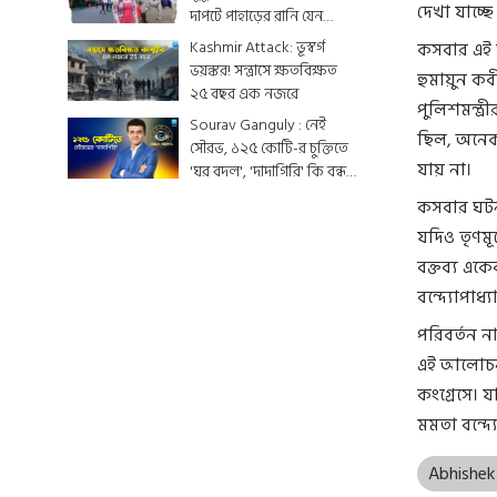
দেখা যাচ্ছ
দাপটে পাহাড়ের রানি যেন
একটুকরো স্বর্গ
Kashmir Attack: ভূস্বর্গ
কসবার এই 
ভয়ঙ্কর! সন্ত্রাসে ক্ষতবিক্ষত
হুমায়ুন কব
২৫ বছর এক নজরে
পুলিশমন্ত্
Sourav Ganguly : নেই
ছিল, অনেক 
সৌরভ, ১২৫ কোটি-র চুক্তিতে
যায় না।
'ঘর বদল', 'দাদাগিরি' কি বন্ধ
হয়ে যাবে ?
কসবার ঘটনার
যদিও তৃণম
বক্তব্য এক
বন্দ্যোপাধ
পরিবর্তন ন
এই আলোচনা 
কংগ্রেসে। 
মমতা বন্দ্
Abhishek