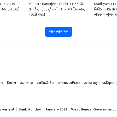
al : DA-তে
Mamata Banerjee : বাংলার বিধানসভায়
Madhyamik Exam
ীরে চলো, বাজেটে
একাই তৃণমূল, দুই-তৃতীয়াং আসন জিতবেন,
নির্বিঘ্নে চলছে 
প্রত্যয়ী মমতা
পরিদর্শন পুলিশ
আরও লোড করুন
দন
বিদেশ
কলকাতা
লাইফস্টাইল
ব্যবসা-বাণিজ্য
ওয়েব গল্প
কেরিয়ার
w variant
Bank Holiday in January 2023
West Bengal Government J