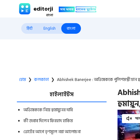
editorji
हिंदी
English
বাংলা
হোম
❯
কলকাতা
❯
Abhishek Banerjee : অভিষেককে পুলিশমন্ত্রী চান হ
Abhish
হাইলাইটস
হুমায়ু
অভিষেককে নিয়ে হুমায়ুনের দাবি
আনম
কী জবাব দিলেন ফিরহাদ হাকিম
ভোটের আগে তৃণমূলে নয়া আলোচনা